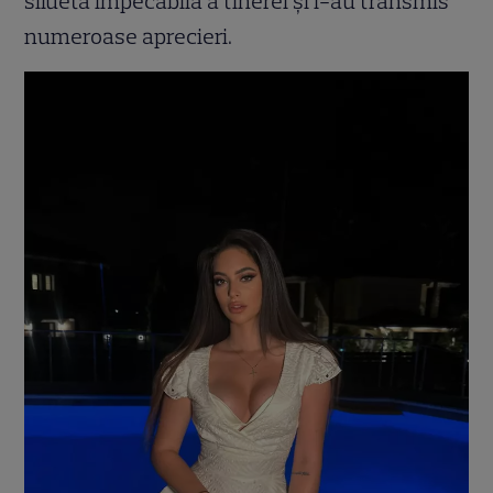
silueta impecabilă a tinerei și i-au transmis
numeroase aprecieri.