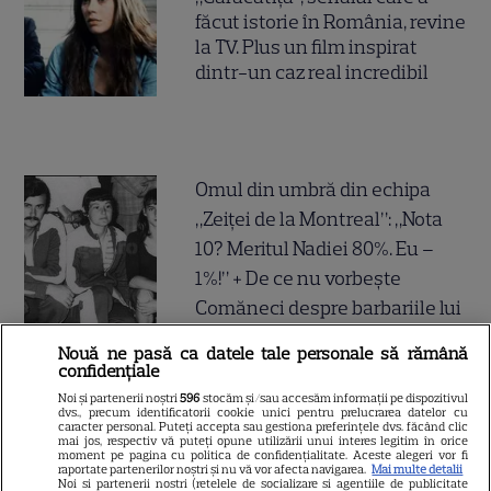
făcut istorie în România, revine
la TV. Plus un film inspirat
dintr-un caz real incredibil
Omul din umbră din echipa
„Zeiței de la Montreal”: „Nota
10? Meritul Nadiei 80%. Eu –
1%!” + De ce nu vorbește
Comăneci despre barbariile lui
Karolyi
Nouă ne pasă ca datele tale personale să rămână
confidențiale
Cum s-au relaxat Ștefan
Noi și partenerii noștri
596
stocăm și/sau accesăm informații pe dispozitivul
dvs., precum identificatorii cookie unici pentru prelucrarea datelor cu
Baiaram și soția Cristina, după
caracter personal. Puteți accepta sau gestiona preferințele dvs. făcând clic
mai jos, respectiv vă puteți opune utilizării unui interes legitim în orice
moment pe pagina cu politica de confidențialitate. Aceste alegeri vor fi
victoria 4-0 cu Petrolul
raportate partenerilor noștri și nu vă vor afecta navigarea.
Mai multe detalii
Noi si partenerii nostri (retelele de socializare si agentiile de publicitate