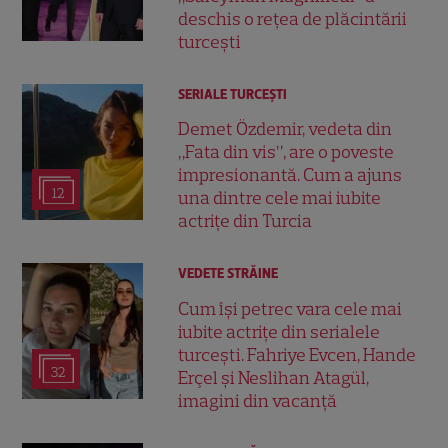
deschis o rețea de plăcintării
turcești
SERIALE TURCEŞTI
Demet Özdemir, vedeta din
„Fata din vis”, are o poveste
impresionantă. Cum a ajuns
12
una dintre cele mai iubite
actrițe din Turcia
VEDETE STRĂINE
Cum își petrec vara cele mai
iubite actrițe din serialele
turcești. Fahriye Evcen, Hande
32
Erçel și Neslihan Atagül,
imagini din vacanță