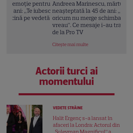
entru
Andreea Marinescu, mărturisire
Alin
ubesc
neașteptată la 45 de ani: „Trecutul
mesa
detă
oricum nu merge schimbat și nici nu
mică
vreau”. Ce mesaje i-au transmis colegii
fi”. 
de la Pro TV
Citeș
Citește mai multe
Actorii turci ai
momentului
VEDETE STRĂINE
Halit Ergenç s-a lansat în
afaceri la Londra: Actorul din
„Suleyman Magnificul” a