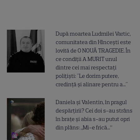
După moartea Ludmilei Vartic,
comunitatea din Hîncești este
lovită de O NOUĂ TRAGEDIE. În
ce condiții A MURIT unul
dintre cei mai respectați
polițiști: "Le dorim putere,
credință și alinare pentru a..."
Daniela și Valentin, în pragul
despărțirii? Cei doi s-au strâns
în brațe și abia s-au putut opri
din plâns: „Mi-e frică...”