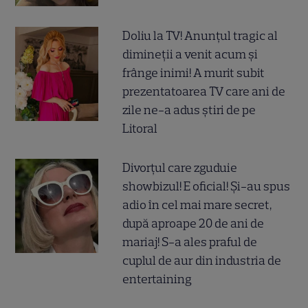
Doliu la TV! Anunțul tragic al
dimineții a venit acum și
frânge inimi! A murit subit
prezentatoarea TV care ani de
zile ne-a adus știri de pe
Litoral
Divorțul care zguduie
showbizul! E oficial! Și-au spus
adio în cel mai mare secret,
după aproape 20 de ani de
mariaj! S-a ales praful de
cuplul de aur din industria de
entertaining