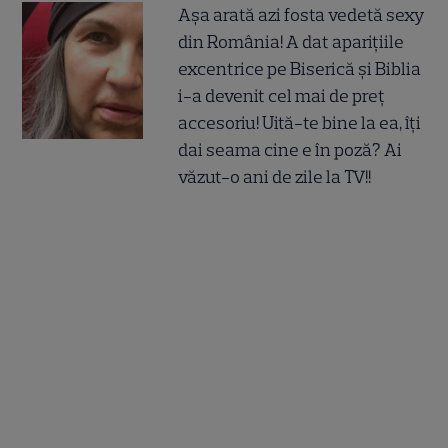
Așa arată azi fosta vedetă sexy
din România! A dat aparițiile
excentrice pe Biserică și Biblia
i-a devenit cel mai de preț
accesoriu! Uită-te bine la ea, îți
dai seama cine e în poză? Ai
văzut-o ani de zile la TV!!