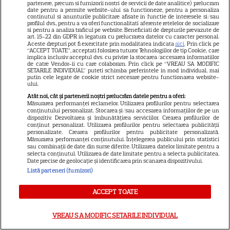
partenere, precum si furnizorii nostri de servicii de date analitice) prelucram
date pentru a permite website-ului sa functioneze, pentru a personaliza
continutul si anunturile publicitare afisate in functie de interesele si/sau
profilul dvs., pentru a va oferi functionalitati aferente retelelor de socializare
si pentru a analiza traficul pe website. Beneficiati de drepturile prevazute de
art. 15-22 din GDPR in legatura cu prelucrarea datelor cu caracter personal.
Divorțul care zguduie
Aceste drepturi pot fi exercitate prin modalitatea indicata
aici
. Prin click pe
“ACCEPT TOATE”, acceptati folosirea tuturor Tehnologiilor de tip Cookie, care
showbizul! E oficial! Și-au spus
implica inclusiv acceptul dvs. cu privire la stocarea/accesarea informatiilor
de catre Vendor-ii cu care colaboram. Prin click pe “VREAU SA MODIFIC
adio în cel mai mare secret,
SETARILE INDIVIDUAL” puteti schimba preferintele in mod individual, mai
putin cele legate de cookie strict necesare pentru functionarea website-
după aproape 20 de ani de
ului.
Atât noi, cât și partenerii noștri prelucrăm datele pentru a oferi:
mariaj! S-a ales praful de
Măsurarea performanței reclamelor. Utilizarea profilurilor pentru selectarea
conținutului personalizat. Stocarea și/sau accesarea informațiilor de pe un
cuplul de aur din industria de
dispozitiv. Dezvoltarea și îmbunătățirea serviciilor. Crearea profilurilor de
entertaining
conținut personalizat. Utilizarea profilurilor pentru selectarea publicității
personalizate. Crearea profilurilor pentru publicitate personalizată.
Măsurarea performanței conținutului. Înțelegerea publicului prin statistici
sau combinații de date din surse diferite. Utilizarea datelor limitate pentru a
selecta conținutul. Utilizarea de date limitate pentru a selecta publicitatea.
Anunțul momentului! A vrut
Date precise de geolocație și identificarea prin scanarea dispozitivului.
să se știe de la ea! Elena Udrea
Listă parteneri (furnizori)
și Adrian Alexandrov, după 10
ACCEPT TOATE
ani de relație și un copil rupt
din soare au...
VREAU SA MODIFIC SETARILE INDIVIDUAL