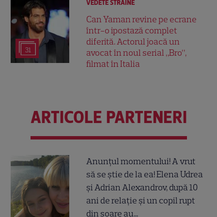
VEDETE STRĂINE
Can Yaman revine pe ecrane
într-o ipostază complet
diferită. Actorul joacă un
31
avocat în noul serial „Bro”,
filmat în Italia
ARTICOLE PARTENERI
Anunțul momentului! A vrut
să se știe de la ea! Elena Udrea
și Adrian Alexandrov, după 10
ani de relație și un copil rupt
din soare au...