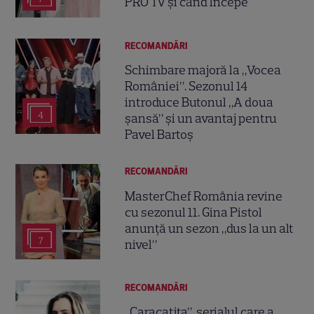
PRO TV și când începe
RECOMANDĂRI
Schimbare majoră la „Vocea
României”. Sezonul 14
introduce Butonul „A doua
4
șansă” și un avantaj pentru
Pavel Bartoș
RECOMANDĂRI
MasterChef România revine
cu sezonul 11. Gina Pistol
anunță un sezon „dus la un alt
7
nivel”
RECOMANDĂRI
„Caracatița”, serialul care a