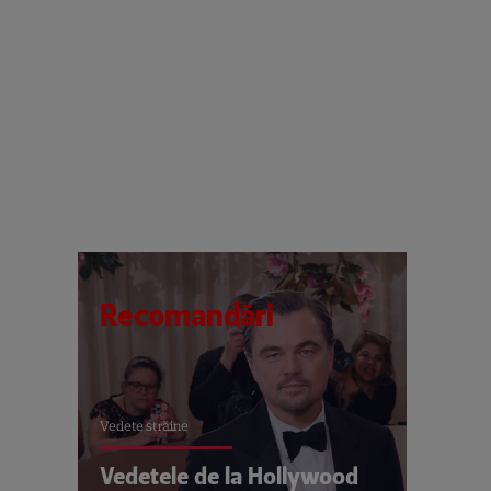
Recomandări
Vedete străine
Vedetele de la Hollywood