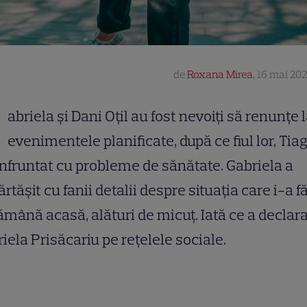
de
Roxana Mirea
,
16 mai 202
G
abriela și Dani Oțil au fost nevoiți să renunțe 
evenimentele planificate, după ce fiul lor, Tiag
nfruntat cu probleme de sănătate. Gabriela a
rtășit cu fanii detalii despre situația care i-a f
ămână acasă, alături de micuț. Iată ce a declar
iela Prisăcariu pe rețelele sociale.