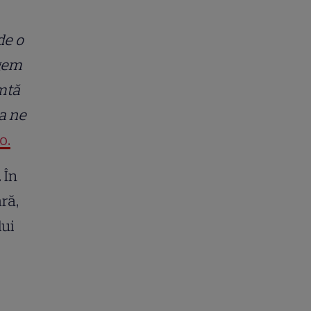
de o
gem
mtă
ba ne
o.
 În
ră,
lui