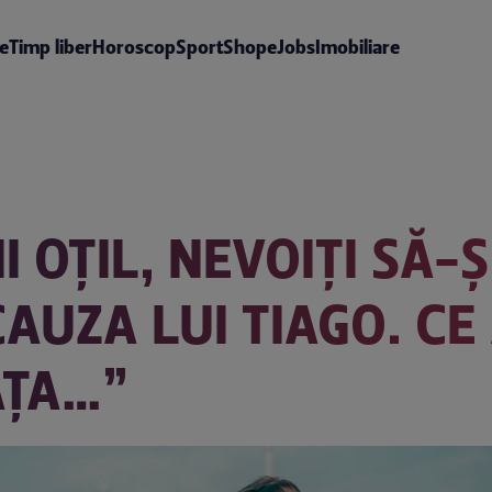
te
Timp liber
Horoscop
Sport
Shop
eJobs
Imobiliare
I OȚIL, NEVOIȚI SĂ-
AUZA LUI TIAGO. CE 
AȚA…”