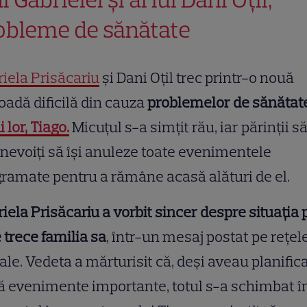
obleme de sănătate
iela Prisăcariu
și Dani Oțil trec printr-o nouă
oadă dificilă din cauza
problemelor de sănătate
i lor, Tiago.
Micuțul s-a simțit rău, iar părinții s
 nevoiți să își anuleze toate evenimentele
ramate pentru a rămâne acasă alături de el.
iela Prisăcariu a vorbit sincer despre situația 
 trece familia sa
, într-un mesaj postat pe rețel
ale. Vedeta a mărturisit că, deși aveau planific
 evenimente importante, totul s-a schimbat î