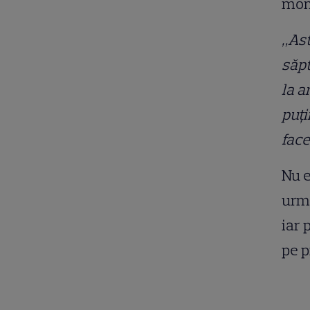
mome
„Ast
săp
la a
puți
face
Nu e
urmă
iar 
pe p