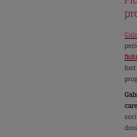
pr
Gabr
peri
fiulu
fost
prog
Gabr
care
soci
două