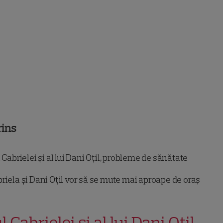
rins
 Gabrielei și al lui Dani Oțil, probleme de sănătate
riela și Dani Oțil vor să se mute mai aproape de oraș
l Gabrielei și al lui Dani Oțil,