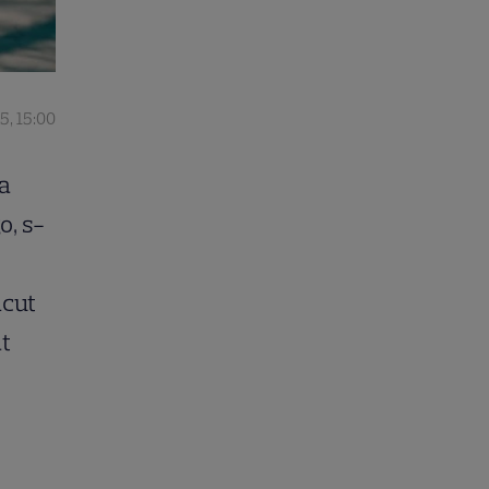
5, 15:00
la
o, s-
ăcut
at