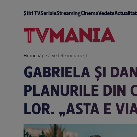
Știri TV
Seriale
Streaming
Cinema
Vedete
Actualita
Homepage
/
Vedete româneşti
GABRIELA ȘI DAN
PLANURILE DIN C
LOR. „ASTA E VI