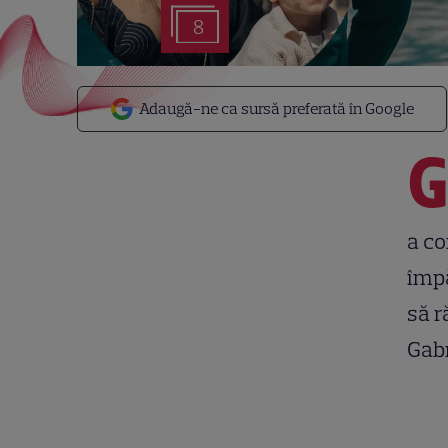
8
Adaugă-ne ca sursă preferată în Google
a co
împă
să r
Gabr