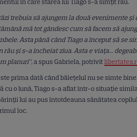
ntul în care starea lui Tiago s-a simțit rău.
ăzi trebuia să ajungem la două evenimente și 
tămână mă tot gândesc cum să facem să ajun
mbele. Asta până când Tiago a început să se si
n rău și s-a încheiat ziua. Asta e viața… degea
m planuri”,
a spus Gabriela, potrivit
libertatea.r
ste prima dată când băiețelul nu se simte bine.
 cu o lună, Tiago s-a aflat într-o situație simila
părinții lui au pus întotdeauna sănătatea copilu
rimul loc.