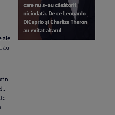
care nu s-au căsătorit
niciodată. De ce Leonardo
DiCaprio și Charlize Theron
au evitat altarul
 ale
ăi au
prin
ele
ate
n