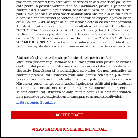
partenere, precum si furnizorii nostri de servicii de date analitice) prelucram
date pentru a permite website-ului sa functioneze, pentru a personaliza
Noutăți Netflix în august 2026:
continutul si anunturile publicitare afisate in functie de interesele si/sau
profilul dvs., pentru a va oferi functionalitati aferente retelelor de socializare
Robert De Niro, „Nosferatu” și
si pentru a analiza traficul pe website. Beneficiati de drepturile prevazute de
noile sezoane din „Outer
art. 15-22 din GDPR in legatura cu prelucrarea datelor cu caracter personal.
Aceste drepturi pot fi exercitate prin modalitatea indicata
aici
. Prin click pe
16
Banks” și „Un veac de
“ACCEPT TOATE”, acceptati folosirea tuturor Tehnologiilor de tip Cookie, care
implica inclusiv acceptul dvs. cu privire la stocarea/accesarea informatiilor
singurătate”
de catre Vendor-ii cu care colaboram. Prin click pe “VREAU SA MODIFIC
SETARILE INDIVIDUAL” puteti schimba preferintele in mod individual, mai
putin cele legate de cookie strict necesare pentru functionarea website-
ului.
VEDETE STRĂINE
Atât noi, cât și partenerii noștri prelucrăm datele pentru a oferi:
Măsurarea performanței reclamelor. Utilizarea profilurilor pentru selectarea
Sean Astin din „Stăpânul
conținutului personalizat. Stocarea și/sau accesarea informațiilor de pe un
Inelelor” a fost nevoit să își
dispozitiv. Dezvoltarea și îmbunătățirea serviciilor. Crearea profilurilor de
conținut personalizat. Utilizarea profilurilor pentru selectarea publicității
vândă casa din cauza
personalizate. Crearea profilurilor pentru publicitate personalizată.
14
Măsurarea performanței conținutului. Înțelegerea publicului prin statistici
salariului mic: Câți bani a
sau combinații de date din surse diferite. Utilizarea datelor limitate pentru a
primit de fapt
selecta conținutul. Utilizarea de date limitate pentru a selecta publicitatea.
Date precise de geolocație și identificarea prin scanarea dispozitivului.
Listă parteneri (furnizori)
VEDETE STRĂINE
ACCEPT TOATE
Elon Musk, atac la adresa
regizorului premiat cu Oscar
VREAU SA MODIFIC SETARILE INDIVIDUAL
care a realizat documentarul