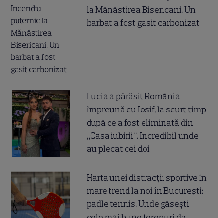
la Mănăstirea Bisericani. Un
barbat a fost gasit carbonizat
Lucia a părăsit România
împreună cu Iosif, la scurt timp
după ce a fost eliminată din
„Casa iubirii”. Incredibil unde
au plecat cei doi
Harta unei distracții sportive în
mare trend la noi în București:
padle tennis. Unde găsești
cele mai bune terenuri de