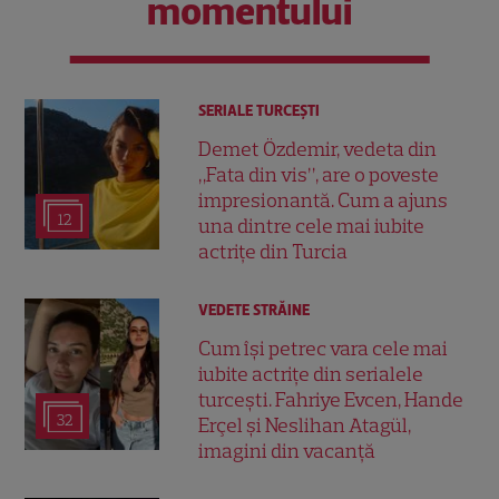
momentului
SERIALE TURCEŞTI
Demet Özdemir, vedeta din
„Fata din vis”, are o poveste
impresionantă. Cum a ajuns
12
una dintre cele mai iubite
actrițe din Turcia
VEDETE STRĂINE
Cum își petrec vara cele mai
iubite actrițe din serialele
turcești. Fahriye Evcen, Hande
32
Erçel și Neslihan Atagül,
imagini din vacanță