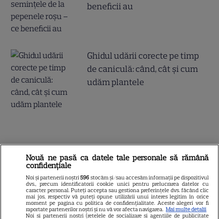
beneficii au
Ghidul udării corecte pe timp
de caniculă: când, cât şi cum
udăm plantele
ALTE ARTICOLE
Nouă ne pasă ca datele tale personale să rămână
confidențiale
INTERESANTE
Noi și partenerii noștri
596
stocăm și/sau accesăm informații pe dispozitivul
dvs., precum identificatorii cookie unici pentru prelucrarea datelor cu
caracter personal. Puteți accepta sau gestiona preferințele dvs. făcând clic
mai jos, respectiv vă puteți opune utilizării unui interes legitim în orice
moment pe pagina cu politica de confidențialitate. Aceste alegeri vor fi
raportate partenerilor noștri și nu vă vor afecta navigarea.
Mai multe detalii
NETFLIX
Noi si partenerii nostri (retelele de socializare si agentiile de publicitate