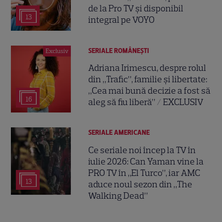
de la Pro TV și disponibil
13
integral pe VOYO
SERIALE ROMÂNEŞTI
Exclusiv
Adriana Irimescu, despre rolul
din „Trafic”, familie și libertate:
„Cea mai bună decizie a fost să
16
aleg să fiu liberă” / EXCLUSIV
SERIALE AMERICANE
Ce seriale noi încep la TV în
iulie 2026: Can Yaman vine la
PRO TV în „El Turco”, iar AMC
13
aduce noul sezon din „The
Walking Dead”