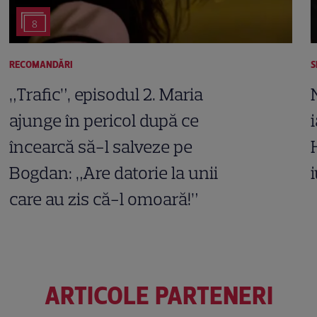
8
RECOMANDĂRI
S
„Trafic”, episodul 2. Maria
ajunge în pericol după ce
încearcă să-l salveze pe
Bogdan: „Are datorie la unii
care au zis că-l omoară!”
ARTICOLE PARTENERI