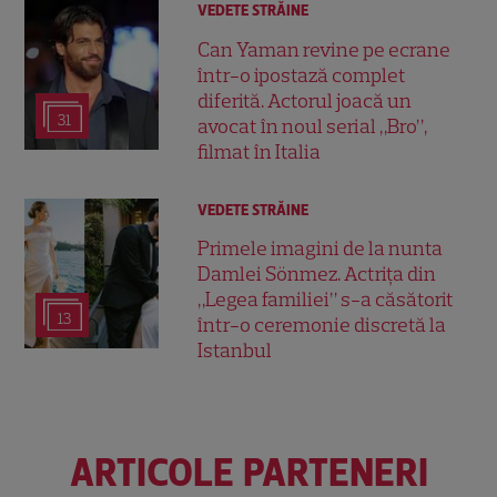
VEDETE STRĂINE
Can Yaman revine pe ecrane
într-o ipostază complet
diferită. Actorul joacă un
31
avocat în noul serial „Bro”,
filmat în Italia
VEDETE STRĂINE
Primele imagini de la nunta
Damlei Sönmez. Actrița din
„Legea familiei” s-a căsătorit
13
într-o ceremonie discretă la
Istanbul
ARTICOLE PARTENERI