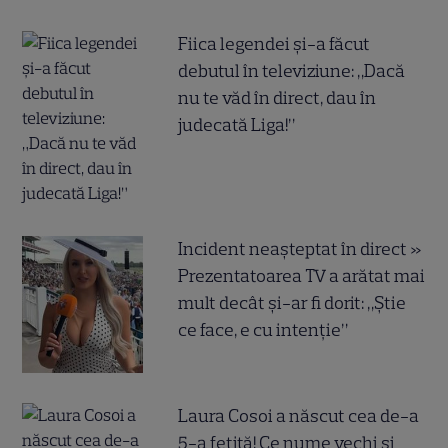
Fiica legendei și-a făcut
debutul în televiziune: „Dacă
nu te văd în direct, dau în
judecată Liga!”
Incident neașteptat în direct »
Prezentatoarea TV a arătat mai
mult decât și-ar fi dorit: „Știe
ce face, e cu intenție”
Laura Cosoi a născut cea de-a
5-a fetiță! Ce nume vechi și