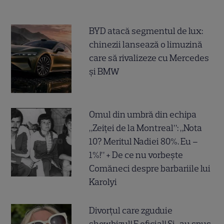
BYD atacă segmentul de lux:
chinezii lansează o limuzină
care să rivalizeze cu Mercedes
și BMW
Omul din umbră din echipa
„Zeiței de la Montreal”: „Nota
10? Meritul Nadiei 80%. Eu –
1%!” + De ce nu vorbește
Comăneci despre barbariile lui
Karolyi
Divorțul care zguduie