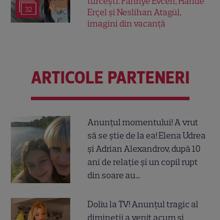
turcești. Fahriye Evcen, Hande
32
Erçel și Neslihan Atagül,
imagini din vacanță
ARTICOLE PARTENERI
Anunțul momentului! A vrut
să se știe de la ea! Elena Udrea
și Adrian Alexandrov, după 10
ani de relație și un copil rupt
din soare au...
Doliu la TV! Anunțul tragic al
dimineții a venit acum și