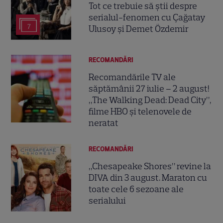
Tot ce trebuie să știi despre
serialul-fenomen cu Çağatay
7
Ulusoy și Demet Özdemir
RECOMANDĂRI
Recomandările TV ale
săptămânii 27 iulie – 2 august!
„The Walking Dead: Dead City”,
filme HBO și telenovele de
neratat
RECOMANDĂRI
„Chesapeake Shores” revine la
DIVA din 3 august. Maraton cu
toate cele 6 sezoane ale
serialului