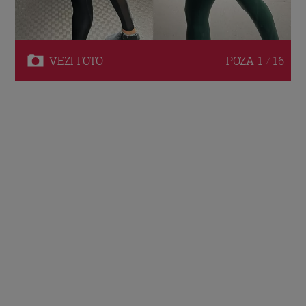
VEZI
FOTO
POZA
1 / 16