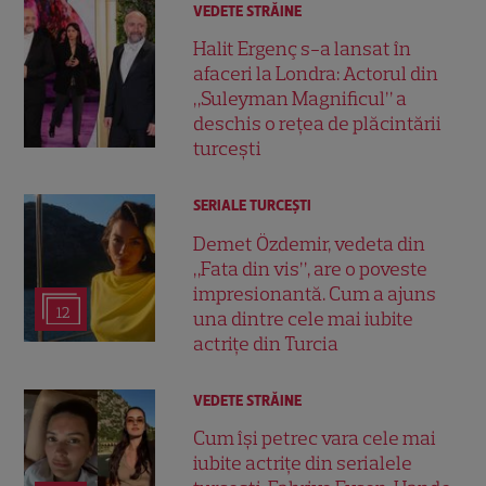
VEDETE STRĂINE
Halit Ergenç s-a lansat în
afaceri la Londra: Actorul din
„Suleyman Magnificul” a
deschis o rețea de plăcintării
turcești
SERIALE TURCEŞTI
Demet Özdemir, vedeta din
„Fata din vis”, are o poveste
impresionantă. Cum a ajuns
12
una dintre cele mai iubite
actrițe din Turcia
VEDETE STRĂINE
Cum își petrec vara cele mai
iubite actrițe din serialele