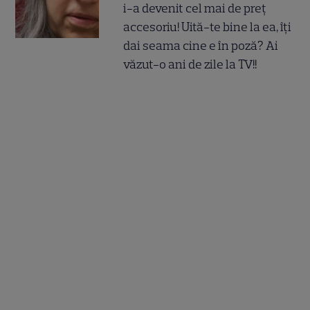
i-a devenit cel mai de preț
accesoriu! Uită-te bine la ea, îți
dai seama cine e în poză? Ai
văzut-o ani de zile la TV!!