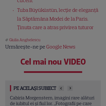
cucerit
Tuba Büyüküstün, lecție de eleganță
la Săptămâna Modei de la Paris.
Ținuta care a atras privirea tuturor
Giulia Anghelescu
Urmărește-ne pe
Google News
Cel mai nou VIDEO
PE ACELAȘI SUBIECT
e
Cabiria Morgenstern, imagini rare alături
Ana 
, la
de iubitul ei și fiul lor. „Fotografii pe care
cu V