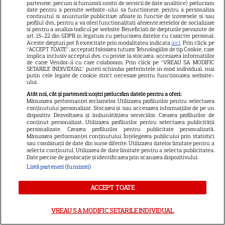
partenere, precum si furnizorii nostri de servicii de date analitice) prelucram
date pentru a permite website-ului sa functioneze, pentru a personaliza
continutul si anunturile publicitare afisate in functie de interesele si/sau
profilul dvs., pentru a va oferi functionalitati aferente retelelor de socializare
si pentru a analiza traficul pe website. Beneficiati de drepturile prevazute de
art. 15-22 din GDPR in legatura cu prelucrarea datelor cu caracter personal.
Aceste drepturi pot fi exercitate prin modalitatea indicata
aici
. Prin click pe
“ACCEPT TOATE”, acceptati folosirea tuturor Tehnologiilor de tip Cookie, care
implica inclusiv acceptul dvs. cu privire la stocarea/accesarea informatiilor
de catre Vendor-ii cu care colaboram. Prin click pe “VREAU SA MODIFIC
SETARILE INDIVIDUAL” puteti schimba preferintele in mod individual, mai
putin cele legate de cookie strict necesare pentru functionarea website-
ului.
Atât noi, cât și partenerii noștri prelucrăm datele pentru a oferi:
Măsurarea performanței reclamelor. Utilizarea profilurilor pentru selectarea
conținutului personalizat. Stocarea și/sau accesarea informațiilor de pe un
dispozitiv. Dezvoltarea și îmbunătățirea serviciilor. Crearea profilurilor de
conținut personalizat. Utilizarea profilurilor pentru selectarea publicității
personalizate. Crearea profilurilor pentru publicitate personalizată.
Măsurarea performanței conținutului. Înțelegerea publicului prin statistici
sau combinații de date din surse diferite. Utilizarea datelor limitate pentru a
selecta conținutul. Utilizarea de date limitate pentru a selecta publicitatea.
Date precise de geolocație și identificarea prin scanarea dispozitivului.
Listă parteneri (furnizori)
ACCEPT TOATE
VREAU SA MODIFIC SETARILE INDIVIDUAL