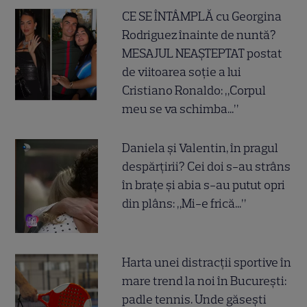
CE SE ÎNTÂMPLĂ cu Georgina
Rodriguez înainte de nuntă?
MESAJUL NEAȘTEPTAT postat
de viitoarea soție a lui
Cristiano Ronaldo: „Corpul
meu se va schimba...”
Daniela și Valentin, în pragul
despărțirii? Cei doi s-au strâns
în brațe și abia s-au putut opri
din plâns: „Mi-e frică...”
Harta unei distracții sportive în
mare trend la noi în București:
padle tennis. Unde găsești