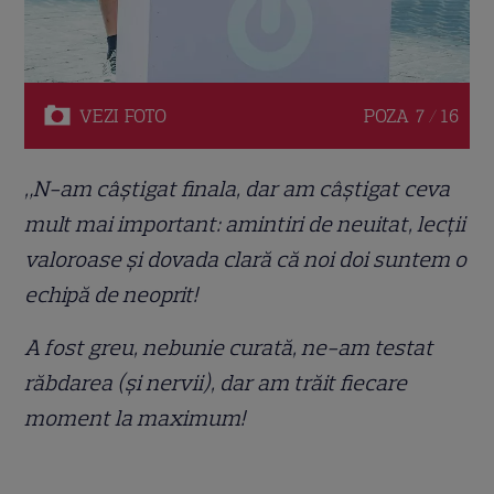
VEZI
FOTO
POZA
7 / 16
„N-am câștigat finala, dar am câștigat ceva
mult mai important: amintiri de neuitat, lecții
valoroase și dovada clară că noi doi suntem o
echipă de neoprit!
A fost greu, nebunie curată, ne-am testat
răbdarea (și nervii), dar am trăit fiecare
moment la maximum!