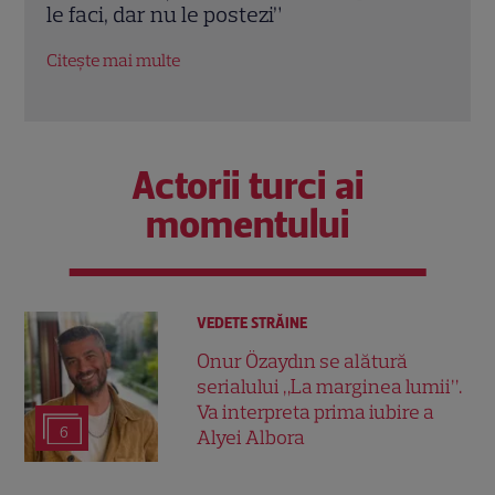
a și
le faci, dar nu le postezi”
pluti
Citește mai multe
Citeș
Actorii turci ai
momentului
VEDETE STRĂINE
Onur Özaydın se alătură
serialului „La marginea lumii”.
Va interpreta prima iubire a
6
Alyei Albora