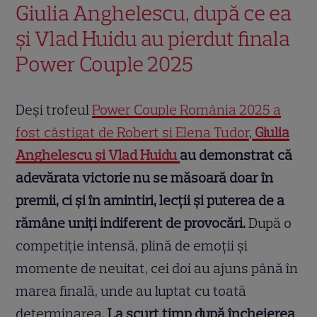
Giulia Anghelescu, după ce ea
și Vlad Huidu au pierdut finala
Power Couple 2025
Deși trofeul
Power Couple România 2025 a
fost câștigat de Robert și Elena Tudor
,
Giulia
Anghelescu și Vlad Huidu
au demonstrat că
adevărata victorie nu se măsoară doar în
premii, ci și în amintiri, lecții și puterea de a
rămâne uniți indiferent de provocări.
După o
competiție intensă, plină de emoții și
momente de neuitat, cei doi au ajuns până în
marea finală, unde au luptat cu toată
determinarea.
La scurt timp după încheierea