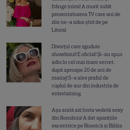
frânge inimi! A murit subit
prezentatoarea TV care ani de
zile ne-a adus știri de pe
Litoral
Divorțul care zguduie
showbizul! E oficial! Și-au spus
adio în cel mai mare secret,
după aproape 20 de ani de
mariaj! S-a ales praful de
cuplul de aur din industria de
entertaining
Așa arată azi fosta vedetă sexy
din România! A dat aparițiile
excentrice pe Biserică și Biblia