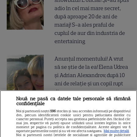
showbizul! E oficial! Și-au spus
adio în cel mai mare secret,
după aproape 20 de ani de
mariaj! S-a ales praful de
cuplul de aur din industria de
entertaining
Anunțul momentului! A vrut
să se știe de la ea! Elena Udrea
și Adrian Alexandrov, după 10
ani de relație și un copil rupt
din soare au...
Nouă ne pasă ca datele tale personale să rămână
confidențiale
Noi și partenerii noștri
596
stocăm și/sau accesăm informații pe dispozitivul
dvs., precum identificatorii cookie unici pentru prelucrarea datelor cu
caracter personal. Puteți accepta sau gestiona preferințele dvs. făcând clic
SERIALE
mai jos, respectiv vă puteți opune utilizării unui interes legitim în orice
moment pe pagina cu politica de confidențialitate. Aceste alegeri vor fi
raportate partenerilor noștri și nu vă vor afecta navigarea.
Mai multe detalii
Noi si partenerii nostri (retelele de socializare si agentiile de publicitate