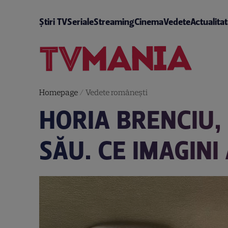
Știri TV
Seriale
Streaming
Cinema
Vedete
Actualita
Homepage
/
Vedete româneşti
HORIA BRENCIU,
SĂU. CE IMAGIN