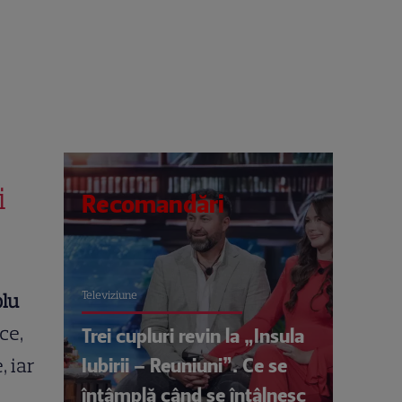
i
Recomandări
Televiziune
plu
ice,
Trei cupluri revin la „Insula
Iubirii – Reuniuni”. Ce se
, iar
întâmplă când se întâlnesc