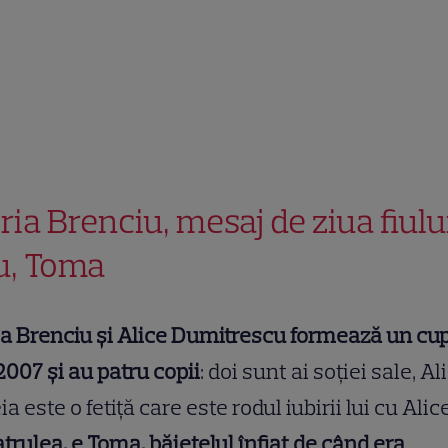
ria Brenciu, mesaj de ziua fiulu
u, Toma
a Brenciu și Alice Dumitrescu formează un cu
2007 și au patru copii
: doi sunt ai soţiei sale, Al
eia este o fetiţă care este rodul iubirii lui cu Alice
atrulea, e Toma, băiețelul înfiat de când era