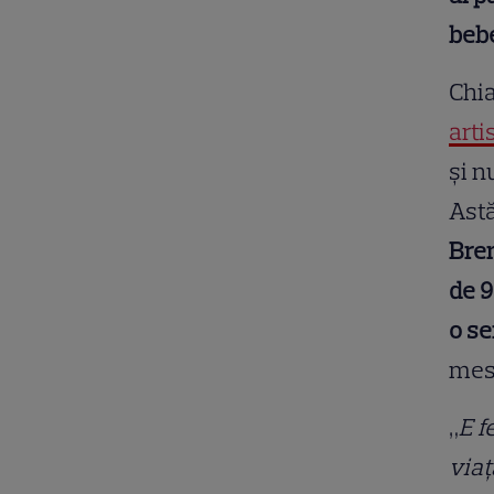
bebe
Chia
arti
și n
Astă
Bre
de 9
o se
mesa
„
E f
viaț