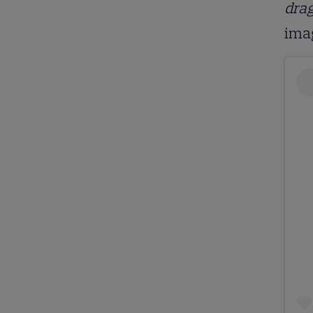
drag
imag