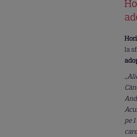
Ho
ad
Hor
la s
ado
„Ali
Când
Andr
Acum
pe 1
care