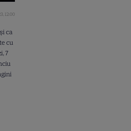
3, 12:00
și ca
te cu
i, 7
nciu
agini