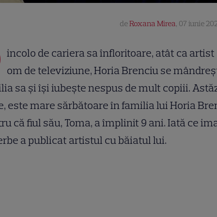
de
Roxana Mirea
,
07 iunie 202
D
incolo de cariera sa înfloritoare, atât ca artist 
om de televiziune, Horia Brenciu se mândreș
lia sa și își iubește nespus de mult copiii. Astăz
e, este mare sărbătoare în familia lui Horia Bre
ru că fiul său, Toma, a împlinit 9 ani. Iată ce im
rbe a publicat artistul cu băiatul lui.