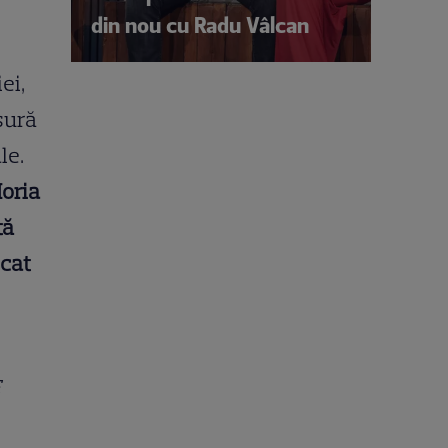
din nou cu Radu Vâlcan
ei,
sură
le.
Horia
tă
icat
E