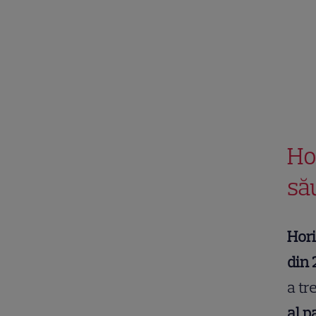
Ho
să
Hori
din 
a tr
al p