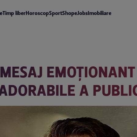
te
Timp liber
Horoscop
Sport
Shop
eJobs
Imobiliare
 MESAJ EMOȚIONANT 
I ADORABILE A PUBL