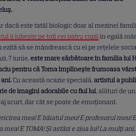
luş.
r dacă este tatăl biologic doar al mezinei famili
stul îi iubește pe toți cei patru copii
în egală mă
u ezită să se mândrească cu ei pe rețelele socia
zi, 7 iunie,
este mare sărbătoare în familia lui 
nciu pentru că Toma împlinește frumoasa vârs
 ani.
Cu această ocazie specială,
artistul a publ
rie de imagini adorabile cu fiul lui
, alături de un
j scurt, dar cât se poate de emoționant.
ericirea mea! E băiatul meu! E profesorul meu! 
a mea! E TOMA! Și astăzi e ziua lui! La mulți ani,