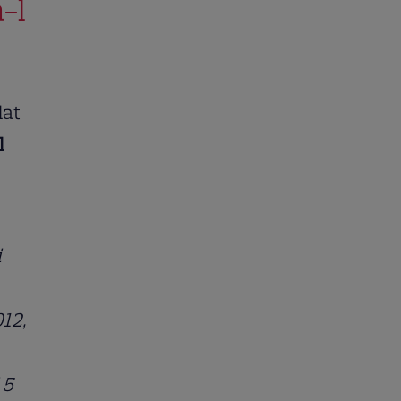
a-l
dat
l
i
012,
 5