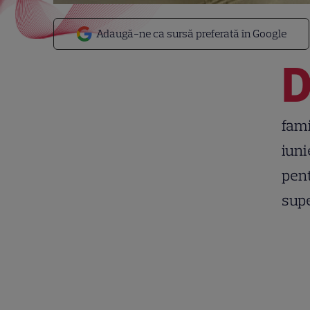
Adaugă-ne ca sursă preferată în Google
fami
iuni
pent
supe