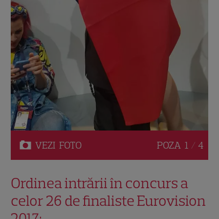
VEZI
FOTO
POZA
1 / 4
Ordinea intrării în concurs a
celor 26 de finaliste Eurovision
2017: