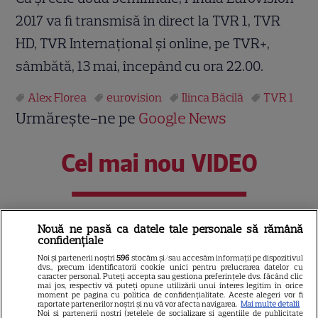
2017 va fi transmisă în direct la TVR 1, TVR
HD, TVR Internaţional şi online, pe TVR+,
sâmbătă, 13 mai, începând cu ora 22.00.
Alex Florea
eurovision
Ilinca Băcilă
TVR 1
Urmărește-ne pe
Google News
Cel mai nou VIDEO
Nouă ne pasă ca datele tale personale să rămână
confidențiale
PE ACELAȘI SUBIECT
Noi și partenerii noștri
596
stocăm și/sau accesăm informații pe dispozitivul
dvs., precum identificatorii cookie unici pentru prelucrarea datelor cu
n
Cine este Dara, artista din Bulgaria care a
„Cara
caracter personal. Puteți accepta sau gestiona preferințele dvs. făcând clic
dat lovitura la Eurovision 2026
în R
mai jos, respectiv vă puteți opune utilizării unui interes legitim în orice
moment pe pagina cu politica de confidențialitate. Aceste alegeri vor fi
inspi
raportate partenerilor noștri și nu vă vor afecta navigarea.
Mai multe detalii
Noi si partenerii nostri (retelele de socializare si agentiile de publicitate
Citește mai multe