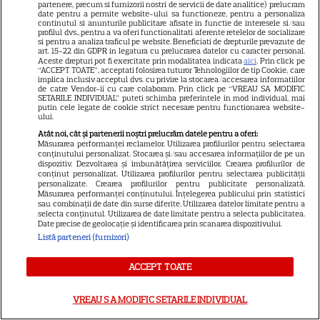
partenere, precum si furnizorii nostri de servicii de date analitice) prelucram
date pentru a permite website-ului sa functioneze, pentru a personaliza
Citeș
continutul si anunturile publicitare afisate in functie de interesele si/sau
profilul dvs., pentru a va oferi functionalitati aferente retelelor de socializare
si pentru a analiza traficul pe website. Beneficiati de drepturile prevazute de
art. 15-22 din GDPR in legatura cu prelucrarea datelor cu caracter personal.
Aceste drepturi pot fi exercitate prin modalitatea indicata
aici
. Prin click pe
“ACCEPT TOATE”, acceptati folosirea tuturor Tehnologiilor de tip Cookie, care
implica inclusiv acceptul dvs. cu privire la stocarea/accesarea informatiilor
Actorii turci ai
de catre Vendor-ii cu care colaboram. Prin click pe “VREAU SA MODIFIC
SETARILE INDIVIDUAL” puteti schimba preferintele in mod individual, mai
putin cele legate de cookie strict necesare pentru functionarea website-
momentului
ului.
Atât noi, cât și partenerii noștri prelucrăm datele pentru a oferi:
Măsurarea performanței reclamelor. Utilizarea profilurilor pentru selectarea
conținutului personalizat. Stocarea și/sau accesarea informațiilor de pe un
dispozitiv. Dezvoltarea și îmbunătățirea serviciilor. Crearea profilurilor de
conținut personalizat. Utilizarea profilurilor pentru selectarea publicității
personalizate. Crearea profilurilor pentru publicitate personalizată.
VEDETE STRĂINE
Măsurarea performanței conținutului. Înțelegerea publicului prin statistici
sau combinații de date din surse diferite. Utilizarea datelor limitate pentru a
Onur Özaydın se alătură
selecta conținutul. Utilizarea de date limitate pentru a selecta publicitatea.
Date precise de geolocație și identificarea prin scanarea dispozitivului.
serialului „La marginea lumii”.
Listă parteneri (furnizori)
Va interpreta prima iubire a
6
Alyei Albora
ACCEPT TOATE
VREAU SA MODIFIC SETARILE INDIVIDUAL
VEDETE STRĂINE