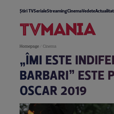
Știri TV
Seriale
Streaming
Cinema
Vedete
Actualita
Homepage
/
Cinema
„ÎMI ESTE INDIF
BARBARI” ESTE
OSCAR 2019