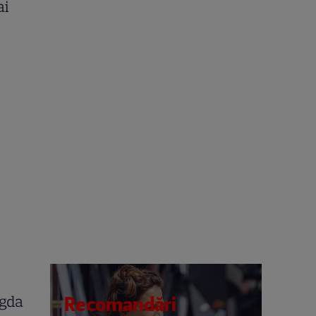
ai
agda
Recomandări