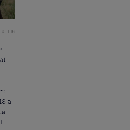
8, 11:15
ca
nat
cu
18, a
na
i