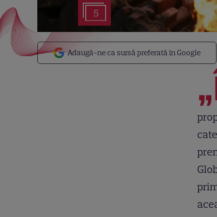
5
Adaugă-ne ca sursă preferată în Google
„
pro
cate
prem
Glob
prim
acea