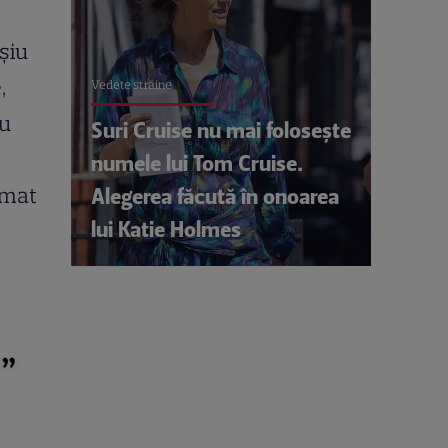
șiu
,
Vedete străine
au
Suri Cruise nu mai folosește
numele lui Tom Cruise.
imat
Alegerea făcută în onoarea
lui Katie Holmes