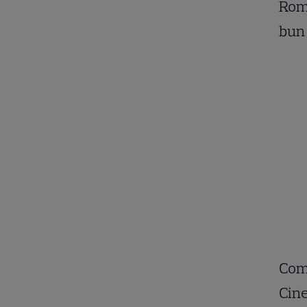
Româ
bun 
Comi
Cine