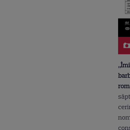
„Îmi
barb
rom
săpt
ceri
nomi
cons