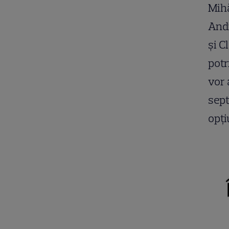
Mihă
Andr
și C
potr
vor 
sept
opți