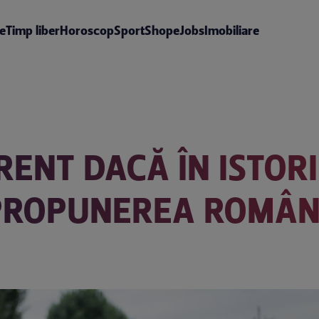
te
Timp liber
Horoscop
Sport
Shop
eJobs
Imobiliare
ERENT DACĂ ÎN ISTOR
 PROPUNEREA ROMÂN