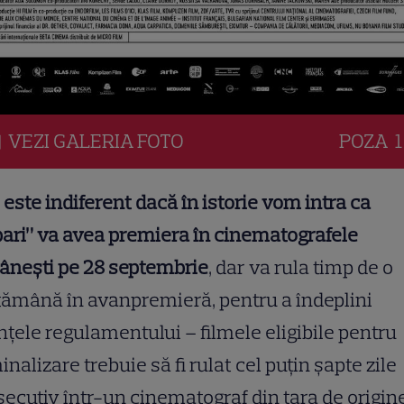
VEZI
GALERIA
FOTO
POZA
1
 este indiferent dacă în istorie vom intra ca
ari” va avea premiera în cinematografele
ânești pe 28 septembrie
, dar va rula timp de o
ămână în avanpremieră, pentru a îndeplini
nțele regulamentului – filmele eligibile pentru
nalizare trebuie să fi rulat cel puţin şapte zile
ecutiv într-un cinematograf din ţara de origine