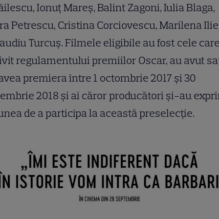
ilescu, Ionuț Mareș, Balint Zagoni, Iulia Blaga,
a Petrescu, Cristina Corciovescu, Marilena Ilie
laudiu Turcuș. Filmele eligibile au fost cele care
ivit regulamentului premiilor Oscar, au avut s
avea premiera între 1 octombrie 2017 și 30
embrie 2018 și ai căror producători și-au expr
unea de a participa la această preselecție.