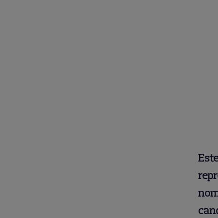
Este
rep
nomi
cand