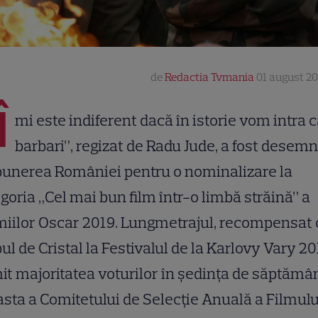
de
Redactia Tvmania
01 august 201
Î
mi este indiferent dacă în istorie vom intra 
barbari”, regizat de Radu Jude, a fost desem
punerea României pentru o nominalizare la
goria „Cel mai bun film într-o limbă străină” a
iilor Oscar 2019. Lungmetrajul, recompensat 
ul de Cristal la Festivalul de la Karlovy Vary 20
it majoritatea voturilor în ședința de săptămâ
sta a Comitetului de Selecție Anuală a Filmulu