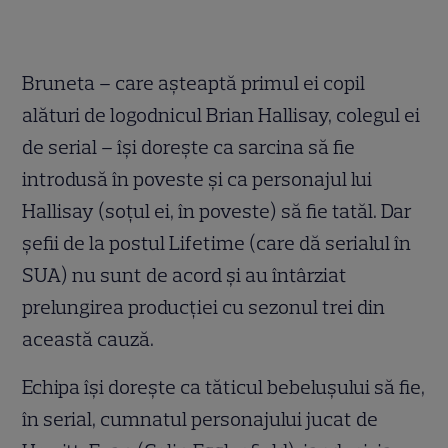
Bruneta – care aşteaptă primul ei copil
alături de logodnicul Brian Hallisay, colegul ei
de serial – îşi doreşte ca sarcina să fie
introdusă în poveste şi ca personajul lui
Hallisay (soţul ei, în poveste) să fie tatăl. Dar
şefii de la postul Lifetime (care dă serialul în
SUA) nu sunt de acord şi au întârziat
prelungirea producţiei cu sezonul trei din
această cauză.
Echipa îşi doreşte ca tăticul bebeluşului să fie,
în serial, cumnatul personajului jucat de