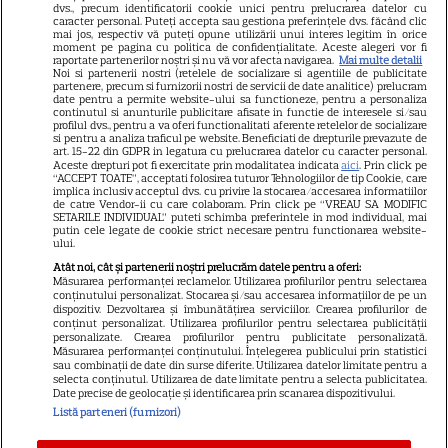
dvs., precum identificatorii cookie unici pentru prelucrarea datelor cu
GSP
caracter personal. Puteți accepta sau gestiona preferințele dvs. făcând clic
mai jos, respectiv vă puteți opune utilizării unui interes legitim în orice
Știri mondene
moment pe pagina cu politica de confidențialitate. Aceste alegeri vor fi
raportate partenerilor noștri și nu vă vor afecta navigarea.
Mai multe detalii
Noi si partenerii nostri (retelele de socializare si agentiile de publicitate
Avantaje
partenere, precum si furnizorii nostri de servicii de date analitice) prelucram
date pentru a permite website-ului sa functioneze, pentru a personaliza
Elle
continutul si anunturile publicitare afisate in functie de interesele si/sau
profilul dvs., pentru a va oferi functionalitati aferente retelelor de socializare
Unica
si pentru a analiza traficul pe website. Beneficiati de drepturile prevazute de
art. 15-22 din GDPR in legatura cu prelucrarea datelor cu caracter personal.
Retete practice
Aceste drepturi pot fi exercitate prin modalitatea indicata
aici
. Prin click pe
“ACCEPT TOATE”, acceptati folosirea tuturor Tehnologiilor de tip Cookie, care
implica inclusiv acceptul dvs. cu privire la stocarea/accesarea informatiilor
de catre Vendor-ii cu care colaboram. Prin click pe “VREAU SA MODIFIC
SETARILE INDIVIDUAL” puteti schimba preferintele in mod individual, mai
URMĂREȘTE-NE PE
putin cele legate de cookie strict necesare pentru functionarea website-
ului.
Atât noi, cât și partenerii noștri prelucrăm datele pentru a oferi:
Măsurarea performanței reclamelor. Utilizarea profilurilor pentru selectarea
conținutului personalizat. Stocarea și/sau accesarea informațiilor de pe un
dispozitiv. Dezvoltarea și îmbunătățirea serviciilor. Crearea profilurilor de
conținut personalizat. Utilizarea profilurilor pentru selectarea publicității
Copyright
2026
Ringier Romania – Toate Drepturile rezervate
personalizate. Crearea profilurilor pentru publicitate personalizată.
Măsurarea performanței conținutului. Înțelegerea publicului prin statistici
sau combinații de date din surse diferite. Utilizarea datelor limitate pentru a
selecta conținutul. Utilizarea de date limitate pentru a selecta publicitatea.
Date precise de geolocație și identificarea prin scanarea dispozitivului.
Listă parteneri (furnizori)
Pariază responsabil! Decizia ONJN nr. 821/25.09.2025.