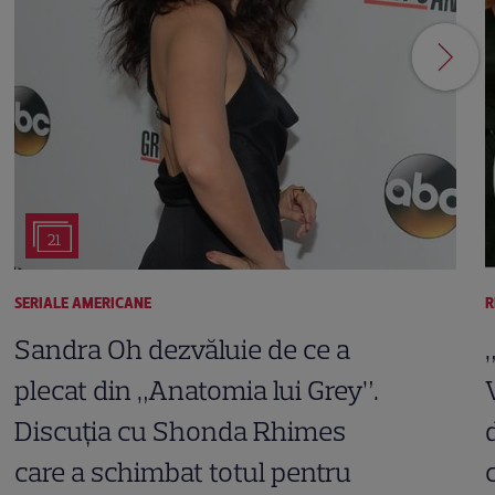
21
SERIALE AMERICANE
R
Sandra Oh dezvăluie de ce a
plecat din „Anatomia lui Grey”.
Discuția cu Shonda Rhimes
care a schimbat totul pentru