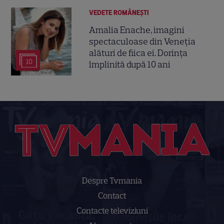
VEDETE ROMÂNEŞTI
Amalia Enache, imagini
spectaculoase din Veneția
alături de fiica ei. Dorința
10
împlinită după 10 ani
Despre Tvmania
Contact
Contacte televiziuni