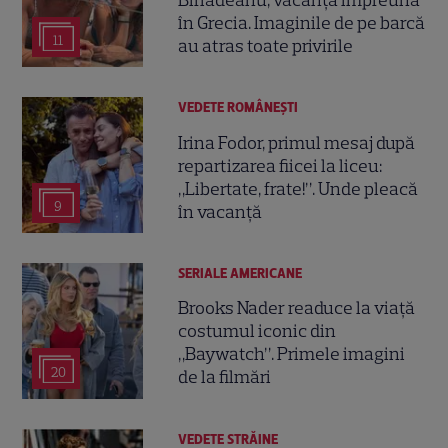
în Grecia. Imaginile de pe barcă
11
au atras toate privirile
VEDETE ROMÂNEŞTI
Irina Fodor, primul mesaj după
repartizarea fiicei la liceu:
„Libertate, frate!”. Unde pleacă
9
în vacanță
SERIALE AMERICANE
Brooks Nader readuce la viață
costumul iconic din
„Baywatch”. Primele imagini
20
de la filmări
VEDETE STRĂINE