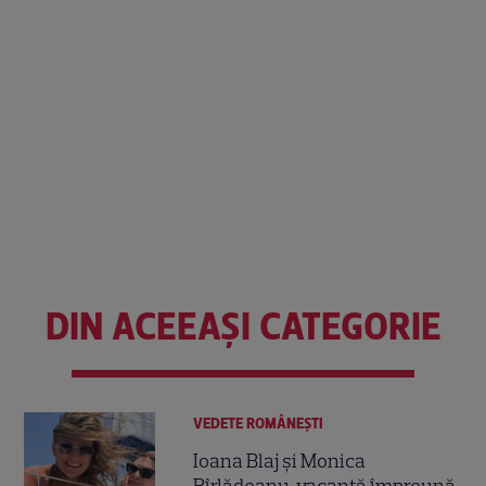
DIN ACEEAȘI CATEGORIE
VEDETE ROMÂNEŞTI
Ioana Blaj și Monica
Bîrlădeanu, vacanță împreună