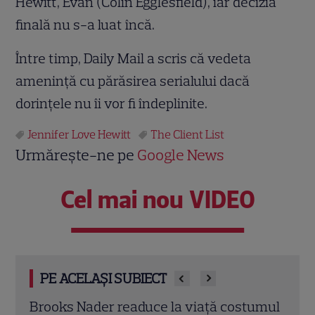
Hewitt, Evan (Colin Egglesfield), iar decizia
finală nu s-a luat încă.
Între timp, Daily Mail a scris că vedeta
ameninţă cu părăsirea serialului dacă
dorinţele nu îi vor fi îndeplinite.
Jennifer Love Hewitt
The Client List
Urmărește-ne pe
Google News
Cel mai nou VIDEO
PE ACELAȘI SUBIECT
umul
Demet Özdemir, vedeta din „Fata din
Magg