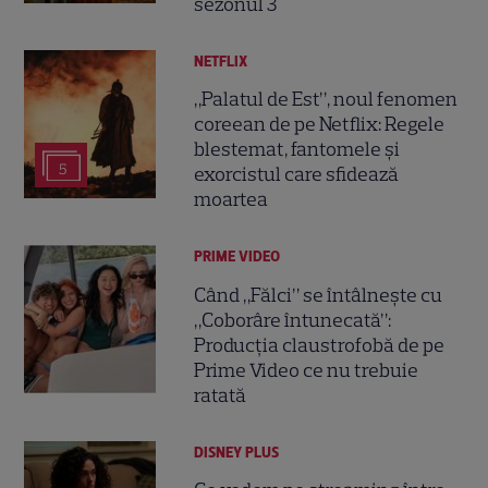
sezonul 3
NETFLIX
„Palatul de Est”, noul fenomen
coreean de pe Netflix: Regele
blestemat, fantomele și
5
exorcistul care sfidează
moartea
PRIME VIDEO
Când „Fălci” se întâlnește cu
„Coborâre întunecată”:
Producția claustrofobă de pe
Prime Video ce nu trebuie
ratată
DISNEY PLUS