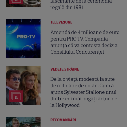
fascinante de la ceremonia
regală din 1981
TELEVIZIUNE
Amendă de 4 milioane de euro
pentru PRO TV. Compania
anunță că va contesta decizia
Consiliului Concurenței
VEDETE STRĂINE
De la o viață modestă la sute
de milioane de dolari. Cum a
ajuns Sylvester Stallone unul
15
dintre cei mai bogați actori de
la Hollywood
RECOMANDĂRI