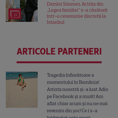
Damlei Sönmez. Actrița din
„Legea familiei” s-a căsătorit
13
într-o ceremonie discretă la
Istanbul
ARTICOLE PARTENERI
Tragedia înfiorătoare a
momentului în România!
Artista noastră și-a luat Adio
pe Facebook și a murit! Am
aflat chiar acum și nu ne mai
revenim din șoc! Ce i s-a
întâmplat este crunt