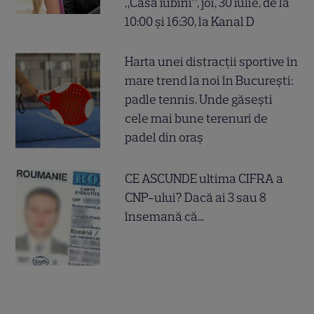
„Casa iubirii”, joi, 30 iulie, de la
10:00 și 16:30, la Kanal D
Harta unei distracții sportive în
mare trend la noi în București:
padle tennis. Unde găsești
cele mai bune terenuri de
padel din oraș
CE ASCUNDE ultima CIFRA a
CNP-ului? Dacă ai 3 sau 8
însemană că...