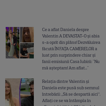
Ce a aflat Daniela despre
Valentin A DEVASTAT-O și abia
s-a oprit din plâns! Dezvăluirea
făcută ÎN FAȚA CAMERELOR a
luat prin surprindere chiar și
fanii emisiunii Casa Iubirii: "Nu
mă așteptam! Am aflat..."
Relația dintre Valentin și
Daniela este pusă sub semnul
întrebării: „Să se despartă aici”.
Aflați ce se va întâmpla în