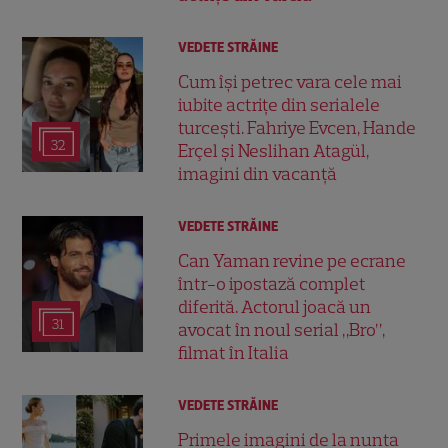
VEDETE STRĂINE
Cum își petrec vara cele mai
iubite actrițe din serialele
turcești. Fahriye Evcen, Hande
32
Erçel și Neslihan Atagül,
imagini din vacanță
VEDETE STRĂINE
Can Yaman revine pe ecrane
într-o ipostază complet
diferită. Actorul joacă un
31
avocat în noul serial „Bro”,
filmat în Italia
VEDETE STRĂINE
Primele imagini de la nunta