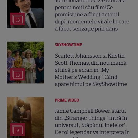
Tom Holland, decizie radicală
pentru noul său film! Ce
promisiune a făcut actorul
13
după momentele virale în care
a făcut senzație prin dans
SKYSHOWTIME
Scarlett Johansson și Kristin
Scott Thomas, din nou mamă
și fiică pe ecran în „My
13
Mother's Wedding”. Când
apare filmul pe SkyShowtime
PRIME VIDEO
Jamie Campbell Bower, starul
din „Stranger Things”, intră în
universul „Stăpânul Inelelor”.
9
Ce rol legendar va interpreta în