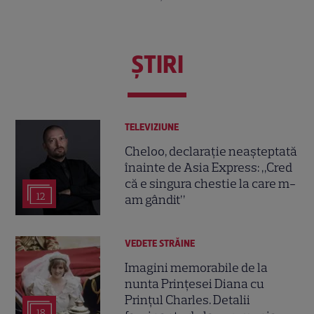
ŞTIRI
TELEVIZIUNE
Cheloo, declarație neașteptată
înainte de Asia Express: „Cred
că e singura chestie la care m-
12
am gândit”
VEDETE STRĂINE
Imagini memorabile de la
nunta Prințesei Diana cu
Prințul Charles. Detalii
18