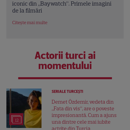
ini
vis”, are o poveste impresionantă. Cum a
înce
ajuns una dintre cele mai iubite actrițe
Dead
din Turcia
Citeș
Citește mai multe
Actorii turci ai
momentului
SERIALE TURCEŞTI
Demet Özdemir, vedeta din
„Fata din vis”, are o poveste
impresionantă. Cum a ajuns
12
una dintre cele mai iubite
actrițe din Turcia