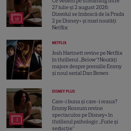
Ce vedem pe streaming între
27 iulie și 2 august 2026:
Diavolul se îmbracă de la Prada
18
2 pe Disney+ și mari noutăți
Netflix
NETFLIX
Josh Hartnett revine pe Netflix
în thrillerul „Below”! Noutăți
majore despre premiile Emmy
și noul serial Dan Brown
DISNEY PLUS
Care-i buna și care-i reaua?
Emmy Rossum revine
spectaculos pe Disney+ în
3
thrillerul psihologic „Furie și
seducție”