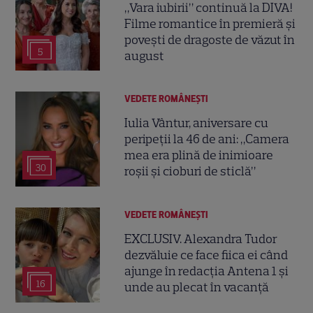
„Vara iubirii” continuă la DIVA!
Filme romantice în premieră și
povești de dragoste de văzut în
5
august
VEDETE ROMÂNEŞTI
Iulia Vântur, aniversare cu
peripeții la 46 de ani: „Camera
mea era plină de inimioare
30
roșii și cioburi de sticlă”
VEDETE ROMÂNEŞTI
EXCLUSIV. Alexandra Tudor
dezvăluie ce face fiica ei când
ajunge în redacția Antena 1 și
16
unde au plecat în vacanță