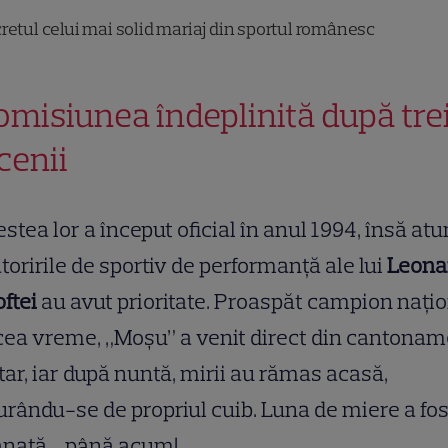
retul celui mai solid mariaj din sportul românesc
omisiunea îndeplinită după tre
cenii
stea lor a început oficial în anul 1994, însă atu
toririle de sportiv de performanță ale lui
Leona
ftei
au avut prioritate. Proaspăt campion nați
cea vreme, „Moșu” a venit direct din cantona
ltar, iar după nuntă, mirii au rămas acasă,
rându-se de propriul cuib. Luna de miere a fos
nată… până acum!