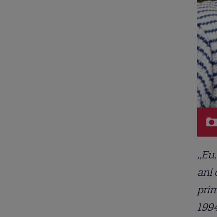
„Eu,
ani 
prim
1994