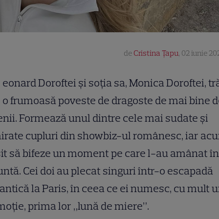
de
Cristina Țapu
,
02 iunie 202
eonard Doroftei și soția sa, Monica Doroftei, tr
o frumoasă poveste de dragoste de mai bine de
nii. Formează unul dintre cele mai sudate și
rate cupluri din showbiz-ul românesc, iar ac
it să bifeze un moment pe care l-au amânat î
untă. Cei doi au plecat singuri într-o escapadă
ntică la Paris, în ceea ce ei numesc, cu mult 
moție, prima lor „lună de miere”.