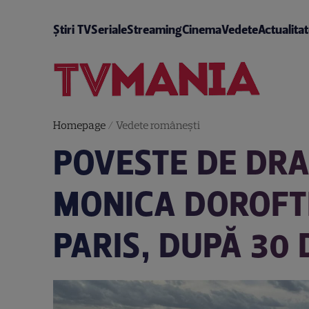
Știri TV
Seriale
Streaming
Cinema
Vedete
Actualita
Homepage
/
Vedete româneşti
POVESTE DE DRA
MONICA DOROFTE
PARIS, DUPĂ 30 