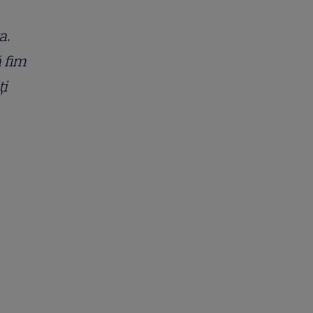
a.
 fim
ți