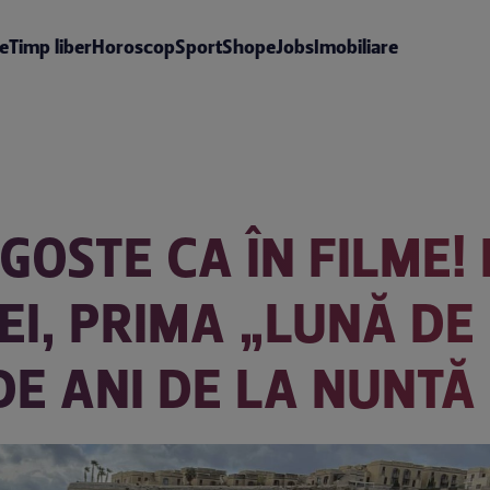
te
Timp liber
Horoscop
Sport
Shop
eJobs
Imobiliare
GOSTE CA ÎN FILME!
I, PRIMA „LUNĂ DE 
DE ANI DE LA NUNTĂ