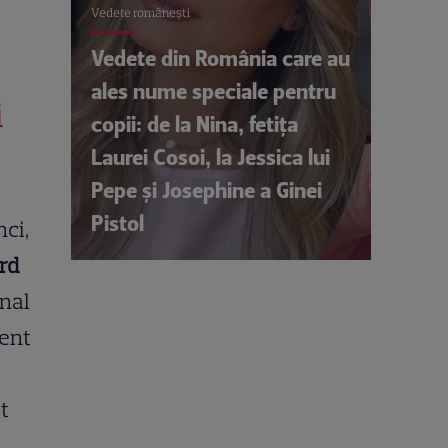
Vedete româneşti
Vedete din România care au
ales nume speciale pentru
i
copii: de la Nina, fetița
Laurei Cosoi, la Jessica lui
Pepe și Josephine a Ginei
Pistol
nci,
rd
onal
ment
t