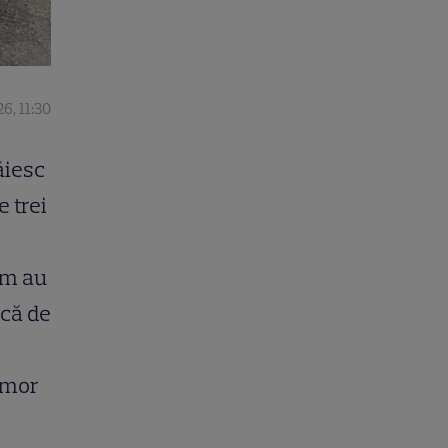
6, 11:30
ăiesc
 trei
um au
ncă de
umor