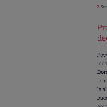
3
Sec
Pr
de
Pove
înda
Doro
la a
la a
bucu
amâ