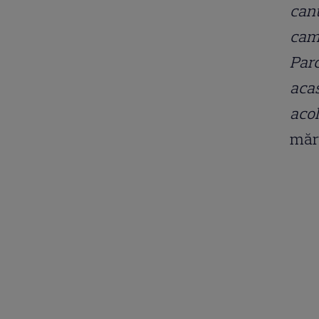
cant
camp
Parc
acas
acol
mărt