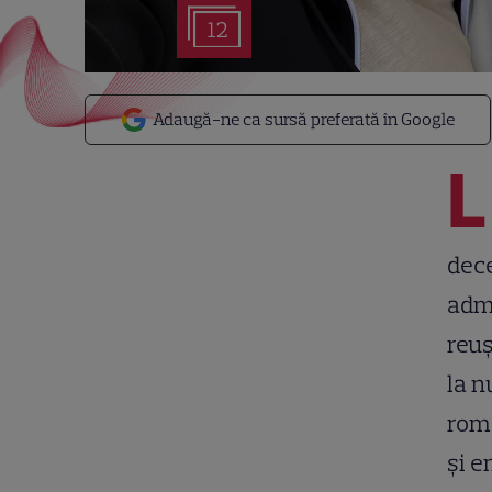
12
Adaugă-ne ca sursă preferată în Google
L
dece
admi
reuș
la n
roma
și e