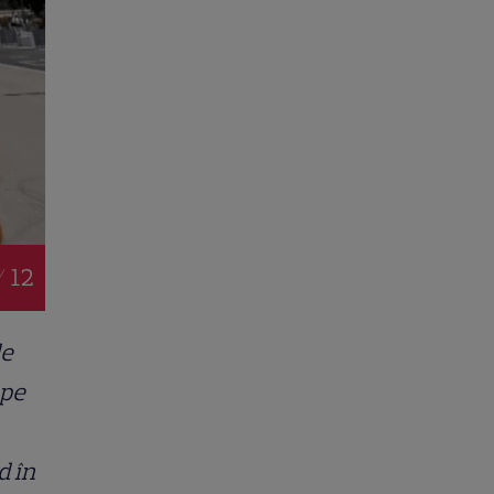
/ 12
de
 pe
d în