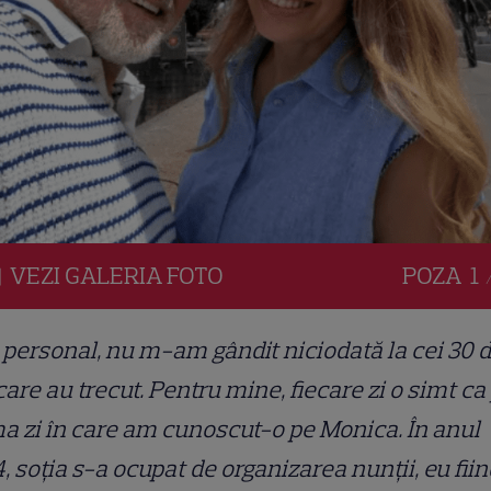
VEZI
GALERIA
FOTO
POZA
1 
 personal, nu m-am gândit niciodată la cei 30 
care au trecut. Pentru mine, fiecare zi o simt ca
a zi în care am cunoscut-o pe Monica. În anul
, soția s-a ocupat de organizarea nunții, eu fiin