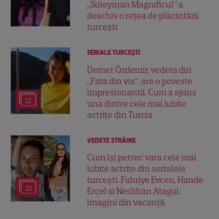
„Suleyman Magnificul” a
deschis o rețea de plăcintării
turcești
SERIALE TURCEŞTI
Demet Özdemir, vedeta din
„Fata din vis”, are o poveste
impresionantă. Cum a ajuns
12
una dintre cele mai iubite
actrițe din Turcia
VEDETE STRĂINE
Cum își petrec vara cele mai
iubite actrițe din serialele
turcești. Fahriye Evcen, Hande
32
Erçel și Neslihan Atagül,
imagini din vacanță