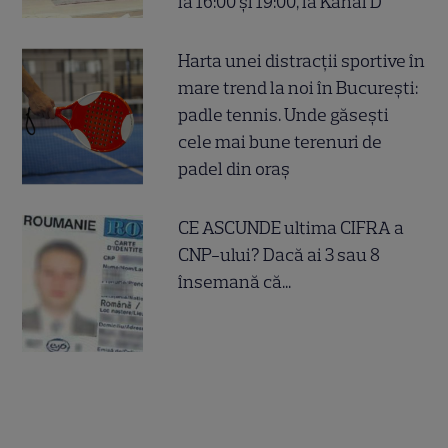
la 16:00 și 19:00, la Kanal D
Harta unei distracții sportive în
mare trend la noi în București:
padle tennis. Unde găsești
cele mai bune terenuri de
padel din oraș
CE ASCUNDE ultima CIFRA a
CNP-ului? Dacă ai 3 sau 8
însemană că...