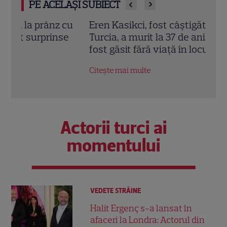
PE ACELAȘI SUBIECT
cu
Eren Kasikci, fost câștigător MasterChef
Prin
e
Turcia, a murit la 37 de ani. Bucătarul a
cu d
fost găsit fără viață în locuința sa
înce
Citește mai multe
Citeș
Actorii turci ai
momentului
VEDETE STRĂINE
Halit Ergenç s-a lansat în
afaceri la Londra: Actorul din