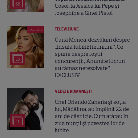
68
Cosoi, la Jessica lui Pepe și
Josephine a Ginei Pistol
TELEVIZIUNE
Exclusiv
Oana Monea, dezvăluiri despre
„Insula Iubirii: Reuniuni”. Ce
spune despre foștii
16
concurenți: „Anumite lucruri
au rămas nerezolvate”
EXCLUSIV
VEDETE ROMÂNEŞTI
Chef Orlando Zaharia și soția
lui, Mădălina, au împlinit 22 de
ani de căsnicie. Cum arătau în
11
ziua nunții și povestea lor de
iubire