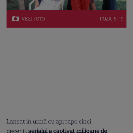
VEZI
FOTO
POZA
6 / 9
Lansat în urmă cu aproape cinci
decenii,
serialul a captivat milioane de