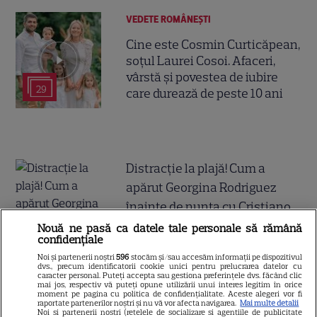
VEDETE ROMÂNEŞTI
Cine este Cosmin Curticăpean,
soțul Laurei Cosoi. Afaceri,
vârstă și povestea de iubire
29
care durează de peste 10 ani
Distracție la plajă! Cum a
apărut Georgina Rodriguez
înainte de nunta cu Cristiano
Ronaldo
Nouă ne pasă ca datele tale personale să rămână
confidențiale
Noi și partenerii noștri
596
stocăm și/sau accesăm informații pe dispozitivul
dvs., precum identificatorii cookie unici pentru prelucrarea datelor cu
caracter personal. Puteți accepta sau gestiona preferințele dvs. făcând clic
mai jos, respectiv vă puteți opune utilizării unui interes legitim în orice
moment pe pagina cu politica de confidențialitate. Aceste alegeri vor fi
raportate partenerilor noștri și nu vă vor afecta navigarea.
Mai multe detalii
Așteptarea a luat sfârșit: astăzi
Noi si partenerii nostri (retelele de socializare si agentiile de publicitate