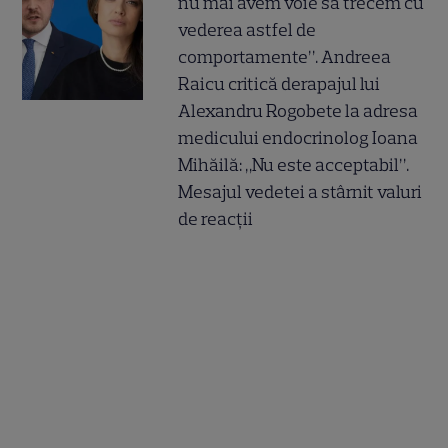
nu mai avem voie să trecem cu
vederea astfel de
comportamente”. Andreea
Raicu critică derapajul lui
Alexandru Rogobete la adresa
medicului endocrinolog Ioana
Mihăilă: „Nu este acceptabil”.
Mesajul vedetei a stârnit valuri
de reacții