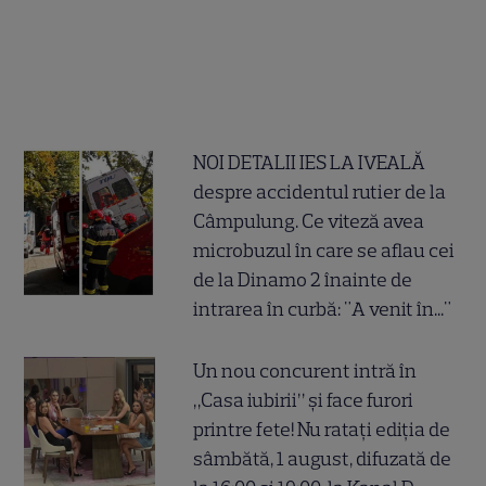
NOI DETALII IES LA IVEALĂ
despre accidentul rutier de la
Câmpulung. Ce viteză avea
microbuzul în care se aflau cei
de la Dinamo 2 înainte de
intrarea în curbă: "A venit în..."
Un nou concurent intră în
„Casa iubirii” și face furori
printre fete! Nu ratați ediția de
sâmbătă, 1 august, difuzată de