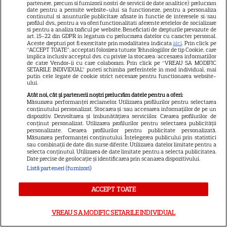
partenere, precum si furnizorii nostri de servicii de date analitice) prelucram
s-a jucat primul meci în Sala
date pentru a permite website-ului sa functioneze, pentru a personaliza
continutul si anunturile publicitare afisate in functie de interesele si/sau
profilul dvs., pentru a va oferi functionalitati aferente retelelor de socializare
Polivalentă din Tulcea! Imagini
si pentru a analiza traficul pe website. Beneficiati de drepturile prevazute de
art. 15-22 din GDPR in legatura cu prelucrarea datelor cu caracter personal.
spectaculoase
Aceste drepturi pot fi exercitate prin modalitatea indicata
aici
. Prin click pe
“ACCEPT TOATE”, acceptati folosirea tuturor Tehnologiilor de tip Cookie, care
implica inclusiv acceptul dvs. cu privire la stocarea/accesarea informatiilor
de catre Vendor-ii cu care colaboram. Prin click pe “VREAU SA MODIFIC
SETARILE INDIVIDUAL” puteti schimba preferintele in mod individual, mai
putin cele legate de cookie strict necesare pentru functionarea website-
ului.
Atât noi, cât și partenerii noștri prelucrăm datele pentru a oferi:
Măsurarea performanței reclamelor. Utilizarea profilurilor pentru selectarea
conținutului personalizat. Stocarea și/sau accesarea informațiilor de pe un
Alexandru Ciucu, fostul soț al
dispozitiv. Dezvoltarea și îmbunătățirea serviciilor. Crearea profilurilor de
conținut personalizat. Utilizarea profilurilor pentru selectarea publicității
Alinei Sorescu, nu a fost lăsat
personalizate. Crearea profilurilor pentru publicitate personalizată.
Măsurarea performanței conținutului. Înțelegerea publicului prin statistici
să intre la Nibiru. „Am aflat cu
sau combinații de date din surse diferite. Utilizarea datelor limitate pentru a
selecta conținutul. Utilizarea de date limitate pentru a selecta publicitatea.
tristețe”, a povestit el. De ce a
Date precise de geolocație și identificarea prin scanarea dispozitivului.
fost întors din drum designerul
Listă parteneri (furnizori)
ACCEPT TOATE
Breaking tragic în România:
microbuzul în care se afla
VREAU SA MODIFIC SETARILE INDIVIDUAL
acum câteva minute echipa de