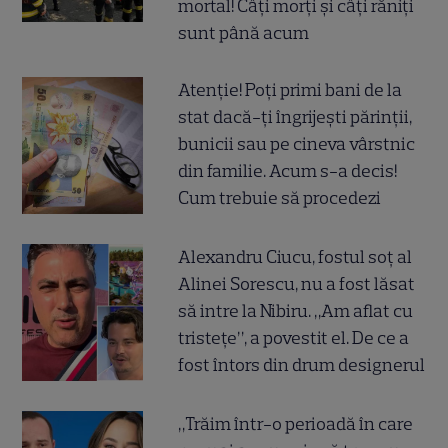
mortal! Câți morți și câți răniți
sunt până acum
Atenție! Poți primi bani de la
stat dacă-ți îngrijești părinții,
bunicii sau pe cineva vârstnic
din familie. Acum s-a decis!
Cum trebuie să procedezi
Alexandru Ciucu, fostul soț al
Alinei Sorescu, nu a fost lăsat
să intre la Nibiru. „Am aflat cu
tristețe”, a povestit el. De ce a
fost întors din drum designerul
„Trăim într-o perioadă în care