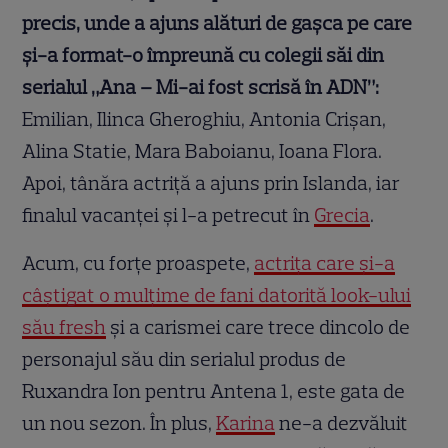
precis, unde a ajuns alături de gașca pe care
și-a format-o împreună cu colegii săi din
serialul „Ana – Mi-ai fost scrisă în ADN”:
Emilian, Ilinca Gheroghiu, Antonia Crișan,
Alina Statie, Mara Baboianu, Ioana Flora.
Apoi, tânăra actriță a ajuns prin Islanda, iar
finalul vacanței și l-a petrecut în
Grecia
.
Acum, cu forțe proaspete,
actrița care și-a
câștigat o mulțime de fani datorită look-ului
său fresh
și a carismei care trece dincolo de
personajul său din serialul produs de
Ruxandra Ion pentru Antena 1, este gata de
un nou sezon. În plus,
Karina
ne-a dezvăluit