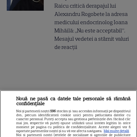
Raicu critică derapajul lui
Alexandru Rogobete la adresa
medicului endocrinolog Ioana
Mihăilă: „Nu este acceptabil”.
Mesajul vedetei a stârnit valuri
de reacții
Nouă ne pasă ca datele tale personale să rămână
confidențiale
Noi și partenerii noștri
596
stocăm și/sau accesăm informații pe dispozitivul
dvs., precum identificatorii cookie unici pentru prelucrarea datelor cu
caracter personal. Puteți accepta sau gestiona preferințele dvs. făcând clic
mai jos, respectiv vă puteți opune utilizării unui interes legitim în orice
moment pe pagina cu politica de confidențialitate. Aceste alegeri vor fi
raportate partenerilor noștri și nu vă vor afecta navigarea.
Mai multe detalii
Noi si partenerii nostri (retelele de socializare si agentiile de publicitate