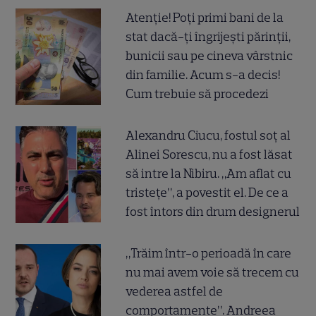
Atenție! Poți primi bani de la
stat dacă-ți îngrijești părinții,
bunicii sau pe cineva vârstnic
din familie. Acum s-a decis!
Cum trebuie să procedezi
Alexandru Ciucu, fostul soț al
Alinei Sorescu, nu a fost lăsat
să intre la Nibiru. „Am aflat cu
tristețe”, a povestit el. De ce a
fost întors din drum designerul
„Trăim într-o perioadă în care
nu mai avem voie să trecem cu
vederea astfel de
comportamente”. Andreea