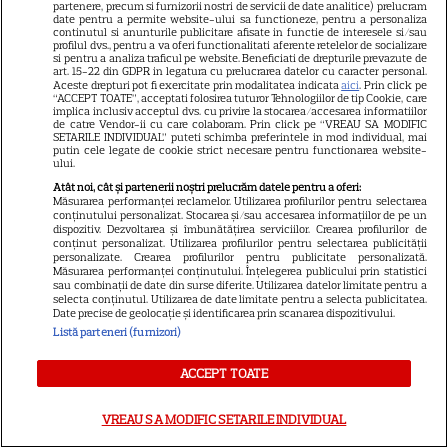
partenere, precum si furnizorii nostri de servicii de date analitice) prelucram
date pentru a permite website-ului sa functioneze, pentru a personaliza
continutul si anunturile publicitare afisate in functie de interesele si/sau
profilul dvs., pentru a va oferi functionalitati aferente retelelor de socializare
si pentru a analiza traficul pe website. Beneficiati de drepturile prevazute de
art. 15-22 din GDPR in legatura cu prelucrarea datelor cu caracter personal.
NOI DETALII IES LA IVEALĂ
Aceste drepturi pot fi exercitate prin modalitatea indicata
aici
. Prin click pe
“ACCEPT TOATE”, acceptati folosirea tuturor Tehnologiilor de tip Cookie, care
despre accidentul rutier de la
implica inclusiv acceptul dvs. cu privire la stocarea/accesarea informatiilor
de catre Vendor-ii cu care colaboram. Prin click pe “VREAU SA MODIFIC
Câmpulung. Ce viteză avea
SETARILE INDIVIDUAL” puteti schimba preferintele in mod individual, mai
putin cele legate de cookie strict necesare pentru functionarea website-
microbuzul în care se aflau cei
ului.
Atât noi, cât și partenerii noștri prelucrăm datele pentru a oferi:
de la Dinamo 2 înainte de
Măsurarea performanței reclamelor. Utilizarea profilurilor pentru selectarea
conținutului personalizat. Stocarea și/sau accesarea informațiilor de pe un
intrarea în curbă: "A venit în..."
dispozitiv. Dezvoltarea și îmbunătățirea serviciilor. Crearea profilurilor de
conținut personalizat. Utilizarea profilurilor pentru selectarea publicității
personalizate. Crearea profilurilor pentru publicitate personalizată.
Măsurarea performanței conținutului. Înțelegerea publicului prin statistici
Ahmed, gest neașteptat
sau combinații de date din surse diferite. Utilizarea datelor limitate pentru a
selecta conținutul. Utilizarea de date limitate pentru a selecta publicitatea.
pentru Andra, după ce a
Date precise de geolocație și identificarea prin scanarea dispozitivului.
refuzat date-ul cu el: „Îmi dau
Listă parteneri (furnizori)
seama ce fel de femeie ești...”
ACCEPT TOATE
VREAU SA MODIFIC SETARILE INDIVIDUAL
Harta unei distracții sportive în