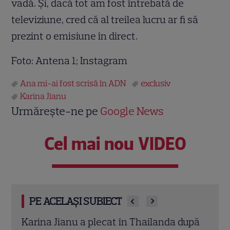
vadă. Și, dacă tot am fost întrebată de
televiziune, cred că al treilea lucru ar fi să
prezint o emisiune în direct.
Foto: Antena 1; Instagram
Ana mi-ai fost scrisă în ADN
exclusiv
Karina Jianu
Urmărește-ne pe
Google News
Cel mai nou VIDEO
PE ACELAȘI SUBIECT
upă
Ștefan Iancu, final de filmări pentru trei
Gata