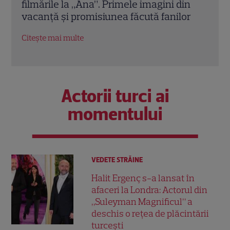
n
producții. Imagini rare de pe platourile
scri
r
„Teambuilding II”
sezo
deja
Citește mai multe
Citeș
Actorii turci ai
momentului
VEDETE STRĂINE
Halit Ergenç s-a lansat în
afaceri la Londra: Actorul din
„Suleyman Magnificul” a
deschis o rețea de plăcintării
turcești