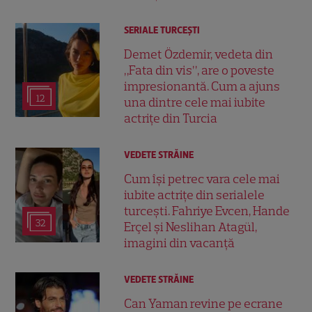
SERIALE TURCEŞTI
Demet Özdemir, vedeta din
„Fata din vis”, are o poveste
impresionantă. Cum a ajuns
12
una dintre cele mai iubite
actrițe din Turcia
VEDETE STRĂINE
Cum își petrec vara cele mai
iubite actrițe din serialele
turcești. Fahriye Evcen, Hande
32
Erçel și Neslihan Atagül,
imagini din vacanță
VEDETE STRĂINE
Can Yaman revine pe ecrane