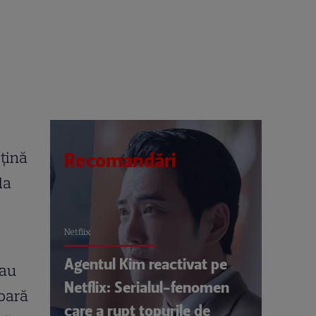
ețină
Recomandări
la
Netflix
Agentul Kim reactivat pe
-au
Netflix: Serialul-fenomen
 oară
care a rupt topurile de