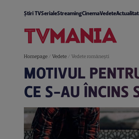
Știri TV
Seriale
Streaming
Cinema
Vedete
Actualita
Homepage
/
Vedete
/
Vedete româneşti
MOTIVUL PENTRU
CE S-AU ÎNCINS 