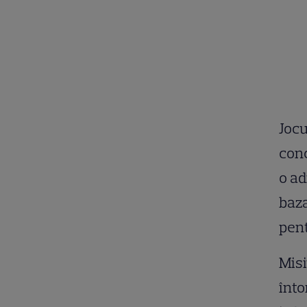
Jocu
conc
o ad
baza
pent
Misi
înto