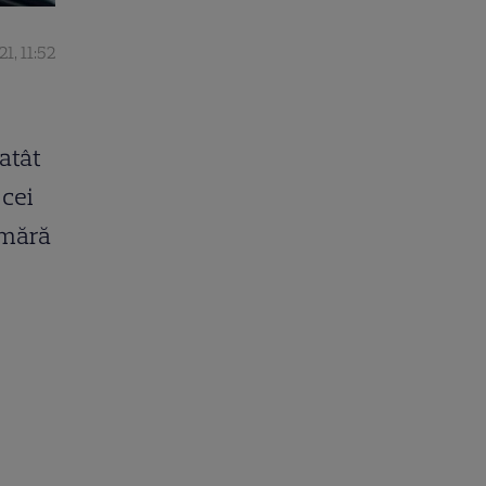
1, 11:52
atât
 cei
umără