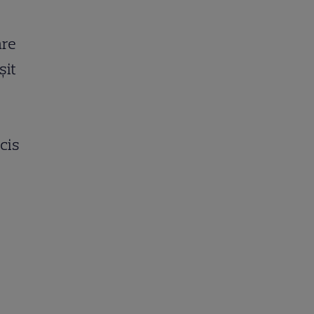
are
șit
cis