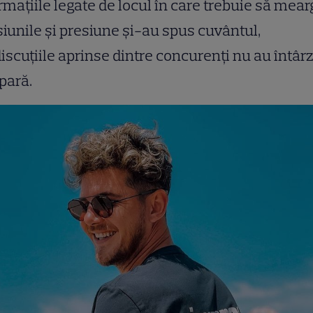
rmațiile legate de locul în care trebuie să mear
iunile și presiune și-au spus cuvântul,
discuțiile aprinse dintre concurenți nu au întârz
pară.