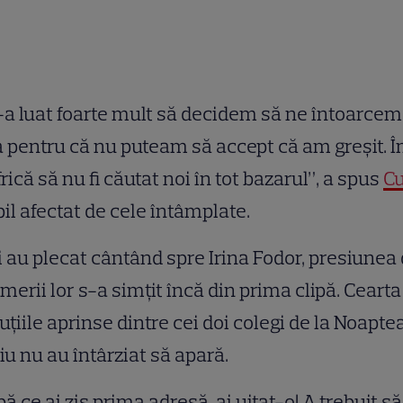
a luat foarte mult să decidem să ne întoarcem
a pentru că nu puteam să accept că am greșit. Î
frică să nu fi căutat noi în tot bazarul”, a spus
C
bil afectat de cele întâmplate.
 au plecat cântând spre Irina Fodor, presiunea
merii lor s-a simțit încă din prima clipă. Cearta
uțiile aprinse dintre cei doi colegi de la Noapte
iu nu au întârziat să apară.
ă ce ai zis prima adresă, ai uitat-o! A trebuit s