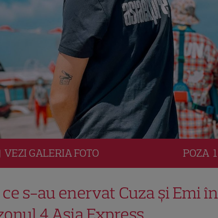
VEZI
GALERIA
FOTO
POZA
1
 ce s-au enervat Cuza și Emi în
zonul 4 Asia Express