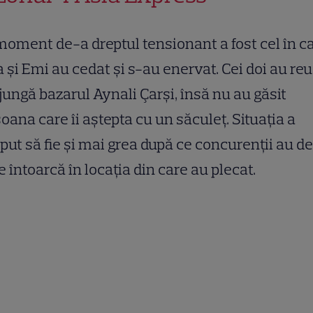
oment de-a dreptul tensionant a fost cel în c
 și Emi au cedat și s-au enervat. Cei doi au reu
jungă bazarul Aynali Çarşi, însă nu au găsit
oana care îi aștepta cu un săculeț. Situația a
put să fie și mai grea după ce concurenții au de
e întoarcă în locația din care au plecat.