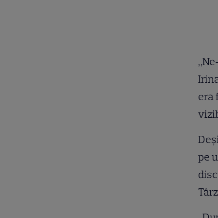
„Ne-
Irin
era 
vizi
Deși
pe u
disc
Târz
„Dup