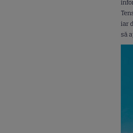
info
Tens
iar 
să a