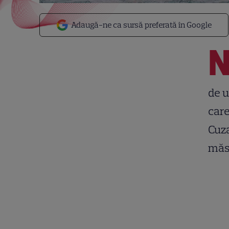
Adaugă-ne ca sursă preferată în Google
de u
care
Cuza
măs