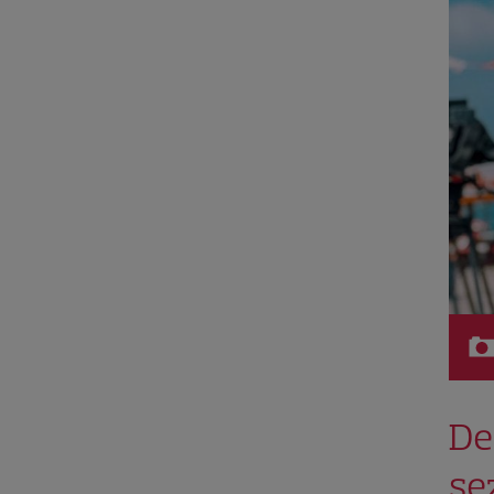
De
se