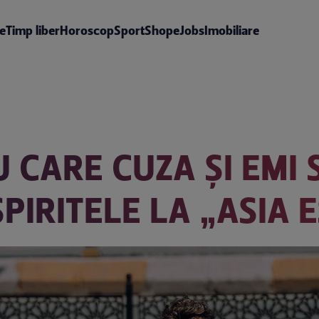
te
Timp liber
Horoscop
Sport
Shop
eJobs
Imobiliare
 CARE CUZA ȘI EMI 
SPIRITELE LA „ASIA 