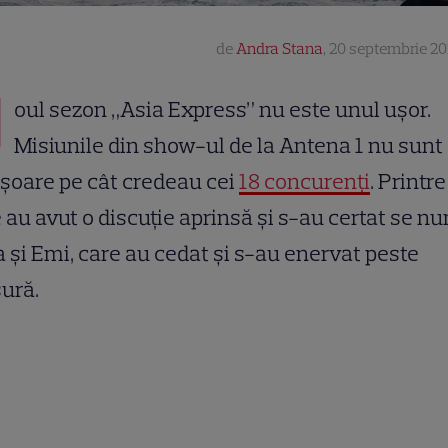
de
Andra Stana
,
20 septembrie 202
N
oul sezon „Asia Express” nu este unul ușor.
Misiunile din show-ul de la Antena 1 nu sunt 
șoare pe cât credeau cei
18 concurenți
. Printre
 au avut o discuție aprinsă și s-au certat se n
 și Emi, care au cedat și s-au enervat peste
ură.