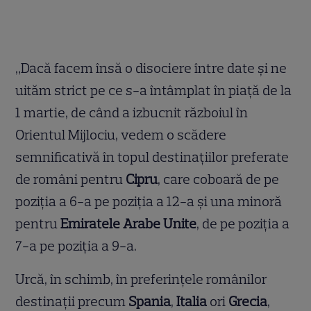
„Dacă facem însă o disociere între date și ne
uităm strict pe ce s-a întâmplat în piață de la
1 martie, de când a izbucnit războiul în
Orientul Mijlociu, vedem o scădere
semnificativă în topul destinațiilor preferate
de români pentru
Cipru
, care coboară de pe
poziția a 6-a pe poziția a 12-a și una minoră
pentru
Emiratele Arabe Unite
, de pe poziția a
7-a pe poziția a 9-a.
Urcă, în schimb, în preferințele românilor
destinații precum
Spania
,
Italia
ori
Grecia
,