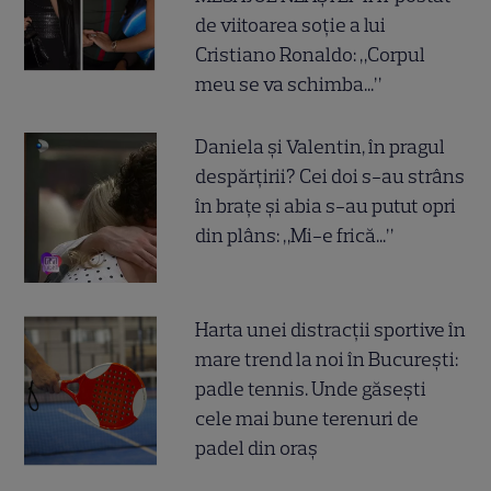
de viitoarea soție a lui
Cristiano Ronaldo: „Corpul
meu se va schimba...”
Daniela și Valentin, în pragul
despărțirii? Cei doi s-au strâns
în brațe și abia s-au putut opri
din plâns: „Mi-e frică...”
Harta unei distracții sportive în
mare trend la noi în București:
padle tennis. Unde găsești
cele mai bune terenuri de
padel din oraș