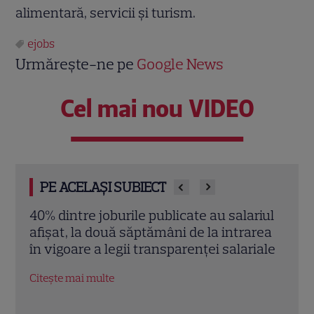
alimentară, servicii și turism.
ejobs
Urmărește-ne pe
Google News
Cel mai nou VIDEO
PE ACELAȘI SUBIECT
riul
Piața muncii în 2026: Cum se adaptează
Locu
rea
companiile la instabilitatea economică
ani.
iale
eJobs
Citește mai multe
Citeș