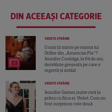
DIN ACEEAȘI CATEGORIE
VEDETE STRĂINE
O mai ții minte pe mama lui
Stifler din „American Pie”?
Jennifer Coolidge, la 64 de ani,
7
dezvăluie greșeala pe care o
regretă și astăzi
VEDETE STRĂINE
Jennifer Garner, ieșire rară la
prânz cu fiica ei, Violet. Cum au
fost surprinse cele două