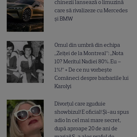
chinezii lansează o limuzină
care să rivalizeze cu Mercedes
și BMW
Omul din umbră din echipa
„Zeiței de la Montreal”: „Nota
10? Meritul Nadiei 80%. Eu –
1%!” + De ce nu vorbește
Comăneci despre barbariile lui
Karolyi
Divorțul care zguduie
showbizul! E oficial! Și-au spus
adio în cel mai mare secret,
după aproape 20 de ani de
mariaj! S-a ales praful de