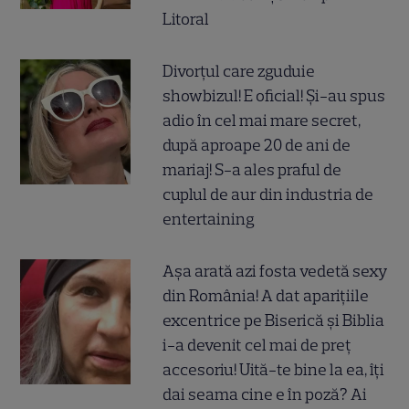
Litoral
Divorțul care zguduie
showbizul! E oficial! Și-au spus
adio în cel mai mare secret,
după aproape 20 de ani de
mariaj! S-a ales praful de
cuplul de aur din industria de
entertaining
Așa arată azi fosta vedetă sexy
din România! A dat aparițiile
excentrice pe Biserică și Biblia
i-a devenit cel mai de preț
accesoriu! Uită-te bine la ea, îți
dai seama cine e în poză? Ai