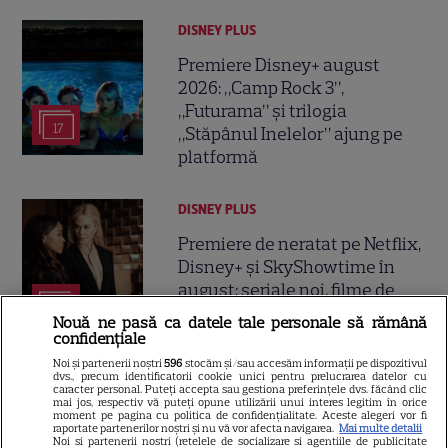
DISNEY PLUS
Premiere Disney+ august
2026: „Camp Rock 3”,
„Futurama” și trilogia
17
„Stăpânul Inelelor” ajung pe
platformă
DISNEY PLUS
Premiere de neratat pe Netflix,
Disney+ și SkyShowtime în
august: seriale noi, filme de
15
colecție și vedete de top
Nouă ne pasă ca datele tale personale să rămână
confidențiale
Noi și partenerii noștri
596
stocăm și/sau accesăm informații pe dispozitivul
CINEMA
dvs., precum identificatorii cookie unici pentru prelucrarea datelor cu
caracter personal. Puteți accepta sau gestiona preferințele dvs. făcând clic
mai jos, respectiv vă puteți opune utilizării unui interes legitim în orice
Eli Roth revine cu „Omul cu
moment pe pagina cu politica de confidențialitate. Aceste alegeri vor fi
raportate partenerilor noștri și nu vă vor afecta navigarea.
Mai multe detalii
înghețata mortală”. Filmul
Noi si partenerii nostri (retelele de socializare si agentiile de publicitate