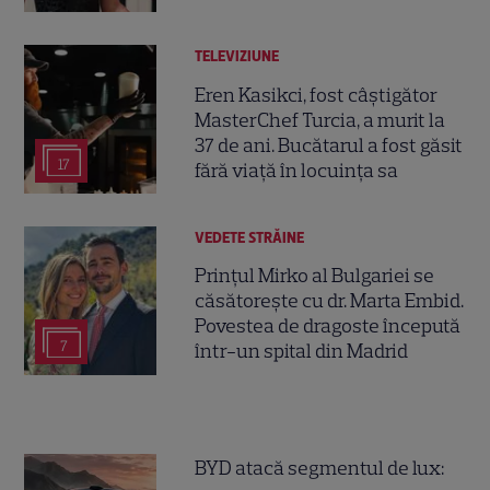
TELEVIZIUNE
Eren Kasikci, fost câștigător
MasterChef Turcia, a murit la
37 de ani. Bucătarul a fost găsit
17
fără viață în locuința sa
VEDETE STRĂINE
Prințul Mirko al Bulgariei se
căsătorește cu dr. Marta Embid.
Povestea de dragoste începută
7
într-un spital din Madrid
BYD atacă segmentul de lux: