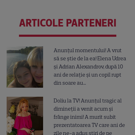
ARTICOLE PARTENERI
Anunțul momentului! A vrut
să se știe de la ea! Elena Udrea
și Adrian Alexandrov, după 10
ani de relație și un copil rupt
din soare au...
Doliu la TV! Anunțul tragic al
dimineții a venit acum și
frânge inimi! A murit subit
prezentatoarea TV care ani de
zile ne-a adus știri de pe