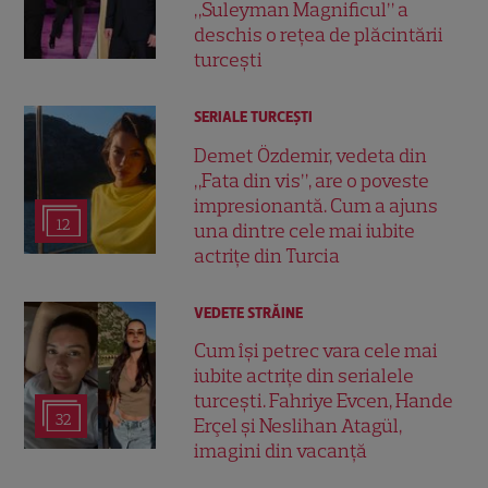
„Suleyman Magnificul” a
deschis o rețea de plăcintării
turcești
SERIALE TURCEŞTI
Demet Özdemir, vedeta din
„Fata din vis”, are o poveste
impresionantă. Cum a ajuns
12
una dintre cele mai iubite
actrițe din Turcia
VEDETE STRĂINE
Cum își petrec vara cele mai
iubite actrițe din serialele
turcești. Fahriye Evcen, Hande
32
Erçel și Neslihan Atagül,
imagini din vacanță