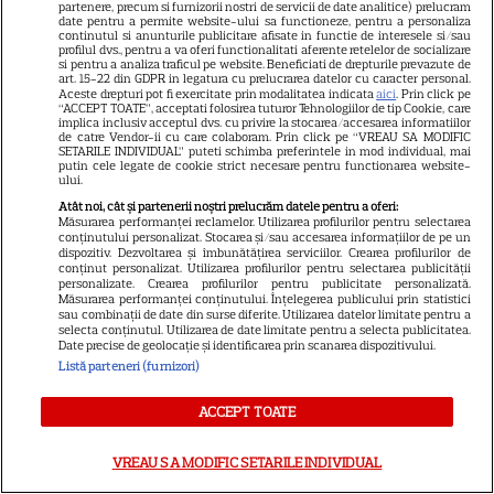
horror în care copiii devin
partenere, precum si furnizorii nostri de servicii de date analitice) prelucram
date pentru a permite website-ului sa functioneze, pentru a personaliza
5
criminali după ce mănâncă
continutul si anunturile publicitare afisate in functie de interesele si/sau
profilul dvs., pentru a va oferi functionalitati aferente retelelor de socializare
înghețată
si pentru a analiza traficul pe website. Beneficiati de drepturile prevazute de
art. 15-22 din GDPR in legatura cu prelucrarea datelor cu caracter personal.
Aceste drepturi pot fi exercitate prin modalitatea indicata
aici
. Prin click pe
“ACCEPT TOATE”, acceptati folosirea tuturor Tehnologiilor de tip Cookie, care
NETFLIX
implica inclusiv acceptul dvs. cu privire la stocarea/accesarea informatiilor
de catre Vendor-ii cu care colaboram. Prin click pe “VREAU SA MODIFIC
SETARILE INDIVIDUAL” puteti schimba preferintele in mod individual, mai
Noutăți Netflix în august 2026:
putin cele legate de cookie strict necesare pentru functionarea website-
Robert De Niro, „Nosferatu” și
ului.
noile sezoane din „Outer
Atât noi, cât și partenerii noștri prelucrăm datele pentru a oferi:
Măsurarea performanței reclamelor. Utilizarea profilurilor pentru selectarea
16
Banks” și „Un veac de
conținutului personalizat. Stocarea și/sau accesarea informațiilor de pe un
dispozitiv. Dezvoltarea și îmbunătățirea serviciilor. Crearea profilurilor de
singurătate”
conținut personalizat. Utilizarea profilurilor pentru selectarea publicității
personalizate. Crearea profilurilor pentru publicitate personalizată.
Măsurarea performanței conținutului. Înțelegerea publicului prin statistici
VEDETE STRĂINE
sau combinații de date din surse diferite. Utilizarea datelor limitate pentru a
selecta conținutul. Utilizarea de date limitate pentru a selecta publicitatea.
Date precise de geolocație și identificarea prin scanarea dispozitivului.
Sean Astin din „Stăpânul
Listă parteneri (furnizori)
Inelelor” a fost nevoit să își
vândă casa din cauza
ACCEPT TOATE
14
salariului mic: Câți bani a
primit de fapt
VREAU SA MODIFIC SETARILE INDIVIDUAL