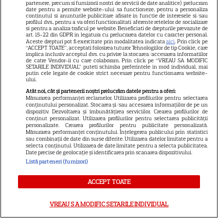
partenere, precum si furnizorii nostri de servicii de date analitice) prelucram
după ani de zile EXCLUSIV
date pentru a permite website-ului sa functioneze, pentru a personaliza
continutul si anunturile publicitare afisate in functie de interesele si/sau
profilul dvs., pentru a va oferi functionalitati aferente retelelor de socializare
si pentru a analiza traficul pe website. Beneficiati de drepturile prevazute de
art. 15-22 din GDPR in legatura cu prelucrarea datelor cu caracter personal.
VEDETE ROMÂNEŞTI
Aceste drepturi pot fi exercitate prin modalitatea indicata
aici
. Prin click pe
“ACCEPT TOATE”, acceptati folosirea tuturor Tehnologiilor de tip Cookie, care
implica inclusiv acceptul dvs. cu privire la stocarea/accesarea informatiilor
Cum arăta Loredana Groza în
de catre Vendor-ii cu care colaboram. Prin click pe “VREAU SA MODIFIC
„Inimă de țigan”. Au trecut
SETARILE INDIVIDUAL” puteti schimba preferintele in mod individual, mai
putin cele legate de cookie strict necesare pentru functionarea website-
aproape 20 de ani de la rolul
ului.
9
Rodia
Atât noi, cât și partenerii noștri prelucrăm datele pentru a oferi:
Măsurarea performanței reclamelor. Utilizarea profilurilor pentru selectarea
conținutului personalizat. Stocarea și/sau accesarea informațiilor de pe un
dispozitiv. Dezvoltarea și îmbunătățirea serviciilor. Crearea profilurilor de
conținut personalizat. Utilizarea profilurilor pentru selectarea publicității
VEDETE ROMÂNEŞTI
personalizate. Crearea profilurilor pentru publicitate personalizată.
Măsurarea performanței conținutului. Înțelegerea publicului prin statistici
Oana Gherman a împlinit 36 de
sau combinații de date din surse diferite. Utilizarea datelor limitate pentru a
selecta conținutul. Utilizarea de date limitate pentru a selecta publicitatea.
ani! Ce mesaj plin de umor și
Date precise de geolocație și identificarea prin scanarea dispozitivului.
iubire i-a transmis soțul ei,
Listă parteneri (furnizori)
17
Vlad Gherman
ACCEPT TOATE
VEDETE ROMÂNEŞTI
VREAU SA MODIFIC SETARILE INDIVIDUAL