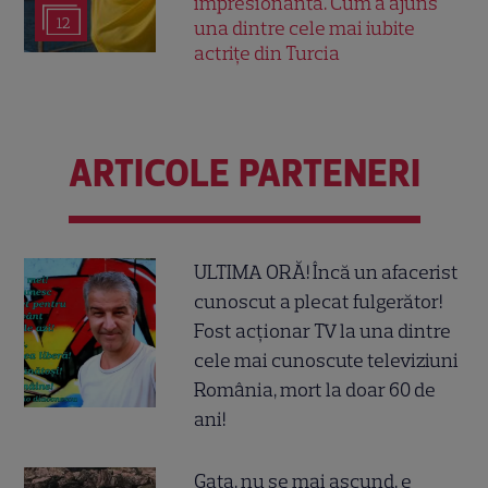
impresionantă. Cum a ajuns
12
una dintre cele mai iubite
actrițe din Turcia
ARTICOLE PARTENERI
ULTIMA ORĂ! Încă un afacerist
cunoscut a plecat fulgerător!
Fost acționar TV la una dintre
cele mai cunoscute televiziuni
România, mort la doar 60 de
ani!
Gata, nu se mai ascund, e