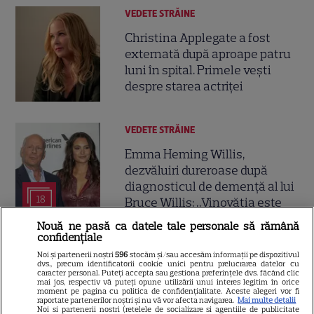
VEDETE STRĂINE
Christina Applegate a fost
externată după aproape patru
luni în spital. Primele vești
despre starea actriței
VEDETE STRĂINE
Emma Heming Willis,
dezvăluiri dureroase după
diagnosticul de demență al lui
18
Bruce Willis: „Vinovăția este
ceva ce port mereu cu mine”
Nouă ne pasă ca datele tale personale să rămână
confidențiale
Noi și partenerii noștri
596
stocăm și/sau accesăm informații pe dispozitivul
VEDETE ROMÂNEŞTI
Exclusiv
dvs., precum identificatorii cookie unici pentru prelucrarea datelor cu
caracter personal. Puteți accepta sau gestiona preferințele dvs. făcând clic
Christian Sabbagh, despre
mai jos, respectiv vă puteți opune utilizării unui interes legitim în orice
moment pe pagina cu politica de confidențialitate. Aceste alegeri vor fi
serialul „Caracatița”: „Este
raportate partenerilor noștri și nu vă vor afecta navigarea.
Mai multe detalii
Noi si partenerii nostri (retelele de socializare si agentiile de publicitate
genial”. De ce l-a redescoperit