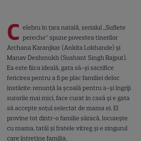
C
elebru în ţara natală, serialul „Suflete
pereche” spune povestea tinerilor
Archana Karanjkar (Ankita Lokhande) şi
Manav Deshmukh (Sushant Singh Rajput).
Ea este fiica ideală, gata să-şi sacrifice
fericirea pentru a fi pe plac familiei deloc
înstărite: renunţă la şcoală pentru a-şi îngriji
surorile mai mici, face curat în casă şi e gata
să accepte soţul selectat de mama ei. El
provine tot dintr-o familie săracă, locuieşte
cu mama, tatăl şi fratele vitreg şi e singurul
care întreţine familia.