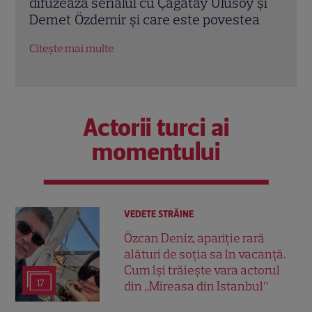
 și
Channel. Povestea de iubire dintre Ana și
avea
a
Alberto, pusă la încercare de intrigi și
pări
secrete
glum
Citește mai multe
Citeș
Actorii turci ai
momentului
VEDETE STRĂINE
Özcan Deniz, apariție rară
alături de soția sa în vacanță.
Cum își trăiește vara actorul
17
din „Mireasa din Istanbul”