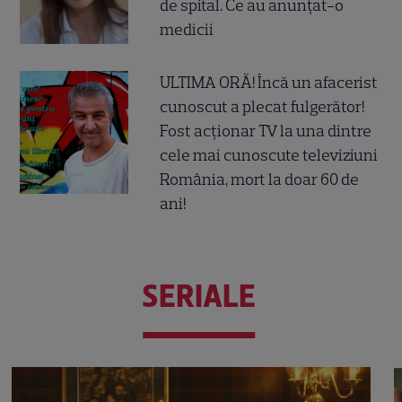
de spital. Ce au anunțat-o
medicii
ULTIMA ORĂ! Încă un afacerist
cunoscut a plecat fulgerător!
Fost acționar TV la una dintre
cele mai cunoscute televiziuni
România, mort la doar 60 de
ani!
SERIALE