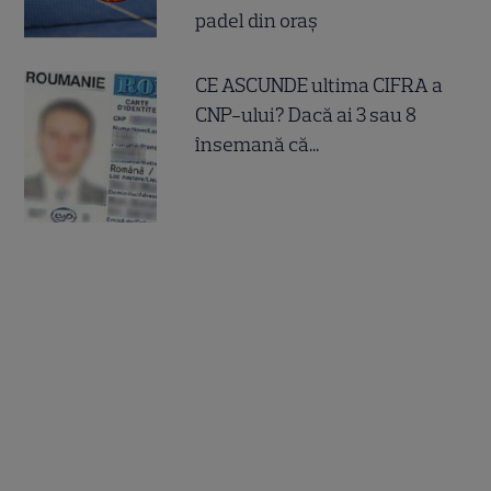
padel din oraș
CE ASCUNDE ultima CIFRA a
CNP-ului? Dacă ai 3 sau 8
însemană că...