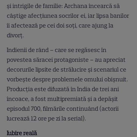
şi intrigile de familie: Archana încearcă să
câştige afecţiunea socrilor ei, iar lipsa banilor
îi afectează pe cei doi soţi, care ajung la
divorţ.
Indienii de rând – care se regăsesc în
povestea săracei protagoniste – au apreciat
decorurile lipsite de strălucire şi scenariul ce
vorbeşte despre problemele omului obişnuit.
Producţia este difuzată în India de trei ani
încoace, a fost multipremiată şi a depăşit
episodul 700, filmările continuând (actorii
lucrează 12 ore pe zi la serial).
Iubire reală