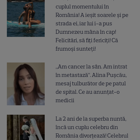
cuplul momentului în
România! A ieșit soarele și pe
strada ei, iar lui i-a pus
Dumnezeu mâna în cap!
Felicitări, să fiți fericiți! Că
frumoși sunteți!
„Am cancer la sân. Am intrat
în metastază”. Alina Pușcău,
mesaj tulburător de pe patul
de spital. Ce au anunțat-o
medicii
La 2 ani de la superba nuntă,
încă un cuplu celebru din
România divorțează! Celebrul