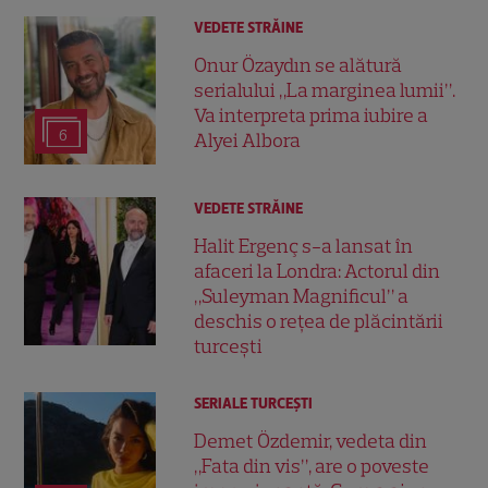
VEDETE STRĂINE
Onur Özaydın se alătură
serialului „La marginea lumii”.
Va interpreta prima iubire a
6
Alyei Albora
VEDETE STRĂINE
Halit Ergenç s-a lansat în
afaceri la Londra: Actorul din
„Suleyman Magnificul” a
deschis o rețea de plăcintării
turcești
SERIALE TURCEŞTI
Demet Özdemir, vedeta din
„Fata din vis”, are o poveste