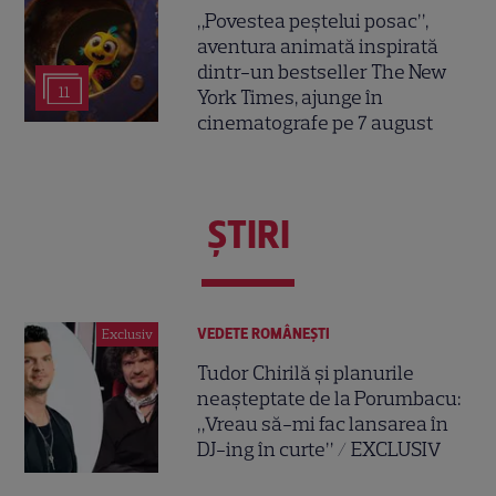
„Povestea peștelui posac”,
aventura animată inspirată
dintr-un bestseller The New
11
York Times, ajunge în
cinematografe pe 7 august
ŞTIRI
VEDETE ROMÂNEŞTI
Exclusiv
Tudor Chirilă și planurile
neașteptate de la Porumbacu:
„Vreau să-mi fac lansarea în
DJ-ing în curte” / EXCLUSIV