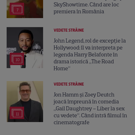
SkyShowtime. Când are loc
7
premiera în România
VEDETE STRĂINE
John Legend, rol de excepție la
Hollywood: îl va interpreta pe
legenda Harry Belafonte în
10
drama istorică „The Road
Home”
VEDETE STRĂINE
Jon Hamm și Zoey Deutch
joacă împreună în comedia
„Gail Daughtrey – Liber la sex
11
cu vedete”. Când intră filmul în
cinematografe