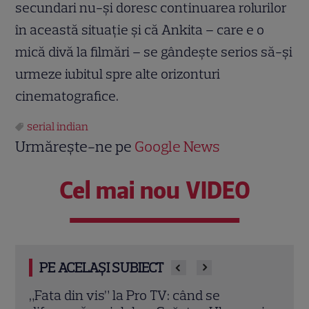
secundari nu-şi doresc continuarea rolurilor
în această situaţie şi că Ankita – care e o
mică divă la filmări – se gândeşte serios să-şi
urmeze iubitul spre alte orizonturi
cinematografice.
serial indian
Urmărește-ne pe
Google News
Cel mai nou VIDEO
PE ACELAȘI SUBIECT
„Velvet - Imperiul modei” vine la Happy
Ioan