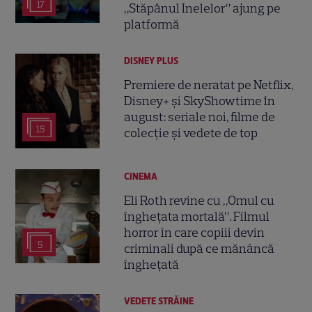
17
„Stăpânul Inelelor” ajung pe
platformă
DISNEY PLUS
Premiere de neratat pe Netflix,
Disney+ și SkyShowtime în
august: seriale noi, filme de
15
colecție și vedete de top
CINEMA
Eli Roth revine cu „Omul cu
înghețata mortală”. Filmul
horror în care copiii devin
5
criminali după ce mănâncă
înghețată
VEDETE STRĂINE