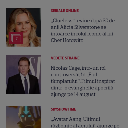
SERIALE ONLINE
„Clueless” revine după 30 de
ani! Alicia Silverstone se
întoarce în rolul iconic al lui
7
Cher Horowitz
VEDETE STRĂINE
Nicolas Cage, într-un rol
controversat în „Fiul
tâmplarului”. Filmul inspirat
dintr-o evanghelie apocrifă
ajunge pe 14 august
SKYSHOWTIME
„Avatar Aang: Ultimul
războinic al aerului” ajunge pe