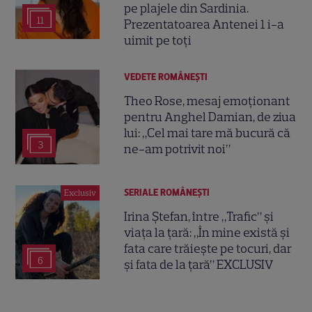
pe plajele din Sardinia.
11
Prezentatoarea Antenei 1 i-a
uimit pe toți
VEDETE ROMÂNEŞTI
Theo Rose, mesaj emoționant
pentru Anghel Damian, de ziua
lui: „Cel mai tare mă bucură că
3
ne-am potrivit noi”
SERIALE ROMÂNEŞTI
Exclusiv
Irina Ștefan, între „Trafic” și
viața la țară: „În mine există și
fata care trăiește pe tocuri, dar
6
și fata de la țară” EXCLUSIV