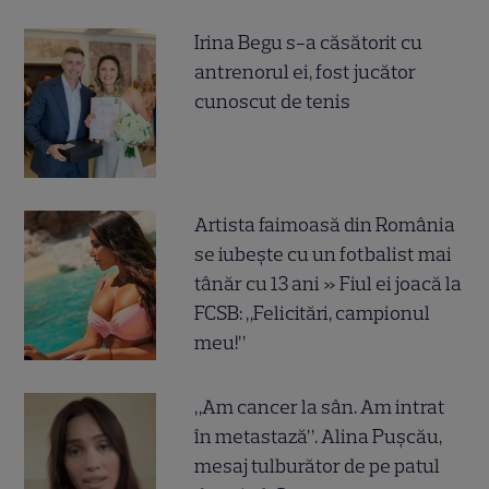
Irina Begu s-a căsătorit cu
antrenorul ei, fost jucător
cunoscut de tenis
Artista faimoasă din România
se iubește cu un fotbalist mai
tânăr cu 13 ani » Fiul ei joacă la
FCSB: „Felicitări, campionul
meu!”
„Am cancer la sân. Am intrat
în metastază”. Alina Pușcău,
mesaj tulburător de pe patul