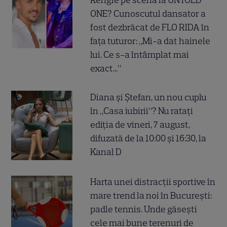
Rengle pe scenă la UNTOLD
ONE? Cunoscutul dansator a
fost dezbrăcat de FLO RIDA în
fața tuturor: „Mi-a dat hainele
lui. Ce s-a întâmplat mai
exact...”
Diana și Ștefan, un nou cuplu
în „Casa iubirii”? Nu ratați
ediția de vineri, 7 august,
difuzată de la 10:00 și 16:30, la
Kanal D
Harta unei distracții sportive în
mare trend la noi în București:
padle tennis. Unde găsești
cele mai bune terenuri de