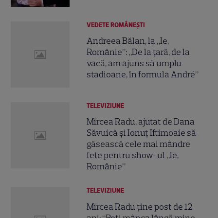
VEDETE ROMÂNEŞTI
Andreea Bălan, la „Ie,
Românie”: „De la țară, de la
vacă, am ajuns să umplu
stadioane, în formula André”
TELEVIZIUNE
Mircea Radu, ajutat de Dana
Săvuică și Ionuț Iftimoaie să
găsească cele mai mândre
fete pentru show-ul „Ie,
Românie”
TELEVIZIUNE
Mircea Radu ține post de 12
ani: “Poți mânca lângă mine