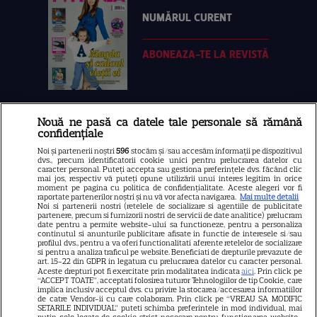
NUMĂRUL CURENT
ABONEAZA-TE LA REVISTĂ
Nouă ne pasă ca datele tale personale să rămână
Libertatea
confidențiale
Libertatea pentru femei
Noi și partenerii noștri
596
stocăm și/sau accesăm informații pe dispozitivul
dvs., precum identificatorii cookie unici pentru prelucrarea datelor cu
GSP
caracter personal. Puteți accepta sau gestiona preferințele dvs. făcând clic
mai jos, respectiv vă puteți opune utilizării unui interes legitim în orice
Știri mondene
moment pe pagina cu politica de confidențialitate. Aceste alegeri vor fi
raportate partenerilor noștri și nu vă vor afecta navigarea.
Mai multe detalii
Noi si partenerii nostri (retelele de socializare si agentiile de publicitate
Avantaje
partenere, precum si furnizorii nostri de servicii de date analitice) prelucram
date pentru a permite website-ului sa functioneze, pentru a personaliza
Elle
continutul si anunturile publicitare afisate in functie de interesele si/sau
profilul dvs., pentru a va oferi functionalitati aferente retelelor de socializare
Unica
si pentru a analiza traficul pe website. Beneficiati de drepturile prevazute de
art. 15-22 din GDPR in legatura cu prelucrarea datelor cu caracter personal.
Retete practice
Aceste drepturi pot fi exercitate prin modalitatea indicata
aici
. Prin click pe
“ACCEPT TOATE”, acceptati folosirea tuturor Tehnologiilor de tip Cookie, care
implica inclusiv acceptul dvs. cu privire la stocarea/accesarea informatiilor
de catre Vendor-ii cu care colaboram. Prin click pe “VREAU SA MODIFIC
SETARILE INDIVIDUAL” puteti schimba preferintele in mod individual, mai
URMĂREȘTE-NE PE
putin cele legate de cookie strict necesare pentru functionarea website-