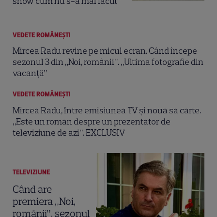
show cum nu s-a mai făcut”
VEDETE ROMÂNEŞTI
Mircea Radu revine pe micul ecran. Când începe
sezonul 3 din „Noi, românii”. „Ultima fotografie din
vacanță”
VEDETE ROMÂNEŞTI
Mircea Radu, între emisiunea TV și noua sa carte.
„Este un roman despre un prezentator de
televiziune de azi”. EXCLUSIV
TELEVIZIUNE
Când are
premiera „Noi,
românii”, sezonul