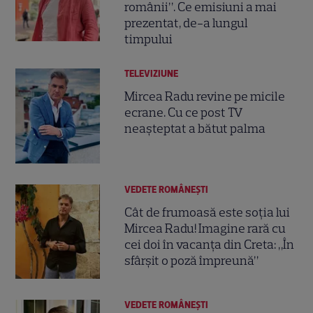
românii”. Ce emisiuni a mai
prezentat, de-a lungul
timpului
TELEVIZIUNE
Mircea Radu revine pe micile
ecrane. Cu ce post TV
neașteptat a bătut palma
VEDETE ROMÂNEŞTI
Cât de frumoasă este soția lui
Mircea Radu! Imagine rară cu
cei doi în vacanța din Creta: „În
sfârșit o poză împreună”
VEDETE ROMÂNEŞTI