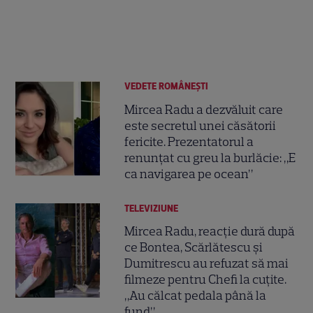
VEDETE ROMÂNEŞTI
Mircea Radu a dezvăluit care
este secretul unei căsătorii
fericite. Prezentatorul a
renunțat cu greu la burlăcie: „E
ca navigarea pe ocean”
TELEVIZIUNE
Mircea Radu, reacție dură după
ce Bontea, Scărlătescu și
Dumitrescu au refuzat să mai
filmeze pentru Chefi la cuțite.
„Au călcat pedala până la
fund”