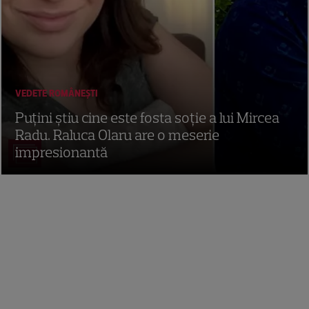
VEDETE ROMÂNEŞTI
Puțini știu cine este fosta soție a lui Mircea
Radu. Raluca Olaru are o meserie
impresionantă
16