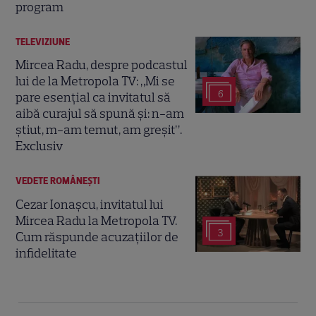
program
TELEVIZIUNE
Mircea Radu, despre podcastul
lui de la Metropola TV: „Mi se
6
pare esențial ca invitatul să
aibă curajul să spună și: n-am
știut, m-am temut, am greșit”.
Exclusiv
VEDETE ROMÂNEŞTI
Cezar Ionașcu, invitatul lui
Mircea Radu la Metropola TV.
3
Cum răspunde acuzațiilor de
infidelitate