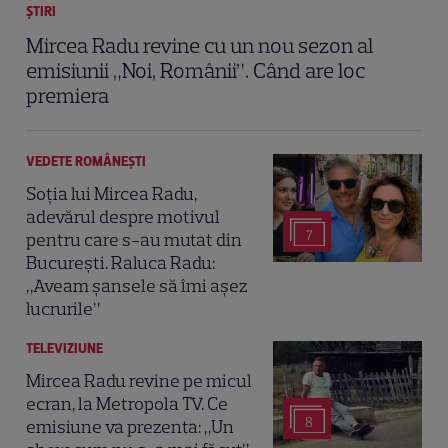
ȘTIRI
Mircea Radu revine cu un nou sezon al
emisiunii „Noi, Românii”. Când are loc
premiera
VEDETE ROMÂNEŞTI
Soția lui Mircea Radu,
adevărul despre motivul
7
pentru care s-au mutat din
București. Raluca Radu:
„Aveam șansele să îmi așez
lucrurile”
TELEVIZIUNE
Mircea Radu revine pe micul
ecran, la Metropola TV. Ce
8
emisiune va prezenta: „Un