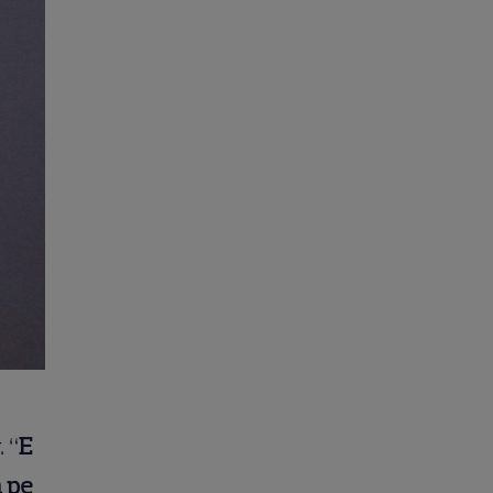
 “
E
a pe