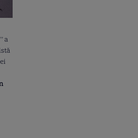
” a
istă
ei
n