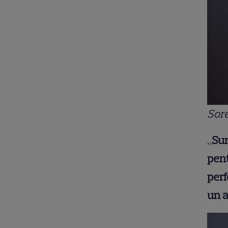
Sor
„
Sun
pen
per
un a