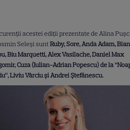
urenții acestei ediții prezentate de Alina Puș
osmin Seleși sunt
Ruby, Sore, Anda Adam, Bia
u, Biu Marquetti, Alex Vasilache, Daniel Max
omir, Cuza (Iulian-Adrian Popescu) de la “Noa
iu”, Liviu Vârciu și Andrei Ștefănescu.