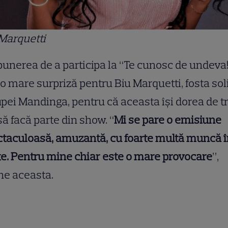
Marquetti
unerea de a participa la “Te cunosc de undeva!
 o mare surpriză pentru Biu Marquetti, fosta sol
upei Mandinga, pentru că aceasta își dorea de tr
să facă parte din show. “
Mi se pare o emisiune
taculoasă, amuzantă, cu foarte multă muncă î
e. Pentru mine chiar este o mare provocare
”,
ne aceasta.