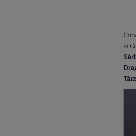
Conc
și C
Sârb
Drag
Târz