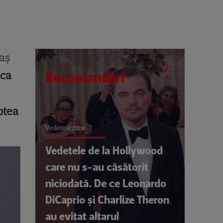
caș
nca
Recomandări
ptea
Vedete străine
Vedetele de la Hollywood
care nu s-au căsătorit
niciodată. De ce Leonardo
DiCaprio și Charlize Theron
au evitat altarul