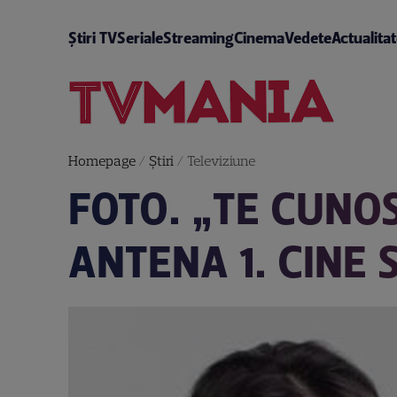
Știri TV
Seriale
Streaming
Cinema
Vedete
Actualita
Homepage
/
Știri
/
Televiziune
FOTO. „TE CUNO
ANTENA 1. CINE 