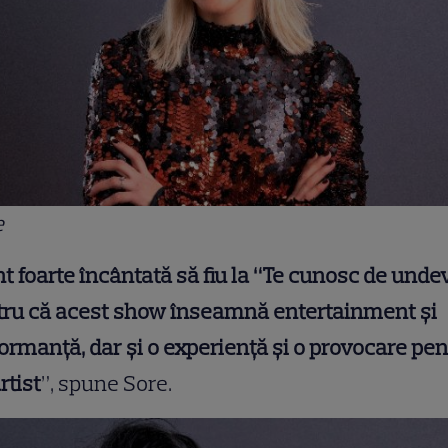
e
t foarte încântată să fiu la
“Te cunosc de undev
tru că acest show înseamnă entertainment
ș
i
forman
ț
ă
, dar
și
o experien
ț
ă
ș
i o provocare pen
rtist
”, spune Sore.