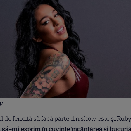
y
el de fericită să facă parte din show este și Ruby.
 să-mi exprim în cuvinte încântarea
ș
i bucuri