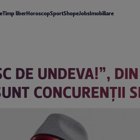
te
Timp liber
Horoscop
Sport
Shop
eJobs
Imobiliare
SC DE UNDEVA!”, DIN
SUNT CONCURENȚII S