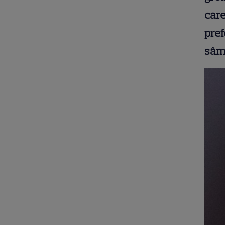
care
pre
sâm