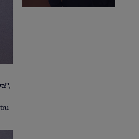
a!”
,
tru