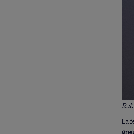
Rub
La f
greu