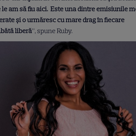
 le am să fiu aici. Este una dintre emisiunile m
ferate
ș
i o urmăresc cu mare drag în fiecare
bătă liberă
”, spune Ruby.