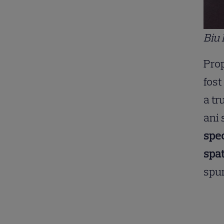
Biu 
Prop
fost
a tr
ani 
spec
spat
spu