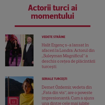
Actorii turci ai
momentului
VEDETE STRĂINE
Halit Ergenç s-a lansat în
afaceri la Londra: Actorul din
„Suleyman Magnificul” a
deschis o rețea de plăcintării
turcești
SERIALE TURCEŞTI
Demet Özdemir, vedeta din
„Fata din vis”, are o poveste
impresionantă. Cum a ajuns
12
una dintre cele mai iubite