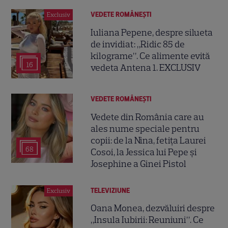
VEDETE ROMÂNEŞTI
Exclusiv
Iuliana Pepene, despre silueta
de invidiat: „Ridic 85 de
kilograme”. Ce alimente evită
16
vedeta Antena 1. EXCLUSIV
VEDETE ROMÂNEŞTI
Vedete din România care au
ales nume speciale pentru
copii: de la Nina, fetița Laurei
68
Cosoi, la Jessica lui Pepe și
Josephine a Ginei Pistol
TELEVIZIUNE
Exclusiv
Oana Monea, dezvăluiri despre
„Insula Iubirii: Reuniuni”. Ce