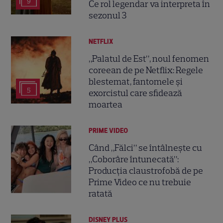
9
Ce rol legendar va interpreta în
sezonul 3
NETFLIX
„Palatul de Est”, noul fenomen
coreean de pe Netflix: Regele
blestemat, fantomele și
5
exorcistul care sfidează
moartea
PRIME VIDEO
Când „Fălci” se întâlnește cu
„Coborâre întunecată”:
Producția claustrofobă de pe
Prime Video ce nu trebuie
ratată
DISNEY PLUS