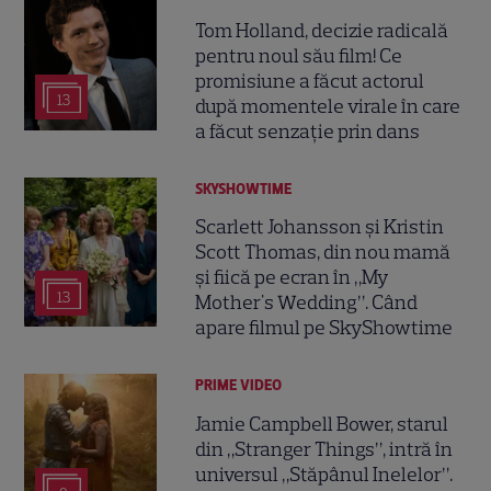
Tom Holland, decizie radicală
pentru noul său film! Ce
promisiune a făcut actorul
13
după momentele virale în care
a făcut senzație prin dans
SKYSHOWTIME
Scarlett Johansson și Kristin
Scott Thomas, din nou mamă
și fiică pe ecran în „My
13
Mother's Wedding”. Când
apare filmul pe SkyShowtime
PRIME VIDEO
Jamie Campbell Bower, starul
din „Stranger Things”, intră în
universul „Stăpânul Inelelor”.