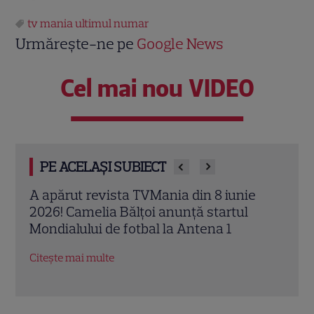
tv mania ultimul numar
Urmărește-ne pe
Google News
Cel mai nou VIDEO
PE ACELAȘI SUBIECT
e
Revista TVmania din 1 iunie 2026. Chef
Revi
Richard pe copertă și recomandările
Pope
săptămânii 5-11 iunie
„Traf
Citește mai multe
Citeș