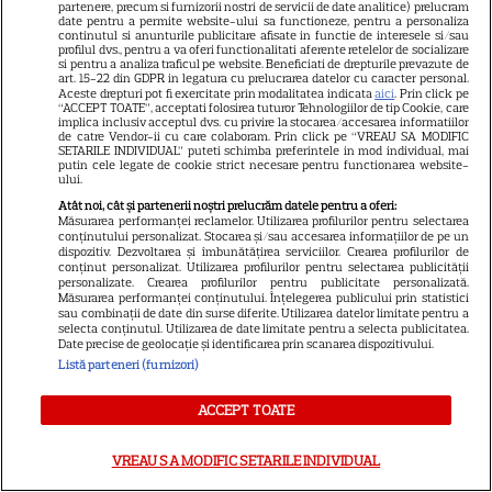
partenere, precum si furnizorii nostri de servicii de date analitice) prelucram
date pentru a permite website-ului sa functioneze, pentru a personaliza
VEDETE ROMÂNEŞTI
continutul si anunturile publicitare afisate in functie de interesele si/sau
profilul dvs., pentru a va oferi functionalitati aferente retelelor de socializare
Cezar Ouatu a devenit tată
si pentru a analiza traficul pe website. Beneficiati de drepturile prevazute de
art. 15-22 din GDPR in legatura cu prelucrarea datelor cu caracter personal.
pentru prima dată la 46 de ani.
Aceste drepturi pot fi exercitate prin modalitatea indicata
aici
. Prin click pe
“ACCEPT TOATE”, acceptati folosirea tuturor Tehnologiilor de tip Cookie, care
Ce nume deosebit a ales
implica inclusiv acceptul dvs. cu privire la stocarea/accesarea informatiilor
4
de catre Vendor-ii cu care colaboram. Prin click pe “VREAU SA MODIFIC
pentru fetița lui
SETARILE INDIVIDUAL” puteti schimba preferintele in mod individual, mai
putin cele legate de cookie strict necesare pentru functionarea website-
ului.
Atât noi, cât și partenerii noștri prelucrăm datele pentru a oferi:
TELEVIZIUNE
Măsurarea performanței reclamelor. Utilizarea profilurilor pentru selectarea
conținutului personalizat. Stocarea și/sau accesarea informațiilor de pe un
Grila TV de toamnă 2026: toate
dispozitiv. Dezvoltarea și îmbunătățirea serviciilor. Crearea profilurilor de
conținut personalizat. Utilizarea profilurilor pentru selectarea publicității
premierele confirmate la Pro
personalizate. Crearea profilurilor pentru publicitate personalizată.
TV și Antena 1. Ce show-uri și
Măsurarea performanței conținutului. Înțelegerea publicului prin statistici
sau combinații de date din surse diferite. Utilizarea datelor limitate pentru a
9
seriale revin din septembrie
selecta conținutul. Utilizarea de date limitate pentru a selecta publicitatea.
Date precise de geolocație și identificarea prin scanarea dispozitivului.
Listă parteneri (furnizori)
ACCEPT TOATE
VREAU SA MODIFIC SETARILE INDIVIDUAL