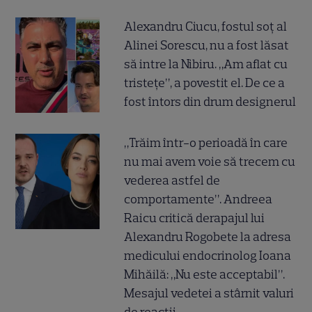
Alexandru Ciucu, fostul soț al
Alinei Sorescu, nu a fost lăsat
să intre la Nibiru. „Am aflat cu
tristețe”, a povestit el. De ce a
fost întors din drum designerul
„Trăim într-o perioadă în care
nu mai avem voie să trecem cu
vederea astfel de
comportamente”. Andreea
Raicu critică derapajul lui
Alexandru Rogobete la adresa
medicului endocrinolog Ioana
Mihăilă: „Nu este acceptabil”.
Mesajul vedetei a stârnit valuri