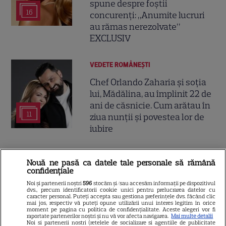
spune despre foștii
16
concurenți: „Anumite lucruri
au rămas nerezolvate”
EXCLUSIV
VEDETE ROMÂNEŞTI
Chef Orlando Zaharia și soția
lui, Mădălina, au împlinit 22 de
ani de căsnicie. Cum arătau în
11
ziua nunții și povestea lor de
iubire
VEDETE ROMÂNEŞTI
Nouă ne pasă ca datele tale personale să rămână
confidențiale
Cine este Cosmin Curticăpean,
soțul Laurei Cosoi. Afaceri,
Noi și partenerii noștri
596
stocăm și/sau accesăm informații pe dispozitivul
dvs., precum identificatorii cookie unici pentru prelucrarea datelor cu
vârstă și povestea de iubire
caracter personal. Puteți accepta sau gestiona preferințele dvs. făcând clic
mai jos, respectiv vă puteți opune utilizării unui interes legitim în orice
29
care durează de peste 10 ani
moment pe pagina cu politica de confidențialitate. Aceste alegeri vor fi
raportate partenerilor noștri și nu vă vor afecta navigarea.
Mai multe detalii
Noi si partenerii nostri (retelele de socializare si agentiile de publicitate