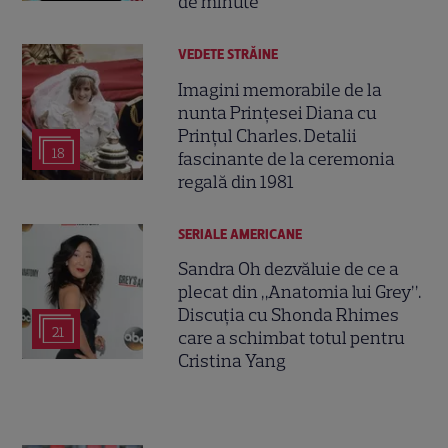
de minute
VEDETE STRĂINE
Imagini memorabile de la
nunta Prințesei Diana cu
Prințul Charles. Detalii
18
fascinante de la ceremonia
regală din 1981
SERIALE AMERICANE
Sandra Oh dezvăluie de ce a
plecat din „Anatomia lui Grey”.
Discuția cu Shonda Rhimes
21
care a schimbat totul pentru
Cristina Yang