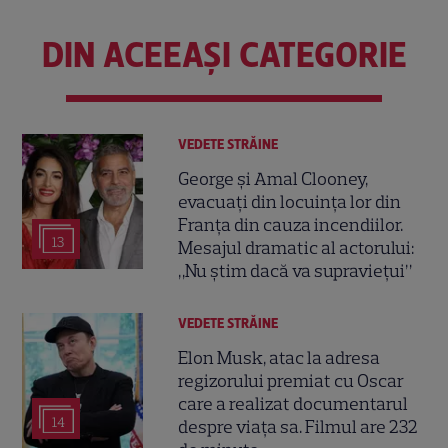
DIN ACEEAȘI CATEGORIE
VEDETE STRĂINE
George și Amal Clooney,
evacuați din locuința lor din
Franța din cauza incendiilor.
13
Mesajul dramatic al actorului:
„Nu știm dacă va supraviețui”
VEDETE STRĂINE
Elon Musk, atac la adresa
regizorului premiat cu Oscar
care a realizat documentarul
14
despre viața sa. Filmul are 232