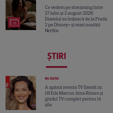
Ce vedem pe streaming între
27 iulie și 2 august 2026:
Diavolul se îmbracă de la Prada
18
2 pe Disney+ și mari noutăți
Netflix
ŞTIRI
NU RATA!
A apărut revista TV Satelit nr.
16! Eda Marcus, Irina Rimes și
ghidul TV complet pentru 14
zile