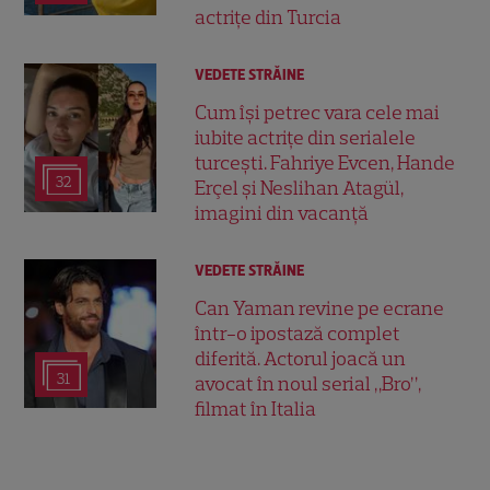
actrițe din Turcia
VEDETE STRĂINE
Cum își petrec vara cele mai
iubite actrițe din serialele
turcești. Fahriye Evcen, Hande
32
Erçel și Neslihan Atagül,
imagini din vacanță
VEDETE STRĂINE
Can Yaman revine pe ecrane
într-o ipostază complet
diferită. Actorul joacă un
31
avocat în noul serial „Bro”,
filmat în Italia