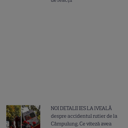
de reacții
NOI DETALII IES LA IVEALĂ
despre accidentul rutier de la
Câmpulung. Ce viteză avea