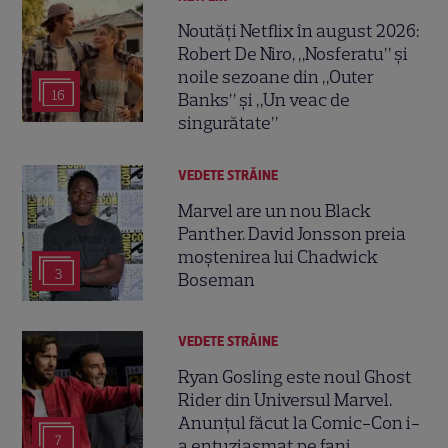
Noutăți Netflix în august 2026:
Robert De Niro, „Nosferatu” și
noile sezoane din „Outer
16
Banks” și „Un veac de
singurătate”
VEDETE STRĂINE
Marvel are un nou Black
Panther. David Jonsson preia
moștenirea lui Chadwick
3
Boseman
VEDETE STRĂINE
Ryan Gosling este noul Ghost
Rider din Universul Marvel.
Anunțul făcut la Comic-Con i-
7
a entuziasmat pe fani