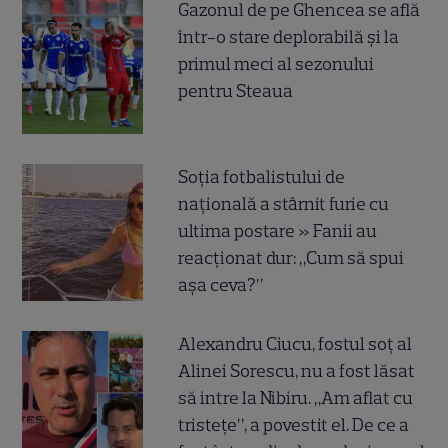
Gazonul de pe Ghencea se află
într-o stare deplorabilă și la
primul meci al sezonului
pentru Steaua
Soția fotbalistului de
națională a stârnit furie cu
ultima postare » Fanii au
reacționat dur: „Cum să spui
așa ceva?”
Alexandru Ciucu, fostul soț al
Alinei Sorescu, nu a fost lăsat
să intre la Nibiru. „Am aflat cu
tristețe”, a povestit el. De ce a