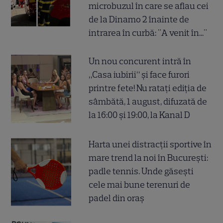
microbuzul în care se aflau cei
de la Dinamo 2 înainte de
intrarea în curbă: "A venit în..."
Un nou concurent intră în
„Casa iubirii” și face furori
printre fete! Nu ratați ediția de
sâmbătă, 1 august, difuzată de
la 16:00 și 19:00, la Kanal D
Harta unei distracții sportive în
mare trend la noi în București:
padle tennis. Unde găsești
cele mai bune terenuri de
padel din oraș