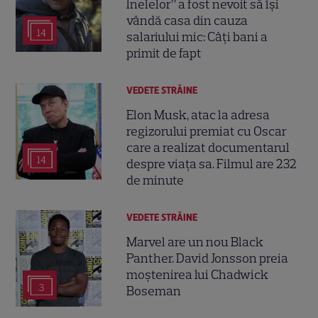
Inelelor” a fost nevoit să își
vândă casa din cauza
14
salariului mic: Câți bani a
primit de fapt
VEDETE STRĂINE
Elon Musk, atac la adresa
regizorului premiat cu Oscar
care a realizat documentarul
14
despre viața sa. Filmul are 232
de minute
VEDETE STRĂINE
Marvel are un nou Black
Panther. David Jonsson preia
moștenirea lui Chadwick
3
Boseman