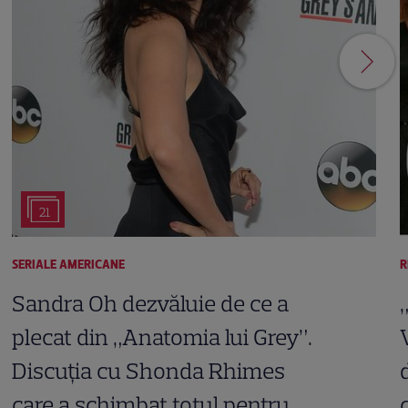
21
SERIALE AMERICANE
R
Sandra Oh dezvăluie de ce a
plecat din „Anatomia lui Grey”.
Discuția cu Shonda Rhimes
care a schimbat totul pentru