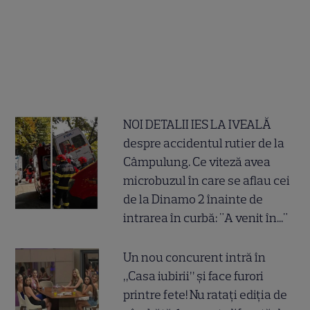
NOI DETALII IES LA IVEALĂ
despre accidentul rutier de la
Câmpulung. Ce viteză avea
microbuzul în care se aflau cei
de la Dinamo 2 înainte de
intrarea în curbă: "A venit în..."
Un nou concurent intră în
„Casa iubirii” și face furori
printre fete! Nu ratați ediția de