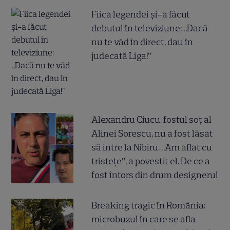
Fiica legendei și-a făcut
debutul în televiziune: „Dacă
nu te văd în direct, dau în
judecată Liga!”
Alexandru Ciucu, fostul soț al
Alinei Sorescu, nu a fost lăsat
să intre la Nibiru. „Am aflat cu
tristețe”, a povestit el. De ce a
fost întors din drum designerul
Breaking tragic în România:
microbuzul în care se afla