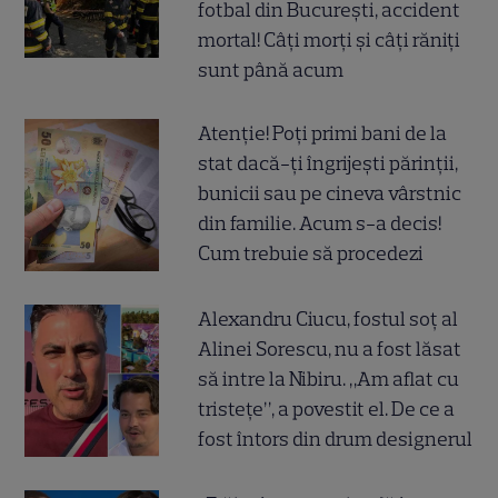
fotbal din București, accident
mortal! Câți morți și câți răniți
sunt până acum
Atenție! Poți primi bani de la
stat dacă-ți îngrijești părinții,
bunicii sau pe cineva vârstnic
din familie. Acum s-a decis!
Cum trebuie să procedezi
Alexandru Ciucu, fostul soț al
Alinei Sorescu, nu a fost lăsat
să intre la Nibiru. „Am aflat cu
tristețe”, a povestit el. De ce a
fost întors din drum designerul