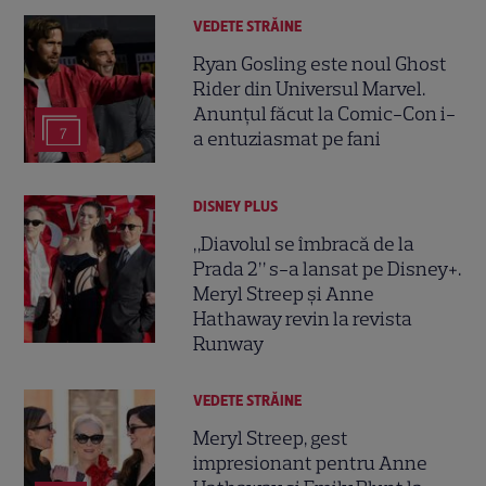
VEDETE STRĂINE
Ryan Gosling este noul Ghost
Rider din Universul Marvel.
Anunțul făcut la Comic-Con i-
7
a entuziasmat pe fani
DISNEY PLUS
„Diavolul se îmbracă de la
Prada 2” s-a lansat pe Disney+.
Meryl Streep și Anne
Hathaway revin la revista
Runway
VEDETE STRĂINE
Meryl Streep, gest
impresionant pentru Anne