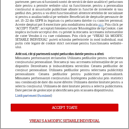
partenere, precum si furnizorii nostri de servicii de date analitice) prelucram
spectaculos pe Disney+ în
date pentru a permite website-ului sa functioneze, pentru a personaliza
3
thrillerul psihologic „Furie și
continutul si anunturile publicitare afisate in functie de interesele si/sau
profilul dvs., pentru a va oferi functionalitati aferente retelelor de socializare
seducție”
si pentru a analiza traficul pe website. Beneficiati de drepturile prevazute de
art. 15-22 din GDPR in legatura cu prelucrarea datelor cu caracter personal.
Aceste drepturi pot fi exercitate prin modalitatea indicata
aici
. Prin click pe
“ACCEPT TOATE”, acceptati folosirea tuturor Tehnologiilor de tip Cookie, care
implica inclusiv acceptul dvs. cu privire la stocarea/accesarea informatiilor
de catre Vendor-ii cu care colaboram. Prin click pe “VREAU SA MODIFIC
SETARILE INDIVIDUAL” puteti schimba preferintele in mod individual, mai
ŞTIRI
putin cele legate de cookie strict necesare pentru functionarea website-
ului.
Atât noi, cât și partenerii noștri prelucrăm datele pentru a oferi:
Măsurarea performanței reclamelor. Utilizarea profilurilor pentru selectarea
conținutului personalizat. Stocarea și/sau accesarea informațiilor de pe un
dispozitiv. Dezvoltarea și îmbunătățirea serviciilor. Crearea profilurilor de
conținut personalizat. Utilizarea profilurilor pentru selectarea publicității
VEDETE ROMÂNEŞTI
personalizate. Crearea profilurilor pentru publicitate personalizată.
Măsurarea performanței conținutului. Înțelegerea publicului prin statistici
Vedete din România care au
sau combinații de date din surse diferite. Utilizarea datelor limitate pentru a
selecta conținutul. Utilizarea de date limitate pentru a selecta publicitatea.
ales nume speciale pentru
Date precise de geolocație și identificarea prin scanarea dispozitivului.
copii: de la Nina, fetița Laurei
Listă parteneri (furnizori)
68
Cosoi, la Jessica lui Pepe și
Josephine a Ginei Pistol
ACCEPT TOATE
VREAU SA MODIFIC SETARILE INDIVIDUAL
TELEVIZIUNE
Exclusiv