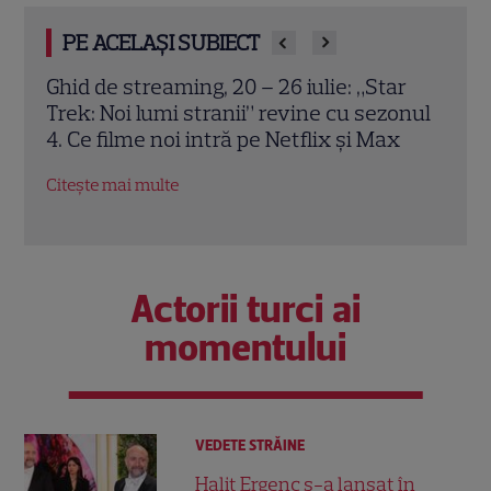
PE ACELAȘI SUBIECT
r
Doamna și dog german-ul: Naomi Watts
„Dut
onul
și Bill Murray, protagoniștii unei drame
a con
x
emoționante pe SkyShowtime
insp
Citește mai multe
Citeș
Actorii turci ai
momentului
VEDETE STRĂINE
Halit Ergenç s-a lansat în