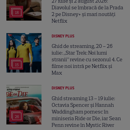
27 iulie și 2 august 2026:
Diavolul se îmbracă de la Prada
18
2 pe Disney+ și mari noutăți
Netflix
DISNEY PLUS
Ghid de streaming, 20 – 26
iulie: „Star Trek: Noi lumi
stranii” revine cu sezonul 4. Ce
15
filme noi intră pe Netflix și
Max
DISNEY PLUS
Ghid streaming 13 – 19 iulie:
Octavia Spencer și Hannah
Waddingham pornesc în
26
miniseria Ride or Die, iar Sean
Penn revine în Mystic River