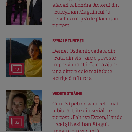
afaceri la Londra: Actorul din
„Suleyman Magnificul” a
deschis o rețea de plăcintării
turcești
SERIALE TURCEŞTI
Demet Özdemir, vedeta din
„Fata din vis”, are o poveste
impresionantă. Cum a ajuns
12
una dintre cele mai iubite
actrițe din Turcia
VEDETE STRĂINE
Cum își petrec vara cele mai
iubite actrițe din serialele
turcești. Fahriye Evcen, Hande
32
Erçel și Neslihan Atagül,
imagini din vacanță