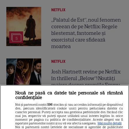
NETFLIX
„Palatul de Est”, noul fenomen
coreean de pe Netflix: Regele
blestemat, fantomele și
5
exorcistul care sfidează
moartea
NETFLIX
Josh Hartnett revine pe Netflix
în thrillerul „Below”! Noutăți
majore despre premiile Emmy
și noul serial Dan Brown
Nouă ne pasă ca datele tale personale să rămână
confidențiale
Noi și partenerii noștri
596
stocăm și/sau accesăm informații pe dispozitivul
dvs., precum identificatorii cookie unici pentru prelucrarea datelor cu
DISNEY PLUS
caracter personal. Puteți accepta sau gestiona preferințele dvs. făcând clic
mai jos, respectiv vă puteți opune utilizării unui interes legitim în orice
Care-i buna și care-i reaua?
moment pe pagina cu politica de confidențialitate. Aceste alegeri vor fi
raportate partenerilor noștri și nu vă vor afecta navigarea.
Mai multe detalii
Emmy Rossum revine
Noi si partenerii nostri (retelele de socializare si agentiile de publicitate