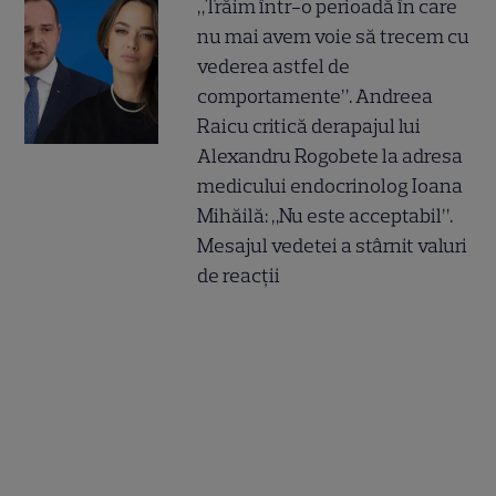
„Trăim într-o perioadă în care
nu mai avem voie să trecem cu
vederea astfel de
comportamente”. Andreea
Raicu critică derapajul lui
Alexandru Rogobete la adresa
medicului endocrinolog Ioana
Mihăilă: „Nu este acceptabil”.
Mesajul vedetei a stârnit valuri
de reacții