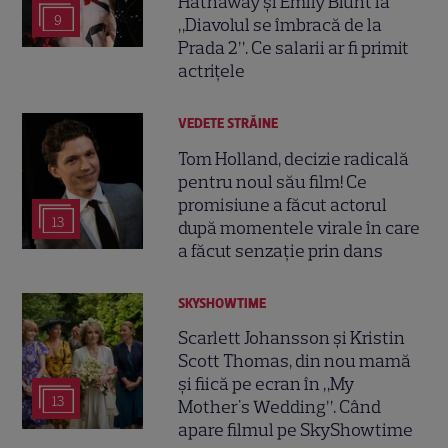
Hathaway și Emily Blunt la
9
„Diavolul se îmbracă de la
Prada 2”. Ce salarii ar fi primit
actrițele
VEDETE STRĂINE
Tom Holland, decizie radicală
pentru noul său film! Ce
promisiune a făcut actorul
13
după momentele virale în care
a făcut senzație prin dans
SKYSHOWTIME
Scarlett Johansson și Kristin
Scott Thomas, din nou mamă
și fiică pe ecran în „My
13
Mother's Wedding”. Când
apare filmul pe SkyShowtime