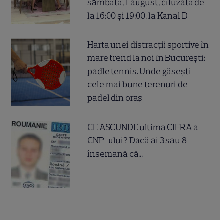
sâmbătă, 1 august, difuzată de
la 16:00 și 19:00, la Kanal D
Harta unei distracții sportive în
mare trend la noi în București:
padle tennis. Unde găsești
cele mai bune terenuri de
padel din oraș
CE ASCUNDE ultima CIFRA a
CNP-ului? Dacă ai 3 sau 8
însemană că...