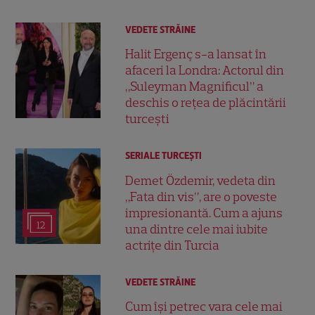
VEDETE STRĂINE
Halit Ergenç s-a lansat în
afaceri la Londra: Actorul din
„Suleyman Magnificul” a
deschis o rețea de plăcintării
turcești
SERIALE TURCEŞTI
Demet Özdemir, vedeta din
„Fata din vis”, are o poveste
impresionantă. Cum a ajuns
12
una dintre cele mai iubite
actrițe din Turcia
VEDETE STRĂINE
Cum își petrec vara cele mai