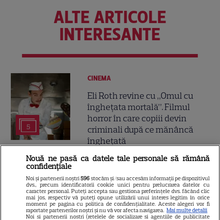
ALTE ARTICOLE
INTERESANTE
CINEMA
Eli Roth revine cu „Omul cu
înghețata mortală”. Filmul
horror în care copiii devin
5
criminali după ce mănâncă
înghețată
Nouă ne pasă ca datele tale personale să rămână
confidențiale
VEDETE STRĂINE
Noi și partenerii noștri
596
stocăm și/sau accesăm informații pe dispozitivul
„Povestea peștelui posac”,
dvs., precum identificatorii cookie unici pentru prelucrarea datelor cu
caracter personal. Puteți accepta sau gestiona preferințele dvs. făcând clic
aventura animată inspirată
mai jos, respectiv vă puteți opune utilizării unui interes legitim în orice
moment pe pagina cu politica de confidențialitate. Aceste alegeri vor fi
dintr-un bestseller The New
raportate partenerilor noștri și nu vă vor afecta navigarea.
Mai multe detalii
11
York Times, ajunge în
Noi si partenerii nostri (retelele de socializare si agentiile de publicitate