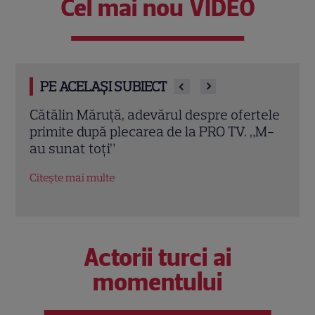
Cel mai nou VIDEO
PE ACELAȘI SUBIECT
re ofertele
Ce relație are, de fapt, Denise Rifai cu
RO TV. „M-
Dan Alexa. Răspunsul dat în emisiune
lui Cătălin Măruță: „Trebuie să fie peste
tine!”
Citește mai multe
Actorii turci ai
momentului