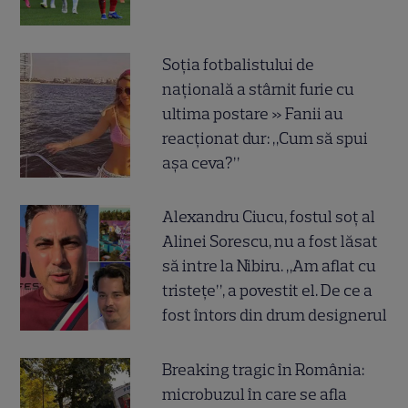
Soția fotbalistului de
națională a stârnit furie cu
ultima postare » Fanii au
reacționat dur: „Cum să spui
așa ceva?”
Alexandru Ciucu, fostul soț al
Alinei Sorescu, nu a fost lăsat
să intre la Nibiru. „Am aflat cu
tristețe”, a povestit el. De ce a
fost întors din drum designerul
Breaking tragic în România:
microbuzul în care se afla