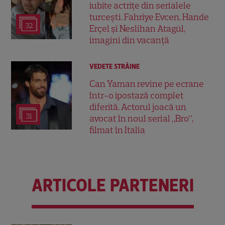
iubite actrițe din serialele
turcești. Fahriye Evcen, Hande
32
Erçel și Neslihan Atagül,
imagini din vacanță
VEDETE STRĂINE
Can Yaman revine pe ecrane
într-o ipostază complet
diferită. Actorul joacă un
31
avocat în noul serial „Bro”,
filmat în Italia
ARTICOLE PARTENERI