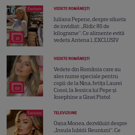
VEDETE ROMÂNEŞTI
Exclusiv
Iuliana Pepene, despre silueta
de invidiat: „Ridic 85 de
kilograme”. Ce alimente evită
16
vedeta Antena 1. EXCLUSIV
VEDETE ROMÂNEŞTI
Vedete din România care au
ales nume speciale pentru
copii: de la Nina, fetița Laurei
68
Cosoi, la Jessica lui Pepe și
Josephine a Ginei Pistol
TELEVIZIUNE
Exclusiv
Oana Monea, dezvăluiri despre
„Insula Iubirii: Reuniuni”. Ce