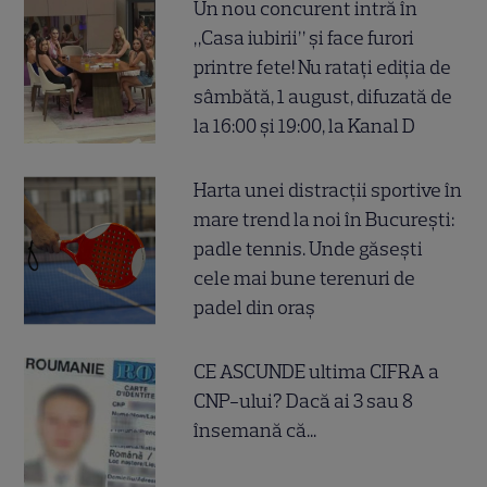
Un nou concurent intră în
„Casa iubirii” și face furori
printre fete! Nu ratați ediția de
sâmbătă, 1 august, difuzată de
la 16:00 și 19:00, la Kanal D
Harta unei distracții sportive în
mare trend la noi în București:
padle tennis. Unde găsești
cele mai bune terenuri de
padel din oraș
CE ASCUNDE ultima CIFRA a
CNP-ului? Dacă ai 3 sau 8
însemană că...