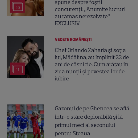
spune despre foștii
16
concurenți: „Anumite lucruri
au rămas nerezolvate”
EXCLUSIV
VEDETE ROMÂNEŞTI
Chef Orlando Zaharia și soția
lui, Mădălina, au împlinit 22 de
ani de căsnicie. Cum arătau în
11
ziua nunții și povestea lor de
iubire
Gazonul de pe Ghencea se află
într-o stare deplorabilă și la
primul meci al sezonului
pentru Steaua