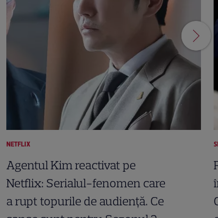
NETFLIX
S
Agentul Kim reactivat pe
Netflix: Serialul-fenomen care
a rupt topurile de audiență. Ce