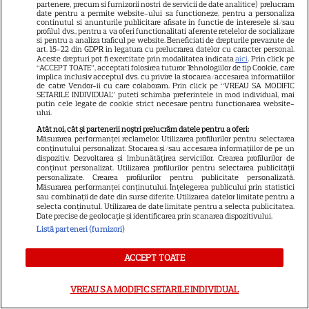
partenere, precum si furnizorii nostri de servicii de date analitice) prelucram
cinematografe pe 7 august
date pentru a permite website-ului sa functioneze, pentru a personaliza
continutul si anunturile publicitare afisate in functie de interesele si/sau
profilul dvs., pentru a va oferi functionalitati aferente retelelor de socializare
si pentru a analiza traficul pe website. Beneficiati de drepturile prevazute de
NETFLIX
art. 15-22 din GDPR in legatura cu prelucrarea datelor cu caracter personal.
Aceste drepturi pot fi exercitate prin modalitatea indicata
aici
. Prin click pe
“ACCEPT TOATE”, acceptati folosirea tuturor Tehnologiilor de tip Cookie, care
Noutăți Netflix în august 2026:
implica inclusiv acceptul dvs. cu privire la stocarea/accesarea informatiilor
de catre Vendor-ii cu care colaboram. Prin click pe “VREAU SA MODIFIC
Robert De Niro, „Nosferatu” și
SETARILE INDIVIDUAL” puteti schimba preferintele in mod individual, mai
noile sezoane din „Outer
putin cele legate de cookie strict necesare pentru functionarea website-
ului.
16
Banks” și „Un veac de
Atât noi, cât și partenerii noștri prelucrăm datele pentru a oferi:
singurătate”
Măsurarea performanței reclamelor. Utilizarea profilurilor pentru selectarea
conținutului personalizat. Stocarea și/sau accesarea informațiilor de pe un
dispozitiv. Dezvoltarea și îmbunătățirea serviciilor. Crearea profilurilor de
conținut personalizat. Utilizarea profilurilor pentru selectarea publicității
VEDETE STRĂINE
personalizate. Crearea profilurilor pentru publicitate personalizată.
Măsurarea performanței conținutului. Înțelegerea publicului prin statistici
Sean Astin din „Stăpânul
sau combinații de date din surse diferite. Utilizarea datelor limitate pentru a
selecta conținutul. Utilizarea de date limitate pentru a selecta publicitatea.
Inelelor” a fost nevoit să își
Date precise de geolocație și identificarea prin scanarea dispozitivului.
vândă casa din cauza
Listă parteneri (furnizori)
14
salariului mic: Câți bani a
primit de fapt
ACCEPT TOATE
VREAU SA MODIFIC SETARILE INDIVIDUAL
VEDETE STRĂINE