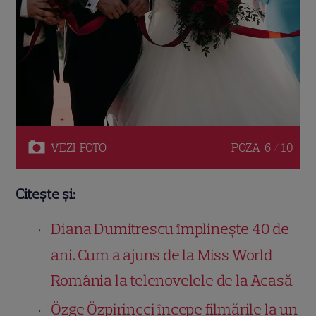
VEZI
FOTO
POZA
6 / 10
Citește și:
Diana Dumitrescu împlinește 40 de
ani. Cum a ajuns de la Miss World
România la telenovelele de la Acasă
Özge Özpirinçci începe filmările la un