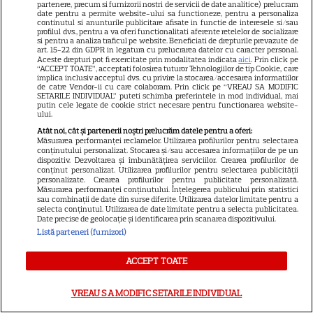
însemană că...
partenere, precum si furnizorii nostri de servicii de date analitice) prelucram
date pentru a permite website-ului sa functioneze, pentru a personaliza
continutul si anunturile publicitare afisate in functie de interesele si/sau
profilul dvs., pentru a va oferi functionalitati aferente retelelor de socializare
si pentru a analiza traficul pe website. Beneficiati de drepturile prevazute de
art. 15-22 din GDPR in legatura cu prelucrarea datelor cu caracter personal.
Aceste drepturi pot fi exercitate prin modalitatea indicata
aici
. Prin click pe
“ACCEPT TOATE”, acceptati folosirea tuturor Tehnologiilor de tip Cookie, care
implica inclusiv acceptul dvs. cu privire la stocarea/accesarea informatiilor
de catre Vendor-ii cu care colaboram. Prin click pe “VREAU SA MODIFIC
SETARILE INDIVIDUAL” puteti schimba preferintele in mod individual, mai
putin cele legate de cookie strict necesare pentru functionarea website-
ului.
Atât noi, cât și partenerii noștri prelucrăm datele pentru a oferi:
Măsurarea performanței reclamelor. Utilizarea profilurilor pentru selectarea
conținutului personalizat. Stocarea și/sau accesarea informațiilor de pe un
dispozitiv. Dezvoltarea și îmbunătățirea serviciilor. Crearea profilurilor de
conținut personalizat. Utilizarea profilurilor pentru selectarea publicității
personalizate. Crearea profilurilor pentru publicitate personalizată.
Măsurarea performanței conținutului. Înțelegerea publicului prin statistici
sau combinații de date din surse diferite. Utilizarea datelor limitate pentru a
selecta conținutul. Utilizarea de date limitate pentru a selecta publicitatea.
Date precise de geolocație și identificarea prin scanarea dispozitivului.
Listă parteneri (furnizori)
ACCEPT TOATE
VREAU SA MODIFIC SETARILE INDIVIDUAL
DIN ACEEAȘI CATEGORIE