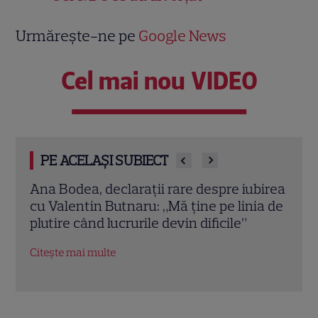
Urmărește-ne pe
Google News
Cel mai nou VIDEO
PE ACELAȘI SUBIECT
birea
Maria Buză, secretul unei siluete de
Alin
ia de
invidiat după 50 de ani: „Mie îmi place
„Asi
cum îmbătrânesc”
dure
Mesa
Citește mai multe
Citeș