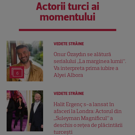
Actorii turci ai
momentului
VEDETE STRĂINE
Onur Özaydın se alătură
serialului „La marginea lumii”.
Va interpreta prima iubire a
6
Alyei Albora
VEDETE STRĂINE
Halit Ergenç s-a lansat în
afaceri la Londra: Actorul din
„Suleyman Magnificul” a
deschis o rețea de plăcintării
turcești