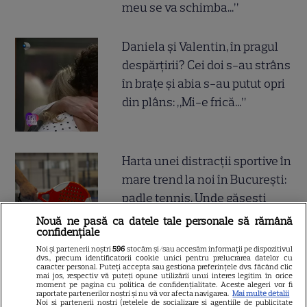
meu se va schimba...”
Daniela și Valentin, în pragul
despărțirii? Cei doi s-au strâns
în brațe și abia s-au putut opri
din plâns: „Mi-e frică...”
Harta unei distracții sportive în
mare trend la noi în București:
padle tennis. Unde găsești
cele mai bune terenuri de
Nouă ne pasă ca datele tale personale să rămână
confidențiale
padel din oraș
Noi și partenerii noștri
596
stocăm și/sau accesăm informații pe dispozitivul
dvs., precum identificatorii cookie unici pentru prelucrarea datelor cu
caracter personal. Puteți accepta sau gestiona preferințele dvs. făcând clic
CE ASCUNDE ultima CIFRA a
mai jos, respectiv vă puteți opune utilizării unui interes legitim în orice
moment pe pagina cu politica de confidențialitate. Aceste alegeri vor fi
CNP-ului? Dacă ai 3 sau 8
raportate partenerilor noștri și nu vă vor afecta navigarea.
Mai multe detalii
Noi si partenerii nostri (retelele de socializare si agentiile de publicitate