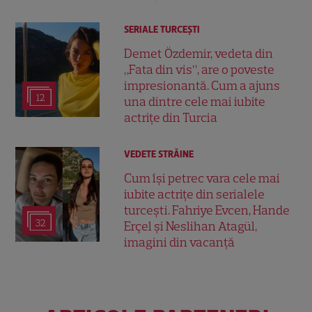
SERIALE TURCEŞTI
Demet Özdemir, vedeta din
„Fata din vis”, are o poveste
impresionantă. Cum a ajuns
12
una dintre cele mai iubite
actrițe din Turcia
VEDETE STRĂINE
Cum își petrec vara cele mai
iubite actrițe din serialele
turcești. Fahriye Evcen, Hande
32
Erçel și Neslihan Atagül,
imagini din vacanță