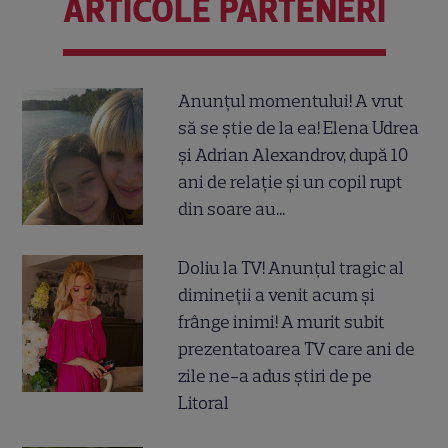
ARTICOLE PARTENERI
Anunțul momentului! A vrut
să se știe de la ea! Elena Udrea
și Adrian Alexandrov, după 10
ani de relație și un copil rupt
din soare au...
Doliu la TV! Anunțul tragic al
dimineții a venit acum și
frânge inimi! A murit subit
prezentatoarea TV care ani de
zile ne-a adus știri de pe
Litoral