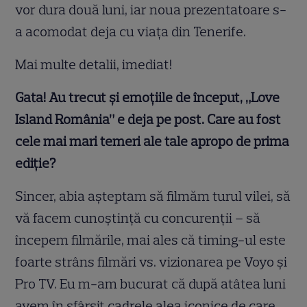
vor dura două luni, iar noua prezentatoare s-
a acomodat deja cu viața din Tenerife.
Mai multe detalii, imediat!
Gata! Au trecut și emoțiile de început, „Love
Island România” e deja pe post. Care au fost
cele mai mari temeri ale tale apropo de prima
ediție?
Sincer, abia așteptam să filmăm turul vilei, să
vă facem cunoștință cu concurenții – să
începem filmările, mai ales că timing-ul este
foarte strâns filmări vs. vizionarea pe Voyo și
Pro TV. Eu m-am bucurat că după atâtea luni
avem în sfârșit cadrele alea iconice de care