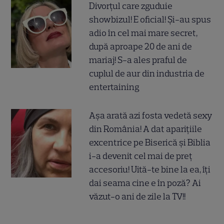
Divorțul care zguduie
showbizul! E oficial! Și-au spus
adio în cel mai mare secret,
după aproape 20 de ani de
mariaj! S-a ales praful de
cuplul de aur din industria de
entertaining
Așa arată azi fosta vedetă sexy
din România! A dat aparițiile
excentrice pe Biserică și Biblia
i-a devenit cel mai de preț
accesoriu! Uită-te bine la ea, îți
dai seama cine e în poză? Ai
văzut-o ani de zile la TV!!