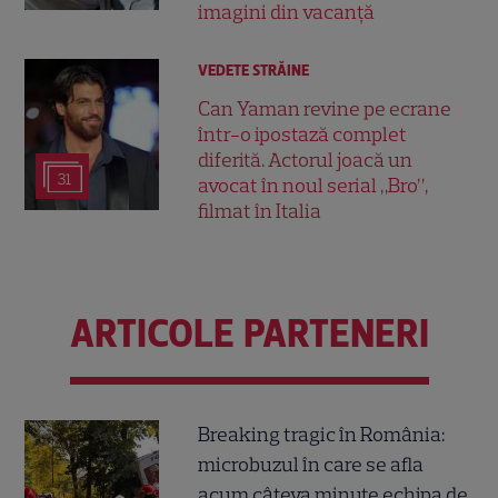
imagini din vacanță
VEDETE STRĂINE
Can Yaman revine pe ecrane
într-o ipostază complet
diferită. Actorul joacă un
31
avocat în noul serial „Bro”,
filmat în Italia
ARTICOLE PARTENERI
Breaking tragic în România:
microbuzul în care se afla
acum câteva minute echipa de