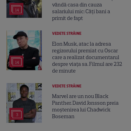
vândă casa din cauza
14
salariului mic: Câți bani a
primit de fapt
VEDETE STRĂINE
Elon Musk, atac la adresa
regizorului premiat cu Oscar
care a realizat documentarul
14
despre viața sa. Filmul are 232
de minute
VEDETE STRĂINE
Marvel are un nou Black
Panther. David Jonsson preia
moștenirea lui Chadwick
3
Boseman