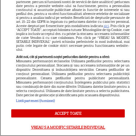
partenere, precum si furnizorii nostri de servicii de date analitice) prelucram
29
care durează de peste 10 ani
date pentru a permite website-ului sa functioneze, pentru a personaliza
continutul si anunturile publicitare afisate in functie de interesele si/sau
profilul dvs., pentru a va oferi functionalitati aferente retelelor de socializare
si pentru a analiza traficul pe website. Beneficiati de drepturile prevazute de
art. 15-22 din GDPR in legatura cu prelucrarea datelor cu caracter personal.
VEDETE STRĂINE
Aceste drepturi pot fi exercitate prin modalitatea indicata
aici
. Prin click pe
“ACCEPT TOATE”, acceptati folosirea tuturor Tehnologiilor de tip Cookie, care
implica inclusiv acceptul dvs. cu privire la stocarea/accesarea informatiilor
O mai ții minte pe mama lui
de catre Vendor-ii cu care colaboram. Prin click pe “VREAU SA MODIFIC
Stifler din „American Pie”?
SETARILE INDIVIDUAL” puteti schimba preferintele in mod individual, mai
putin cele legate de cookie strict necesare pentru functionarea website-
Jennifer Coolidge, la 64 de ani,
ului.
7
dezvăluie greșeala pe care o
Atât noi, cât și partenerii noștri prelucrăm datele pentru a oferi:
Măsurarea performanței reclamelor. Utilizarea profilurilor pentru selectarea
regretă și astăzi
conținutului personalizat. Stocarea și/sau accesarea informațiilor de pe un
dispozitiv. Dezvoltarea și îmbunătățirea serviciilor. Crearea profilurilor de
conținut personalizat. Utilizarea profilurilor pentru selectarea publicității
personalizate. Crearea profilurilor pentru publicitate personalizată.
VEDETE ROMÂNEŞTI
Măsurarea performanței conținutului. Înțelegerea publicului prin statistici
sau combinații de date din surse diferite. Utilizarea datelor limitate pentru a
Cezar Ouatu a devenit tată
selecta conținutul. Utilizarea de date limitate pentru a selecta publicitatea.
Date precise de geolocație și identificarea prin scanarea dispozitivului.
pentru prima dată la 46 de ani.
Listă parteneri (furnizori)
Ce nume deosebit a ales
4
pentru fetița lui
ACCEPT TOATE
VREAU SA MODIFIC SETARILE INDIVIDUAL
VEDETE STRĂINE