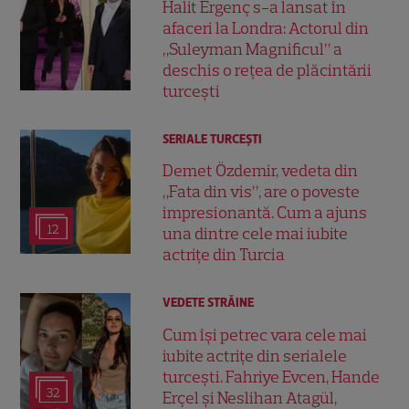
Halit Ergenç s-a lansat în
afaceri la Londra: Actorul din
„Suleyman Magnificul” a
deschis o rețea de plăcintării
turcești
SERIALE TURCEŞTI
Demet Özdemir, vedeta din
„Fata din vis”, are o poveste
impresionantă. Cum a ajuns
12
una dintre cele mai iubite
actrițe din Turcia
VEDETE STRĂINE
Cum își petrec vara cele mai
iubite actrițe din serialele
turcești. Fahriye Evcen, Hande
32
Erçel și Neslihan Atagül,