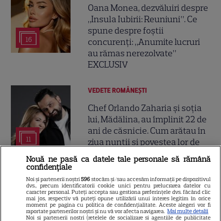
Oana Monea, dezvăluiri despre
„Insula Iubirii: Reuniuni”. Ce
spune despre foștii
16
concurenți: „Anumite lucruri
au rămas nerezolvate”
EXCLUSIV
VEDETE ROMÂNEŞTI
Chef Orlando Zaharia și soția
lui, Mădălina, au împlinit 22 de
ani de căsnicie. Cum arătau în
11
ziua nunții și povestea lor de
iubire
Nouă ne pasă ca datele tale personale să rămână
confidențiale
VEDETE ROMÂNEŞTI
Noi și partenerii noștri
596
stocăm și/sau accesăm informații pe dispozitivul
dvs., precum identificatorii cookie unici pentru prelucrarea datelor cu
caracter personal. Puteți accepta sau gestiona preferințele dvs. făcând clic
Cine este Cosmin Curticăpean,
mai jos, respectiv vă puteți opune utilizării unui interes legitim în orice
moment pe pagina cu politica de confidențialitate. Aceste alegeri vor fi
soțul Laurei Cosoi. Afaceri,
raportate partenerilor noștri și nu vă vor afecta navigarea.
Mai multe detalii
vârstă și povestea de iubire
Noi si partenerii nostri (retelele de socializare si agentiile de publicitate