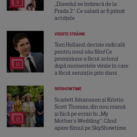
9
„Diavolul se îmbracă de la
Prada 2”. Ce salarii ar fi primit
actrițele
VEDETE STRĂINE
Tom Holland, decizie radicală
pentru noul său film! Ce
promisiune a făcut actorul
13
după momentele virale în care
a făcut senzație prin dans
SKYSHOWTIME
Scarlett Johansson și Kristin
Scott Thomas, din nou mamă
și fiică pe ecran în „My
13
Mother's Wedding”. Când
apare filmul pe SkyShowtime