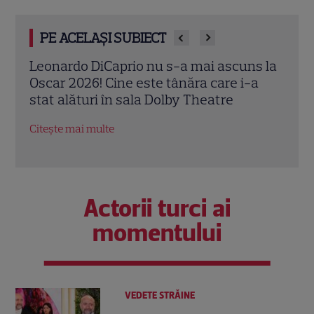
PE ACELAȘI SUBIECT
s la
Gwyneth Paltrow la Oscar 2026: Totul
Reun
a
despre rochia transparentă și bijuteriile
și M
evaluate la milioane de dolari
memo
Sall
Citește mai multe
Citeș
Actorii turci ai
momentului
VEDETE STRĂINE