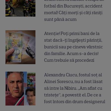
fotbal din București, accident
mortal! Câți morți și câți răniți
sunt până acum
Atenție! Poți primi bani de la
stat dacă-ți îngrijești părinții,
bunicii sau pe cineva vârstnic
din familie. Acum s-a decis!
Cum trebuie să procedezi
Alexandru Ciucu, fostul soț al
Alinei Sorescu, nu a fost lăsat
să intre la Nibiru. „Am aflat cu
tristețe”, a povestit el. De ce a
fost întors din drum designerul