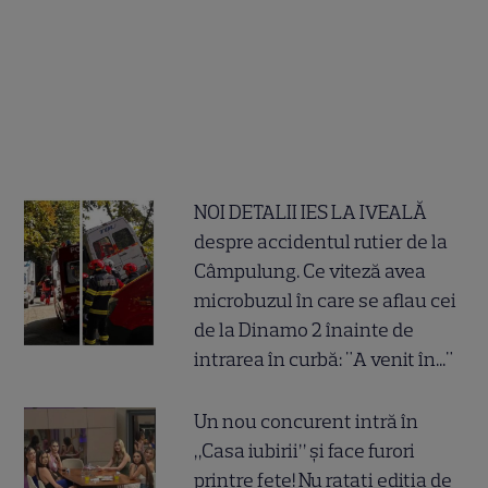
NOI DETALII IES LA IVEALĂ
despre accidentul rutier de la
Câmpulung. Ce viteză avea
microbuzul în care se aflau cei
de la Dinamo 2 înainte de
intrarea în curbă: "A venit în..."
Un nou concurent intră în
„Casa iubirii” și face furori
printre fete! Nu ratați ediția de