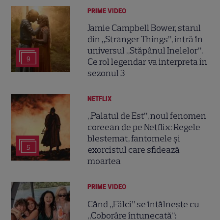
PRIME VIDEO
Jamie Campbell Bower, starul
din „Stranger Things”, intră în
universul „Stăpânul Inelelor”.
9
Ce rol legendar va interpreta în
sezonul 3
NETFLIX
„Palatul de Est”, noul fenomen
coreean de pe Netflix: Regele
blestemat, fantomele și
5
exorcistul care sfidează
moartea
PRIME VIDEO
Când „Fălci” se întâlnește cu
„Coborâre întunecată”: