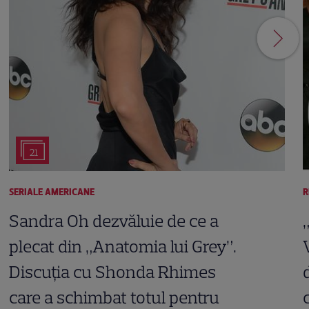
21
SERIALE AMERICANE
R
Sandra Oh dezvăluie de ce a
plecat din „Anatomia lui Grey”.
Discuția cu Shonda Rhimes
care a schimbat totul pentru