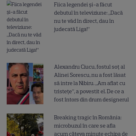
Fiica legendei și-a făcut
debutul în televiziune: „Dacă
nu te văd în direct, dau în
judecată Liga!”
Alexandru Ciucu, fostul soț al
Alinei Sorescu, nu a fost lăsat
să intre la Nibiru. „Am aflat cu
tristețe”, a povestit el. De ce a
fost întors din drum designerul
Breaking tragic în România:
microbuzul în care se afla
acum câteva minute echipa de