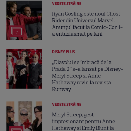
VEDETE STRĂINE
Ryan Gosling este noul Ghost
Rider din Universul Marvel.
Anunțul făcut la Comic-Con i-
7
a entuziasmat pe fani
DISNEY PLUS
„Diavolul se îmbracă de la
Prada 2” s-a lansat pe Disney+.
Meryl Streep și Anne
Hathaway revin la revista
Runway
VEDETE STRĂINE
Meryl Streep, gest
impresionant pentru Anne
Hathaway și Emily Blunt la