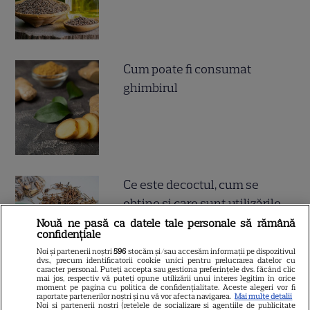
Cum poate fi consumat
ghimbirul
Ce este decoctul, cum se
obţine şi care sunt utilizările
acestuia
Nouă ne pasă ca datele tale personale să rămână
confidențiale
Noi și partenerii noștri
596
stocăm și/sau accesăm informații pe dispozitivul
dvs., precum identificatorii cookie unici pentru prelucrarea datelor cu
caracter personal. Puteți accepta sau gestiona preferințele dvs. făcând clic
mai jos, respectiv vă puteți opune utilizării unui interes legitim în orice
moment pe pagina cu politica de confidențialitate. Aceste alegeri vor fi
raportate partenerilor noștri și nu vă vor afecta navigarea.
Mai multe detalii
Noi si partenerii nostri (retelele de socializare si agentiile de publicitate