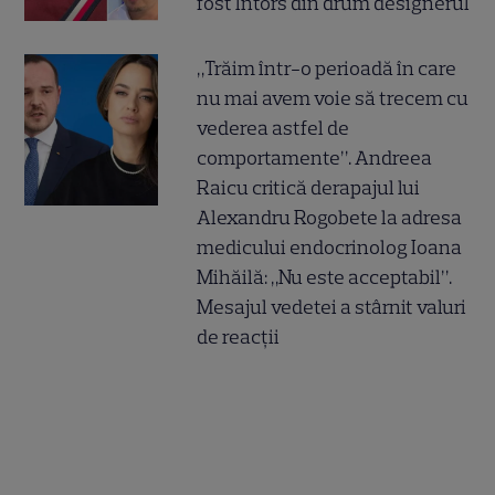
fost întors din drum designerul
„Trăim într-o perioadă în care
nu mai avem voie să trecem cu
vederea astfel de
comportamente”. Andreea
Raicu critică derapajul lui
Alexandru Rogobete la adresa
medicului endocrinolog Ioana
Mihăilă: „Nu este acceptabil”.
Mesajul vedetei a stârnit valuri
de reacții