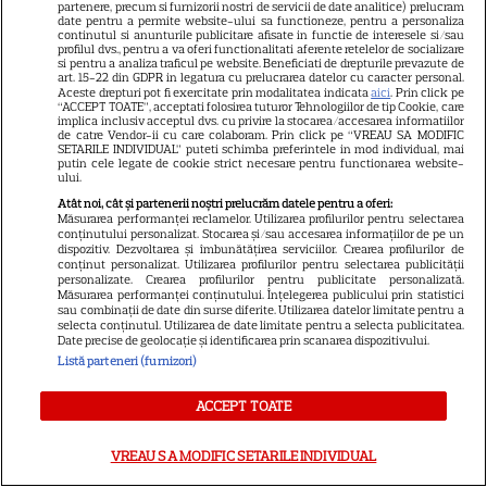
partenere, precum si furnizorii nostri de servicii de date analitice) prelucram
ALTE ARTICOLE
date pentru a permite website-ului sa functioneze, pentru a personaliza
continutul si anunturile publicitare afisate in functie de interesele si/sau
profilul dvs., pentru a va oferi functionalitati aferente retelelor de socializare
INTERESANTE
si pentru a analiza traficul pe website. Beneficiati de drepturile prevazute de
art. 15-22 din GDPR in legatura cu prelucrarea datelor cu caracter personal.
Aceste drepturi pot fi exercitate prin modalitatea indicata
aici
. Prin click pe
“ACCEPT TOATE”, acceptati folosirea tuturor Tehnologiilor de tip Cookie, care
implica inclusiv acceptul dvs. cu privire la stocarea/accesarea informatiilor
de catre Vendor-ii cu care colaboram. Prin click pe “VREAU SA MODIFIC
SETARILE INDIVIDUAL” puteti schimba preferintele in mod individual, mai
putin cele legate de cookie strict necesare pentru functionarea website-
VEDETE STRĂINE
ului.
Atât noi, cât și partenerii noștri prelucrăm datele pentru a oferi:
„Povestea peștelui posac”,
Măsurarea performanței reclamelor. Utilizarea profilurilor pentru selectarea
aventura animată inspirată
conținutului personalizat. Stocarea și/sau accesarea informațiilor de pe un
dispozitiv. Dezvoltarea și îmbunătățirea serviciilor. Crearea profilurilor de
dintr-un bestseller The New
conținut personalizat. Utilizarea profilurilor pentru selectarea publicității
11
York Times, ajunge în
personalizate. Crearea profilurilor pentru publicitate personalizată.
Măsurarea performanței conținutului. Înțelegerea publicului prin statistici
cinematografe pe 7 august
sau combinații de date din surse diferite. Utilizarea datelor limitate pentru a
selecta conținutul. Utilizarea de date limitate pentru a selecta publicitatea.
Date precise de geolocație și identificarea prin scanarea dispozitivului.
Listă parteneri (furnizori)
NETFLIX
Noutăți Netflix în august 2026:
ACCEPT TOATE
Robert De Niro, „Nosferatu” și
noile sezoane din „Outer
VREAU SA MODIFIC SETARILE INDIVIDUAL
16
Banks” și „Un veac de