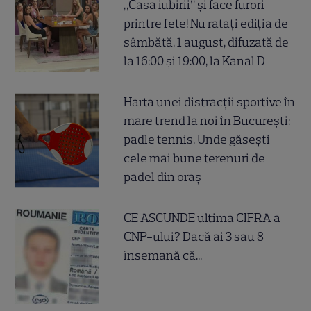
„Casa iubirii” și face furori
printre fete! Nu ratați ediția de
sâmbătă, 1 august, difuzată de
la 16:00 și 19:00, la Kanal D
Harta unei distracții sportive în
mare trend la noi în București:
padle tennis. Unde găsești
cele mai bune terenuri de
padel din oraș
CE ASCUNDE ultima CIFRA a
CNP-ului? Dacă ai 3 sau 8
însemană că...