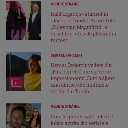
VEDETE STRĂINE
Halit Ergenç s-a lansat în
afaceri la Londra: Actorul din
„Suleyman Magnificul” a
deschis o rețea de plăcintării
turcești
SERIALE TURCEŞTI
Demet Özdemir, vedeta din
„Fata din vis”, are o poveste
impresionantă. Cum a ajuns
12
una dintre cele mai iubite
actrițe din Turcia
VEDETE STRĂINE
Cum își petrec vara cele mai
iubite actrițe din serialele