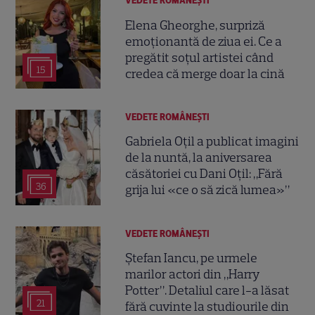
VEDETE ROMÂNEŞTI
Elena Gheorghe, surpriză
emoționantă de ziua ei. Ce a
pregătit soțul artistei când
15
credea că merge doar la cină
VEDETE ROMÂNEŞTI
Gabriela Oțil a publicat imagini
de la nuntă, la aniversarea
căsătoriei cu Dani Oțil: „Fără
36
grija lui «ce o să zică lumea»”
VEDETE ROMÂNEŞTI
Ștefan Iancu, pe urmele
marilor actori din „Harry
Potter”. Detaliul care l-a lăsat
21
fără cuvinte la studiourile din