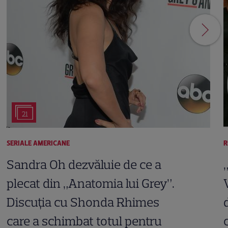
21
SERIALE AMERICANE
R
Sandra Oh dezvăluie de ce a
plecat din „Anatomia lui Grey”.
Discuția cu Shonda Rhimes
care a schimbat totul pentru