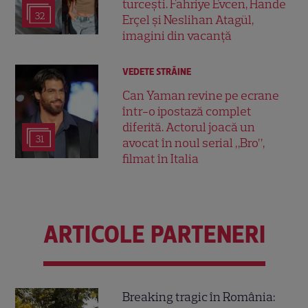
turcești. Fahriye Evcen, Hande
32
Erçel și Neslihan Atagül,
imagini din vacanță
VEDETE STRĂINE
Can Yaman revine pe ecrane
într-o ipostază complet
diferită. Actorul joacă un
31
avocat în noul serial „Bro”,
filmat în Italia
ARTICOLE PARTENERI
Breaking tragic în România: