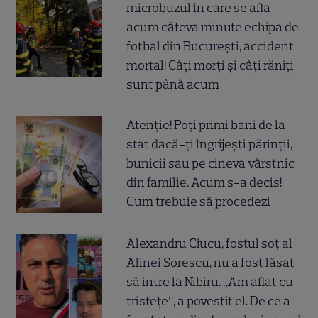
microbuzul în care se afla
acum câteva minute echipa de
fotbal din București, accident
mortal! Câți morți și câți răniți
sunt până acum
Atenție! Poți primi bani de la
stat dacă-ți îngrijești părinții,
bunicii sau pe cineva vârstnic
din familie. Acum s-a decis!
Cum trebuie să procedezi
Alexandru Ciucu, fostul soț al
Alinei Sorescu, nu a fost lăsat
să intre la Nibiru. „Am aflat cu
tristețe”, a povestit el. De ce a