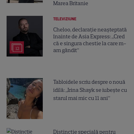
Marea Britanie
TELEVIZIUNE
Cheloo, declarație neașteptată
înainte de Asia Express: „Cred
că e singura chestie la care m-
12
am gândit”
Tabloidele scriu despre o nouă
idilă: „Irina Shayk se iubește cu
starul mai mic cu 11 ani”
Distincție specială pentru