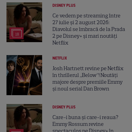
DISNEY PLUS
Ce vedem pe streaming între
27 iulie și 2 august 2026:
Diavolul se îmbracă de la Prada
18
2 pe Disney+ și mari noutăți
Netflix
NETFLIX
Josh Hartnett revine pe Netflix
în thrillerul „Below”! Noutăți
majore despre premiile Emmy
și noul serial Dan Brown
DISNEY PLUS
Care-i buna și care-i reaua?
Emmy Rossum revine
spectaculos pe Disney+ în