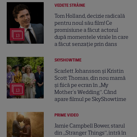
VEDETE STRĂINE
Tom Holland, decizie radicală
pentru noul său film! Ce
promisiune a făcut actorul
13
după momentele virale în care
a făcut senzație prin dans
SKYSHOWTIME
Scarlett Johansson și Kristin
Scott Thomas, din nou mamă
și fiică pe ecran în „My
13
Mother's Wedding”. Când
apare filmul pe SkyShowtime
PRIME VIDEO
Jamie Campbell Bower, starul
din „Stranger Things”, intră în