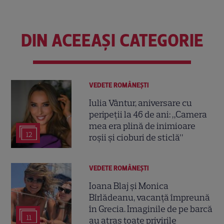
DIN ACEEAȘI CATEGORIE
VEDETE ROMÂNEŞTI
Iulia Vântur, aniversare cu
peripeții la 46 de ani: „Camera
mea era plină de inimioare
12
roșii și cioburi de sticlă”
VEDETE ROMÂNEŞTI
Ioana Blaj și Monica
Bîrlădeanu, vacanță împreună
în Grecia. Imaginile de pe barcă
11
au atras toate privirile