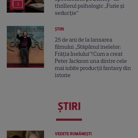
3
thrillerul psihologic „Furie și
seducție”
ȘTIRI
25 de ani de la lansarea
filmului „Stăpânul inelelor:
Frăția Inelului”! Cum a creat
Peter Jackson una dintre cele
mai iubite producții fantasy din
istorie
ŞTIRI
VEDETE ROMÂNEŞTI