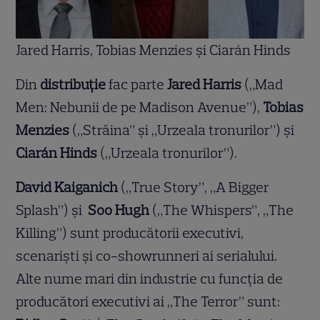
Jared Harris, Tobias Menzies şi Ciarán Hinds
Din
distribuţie
fac parte
Jared Harris
(„Mad
Men: Nebunii de pe Madison Avenue”),
Tobias
Menzies
(„Străina” şi „Urzeala tronurilor”) şi
Ciarán Hinds
(„Urzeala tronurilor”).
David Kaiganich
(„True Story”, „A Bigger
Splash”) și
Soo Hugh
(„The Whispers”, „The
Killing”) sunt producătorii executivi,
scenariști și co-showrunneri ai serialului.
Alte nume mari din industrie cu funcția de
producători executivi ai „The Terror” sunt: