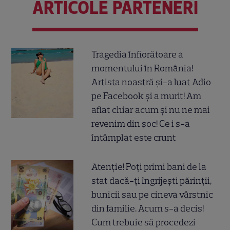
ARTICOLE PARTENERI
Tragedia înfiorătoare a
momentului în România!
Artista noastră și-a luat Adio
pe Facebook și a murit! Am
aflat chiar acum și nu ne mai
revenim din șoc! Ce i s-a
întâmplat este crunt
Atenție! Poți primi bani de la
stat dacă-ți îngrijești părinții,
bunicii sau pe cineva vârstnic
din familie. Acum s-a decis!
Cum trebuie să procedezi