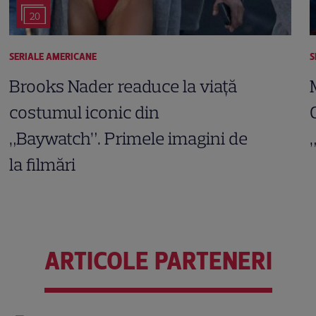
20
SERIALE AMERICANE
S
Brooks Nader readuce la viață
costumul iconic din
„Baywatch”. Primele imagini de
la filmări
ARTICOLE PARTENERI