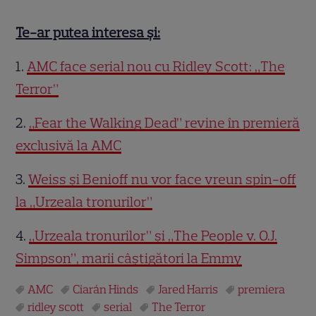
Te-ar putea interesa și:
1.
AMC face serial nou cu Ridley Scott: „The
Terror”
2.
„Fear the Walking Dead” revine în premieră
exclusivă la AMC
3.
Weiss și Benioff nu vor face vreun spin-off
la „Urzeala tronurilor”
4.
„Urzeala tronurilor” şi „The People v. O.J.
Simpson”, marii câştigători la Emmy
AMC
Ciarán Hinds
Jared Harris
premiera
ridley scott
serial
The Terror