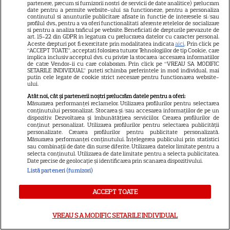
partenere, precum si furnizorii nostri de servicii de date analitice) prelucram
date pentru a permite website-ului sa functioneze, pentru a personaliza
continutul si anunturile publicitare afisate in functie de interesele si/sau
VEDETE STRĂINE
profilul dvs., pentru a va oferi functionalitati aferente retelelor de socializare
si pentru a analiza traficul pe website. Beneficiati de drepturile prevazute de
Amal Clooney începe ziua cu
art. 15-22 din GDPR in legatura cu prelucrarea datelor cu caracter personal.
Aceste drepturi pot fi exercitate prin modalitatea indicata
aici
. Prin click pe
supă de alge! Dieta simplă și
“ACCEPT TOATE”, acceptati folosirea tuturor Tehnologiilor de tip Cookie, care
implica inclusiv acceptul dvs. cu privire la stocarea/accesarea informatiilor
rutina de sport a soției lui
de catre Vendor-ii cu care colaboram. Prin click pe “VREAU SA MODIFIC
17
George Clooney
SETARILE INDIVIDUAL” puteti schimba preferintele in mod individual, mai
putin cele legate de cookie strict necesare pentru functionarea website-
ului.
Atât noi, cât și partenerii noștri prelucrăm datele pentru a oferi:
RECOMANDĂRI
Măsurarea performanței reclamelor. Utilizarea profilurilor pentru selectarea
conținutului personalizat. Stocarea și/sau accesarea informațiilor de pe un
dispozitiv. Dezvoltarea și îmbunătățirea serviciilor. Crearea profilurilor de
Echipa roșie a câștigat la
conținut personalizat. Utilizarea profilurilor pentru selectarea publicității
Poftiți pe la noi! Ce provocări le
personalizate. Crearea profilurilor pentru publicitate personalizată.
Măsurarea performanței conținutului. Înțelegerea publicului prin statistici
pregătește Nea Mărin
sau combinații de date din surse diferite. Utilizarea datelor limitate pentru a
selecta conținutul. Utilizarea de date limitate pentru a selecta publicitatea.
3
concurenților diseară
Date precise de geolocație și identificarea prin scanarea dispozitivului.
Listă parteneri (furnizori)
VEDETE ROMÂNEŞTI
ACCEPT TOATE
Ramona Olaru și Aris Eram,
VREAU SA MODIFIC SETARILE INDIVIDUAL
moment neașteptat pe