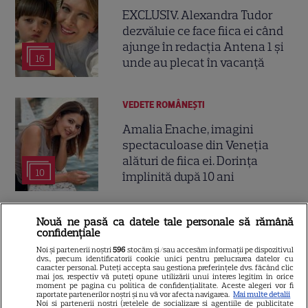
EXCLUSIV. Alexandra Tudor
dezvăluie ce face fiica ei când
ajunge în redacția Antena 1 și
16
unde au plecat în vacanță
VEDETE ROMÂNEŞTI
Amalia Enache, imagini
spectaculoase din Veneția
alături de fiica ei. Dorința
10
împlinită după 10 ani
VEDETE STRĂINE
Nouă ne pasă ca datele tale personale să rămână
confidențiale
Suri Cruise nu mai folosește
Noi și partenerii noștri
596
stocăm și/sau accesăm informații pe dispozitivul
numele lui Tom Cruise.
dvs., precum identificatorii cookie unici pentru prelucrarea datelor cu
caracter personal. Puteți accepta sau gestiona preferințele dvs. făcând clic
Alegerea făcută în onoarea lui
mai jos, respectiv vă puteți opune utilizării unui interes legitim în orice
moment pe pagina cu politica de confidențialitate. Aceste alegeri vor fi
Katie Holmes
raportate partenerilor noștri și nu vă vor afecta navigarea.
Mai multe detalii
Noi si partenerii nostri (retelele de socializare si agentiile de publicitate