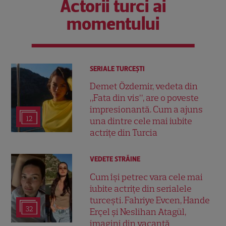
Actorii turci ai
momentului
SERIALE TURCEŞTI
Demet Özdemir, vedeta din
„Fata din vis”, are o poveste
impresionantă. Cum a ajuns
12
una dintre cele mai iubite
actrițe din Turcia
VEDETE STRĂINE
Cum își petrec vara cele mai
iubite actrițe din serialele
turcești. Fahriye Evcen, Hande
32
Erçel și Neslihan Atagül,
imagini din vacanță