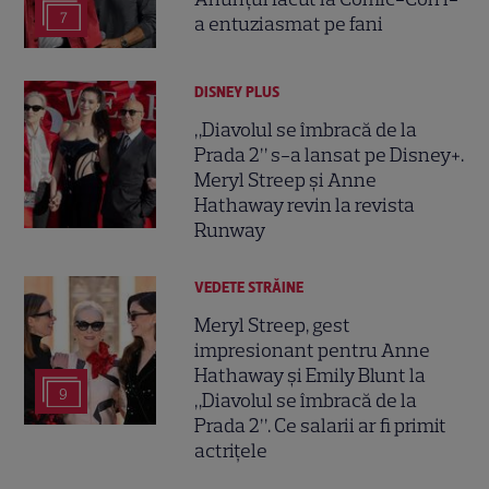
7
a entuziasmat pe fani
DISNEY PLUS
„Diavolul se îmbracă de la
Prada 2” s-a lansat pe Disney+.
Meryl Streep și Anne
Hathaway revin la revista
Runway
VEDETE STRĂINE
Meryl Streep, gest
impresionant pentru Anne
Hathaway și Emily Blunt la
9
„Diavolul se îmbracă de la
Prada 2”. Ce salarii ar fi primit
actrițele