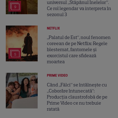
universul „Stăpânul Inelelor”.
9
Ce rol legendar va interpreta în
sezonul 3
NETFLIX
„Palatul de Est”, noul fenomen
coreean de pe Netflix: Regele
blestemat, fantomele și
5
exorcistul care sfidează
moartea
PRIME VIDEO
Când „Fălci” se întâlnește cu
„Coborâre întunecată”:
Producția claustrofobă de pe
Prime Video ce nu trebuie
ratată