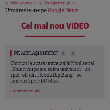
tobias menzies
Urzeala tronurilor
Urmărește-ne pe
Google News
Cel mai nou VIDEO
PE ACELAȘI SUBIECT
ial
Ce seriale noi încep la TV în iulie 2026:
„The 
n
Can Yaman vine la PRO TV în „El Turco”,
ecra
iar AMC aduce noul sezon din „The
cel 
Walking Dead”
Citeș
Citește mai multe