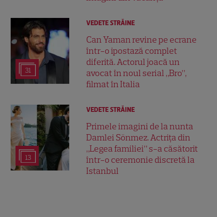
VEDETE STRĂINE
Can Yaman revine pe ecrane
într-o ipostază complet
diferită. Actorul joacă un
31
avocat în noul serial „Bro”,
filmat în Italia
VEDETE STRĂINE
Primele imagini de la nunta
Damlei Sönmez. Actrița din
„Legea familiei” s-a căsătorit
13
într-o ceremonie discretă la
Istanbul