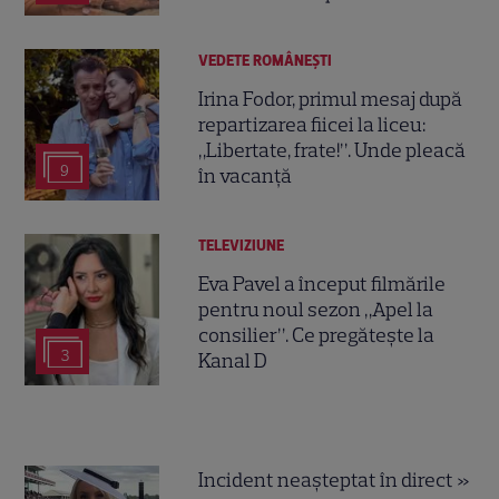
VEDETE ROMÂNEŞTI
Irina Fodor, primul mesaj după
repartizarea fiicei la liceu:
„Libertate, frate!”. Unde pleacă
9
în vacanță
TELEVIZIUNE
Eva Pavel a început filmările
pentru noul sezon „Apel la
consilier”. Ce pregătește la
3
Kanal D
Incident neașteptat în direct »