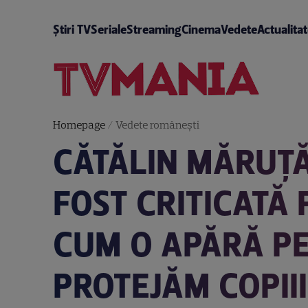
Știri TV
Seriale
Streaming
Cinema
Vedete
Actualita
Homepage
/
Vedete româneşti
CĂTĂLIN MĂRUȚĂ
FOST CRITICATĂ 
CUM O APĂRĂ PE
PROTEJĂM COPIII