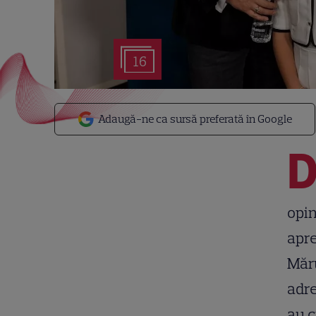
16
Adaugă-ne ca sursă preferată în Google
opin
apre
Măru
adre
au c