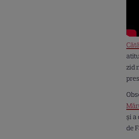
Căt
atit
zid 
pres
Obse
Măr
și a
de 