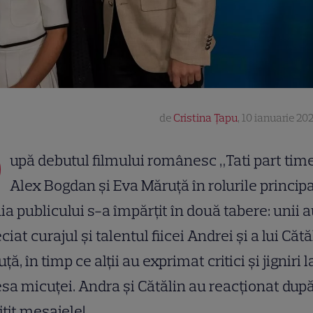
de
Cristina Țapu
,
10 ianuarie 202
D
upă debutul filmului românesc „Tati part time
Alex Bogdan și Eva Măruță în rolurile principa
ia publicului s-a împărțit în două tabere: unii 
ciat curajul și talentul fiicei Andrei și a lui Cătă
ță, în timp ce alții au exprimat critici și jigniri l
sa micuței. Andra și Cătălin au reacționat dup
itit mesajele!