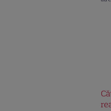
Că
rea