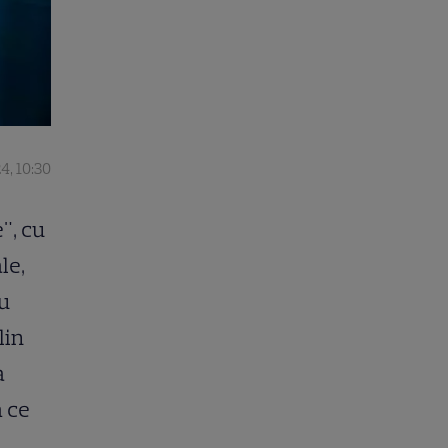
4, 10:30
", cu
le,
au
lin
a
ă ce