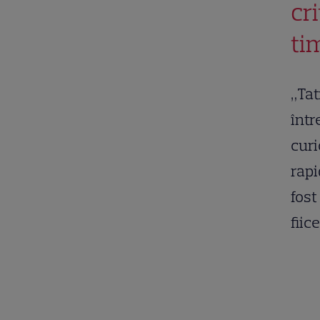
cri
ti
„Tat
într
curi
rapi
fost
fiic