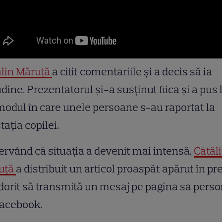
ălin Măruță
a citit comentariile și a decis să ia
udine. Prezentatorul și-a susținut fiica și a pus 
modul în care unele persoane s-au raportat la
tația copilei.
rvând că situația a devenit mai intensă,
Cătăl
uță
a distribuit un articol proaspăt apărut în pr
 dorit să transmită un mesaj pe pagina sa pers
Facebook.