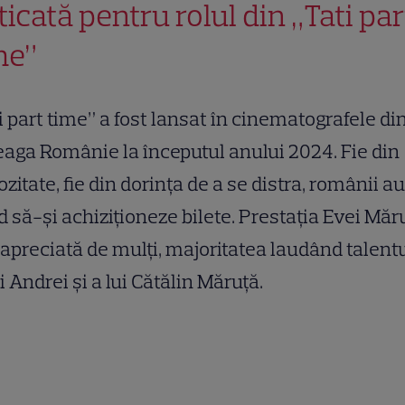
ticată pentru rolul din „Tati par
me”
i part time” a fost lansat în cinematografele di
eaga Românie la începutul anului 2024. Fie din
ozitate, fie din dorința de a se distra, românii au
d să-și achiziționeze bilete. Prestația Evei Măr
 apreciată de mulți, majoritatea laudând talent
ei Andrei și a lui Cătălin Măruță.