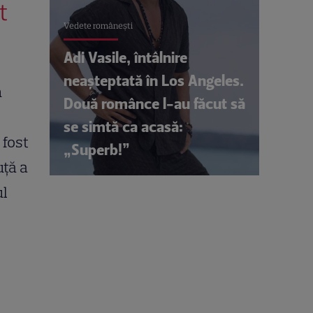
t
Vedete româneşti
Adi Vasile, întâlnire
neașteptată în Los Angeles.
n
Două românce l-au făcut să
se simtă ca acasă:
 fost
„Superb!”
uță a
ul