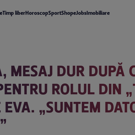
te
Timp liber
Horoscop
Sport
Shop
eJobs
Imobiliare
, MESAJ DUR DUPĂ C
PENTRU ROLUL DIN „T
 EVA. „SUNTEM DATO
”