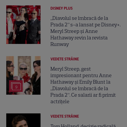
DISNEY PLUS
„Diavolul se îmbracă de la
Prada 2” s-a lansat pe Disney+.
Meryl Streep și Anne
Hathaway revin la revista
Runway
VEDETE STRĂINE
Meryl Streep, gest
impresionant pentru Anne
Hathaway și Emily Blunt la
9
„Diavolul se îmbracă de la
Prada 2”. Ce salarii ar fi primit
actrițele
VEDETE STRĂINE
Tom Holland, decizie radicală