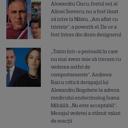
Alexandru Ciucu, fostul soț al
Alinei Sorescu, nu a fost lăsat
să intre la Nibiru. „Am aflat cu
tristețe”, a povestit el. De ce a
fost întors din drum designerul
„Trăim într-o perioadă în care
nu mai avem voie să trecem cu
vederea astfel de
comportamente”. Andreea
Raicu critică derapajul lui
Alexandru Rogobete la adresa
medicului endocrinolog Ioana
Mihăilă: „Nu este acceptabil”.
Mesajul vedetei a stârnit valuri
de reacții