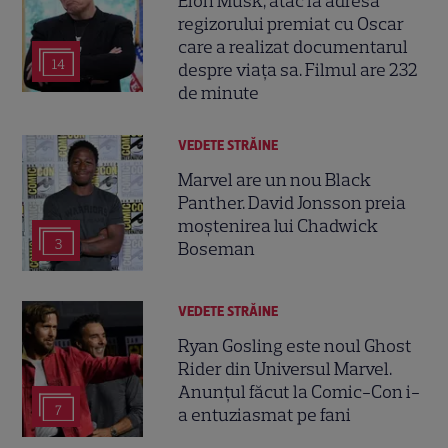
Elon Musk, atac la adresa
regizorului premiat cu Oscar
care a realizat documentarul
14
despre viața sa. Filmul are 232
de minute
VEDETE STRĂINE
Marvel are un nou Black
Panther. David Jonsson preia
moștenirea lui Chadwick
3
Boseman
VEDETE STRĂINE
Ryan Gosling este noul Ghost
Rider din Universul Marvel.
Anunțul făcut la Comic-Con i-
7
a entuziasmat pe fani