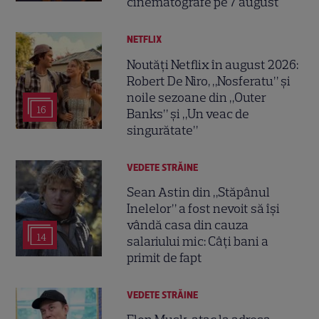
cinematografe pe 7 august
NETFLIX
Noutăți Netflix în august 2026:
Robert De Niro, „Nosferatu” și
noile sezoane din „Outer
16
Banks” și „Un veac de
singurătate”
VEDETE STRĂINE
Sean Astin din „Stăpânul
Inelelor” a fost nevoit să își
vândă casa din cauza
14
salariului mic: Câți bani a
primit de fapt
VEDETE STRĂINE