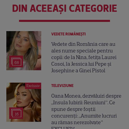
DIN ACEEAȘI CATEGORIE
VEDETE ROMÂNEŞTI
Vedete din România care au
ales nume speciale pentru
copii: de la Nina, fetița Laurei
68
Cosoi, la Jessica lui Pepe și
Josephine a Ginei Pistol
TELEVIZIUNE
Exclusiv
Oana Monea, dezvăluiri despre
„Insula Iubirii: Reuniuni”. Ce
spune despre foștii
16
concurenți: „Anumite lucruri
au rămas nerezolvate”
EXCLUSIV