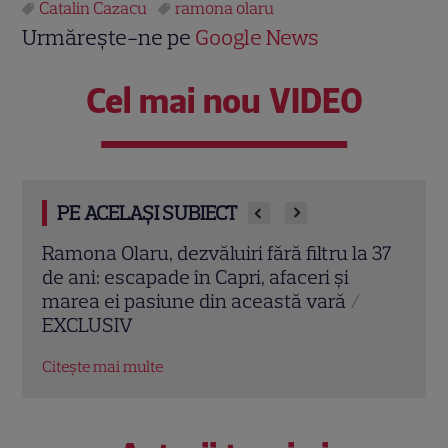
Catalin Cazacu
ramona olaru
Urmărește-ne pe
Google News
Cel mai nou VIDEO
PE ACELAȘI SUBIECT
a 37
Ramona Olaru dă cărțile pe față! Câți
Ramo
iubiți a avut asistenta de la Neatza până
pisc
acum: „Ăsta este un mit”
în c
Citește mai multe
Citeș