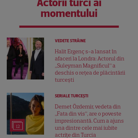
Actorii turci ai
momentului
VEDETE STRĂINE
Halit Ergenç s-a lansat în
afaceri la Londra: Actorul din
„Suleyman Magnificul” a
deschis o rețea de plăcintării
turcești
SERIALE TURCEŞTI
Demet Özdemir, vedeta din
„Fata din vis”, are o poveste
impresionantă. Cum a ajuns
12
una dintre cele mai iubite
actrițe din Turcia