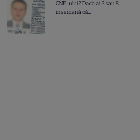
CNP-ului? Dacă ai 3 sau 8
însemană că...