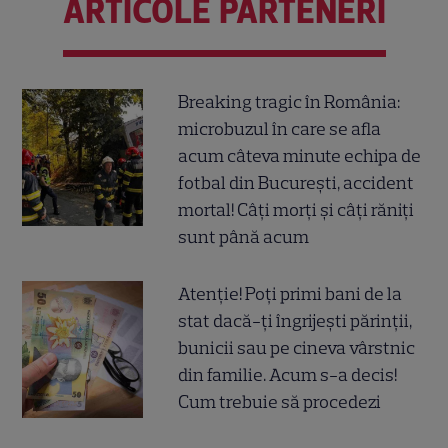
ARTICOLE PARTENERI
Breaking tragic în România:
microbuzul în care se afla
acum câteva minute echipa de
fotbal din București, accident
mortal! Câți morți și câți răniți
sunt până acum
Atenție! Poți primi bani de la
stat dacă-ți îngrijești părinții,
bunicii sau pe cineva vârstnic
din familie. Acum s-a decis!
Cum trebuie să procedezi