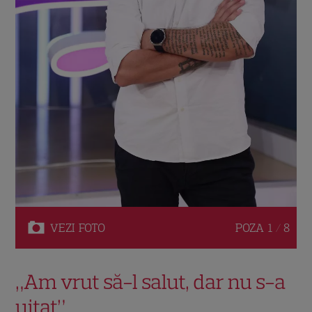
VEZI
FOTO
POZA
1 / 8
„Am vrut să-l salut, dar nu s-a
uitat”