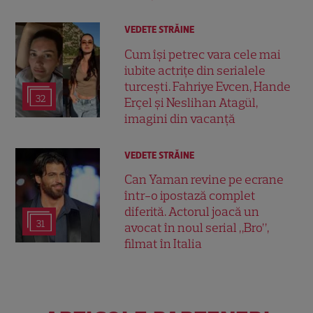
VEDETE STRĂINE
Cum își petrec vara cele mai
iubite actrițe din serialele
turcești. Fahriye Evcen, Hande
32
Erçel și Neslihan Atagül,
imagini din vacanță
VEDETE STRĂINE
Can Yaman revine pe ecrane
într-o ipostază complet
diferită. Actorul joacă un
31
avocat în noul serial „Bro”,
filmat în Italia