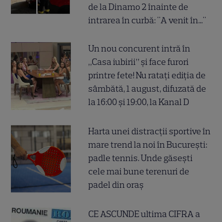
de la Dinamo 2 înainte de
intrarea în curbă: "A venit în..."
Un nou concurent intră în
„Casa iubirii” și face furori
printre fete! Nu ratați ediția de
sâmbătă, 1 august, difuzată de
la 16:00 și 19:00, la Kanal D
Harta unei distracții sportive în
mare trend la noi în București:
padle tennis. Unde găsești
cele mai bune terenuri de
padel din oraș
CE ASCUNDE ultima CIFRA a