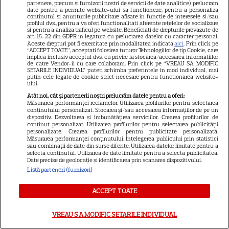
sezonul 3
partenere, precum si furnizorii nostri de servicii de date analitice) prelucram
date pentru a permite website-ului sa functioneze, pentru a personaliza
continutul si anunturile publicitare afisate in functie de interesele si/sau
profilul dvs., pentru a va oferi functionalitati aferente retelelor de socializare
NETFLIX
si pentru a analiza traficul pe website. Beneficiati de drepturile prevazute de
art. 15-22 din GDPR in legatura cu prelucrarea datelor cu caracter personal.
„Palatul de Est”, noul fenomen
Aceste drepturi pot fi exercitate prin modalitatea indicata
aici
. Prin click pe
“ACCEPT TOATE”, acceptati folosirea tuturor Tehnologiilor de tip Cookie, care
coreean de pe Netflix: Regele
implica inclusiv acceptul dvs. cu privire la stocarea/accesarea informatiilor
de catre Vendor-ii cu care colaboram. Prin click pe “VREAU SA MODIFIC
blestemat, fantomele și
SETARILE INDIVIDUAL” puteti schimba preferintele in mod individual, mai
putin cele legate de cookie strict necesare pentru functionarea website-
5
exorcistul care sfidează
ului.
moartea
Atât noi, cât și partenerii noștri prelucrăm datele pentru a oferi:
Măsurarea performanței reclamelor. Utilizarea profilurilor pentru selectarea
conținutului personalizat. Stocarea și/sau accesarea informațiilor de pe un
dispozitiv. Dezvoltarea și îmbunătățirea serviciilor. Crearea profilurilor de
conținut personalizat. Utilizarea profilurilor pentru selectarea publicității
personalizate. Crearea profilurilor pentru publicitate personalizată.
ŞTIRI
Măsurarea performanței conținutului. Înțelegerea publicului prin statistici
sau combinații de date din surse diferite. Utilizarea datelor limitate pentru a
selecta conținutul. Utilizarea de date limitate pentru a selecta publicitatea.
Date precise de geolocație și identificarea prin scanarea dispozitivului.
Listă parteneri (furnizori)
VEDETE STRĂINE
ACCEPT TOATE
Vedetele de la Hollywood care
VREAU SA MODIFIC SETARILE INDIVIDUAL
nu s-au căsătorit niciodată. De