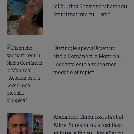
idilă: „Irina Shayk se iubește cu
starul mai mic cu 11 ani”
Distincție specială pentru
Nadia Comăneci la Montreal:
„Aceasta este a zecea mea
medalie olimpică”
Alexandru Ciucu, fostul soț al
Alinei Sorescu, nu a fost lăsat
să intre la Nibiru. „Am aflat cu