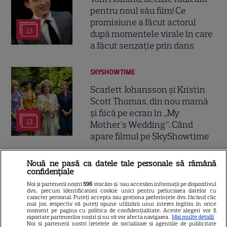
pentru noul său film! Ce
promisiune a făcut actorul
13
după momentele virale în care
a făcut senzație prin dans
SKYSHOWTIME
Scarlett Johansson și Kristin
Scott Thomas, din nou mamă
și fiică pe ecran în „My
13
Mother's Wedding”. Când
apare filmul pe SkyShowtime
Nouă ne pasă ca datele tale personale să rămână
PRIME VIDEO
confidențiale
Jamie Campbell Bower, starul
Noi și partenerii noștri
596
stocăm și/sau accesăm informații pe dispozitivul
din „Stranger Things”, intră în
dvs., precum identificatorii cookie unici pentru prelucrarea datelor cu
caracter personal. Puteți accepta sau gestiona preferințele dvs. făcând clic
universul „Stăpânul Inelelor”.
mai jos, respectiv vă puteți opune utilizării unui interes legitim în orice
moment pe pagina cu politica de confidențialitate. Aceste alegeri vor fi
9
Ce rol legendar va interpreta în
raportate partenerilor noștri și nu vă vor afecta navigarea.
Mai multe detalii
Noi si partenerii nostri (retelele de socializare si agentiile de publicitate