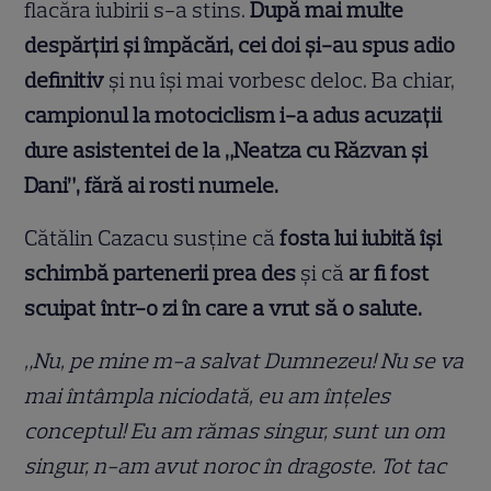
flacăra iubirii s-a stins.
După mai multe
despărțiri și împăcări, cei doi și-au spus adio
definitiv
și nu își mai vorbesc deloc. Ba chiar,
campionul la motociclism i-a adus acuzații
dure asistentei de la „Neatza cu Răzvan și
Dani”, fără ai rosti numele.
Cătălin Cazacu susține că
fosta lui iubită își
schimbă partenerii prea des
și că
ar fi fost
scuipat într-o zi în care a vrut să o salute.
„Nu, pe mine m-a salvat Dumnezeu! Nu se va
mai întâmpla niciodată, eu am înțeles
conceptul! Eu am rămas singur, sunt un om
singur, n-am avut noroc în dragoste. Tot tac