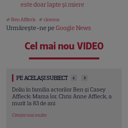
este doar lapte și miere
Ben Affleck
cinema
Urmărește-ne pe
Google News
Cel mai nou VIDEO
PE ACELAȘI SUBIECT
y
Hannah Waddingham va juca alături de
Cu u
k, a
Jason Statham într-o comedie de
eleg
acțiune spectaculoasă. Toate detaliile
bana
despre proiect
Citeș
Citește mai multe