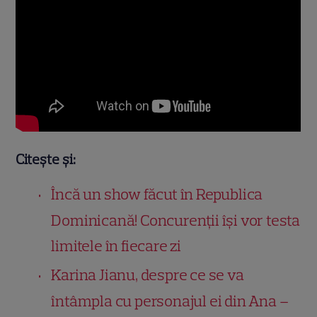
Citește și:
Încă un show făcut în Republica
Dominicană! Concurenții își vor testa
limitele în fiecare zi
Karina Jianu, despre ce se va
întâmpla cu personajul ei din Ana –