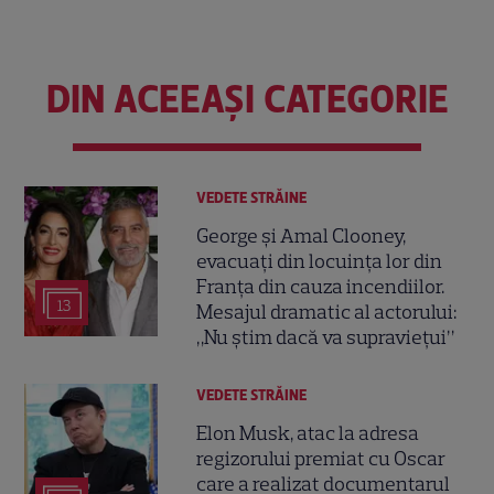
DIN ACEEAȘI CATEGORIE
VEDETE STRĂINE
George și Amal Clooney,
evacuați din locuința lor din
Franța din cauza incendiilor.
13
Mesajul dramatic al actorului:
„Nu știm dacă va supraviețui”
VEDETE STRĂINE
Elon Musk, atac la adresa
regizorului premiat cu Oscar
care a realizat documentarul