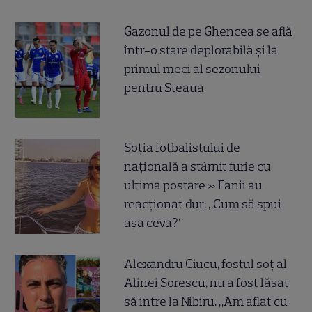
Gazonul de pe Ghencea se află
într-o stare deplorabilă și la
primul meci al sezonului
pentru Steaua
Soția fotbalistului de
națională a stârnit furie cu
ultima postare » Fanii au
reacționat dur: „Cum să spui
așa ceva?”
Alexandru Ciucu, fostul soț al
Alinei Sorescu, nu a fost lăsat
să intre la Nibiru. „Am aflat cu