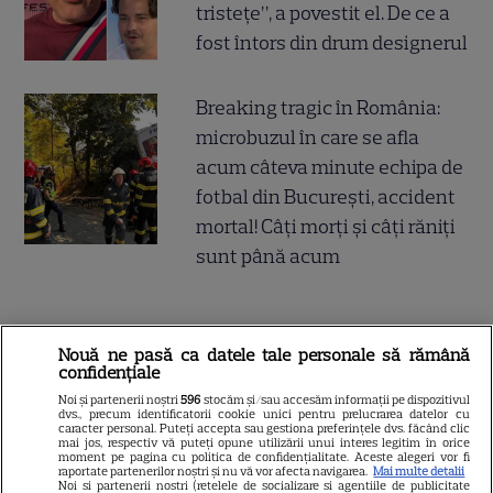
tristețe”, a povestit el. De ce a
fost întors din drum designerul
Breaking tragic în România:
microbuzul în care se afla
acum câteva minute echipa de
fotbal din București, accident
mortal! Câți morți și câți răniți
sunt până acum
Nouă ne pasă ca datele tale personale să rămână
SERIALE
confidențiale
Noi și partenerii noștri
596
stocăm și/sau accesăm informații pe dispozitivul
dvs., precum identificatorii cookie unici pentru prelucrarea datelor cu
caracter personal. Puteți accepta sau gestiona preferințele dvs. făcând clic
mai jos, respectiv vă puteți opune utilizării unui interes legitim în orice
moment pe pagina cu politica de confidențialitate. Aceste alegeri vor fi
raportate partenerilor noștri și nu vă vor afecta navigarea.
Mai multe detalii
Noi si partenerii nostri (retelele de socializare si agentiile de publicitate