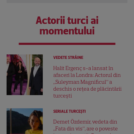
Actorii turci ai
momentului
VEDETE STRĂINE
Halit Ergenç s-a lansat în
afaceri la Londra: Actorul din
„Suleyman Magnificul” a
deschis o rețea de plăcintării
turcești
SERIALE TURCEŞTI
Demet Özdemir, vedeta din
„Fata din vis”, are o poveste