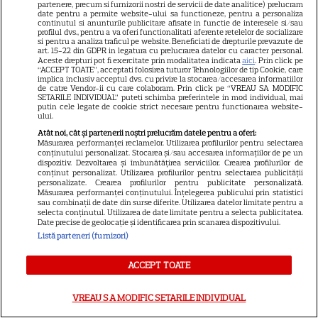
partenere, precum si furnizorii nostri de servicii de date analitice) prelucram
date pentru a permite website-ului sa functioneze, pentru a personaliza
continutul si anunturile publicitare afisate in functie de interesele si/sau
profilul dvs., pentru a va oferi functionalitati aferente retelelor de socializare
si pentru a analiza traficul pe website. Beneficiati de drepturile prevazute de
art. 15-22 din GDPR in legatura cu prelucrarea datelor cu caracter personal.
Aceste drepturi pot fi exercitate prin modalitatea indicata
aici
. Prin click pe
“ACCEPT TOATE”, acceptati folosirea tuturor Tehnologiilor de tip Cookie, care
implica inclusiv acceptul dvs. cu privire la stocarea/accesarea informatiilor
de catre Vendor-ii cu care colaboram. Prin click pe “VREAU SA MODIFIC
SETARILE INDIVIDUAL” puteti schimba preferintele in mod individual, mai
putin cele legate de cookie strict necesare pentru functionarea website-
ului.
Atât noi, cât și partenerii noștri prelucrăm datele pentru a oferi:
Măsurarea performanței reclamelor. Utilizarea profilurilor pentru selectarea
conținutului personalizat. Stocarea și/sau accesarea informațiilor de pe un
dispozitiv. Dezvoltarea și îmbunătățirea serviciilor. Crearea profilurilor de
conținut personalizat. Utilizarea profilurilor pentru selectarea publicității
personalizate. Crearea profilurilor pentru publicitate personalizată.
Măsurarea performanței conținutului. Înțelegerea publicului prin statistici
sau combinații de date din surse diferite. Utilizarea datelor limitate pentru a
selecta conținutul. Utilizarea de date limitate pentru a selecta publicitatea.
Date precise de geolocație și identificarea prin scanarea dispozitivului.
Listă parteneri (furnizori)
ACCEPT TOATE
VREAU SA MODIFIC SETARILE INDIVIDUAL
NETFLIX
S