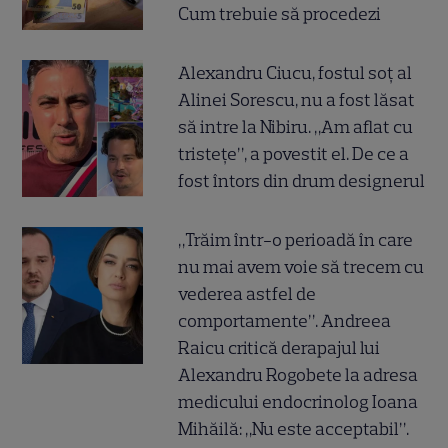
Cum trebuie să procedezi
Alexandru Ciucu, fostul soț al
Alinei Sorescu, nu a fost lăsat
să intre la Nibiru. „Am aflat cu
tristețe”, a povestit el. De ce a
fost întors din drum designerul
„Trăim într-o perioadă în care
nu mai avem voie să trecem cu
vederea astfel de
comportamente”. Andreea
Raicu critică derapajul lui
Alexandru Rogobete la adresa
medicului endocrinolog Ioana
Mihăilă: „Nu este acceptabil”.