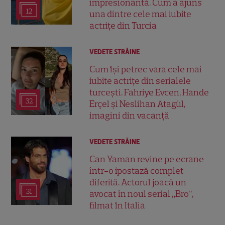
impresionantă. Cum a ajuns
12
una dintre cele mai iubite
actrițe din Turcia
VEDETE STRĂINE
Cum își petrec vara cele mai
iubite actrițe din serialele
turcești. Fahriye Evcen, Hande
32
Erçel și Neslihan Atagül,
imagini din vacanță
VEDETE STRĂINE
Can Yaman revine pe ecrane
într-o ipostază complet
diferită. Actorul joacă un
31
avocat în noul serial „Bro”,
filmat în Italia