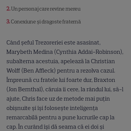
2
Un personaj care revine mereu
3
Conexiune și dragoste fraternă
Când șeful Trezoreriei este asasinat,
Marybeth Medina (Cynthia Addai-Robinson),
subalterna acestuia, apelează la Christian
Wolff (Ben Affleck) pentru a rezolva cazul.
Împreună cu fratele lui foarte dur, Braxton
(Jon Bernthal), căruia îi cere, la rândul lui, să-l
ajute, Chris face uz de metode mai puțin
obișnuite și își folosește inteligența
remarcabilă pentru a pune lucrurile cap la
cap. În curând își dă seama că ei doi și