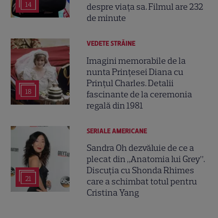
14
despre viața sa. Filmul are 232
de minute
VEDETE STRĂINE
Imagini memorabile de la
nunta Prințesei Diana cu
Prințul Charles. Detalii
18
fascinante de la ceremonia
regală din 1981
SERIALE AMERICANE
Sandra Oh dezvăluie de ce a
plecat din „Anatomia lui Grey”.
Discuția cu Shonda Rhimes
21
care a schimbat totul pentru
Cristina Yang