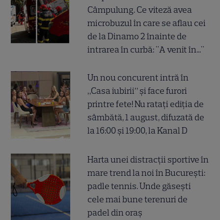
Câmpulung. Ce viteză avea
microbuzul în care se aflau cei
de la Dinamo 2 înainte de
intrarea în curbă: "A venit în..."
Un nou concurent intră în
„Casa iubirii” și face furori
printre fete! Nu ratați ediția de
sâmbătă, 1 august, difuzată de
la 16:00 și 19:00, la Kanal D
Harta unei distracții sportive în
mare trend la noi în București:
padle tennis. Unde găsești
cele mai bune terenuri de
padel din oraș