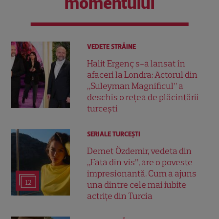
momentului
VEDETE STRĂINE
Halit Ergenç s-a lansat în
afaceri la Londra: Actorul din
„Suleyman Magnificul” a
deschis o rețea de plăcintării
turcești
SERIALE TURCEŞTI
Demet Özdemir, vedeta din
„Fata din vis”, are o poveste
impresionantă. Cum a ajuns
12
una dintre cele mai iubite
actrițe din Turcia