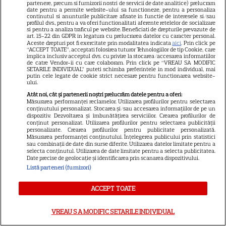
2026: „Camp Rock 3”,
partenere, precum si furnizorii nostri de servicii de date analitice) prelucram
date pentru a permite website-ului sa functioneze, pentru a personaliza
„Futurama” și trilogia
continutul si anunturile publicitare afisate in functie de interesele si/sau
17
„Stăpânul Inelelor” ajung pe
profilul dvs., pentru a va oferi functionalitati aferente retelelor de socializare
si pentru a analiza traficul pe website. Beneficiati de drepturile prevazute de
platformă
art. 15-22 din GDPR in legatura cu prelucrarea datelor cu caracter personal.
Aceste drepturi pot fi exercitate prin modalitatea indicata
aici
. Prin click pe
“ACCEPT TOATE”, acceptati folosirea tuturor Tehnologiilor de tip Cookie, care
implica inclusiv acceptul dvs. cu privire la stocarea/accesarea informatiilor
DISNEY PLUS
de catre Vendor-ii cu care colaboram. Prin click pe “VREAU SA MODIFIC
SETARILE INDIVIDUAL” puteti schimba preferintele in mod individual, mai
putin cele legate de cookie strict necesare pentru functionarea website-
Premiere de neratat pe Netflix,
ului.
Disney+ și SkyShowtime în
Atât noi, cât și partenerii noștri prelucrăm datele pentru a oferi:
august: seriale noi, filme de
Măsurarea performanței reclamelor. Utilizarea profilurilor pentru selectarea
conținutului personalizat. Stocarea și/sau accesarea informațiilor de pe un
15
colecție și vedete de top
dispozitiv. Dezvoltarea și îmbunătățirea serviciilor. Crearea profilurilor de
conținut personalizat. Utilizarea profilurilor pentru selectarea publicității
personalizate. Crearea profilurilor pentru publicitate personalizată.
Măsurarea performanței conținutului. Înțelegerea publicului prin statistici
sau combinații de date din surse diferite. Utilizarea datelor limitate pentru a
CINEMA
selecta conținutul. Utilizarea de date limitate pentru a selecta publicitatea.
Date precise de geolocație și identificarea prin scanarea dispozitivului.
Eli Roth revine cu „Omul cu
Listă parteneri (furnizori)
înghețata mortală”. Filmul
horror în care copiii devin
ACCEPT TOATE
5
criminali după ce mănâncă
înghețată
VREAU SA MODIFIC SETARILE INDIVIDUAL