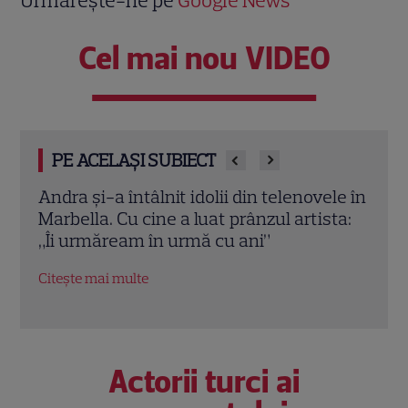
Urmărește-ne pe
Google News
Cel mai nou VIDEO
PE ACELAȘI SUBIECT
le în
Jennifer Aniston și Courteney Cox,
Emma
ta:
vacanță de lux în Mallorca alături de
nu a 
Pedro Pascal. Imagini spectaculoase
Robe
Citește mai multe
Citeș
Actorii turci ai