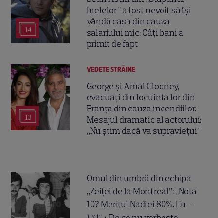
Inelelor” a fost nevoit să își
vândă casa din cauza
14
salariului mic: Câți bani a
primit de fapt
VEDETE STRĂINE
George și Amal Clooney,
evacuați din locuința lor din
Franța din cauza incendiilor.
13
Mesajul dramatic al actorului:
„Nu știm dacă va supraviețui”
Omul din umbră din echipa
„Zeiței de la Montreal”: „Nota
10? Meritul Nadiei 80%. Eu –
1%!” + De ce nu vorbește