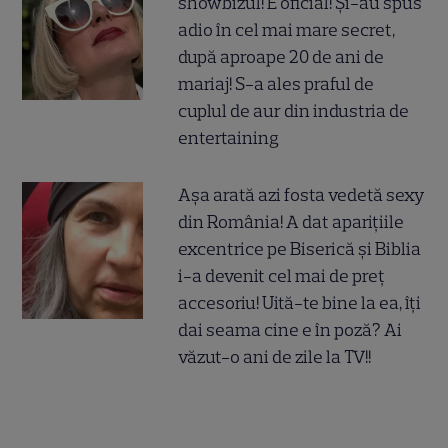
showbizul! E oficial! Și-au spus
adio în cel mai mare secret,
după aproape 20 de ani de
mariaj! S-a ales praful de
cuplul de aur din industria de
entertaining
Așa arată azi fosta vedetă sexy
din România! A dat aparițiile
excentrice pe Biserică și Biblia
i-a devenit cel mai de preț
accesoriu! Uită-te bine la ea, îți
dai seama cine e în poză? Ai
văzut-o ani de zile la TV!!