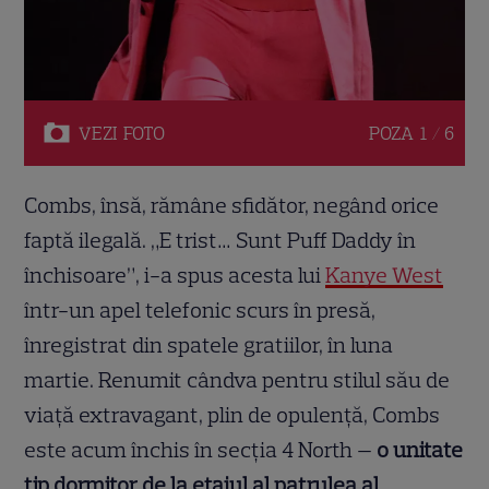
VEZI
FOTO
POZA
1 / 6
Combs, însă, rămâne sfidător, negând orice
faptă ilegală. „E trist… Sunt Puff Daddy în
închisoare”, i-a spus acesta lui
Kanye West
într-un apel telefonic scurs în presă,
înregistrat din spatele gratiilor, în luna
martie. Renumit cândva pentru stilul său de
viață extravagant, plin de opulență, Combs
este acum închis în secția 4 North —
o unitate
tip dormitor de la etajul al patrulea al