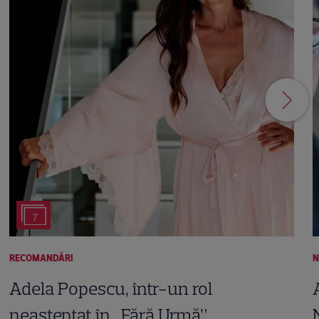
7
RECOMANDĂRI
N
Adela Popescu, într-un rol
neașteptat în „Fără Urmă”.