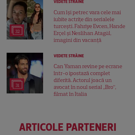
VEDETE STRĂINE
Cum își petrec vara cele mai
iubite actrițe din serialele
turcești. Fahriye Evcen, Hande
32
Erçel și Neslihan Atagül,
imagini din vacanță
VEDETE STRĂINE
Can Yaman revine pe ecrane
într-o ipostază complet
diferită. Actorul joacă un
31
avocat în noul serial „Bro”,
filmat în Italia
ARTICOLE PARTENERI