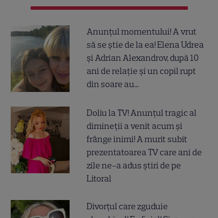
Anunțul momentului! A vrut
să se știe de la ea! Elena Udrea
și Adrian Alexandrov, după 10
ani de relație și un copil rupt
din soare au...
Doliu la TV! Anunțul tragic al
dimineții a venit acum și
frânge inimi! A murit subit
prezentatoarea TV care ani de
zile ne-a adus știri de pe
Litoral
Divorțul care zguduie