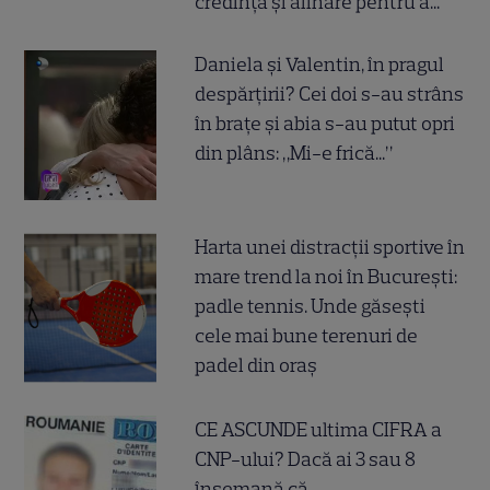
credință și alinare pentru a..."
Daniela și Valentin, în pragul
despărțirii? Cei doi s-au strâns
în brațe și abia s-au putut opri
din plâns: „Mi-e frică...”
Harta unei distracții sportive în
mare trend la noi în București:
padle tennis. Unde găsești
cele mai bune terenuri de
padel din oraș
CE ASCUNDE ultima CIFRA a
CNP-ului? Dacă ai 3 sau 8
însemană că...