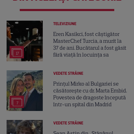
TELEVIZIUNE
Eren Kasikci, fost câștigător
MasterChef Turcia, a murit la
37 de ani. Bucătarul a fost găsit
17
fără viață în locuința sa
VEDETE STRĂINE
Prințul Mirko al Bulgariei se
căsătorește cu dr. Marta Embid.
Povestea de dragoste începută
7
într-un spital din Madrid
VEDETE STRĂINE
Sean Astin din „Stăpânul