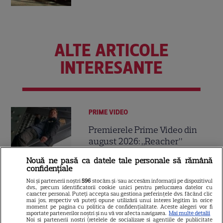
ALTE ARTICOLE
INTERESANTE
PRIME VIDEO
Premierele Prime Video din
august 2026: „Reacher”
sezonul 4, „Sterling Point” și
Nouă ne pasă ca datele tale personale să rămână
6
noi filme de neratat
confidențiale
Noi și partenerii noștri
596
stocăm și/sau accesăm informații pe dispozitivul
dvs., precum identificatorii cookie unici pentru prelucrarea datelor cu
caracter personal. Puteți accepta sau gestiona preferințele dvs. făcând clic
DISNEY PLUS
mai jos, respectiv vă puteți opune utilizării unui interes legitim în orice
moment pe pagina cu politica de confidențialitate. Aceste alegeri vor fi
Premiere Disney+ august
raportate partenerilor noștri și nu vă vor afecta navigarea.
Mai multe detalii
Noi si partenerii nostri (retelele de socializare si agentiile de publicitate