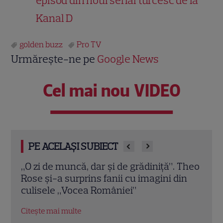
episod din noul serial turcesc de la
Kanal D
golden buzz
Pro TV
Urmărește-ne pe
Google News
Cel mai nou VIDEO
PE ACELAȘI SUBIECT
 Theo
Can Yaman revine la TV în România! „El
Adri
in
Turco”, premiera de la Pro TV și disponibil
„Traf
integral pe VOYO
bună 
EXC
Citește mai multe
Citeș