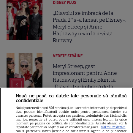
DISNEY PLUS
„Diavolul se îmbracă de la
Prada 2” s-a lansat pe Disney+.
Meryl Streep și Anne
Hathaway revin la revista
Runway
VEDETE STRĂINE
Meryl Streep, gest
impresionant pentru Anne
Hathaway și Emily Blunt la
9
„Diavolul se îmbracă de la
Prada 2”. Ce salarii ar fi primit
Nouă ne pasă ca datele tale personale să rămână
actrițele
confidențiale
Noi și partenerii noștri
596
stocăm și/sau accesăm informații pe dispozitivul
dvs., precum identificatorii cookie unici pentru prelucrarea datelor cu
caracter personal. Puteți accepta sau gestiona preferințele dvs. făcând clic
VEDETE STRĂINE
mai jos, respectiv vă puteți opune utilizării unui interes legitim în orice
moment pe pagina cu politica de confidențialitate. Aceste alegeri vor fi
Tom Holland, decizie radicală
raportate partenerilor noștri și nu vă vor afecta navigarea.
Mai multe detalii
Noi si partenerii nostri (retelele de socializare si agentiile de publicitate