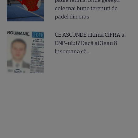
padle tennis. Unde găsești
cele mai bune terenuri de
padel din oraș
CE ASCUNDE ultima CIFRA a
CNP-ului? Dacă ai 3 sau 8
însemană că...