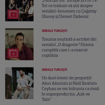
„Fata din vis” începe la Pro TV!
Tot ce trebuie să știi despre
serialul-fenomen cu Çağatay
7
Ulusoy și Demet Özdemir
SERIALE TURCEŞTI
Trauma neștiută a actriței din
serialul „O dragoste”! Drama
cumplită care i-a marcat
6
copilăria
SERIALE TURCEŞTI
Un duel istoric de proporții!
Akın Akınözü și Halil İbrahim
Ceyhan se vor înfrunta ca rivali
în superproducția „Aşk ve
Taht”