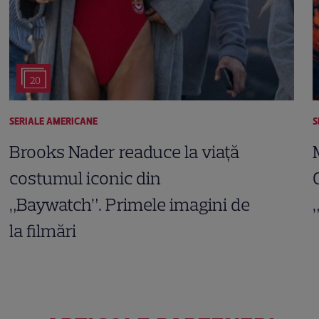
20
SERIALE AMERICANE
S
Brooks Nader readuce la viață
costumul iconic din
„Baywatch”. Primele imagini de
la filmări