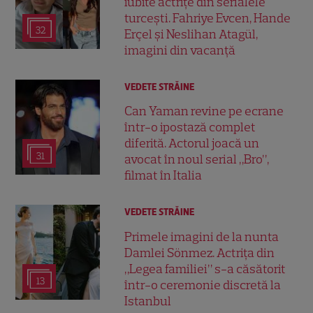
iubite actrițe din serialele
turcești. Fahriye Evcen, Hande
32
Erçel și Neslihan Atagül,
imagini din vacanță
VEDETE STRĂINE
Can Yaman revine pe ecrane
într-o ipostază complet
diferită. Actorul joacă un
31
avocat în noul serial „Bro”,
filmat în Italia
VEDETE STRĂINE
Primele imagini de la nunta
Damlei Sönmez. Actrița din
„Legea familiei” s-a căsătorit
13
într-o ceremonie discretă la
Istanbul