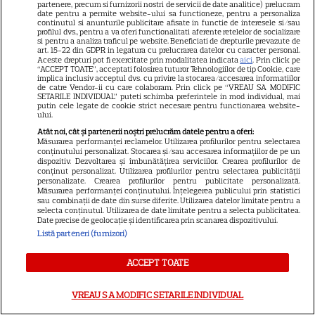
pentru noul său film! Ce
partenere, precum si furnizorii nostri de servicii de date analitice) prelucram
date pentru a permite website-ului sa functioneze, pentru a personaliza
promisiune a făcut actorul
continutul si anunturile publicitare afisate in functie de interesele si/sau
13
după momentele virale în care
profilul dvs., pentru a va oferi functionalitati aferente retelelor de socializare
si pentru a analiza traficul pe website. Beneficiati de drepturile prevazute de
a făcut senzație prin dans
art. 15-22 din GDPR in legatura cu prelucrarea datelor cu caracter personal.
Aceste drepturi pot fi exercitate prin modalitatea indicata
aici
. Prin click pe
“ACCEPT TOATE”, acceptati folosirea tuturor Tehnologiilor de tip Cookie, care
implica inclusiv acceptul dvs. cu privire la stocarea/accesarea informatiilor
SKYSHOWTIME
de catre Vendor-ii cu care colaboram. Prin click pe “VREAU SA MODIFIC
SETARILE INDIVIDUAL” puteti schimba preferintele in mod individual, mai
putin cele legate de cookie strict necesare pentru functionarea website-
Scarlett Johansson și Kristin
ului.
Scott Thomas, din nou mamă
Atât noi, cât și partenerii noștri prelucrăm datele pentru a oferi:
și fiică pe ecran în „My
Măsurarea performanței reclamelor. Utilizarea profilurilor pentru selectarea
conținutului personalizat. Stocarea și/sau accesarea informațiilor de pe un
13
Mother's Wedding”. Când
dispozitiv. Dezvoltarea și îmbunătățirea serviciilor. Crearea profilurilor de
conținut personalizat. Utilizarea profilurilor pentru selectarea publicității
apare filmul pe SkyShowtime
personalizate. Crearea profilurilor pentru publicitate personalizată.
Măsurarea performanței conținutului. Înțelegerea publicului prin statistici
sau combinații de date din surse diferite. Utilizarea datelor limitate pentru a
selecta conținutul. Utilizarea de date limitate pentru a selecta publicitatea.
PRIME VIDEO
Date precise de geolocație și identificarea prin scanarea dispozitivului.
Listă parteneri (furnizori)
Jamie Campbell Bower, starul
din „Stranger Things”, intră în
ACCEPT TOATE
universul „Stăpânul Inelelor”.
9
Ce rol legendar va interpreta în
VREAU SA MODIFIC SETARILE INDIVIDUAL
sezonul 3