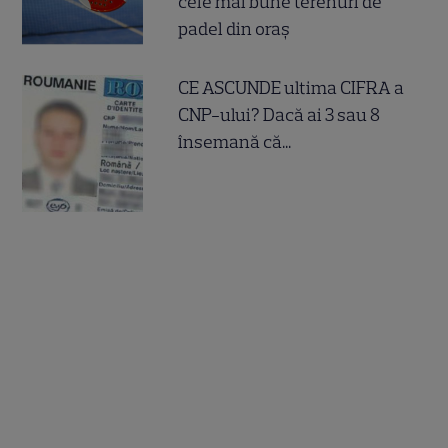
cele mai bune terenuri de
padel din oraș
CE ASCUNDE ultima CIFRA a
CNP-ului? Dacă ai 3 sau 8
însemană că...