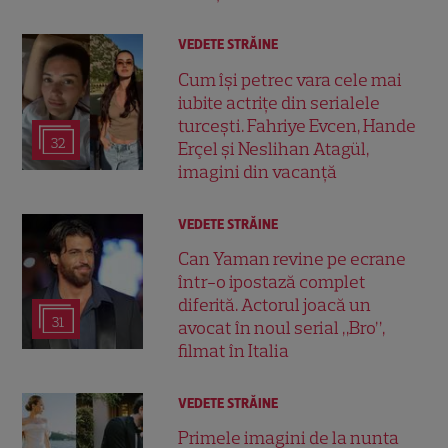
VEDETE STRĂINE
Cum își petrec vara cele mai
iubite actrițe din serialele
turcești. Fahriye Evcen, Hande
32
Erçel și Neslihan Atagül,
imagini din vacanță
VEDETE STRĂINE
Can Yaman revine pe ecrane
într-o ipostază complet
diferită. Actorul joacă un
31
avocat în noul serial „Bro”,
filmat în Italia
VEDETE STRĂINE
Primele imagini de la nunta