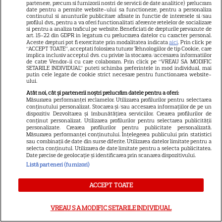
Ploaia de meteori Delta
partenere, precum si furnizorii nostri de servicii de date analitice) prelucram
date pentru a permite website-ului sa functioneze, pentru a personaliza
Aquaride 2026: când o poți
continutul si anunturile publicitare afisate in functie de interesele si/sau
profilul dvs., pentru a va oferi functionalitati aferente retelelor de socializare
vedea cel mai bine
si pentru a analiza traficul pe website. Beneficiati de drepturile prevazute de
art. 15-22 din GDPR in legatura cu prelucrarea datelor cu caracter personal.
Aceste drepturi pot fi exercitate prin modalitatea indicata
aici
. Prin click pe
“ACCEPT TOATE”, acceptati folosirea tuturor Tehnologiilor de tip Cookie, care
implica inclusiv acceptul dvs. cu privire la stocarea/accesarea informatiilor
de catre Vendor-ii cu care colaboram. Prin click pe “VREAU SA MODIFIC
SETARILE INDIVIDUAL” puteti schimba preferintele in mod individual, mai
putin cele legate de cookie strict necesare pentru functionarea website-
ului.
Ce este scorțișoara Ceylon și
Atât noi, cât și partenerii noștri prelucrăm datele pentru a oferi:
prin ce se diferențiază
Măsurarea performanței reclamelor. Utilizarea profilurilor pentru selectarea
conținutului personalizat. Stocarea și/sau accesarea informațiilor de pe un
dispozitiv. Dezvoltarea și îmbunătățirea serviciilor. Crearea profilurilor de
conținut personalizat. Utilizarea profilurilor pentru selectarea publicității
personalizate. Crearea profilurilor pentru publicitate personalizată.
Măsurarea performanței conținutului. Înțelegerea publicului prin statistici
sau combinații de date din surse diferite. Utilizarea datelor limitate pentru a
selecta conținutul. Utilizarea de date limitate pentru a selecta publicitatea.
Date precise de geolocație și identificarea prin scanarea dispozitivului.
ALTE ARTICOLE
Listă parteneri (furnizori)
INTERESANTE
ACCEPT TOATE
VREAU SA MODIFIC SETARILE INDIVIDUAL