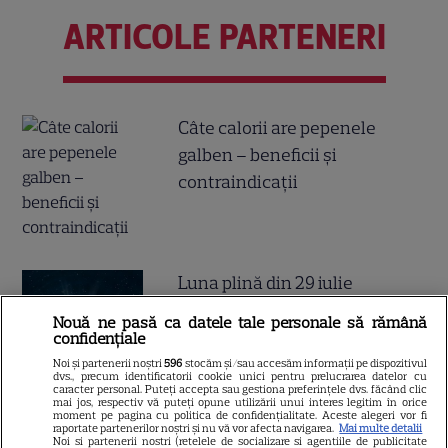
ARTICOLE PARTENERI
Câte calorii are pepenele
galben – beneficii și
contraindicații
Luna plină din 29 iulie
deschide un nou capitol. Este
Nouă ne pasă ca datele tale personale să rămână
momentul astral care îți poate
confidențiale
schimba direcția vieții
Noi și partenerii noștri
596
stocăm și/sau accesăm informații pe dispozitivul
dvs., precum identificatorii cookie unici pentru prelucrarea datelor cu
caracter personal. Puteți accepta sau gestiona preferințele dvs. făcând clic
mai jos, respectiv vă puteți opune utilizării unui interes legitim în orice
moment pe pagina cu politica de confidențialitate. Aceste alegeri vor fi
raportate partenerilor noștri și nu vă vor afecta navigarea.
Mai multe detalii
Noi si partenerii nostri (retelele de socializare si agentiile de publicitate