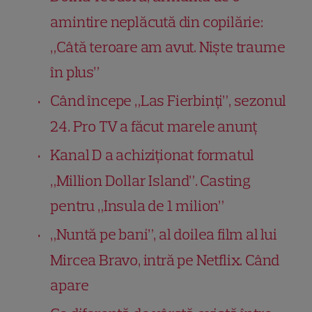
amintire neplăcută din copilărie:
„Câtă teroare am avut. Niște traume
în plus”
Când începe „Las Fierbinți”, sezonul
24. Pro TV a făcut marele anunț
Kanal D a achiziţionat formatul
„Million Dollar Island”. Casting
pentru „Insula de 1 milion”
„Nuntă pe bani”, al doilea film al lui
Mircea Bravo, intră pe Netflix. Când
apare