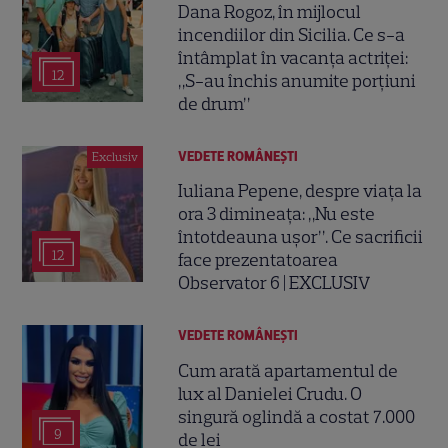
Dana Rogoz, în mijlocul
incendiilor din Sicilia. Ce s-a
întâmplat în vacanța actriței:
12
„S-au închis anumite porțiuni
de drum”
VEDETE ROMÂNEŞTI
Exclusiv
Iuliana Pepene, despre viața la
ora 3 dimineața: „Nu este
întotdeauna ușor”. Ce sacrificii
12
face prezentatoarea
Observator 6 | EXCLUSIV
VEDETE ROMÂNEŞTI
Cum arată apartamentul de
lux al Danielei Crudu. O
singură oglindă a costat 7.000
9
de lei