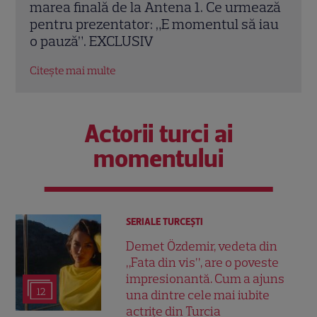
ează
finala Survivor! Ce spune despre Lucian
Ante
 iau
Popa și singurul lui duel real, cel cu Aris
a câ
Eram
Citeș
Citește mai multe
Actorii turci ai
momentului
SERIALE TURCEŞTI
Demet Özdemir, vedeta din
„Fata din vis”, are o poveste
impresionantă. Cum a ajuns
12
una dintre cele mai iubite
actrițe din Turcia