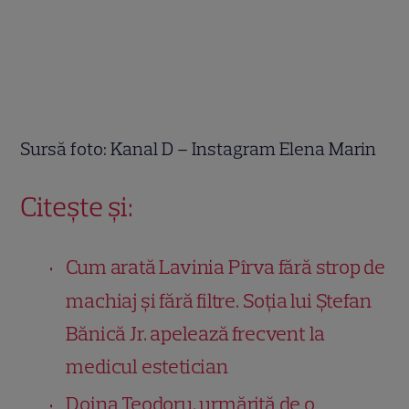
Sursă foto: Kanal D – Instagram Elena Marin
Citește și:
Cum arată Lavinia Pîrva fără strop de
machiaj și fără filtre. Soția lui Ștefan
Bănică Jr. apelează frecvent la
medicul estetician
Doina Teodoru, urmărită de o