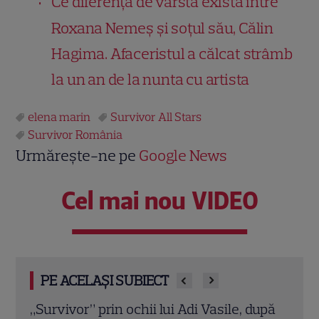
Ce diferență de vârstă există între
Roxana Nemeș și soțul său, Călin
Hagima. Afaceristul a călcat strâmb
la un an de la nunta cu artista
elena marin
Survivor All Stars
Survivor România
Urmărește-ne pe
Google News
Cel mai nou VIDEO
PE ACELAȘI SUBIECT
upă
Bianca Stoica dă cărțile pe față după
Câți