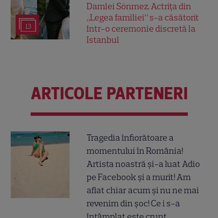
Damlei Sönmez. Actrița din
„Legea familiei” s-a căsătorit
13
într-o ceremonie discretă la
Istanbul
ARTICOLE PARTENERI
Tragedia înfiorătoare a
momentului în România!
Artista noastră și-a luat Adio
pe Facebook și a murit! Am
aflat chiar acum și nu ne mai
revenim din șoc! Ce i s-a
întâmplat este crunt