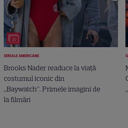
20
SERIALE AMERICANE
S
Brooks Nader readuce la viață
costumul iconic din
„Baywatch”. Primele imagini de
la filmări