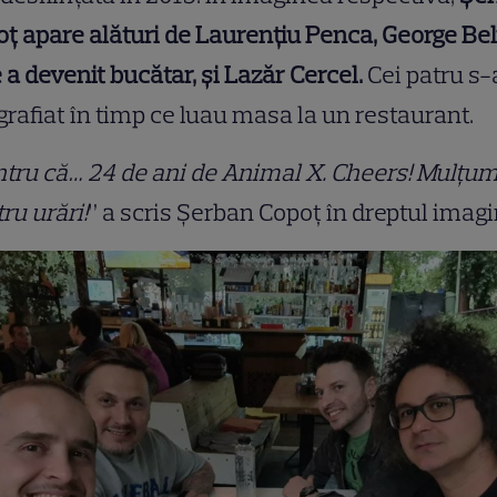
ț apare alături de
Laurențiu Penca, George Bel
 a devenit bucătar, și Lazăr Cercel.
Cei patru s
grafiat în timp ce luau masa la un restaurant.
tru că… 24 de ani de Animal X. Cheers! Mulțu
ru urări!
” a scris Șerban Copoț în dreptul imagin