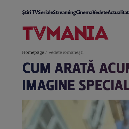
Știri TV
Seriale
Streaming
Cinema
Vedete
Actualita
Homepage
/
Vedete româneşti
CUM ARATĂ ACUM
IMAGINE SPECIA