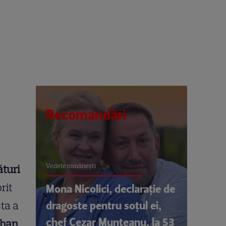
Recomandări
Vedete româneşti
ături
rit
Mona Nicolici, declarație de
dragoste pentru soțul ei,
ta a
chef Cezar Munteanu, la 53
rban