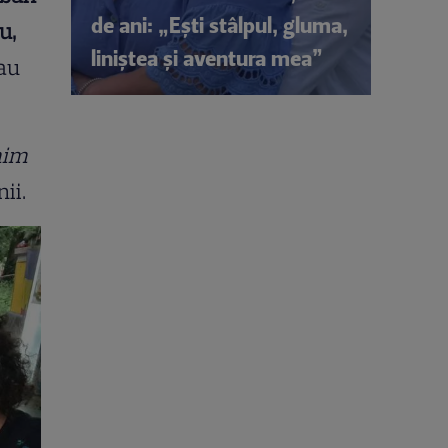
de ani: „Ești stâlpul, gluma,
u,
liniștea și aventura mea”
-au
mim
ii.