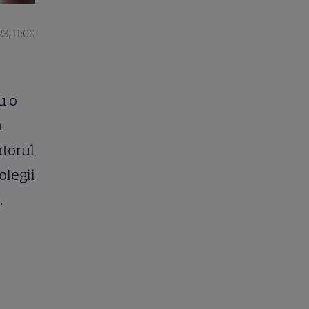
3, 11:00
u o
a
atorul
olegii
.