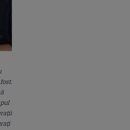
u
fost.
nă
mpul
rații
rați