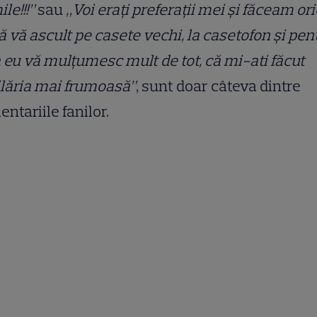
ile!!!”
sau
„Voi erați preferații mei și făceam or
ă vă ascult pe casete vechi, la casetofon și pen
 eu vă mulțumesc mult de tot, că mi-ati făcut
lăria mai frumoasă”
, sunt doar câteva dintre
ntariile fanilor.