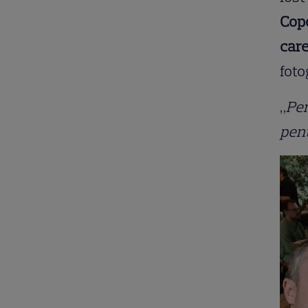
Copo
care
foto
„
Pen
pent