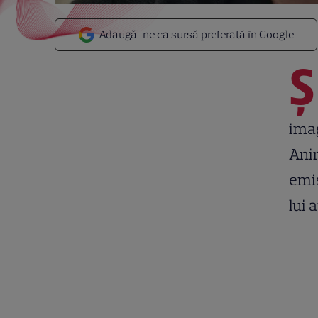
Adaugă-ne ca sursă preferată în Google
Ș
imag
Anim
emis
lui 