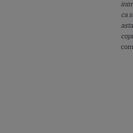
inim
ca s
asta
copi
come