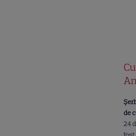
Cu
An
Șerb
de c
24 d
fost