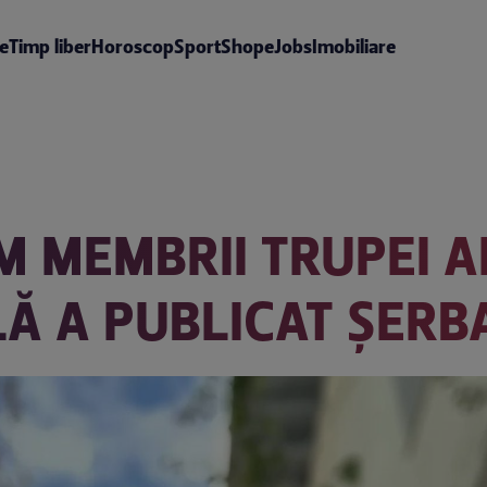
te
Timp liber
Horoscop
Sport
Shop
eJobs
Imobiliare
 MEMBRII TRUPEI A
LĂ A PUBLICAT ȘER