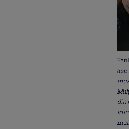
Fani
ascu
muzi
Mulț
din 
frum
mei.