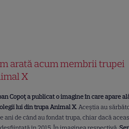
m arată acum membrii trupei
imal X
an Copoț a publicat o imagine în care apare al
olegii lui din trupa Animal X
. Aceștia au sărbăto
e ani de când au fondat trupa, chiar dacă aceas
 desființată în 2015. În imaginea respectivă,
Șe