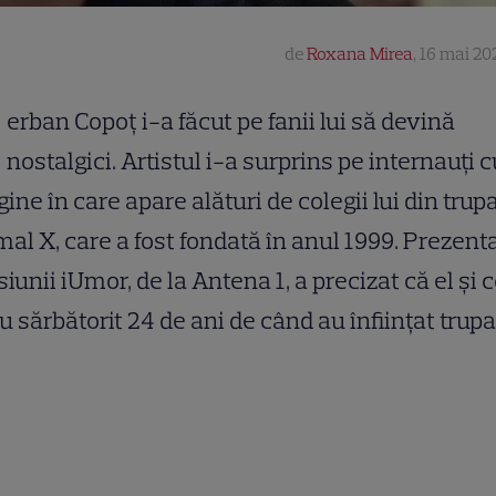
de
Roxana Mirea
,
16 mai 202
erban Copoț i-a făcut pe fanii lui să devină
nostalgici. Artistul i-a surprins pe internauți c
ine în care apare alături de colegii lui din trup
al X, care a fost fondată în anul 1999. Prezent
iunii iUmor, de la Antena 1, a precizat că el și c
au sărbătorit 24 de ani de când au înființat trupa