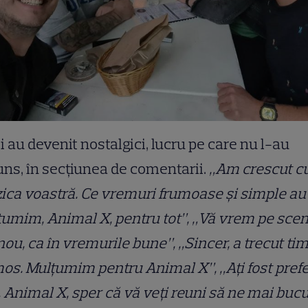
i au devenit nostalgici, lucru pe care nu l-au
ns, în secțiunea de comentarii.
„Am crescut c
ca voastră. Ce vremuri frumoase și simple au 
umim, Animal X, pentru tot”, „Vă vrem pe sce
nou, ca în vremurile bune”, „Sincer, a trecut ti
os. Mulțumim pentru Animal X”, „Ați fost prefe
 Animal X, sper că vă veți reuni să ne mai bucu