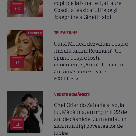
copii: de la Nina, fetița Laurei
68
Cosoi, la Jessica lui Pepe și
Josephine a Ginei Pistol
TELEVIZIUNE
Exclusiv
Oana Monea, dezvăluiri despre
„Insula Iubirii: Reuniuni”. Ce
spune despre foștii
16
concurenți: „Anumite lucruri
au rămas nerezolvate”
EXCLUSIV
VEDETE ROMÂNEŞTI
Chef Orlando Zaharia și soția
lui, Mădălina, au împlinit 22 de
ani de căsnicie. Cum arătau în
11
ziua nunții și povestea lor de
iubire