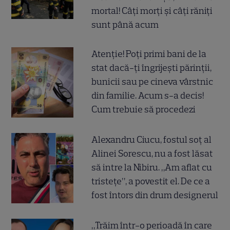
mortal! Câți morți și câți răniți
sunt până acum
Atenție! Poți primi bani de la
stat dacă-ți îngrijești părinții,
bunicii sau pe cineva vârstnic
din familie. Acum s-a decis!
Cum trebuie să procedezi
Alexandru Ciucu, fostul soț al
Alinei Sorescu, nu a fost lăsat
să intre la Nibiru. „Am aflat cu
tristețe”, a povestit el. De ce a
fost întors din drum designerul
„Trăim într-o perioadă în care