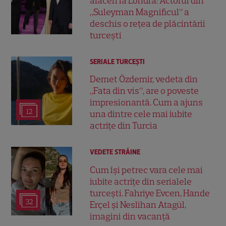
afaceri la Londra: Actorul din
„Suleyman Magnificul” a
deschis o rețea de plăcintării
turcești
SERIALE TURCEŞTI
Demet Özdemir, vedeta din
„Fata din vis”, are o poveste
impresionantă. Cum a ajuns
12
una dintre cele mai iubite
actrițe din Turcia
VEDETE STRĂINE
Cum își petrec vara cele mai
iubite actrițe din serialele
turcești. Fahriye Evcen, Hande
32
Erçel și Neslihan Atagül,
imagini din vacanță