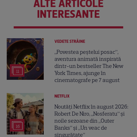
ALTE ARTICOLE
INTERESANTE
VEDETE STRĂINE
„Povestea peștelui posac”,
aventura animată inspirată
dintr-un bestseller The New
11
York Times, ajunge în
cinematografe pe 7 august
NETFLIX
Noutăți Netflix în august 2026:
Robert De Niro, „Nosferatu” și
noile sezoane din „Outer
16
Banks” și „Un veac de
singurătate”