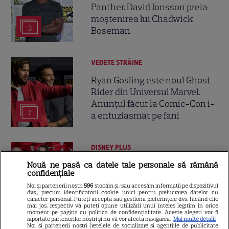
Panther. David Jonsson preia
moștenirea lui Chadwick
3
Boseman
VEDETE STRĂINE
Ryan Gosling este noul Ghost
Rider din Universul Marvel.
Anunțul făcut la Comic-Con i-
7
a entuziasmat pe fani
DISNEY PLUS
„Diavolul se îmbracă de la
Nouă ne pasă ca datele tale personale să rămână
confidențiale
Prada 2” s-a lansat pe Disney+.
Noi și partenerii noștri
596
stocăm și/sau accesăm informații pe dispozitivul
Meryl Streep și Anne
dvs., precum identificatorii cookie unici pentru prelucrarea datelor cu
Hathaway revin la revista
caracter personal. Puteți accepta sau gestiona preferințele dvs. făcând clic
mai jos, respectiv vă puteți opune utilizării unui interes legitim în orice
Runway
moment pe pagina cu politica de confidențialitate. Aceste alegeri vor fi
raportate partenerilor noștri și nu vă vor afecta navigarea.
Mai multe detalii
Noi si partenerii nostri (retelele de socializare si agentiile de publicitate