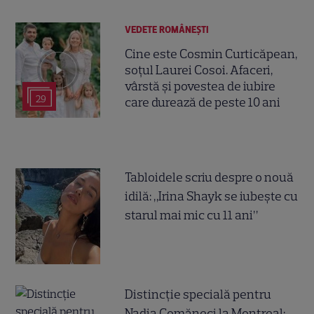
VEDETE ROMÂNEŞTI
Cine este Cosmin Curticăpean,
soțul Laurei Cosoi. Afaceri,
vârstă și povestea de iubire
29
care durează de peste 10 ani
Tabloidele scriu despre o nouă
idilă: „Irina Shayk se iubește cu
starul mai mic cu 11 ani”
Distincție specială pentru
Nadia Comăneci la Montreal: