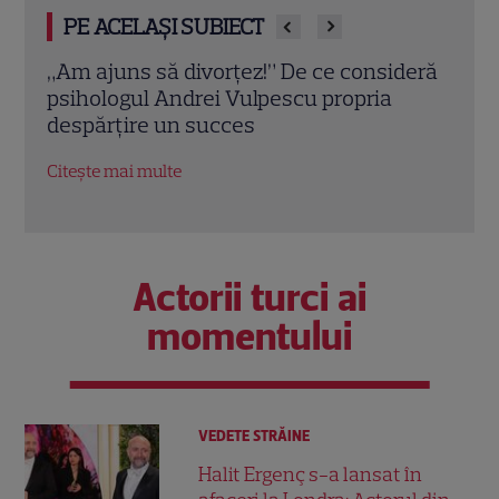
PE ACELAȘI SUBIECT
deră
Eva Pavel nu ia vacanță! Realizatoarea
Trau
emisiunii „Apel la Consilier” pregătește
drag
un nou sezon intens la Kanal D
marc
Citește mai multe
Citeș
Actorii turci ai
momentului
VEDETE STRĂINE
Halit Ergenç s-a lansat în