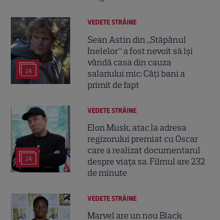
VEDETE STRĂINE
Sean Astin din „Stăpânul
Inelelor” a fost nevoit să își
vândă casa din cauza
14
salariului mic: Câți bani a
primit de fapt
VEDETE STRĂINE
Elon Musk, atac la adresa
regizorului premiat cu Oscar
care a realizat documentarul
14
despre viața sa. Filmul are 232
de minute
VEDETE STRĂINE
Marvel are un nou Black