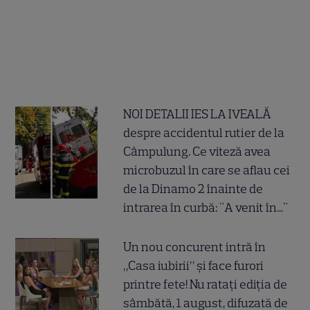
NOI DETALII IES LA IVEALĂ
despre accidentul rutier de la
Câmpulung. Ce viteză avea
microbuzul în care se aflau cei
de la Dinamo 2 înainte de
intrarea în curbă: "A venit în..."
Un nou concurent intră în
„Casa iubirii” și face furori
printre fete! Nu ratați ediția de
sâmbătă, 1 august, difuzată de