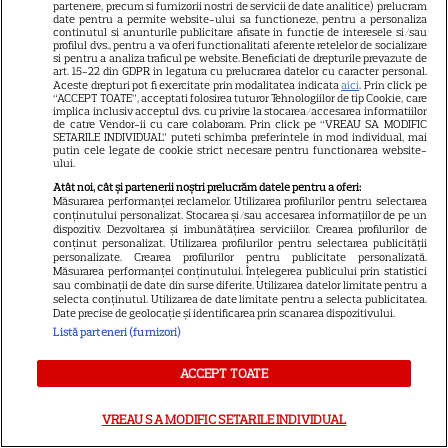
partenere, precum si furnizorii nostri de servicii de date analitice) prelucram
VEDETE STRĂINE
date pentru a permite website-ului sa functioneze, pentru a personaliza
continutul si anunturile publicitare afisate in functie de interesele si/sau
profilul dvs., pentru a va oferi functionalitati aferente retelelor de socializare
Meryl Streep, gest
si pentru a analiza traficul pe website. Beneficiati de drepturile prevazute de
art. 15-22 din GDPR in legatura cu prelucrarea datelor cu caracter personal.
impresionant pentru Anne
Aceste drepturi pot fi exercitate prin modalitatea indicata
aici
. Prin click pe
Hathaway și Emily Blunt la
“ACCEPT TOATE”, acceptati folosirea tuturor Tehnologiilor de tip Cookie, care
implica inclusiv acceptul dvs. cu privire la stocarea/accesarea informatiilor
9
„Diavolul se îmbracă de la
de catre Vendor-ii cu care colaboram. Prin click pe “VREAU SA MODIFIC
SETARILE INDIVIDUAL” puteti schimba preferintele in mod individual, mai
Prada 2”. Ce salarii ar fi primit
putin cele legate de cookie strict necesare pentru functionarea website-
ului.
actrițele
Atât noi, cât și partenerii noștri prelucrăm datele pentru a oferi:
Măsurarea performanței reclamelor. Utilizarea profilurilor pentru selectarea
conținutului personalizat. Stocarea și/sau accesarea informațiilor de pe un
VEDETE STRĂINE
dispozitiv. Dezvoltarea și îmbunătățirea serviciilor. Crearea profilurilor de
conținut personalizat. Utilizarea profilurilor pentru selectarea publicității
Tom Holland, decizie radicală
personalizate. Crearea profilurilor pentru publicitate personalizată.
Măsurarea performanței conținutului. Înțelegerea publicului prin statistici
pentru noul său film! Ce
sau combinații de date din surse diferite. Utilizarea datelor limitate pentru a
promisiune a făcut actorul
selecta conținutul. Utilizarea de date limitate pentru a selecta publicitatea.
Date precise de geolocație și identificarea prin scanarea dispozitivului.
13
după momentele virale în care
Listă parteneri (furnizori)
a făcut senzație prin dans
ACCEPT TOATE
SKYSHOWTIME
VREAU SA MODIFIC SETARILE INDIVIDUAL
Scarlett Johansson și Kristin