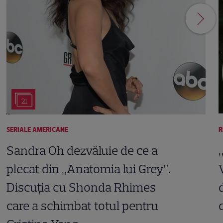
21
SERIALE AMERICANE
R
Sandra Oh dezvăluie de ce a
plecat din „Anatomia lui Grey”.
Discuția cu Shonda Rhimes
care a schimbat totul pentru