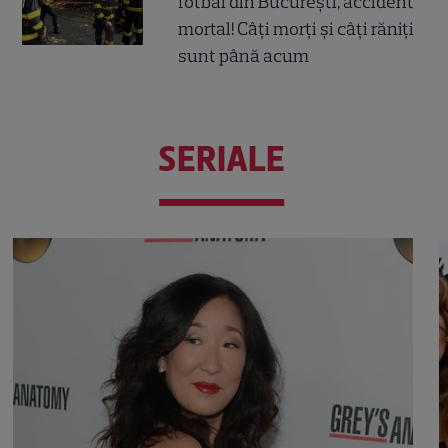
fotbal din București, accident
mortal! Câți morți și câți răniți
sunt până acum
SERIALE