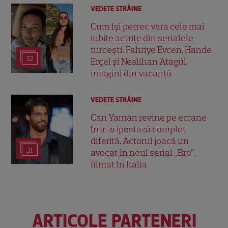
VEDETE STRĂINE
Cum își petrec vara cele mai
iubite actrițe din serialele
turcești. Fahriye Evcen, Hande
32
Erçel și Neslihan Atagül,
imagini din vacanță
VEDETE STRĂINE
Can Yaman revine pe ecrane
într-o ipostază complet
diferită. Actorul joacă un
31
avocat în noul serial „Bro”,
filmat în Italia
ARTICOLE PARTENERI