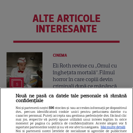
ALTE ARTICOLE
INTERESANTE
CINEMA
Eli Roth revine cu „Omul cu
înghețata mortală”. Filmul
horror în care copiii devin
5
criminali după ce mănâncă
înghețată
Nouă ne pasă ca datele tale personale să rămână
confidențiale
Noi și partenerii noștri
596
stocăm și/sau accesăm informații pe dispozitivul
VEDETE STRĂINE
dvs., precum identificatorii cookie unici pentru prelucrarea datelor cu
caracter personal. Puteți accepta sau gestiona preferințele dvs. făcând clic
„Povestea peștelui posac”,
mai jos, respectiv vă puteți opune utilizării unui interes legitim în orice
moment pe pagina cu politica de confidențialitate. Aceste alegeri vor fi
aventura animată inspirată
raportate partenerilor noștri și nu vă vor afecta navigarea.
Mai multe detalii
Noi si partenerii nostri (retelele de socializare si agentiile de publicitate
dintr-un bestseller The New