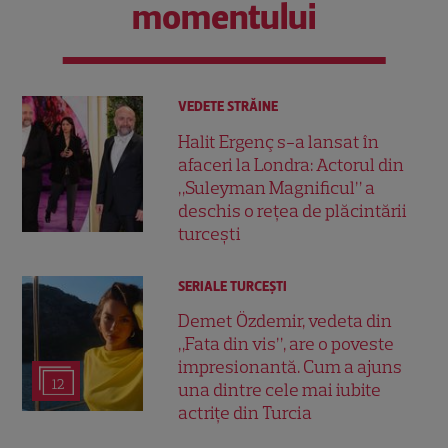
momentului
VEDETE STRĂINE
Halit Ergenç s-a lansat în
afaceri la Londra: Actorul din
„Suleyman Magnificul” a
deschis o rețea de plăcintării
turcești
SERIALE TURCEŞTI
Demet Özdemir, vedeta din
„Fata din vis”, are o poveste
impresionantă. Cum a ajuns
12
una dintre cele mai iubite
actrițe din Turcia