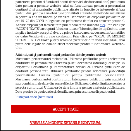
partenere, precum si furnizorii nostri de servicii de date analitice) prelucram
11
York Times, ajunge în
date pentru a permite website-ului sa functioneze, pentru a personaliza
continutul si anunturile publicitare afisate in functie de interesele si/sau
cinematografe pe 7 august
profilul dvs., pentru a va oferi functionalitati aferente retelelor de socializare
si pentru a analiza traficul pe website. Beneficiati de drepturile prevazute de
art. 15-22 din GDPR in legatura cu prelucrarea datelor cu caracter personal.
Aceste drepturi pot fi exercitate prin modalitatea indicata
aici
. Prin click pe
NETFLIX
“ACCEPT TOATE”, acceptati folosirea tuturor Tehnologiilor de tip Cookie, care
implica inclusiv acceptul dvs. cu privire la stocarea/accesarea informatiilor
de catre Vendor-ii cu care colaboram. Prin click pe “VREAU SA MODIFIC
Noutăți Netflix în august 2026:
SETARILE INDIVIDUAL” puteti schimba preferintele in mod individual, mai
putin cele legate de cookie strict necesare pentru functionarea website-
Robert De Niro, „Nosferatu” și
ului.
noile sezoane din „Outer
Atât noi, cât și partenerii noștri prelucrăm datele pentru a oferi:
16
Banks” și „Un veac de
Măsurarea performanței reclamelor. Utilizarea profilurilor pentru selectarea
conținutului personalizat. Stocarea și/sau accesarea informațiilor de pe un
singurătate”
dispozitiv. Dezvoltarea și îmbunătățirea serviciilor. Crearea profilurilor de
conținut personalizat. Utilizarea profilurilor pentru selectarea publicității
personalizate. Crearea profilurilor pentru publicitate personalizată.
Măsurarea performanței conținutului. Înțelegerea publicului prin statistici
VEDETE STRĂINE
sau combinații de date din surse diferite. Utilizarea datelor limitate pentru a
selecta conținutul. Utilizarea de date limitate pentru a selecta publicitatea.
Sean Astin din „Stăpânul
Date precise de geolocație și identificarea prin scanarea dispozitivului.
Inelelor” a fost nevoit să își
Listă parteneri (furnizori)
vândă casa din cauza
ACCEPT TOATE
14
salariului mic: Câți bani a
primit de fapt
VREAU SA MODIFIC SETARILE INDIVIDUAL