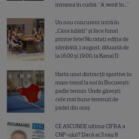
intrarea în curbă: "A venit în..."
Un nou concurent intră în
„Casa iubirii” și face furori
printre fete! Nu ratați ediția de
sâmbătă, 1 august, difuzată de
la 16:00 și 19:00, la Kanal D
Harta unei distracții sportive în
mare trend la noi în București:
padle tennis. Unde găsești
cele mai bune terenuri de
padel din oraș
CE ASCUNDE ultima CIFRA a
CNP-ului? Dacă ai 3 sau 8