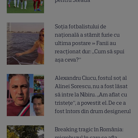
Soția fotbalistului de
națională a stârnit furie cu
ultima postare » Fanii au
reacționat dur: „Cum să spui
așa ceva?”
Alexandru Ciucu, fostul soț al
Alinei Sorescu, nu a fost lăsat
să intre la Nibiru. „Am aflat cu
tristețe”, a povestit el. De ce a
fost întors din drum designerul
Breaking tragic în România:
microbuzul în care se afla