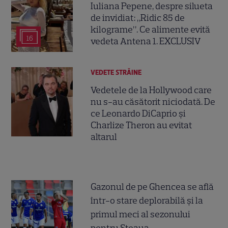
Iuliana Pepene, despre silueta
de invidiat: „Ridic 85 de
kilograme”. Ce alimente evită
16
vedeta Antena 1. EXCLUSIV
VEDETE STRĂINE
Vedetele de la Hollywood care
nu s-au căsătorit niciodată. De
ce Leonardo DiCaprio și
Charlize Theron au evitat
altarul
Gazonul de pe Ghencea se află
într-o stare deplorabilă și la
primul meci al sezonului
pentru Steaua