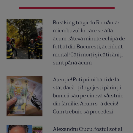
Breaking tragic în România:
microbuzul în care se afla
acum câteva minute echipa de
fotbal din București, accident
mortal! Câți morți și câți răniți
sunt până acum
Atenție! Poți primi bani de la
stat dacă-ți îngrijești părinții,
bunicii sau pe cineva vârstnic
din familie. Acum s-a decis!
Cum trebuie să procedezi
Alexandru Ciucu, fostul soț al