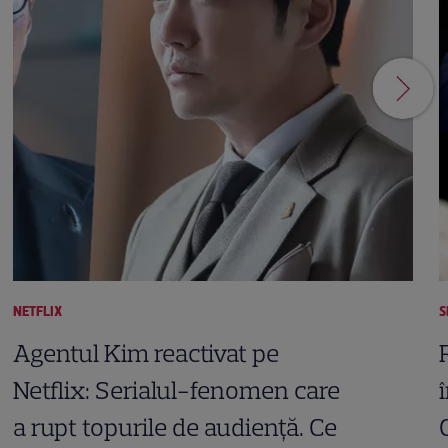
NETFLIX
S
Agentul Kim reactivat pe
Netflix: Serialul-fenomen care
a rupt topurile de audiență. Ce