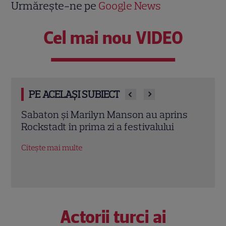
Urmărește-ne pe
Google News
Cel mai nou VIDEO
PE ACELAȘI SUBIECT
s
De ce să citești “Soți și amanți”? O
Oțelu
poveste despre iubiri imposibile și
mai 
adevăruri ascunse peste generații
meta
Citește mai multe
Citeș
Actorii turci ai