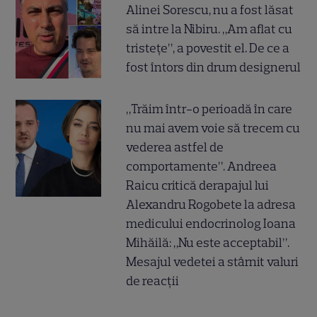
Alinei Sorescu, nu a fost lăsat
să intre la Nibiru. „Am aflat cu
tristețe”, a povestit el. De ce a
fost întors din drum designerul
„Trăim într-o perioadă în care
nu mai avem voie să trecem cu
vederea astfel de
comportamente”. Andreea
Raicu critică derapajul lui
Alexandru Rogobete la adresa
medicului endocrinolog Ioana
Mihăilă: „Nu este acceptabil”.
Mesajul vedetei a stârnit valuri
de reacții