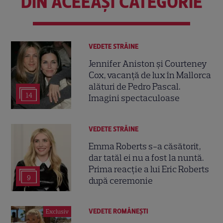
DIN ACEEAȘI CATEGORIE
VEDETE STRĂINE
Jennifer Aniston și Courteney
Cox, vacanță de lux în Mallorca
alături de Pedro Pascal.
14
Imagini spectaculoase
VEDETE STRĂINE
Emma Roberts s-a căsătorit,
dar tatăl ei nu a fost la nuntă.
Prima reacție a lui Eric Roberts
9
după ceremonie
VEDETE ROMÂNEŞTI
Exclusiv