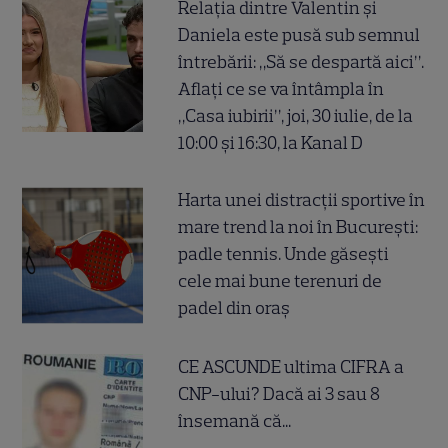
Relația dintre Valentin și
Daniela este pusă sub semnul
întrebării: „Să se despartă aici”.
Aflați ce se va întâmpla în
„Casa iubirii”, joi, 30 iulie, de la
10:00 și 16:30, la Kanal D
Harta unei distracții sportive în
mare trend la noi în București:
padle tennis. Unde găsești
cele mai bune terenuri de
padel din oraș
CE ASCUNDE ultima CIFRA a
CNP-ului? Dacă ai 3 sau 8
însemană că...