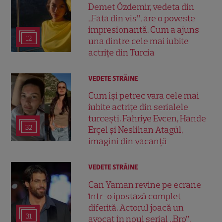
Demet Özdemir, vedeta din
„Fata din vis”, are o poveste
impresionantă. Cum a ajuns
12
una dintre cele mai iubite
actrițe din Turcia
VEDETE STRĂINE
Cum își petrec vara cele mai
iubite actrițe din serialele
turcești. Fahriye Evcen, Hande
32
Erçel și Neslihan Atagül,
imagini din vacanță
VEDETE STRĂINE
Can Yaman revine pe ecrane
într-o ipostază complet
diferită. Actorul joacă un
31
avocat în noul serial „Bro”,