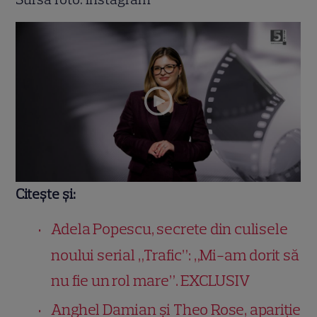
Citește și:
Adela Popescu, secrete din culisele
noului serial „Trafic”: „Mi-am dorit să
nu fie un rol mare”. EXCLUSIV
Anghel Damian și Theo Rose, apariție