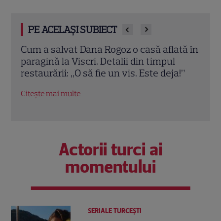
PE ACELAȘI SUBIECT
e.
Cum a salvat Dana Rogoz o casă aflată în
Dana
e
paragină la Viscri. Detalii din timpul
fiica
restaurării: „O să fie un vis. Este deja!”
mai 
Citește mai multe
Citeș
Actorii turci ai
momentului
SERIALE TURCEŞTI