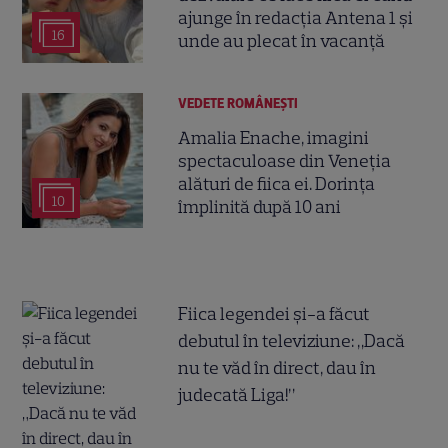
ajunge în redacția Antena 1 și
16
unde au plecat în vacanță
VEDETE ROMÂNEŞTI
Amalia Enache, imagini
spectaculoase din Veneția
alături de fiica ei. Dorința
10
împlinită după 10 ani
Fiica legendei și-a făcut
debutul în televiziune: „Dacă
nu te văd în direct, dau în
judecată Liga!”