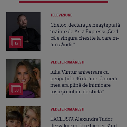
TELEVIZIUNE
Cheloo, declarație neașteptată
înainte de Asia Express: „Cred
că e singura chestie la care m-
12
am gândit”
VEDETE ROMÂNEŞTI
Iulia Vântur, aniversare cu
peripeții la 46 de ani: „Camera
mea era plină de inimioare
30
roșii și cioburi de sticlă”
VEDETE ROMÂNEŞTI
EXCLUSIV. Alexandra Tudor
dezvăluie ce face fiica ei când