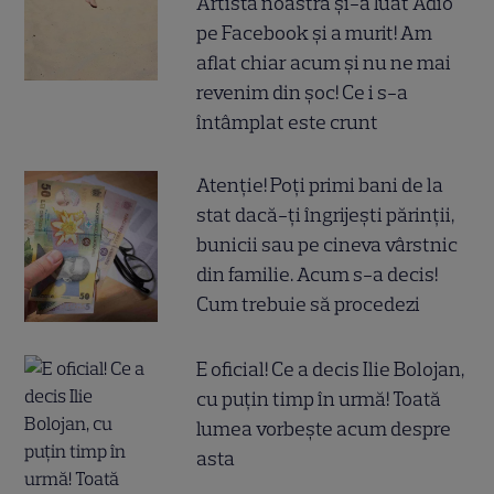
Artista noastră și-a luat Adio
pe Facebook și a murit! Am
aflat chiar acum și nu ne mai
revenim din șoc! Ce i s-a
întâmplat este crunt
Atenție! Poți primi bani de la
stat dacă-ți îngrijești părinții,
bunicii sau pe cineva vârstnic
din familie. Acum s-a decis!
Cum trebuie să procedezi
E oficial! Ce a decis Ilie Bolojan,
cu puțin timp în urmă! Toată
lumea vorbește acum despre
asta