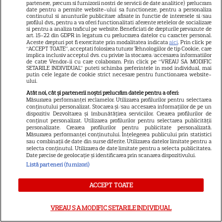
partenere, precum si furnizorii nostri de servicii de date analitice) prelucram
date pentru a permite website-ului sa functioneze, pentru a personaliza
continutul si anunturile publicitare afisate in functie de interesele si/sau
profilul dvs., pentru a va oferi functionalitati aferente retelelor de socializare
si pentru a analiza traficul pe website. Beneficiati de drepturile prevazute de
art. 15-22 din GDPR in legatura cu prelucrarea datelor cu caracter personal.
Aceste drepturi pot fi exercitate prin modalitatea indicata
aici
. Prin click pe
“ACCEPT TOATE”, acceptati folosirea tuturor Tehnologiilor de tip Cookie, care
implica inclusiv acceptul dvs. cu privire la stocarea/accesarea informatiilor
ALTE ARTICOLE
de catre Vendor-ii cu care colaboram. Prin click pe “VREAU SA MODIFIC
SETARILE INDIVIDUAL” puteti schimba preferintele in mod individual, mai
putin cele legate de cookie strict necesare pentru functionarea website-
INTERESANTE
ului.
Atât noi, cât și partenerii noștri prelucrăm datele pentru a oferi:
Măsurarea performanței reclamelor. Utilizarea profilurilor pentru selectarea
conținutului personalizat. Stocarea și/sau accesarea informațiilor de pe un
dispozitiv. Dezvoltarea și îmbunătățirea serviciilor. Crearea profilurilor de
conținut personalizat. Utilizarea profilurilor pentru selectarea publicității
personalizate. Crearea profilurilor pentru publicitate personalizată.
VEDETE STRĂINE
Măsurarea performanței conținutului. Înțelegerea publicului prin statistici
sau combinații de date din surse diferite. Utilizarea datelor limitate pentru a
Marvel are un nou Black
selecta conținutul. Utilizarea de date limitate pentru a selecta publicitatea.
Date precise de geolocație și identificarea prin scanarea dispozitivului.
Panther. David Jonsson preia
Listă parteneri (furnizori)
moștenirea lui Chadwick
3
Boseman
ACCEPT TOATE
VREAU SA MODIFIC SETARILE INDIVIDUAL
VEDETE STRĂINE