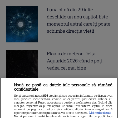
Luna plină din 29 iulie
deschide un nou capitol. Este
momentul astral care îți poate
schimba direcția vieții
Ploaia de meteori Delta
Aquaride 2026: când o poți
vedea cel mai bine
Nouă ne pasă ca datele tale personale să rămână
confidențiale
Noi și partenerii noștri
596
stocăm și/sau accesăm informații pe dispozitivul
Câte calorii are pepenele roșu
dvs., precum identificatorii cookie unici pentru prelucrarea datelor cu
caracter personal. Puteți accepta sau gestiona preferințele dvs. făcând clic
– beneficii și contraindicații
mai jos, respectiv vă puteți opune utilizării unui interes legitim în orice
moment pe pagina cu politica de confidențialitate. Aceste alegeri vor fi
raportate partenerilor noștri și nu vă vor afecta navigarea.
Mai multe detalii
Noi si partenerii nostri (retelele de socializare si agentiile de publicitate