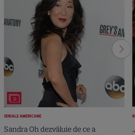
21
SERIALE AMERICANE
R
Sandra Oh dezvăluie de ce a