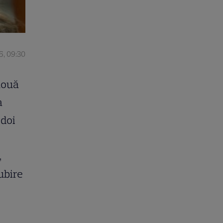
5, 09:30
nouă
a
 doi
,
ubire