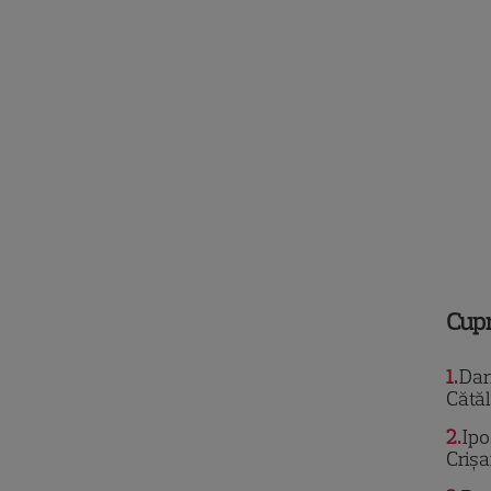
Cup
1
Dari
Cătăl
2
Ipo
Criș