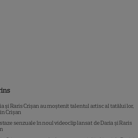
rins
a și Raris Crișan au moștenit talentul artisc al tatălui lor,
in Crișan
staze senzuale în noul videoclip lansat de Daria și Raris
an