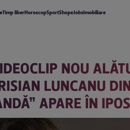
te
Timp liber
Horoscop
Sport
Shop
eJobs
Imobiliare
VIDEOCLIP NOU ALĂT
DARISIAN LUNCANU DI
NDĂ” APARE ÎN IPO