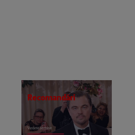
Recomandări
Vedete străine