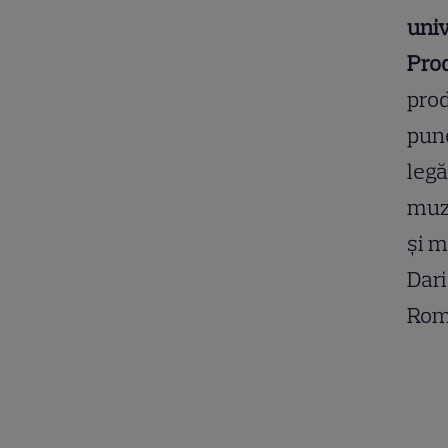
univ
Prod
prod
pune
legă
muzi
și m
Dari
Rom