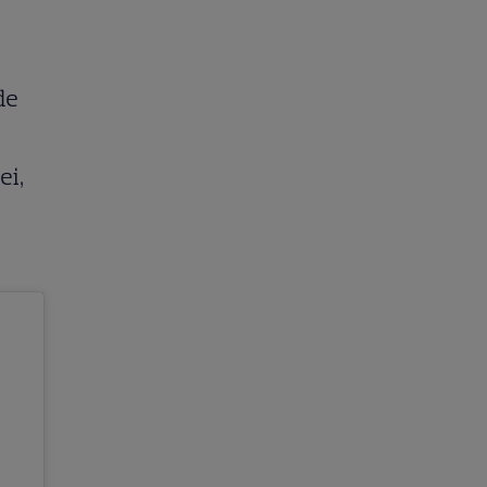
de
ei,