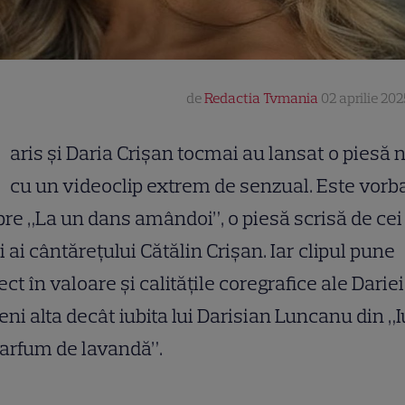
de
Redactia Tvmania
02 aprilie 202
R
aris și Daria Crișan tocmai au lansat o piesă 
cu un videoclip extrem de senzual. Este vorb
re „La un dans amândoi”, o piesă scrisă de cei
i ai cântărețului Cătălin Crișan. Iar clipul pune
ect în valoare și calitățile coregrafice ale Dariei
ni alta decât iubita lui Darisian Luncanu din „I
arfum de lavandă”.