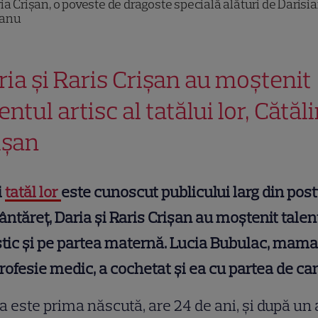
ia Crișan, o poveste de dragoste specială alături de Darisi
anu
ria și Raris Crișan au moștenit
entul artisc al tatălui lor, Cătăl
ișan
i
tatăl lor
este cunoscut publicului larg din pos
ântăreț, Daria și Raris Crișan au moștenit talen
stic și pe partea maternă. Lucia Bubulac, mama 
rofesie medic, a cochetat și ea cu partea de can
a este prima născută, are 24 de ani, și după un