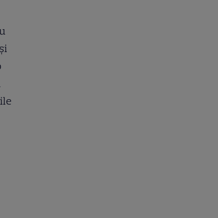
ru
și
o
d
ile