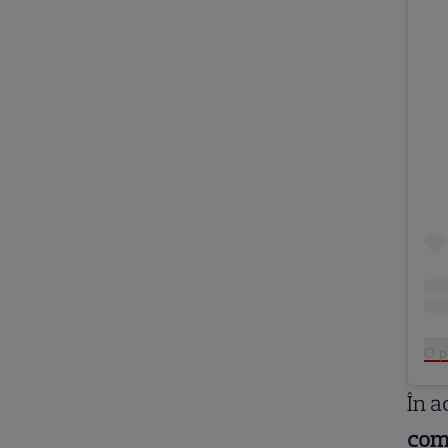
O p
În a
comp