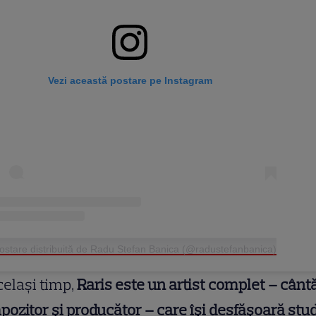
Vezi această postare pe Instagram
ostare distribuită de Radu Stefan Banica (@radustefanbanica)
celași timp,
Raris este un artist complet – cântă
ozitor și producător – care își desfășoară stud