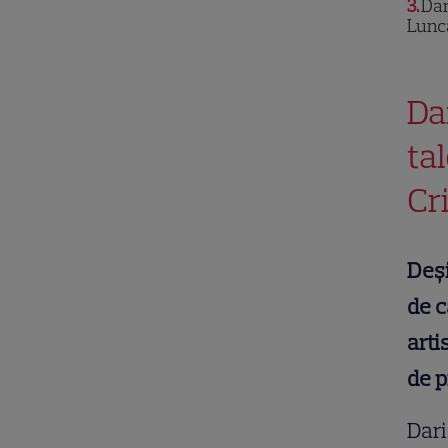
3
Dar
Lunc
Da
tal
Cr
Deș
de c
arti
de p
Dari