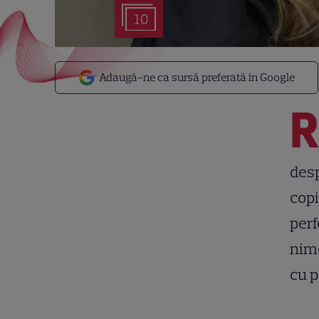
10
Adaugă-ne ca sursă preferată în Google
desp
copi
perf
nime
cu p