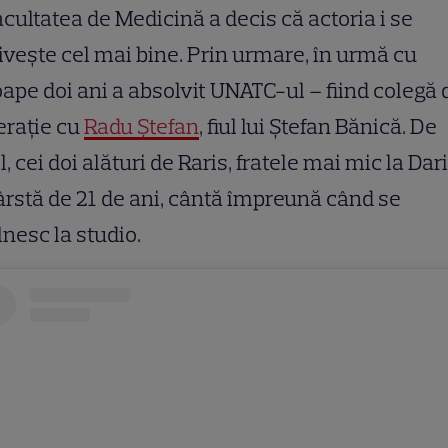
acultatea de Medicină a decis că actoria i se
ivește cel mai bine. Prin urmare, în urmă cu
ape doi ani a absolvit UNATC-ul – fiind colegă 
erație cu
Radu Ștefan
, fiul lui Ștefan Bănică. De
el, cei doi alături de Raris, fratele mai mic la Dari
ârstă de 21 de ani, cântă împreună când se
lnesc la studio.