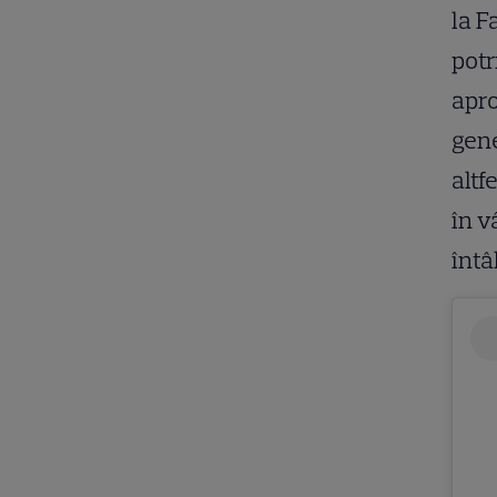
la F
potr
apro
gen
altf
în v
întâ