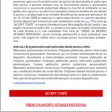
partenere, precum si furnizorii nostri de servicii de date analitice) prelucram
date pentru a permite website-ului sa functioneze, pentru a personaliza
continutul si anunturile publicitare afisate in functie de interesele si/sau
profilul dvs., pentru a va oferi functionalitati aferente retelelor de socializare
VEDETE STRĂINE
si pentru a analiza traficul pe website. Beneficiati de drepturile prevazute de
art. 15-22 din GDPR in legatura cu prelucrarea datelor cu caracter personal.
Ryan Gosling este noul Ghost
Aceste drepturi pot fi exercitate prin modalitatea indicata
aici
. Prin click pe
“ACCEPT TOATE”, acceptati folosirea tuturor Tehnologiilor de tip Cookie, care
Rider din Universul Marvel.
implica inclusiv acceptul dvs. cu privire la stocarea/accesarea informatiilor
de catre Vendor-ii cu care colaboram. Prin click pe “VREAU SA MODIFIC
Anunțul făcut la Comic-Con i-
SETARILE INDIVIDUAL” puteti schimba preferintele in mod individual, mai
7
putin cele legate de cookie strict necesare pentru functionarea website-
a entuziasmat pe fani
ului.
Atât noi, cât și partenerii noștri prelucrăm datele pentru a oferi:
Măsurarea performanței reclamelor. Utilizarea profilurilor pentru selectarea
conținutului personalizat. Stocarea și/sau accesarea informațiilor de pe un
DISNEY PLUS
dispozitiv. Dezvoltarea și îmbunătățirea serviciilor. Crearea profilurilor de
conținut personalizat. Utilizarea profilurilor pentru selectarea publicității
„Diavolul se îmbracă de la
personalizate. Crearea profilurilor pentru publicitate personalizată.
Prada 2” s-a lansat pe Disney+.
Măsurarea performanței conținutului. Înțelegerea publicului prin statistici
sau combinații de date din surse diferite. Utilizarea datelor limitate pentru a
Meryl Streep și Anne
selecta conținutul. Utilizarea de date limitate pentru a selecta publicitatea.
Date precise de geolocație și identificarea prin scanarea dispozitivului.
Hathaway revin la revista
Listă parteneri (furnizori)
Runway
ACCEPT TOATE
VEDETE STRĂINE
VREAU SA MODIFIC SETARILE INDIVIDUAL
Meryl Streep, gest