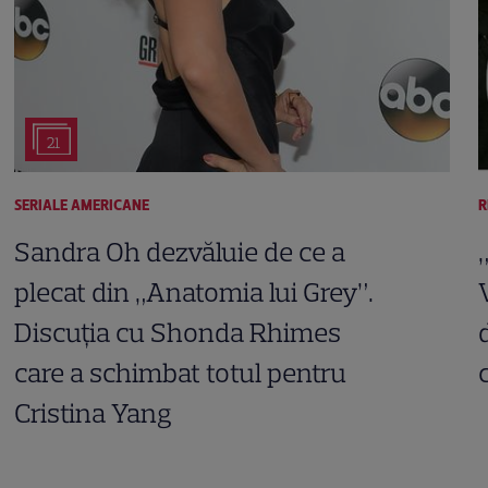
21
SERIALE AMERICANE
R
Sandra Oh dezvăluie de ce a
plecat din „Anatomia lui Grey”.
Discuția cu Shonda Rhimes
care a schimbat totul pentru
Cristina Yang