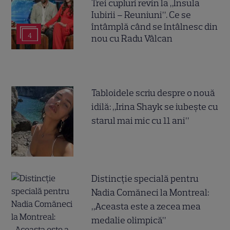
Trei cupluri revin la „Insula
Iubirii – Reuniuni”. Ce se
întâmplă când se întâlnesc din
4
nou cu Radu Vâlcan
Tabloidele scriu despre o nouă
idilă: „Irina Shayk se iubește cu
starul mai mic cu 11 ani”
Distincție specială pentru
Nadia Comăneci la Montreal:
„Aceasta este a zecea mea
medalie olimpică”