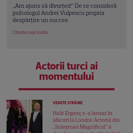
„Am ajuns să divorțez!” De ce consideră
Eva Pa
psihologul Andrei Vulpescu propria
emisiu
despărțire un succes
un nou
Citește mai multe
Citește 
Actorii turci ai
momentului
VEDETE STRĂINE
Halit Ergenç s-a lansat în
afaceri la Londra: Actorul din
„Suleyman Magnificul” a