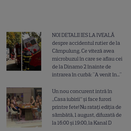
NOI DETALII IES LA IVEALĂ
despre accidentul rutier de la
Câmpulung. Ce viteză avea
microbuzul în care se aflau cei
de la Dinamo 2 înainte de
intrarea în curbă: "A venit în..."
Un nou concurent intră în
„Casa iubirii” și face furori
printre fete! Nu ratați ediția de
sâmbătă, 1 august, difuzată de
la 16:00 și 19:00, la Kanal D