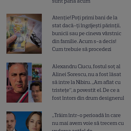
sunt până acum
Atenție! Poți primi bani de la
stat dacă-ți îngrijești părinții,
bunicii sau pe cineva vârstnic
din familie. Acum s-a decis!
Cum trebuie să procedezi
Alexandru Ciucu, fostul soț al
Alinei Sorescu, nu a fost lăsat
să intre la Nibiru. „Am aflat cu
tristețe”, a povestit el. De ce a
fost întors din drum designerul
„Trăim într-o perioadă în care
nu mai avem voie să trecem cu