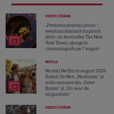
VEDETE STRĂINE
„Povestea peștelui posac”,
aventura animată inspirată
dintr-un bestseller The New
11
York Times, ajunge în
cinematografe pe 7 august
NETFLIX
Noutăți Netflix în august 2026:
Robert De Niro, „Nosferatu” și
noile sezoane din „Outer
16
Banks” și „Un veac de
singurătate”
VEDETE STRĂINE