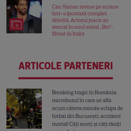
Can Yaman revine pe ecrane
într-o ipostază complet
diferită. Actorul joacă un
31
avocat în noul serial „Bro”,
filmat în Italia
ARTICOLE PARTENERI
Breaking tragic în România:
microbuzul în care se afla
acum câteva minute echipa de
fotbal din București, accident
mortal! Câți morți și câți răniți