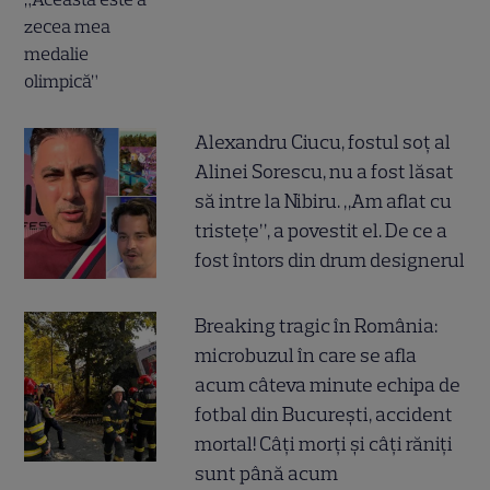
Alexandru Ciucu, fostul soț al
Alinei Sorescu, nu a fost lăsat
să intre la Nibiru. „Am aflat cu
tristețe”, a povestit el. De ce a
fost întors din drum designerul
Breaking tragic în România:
microbuzul în care se afla
acum câteva minute echipa de
fotbal din București, accident
mortal! Câți morți și câți răniți
sunt până acum