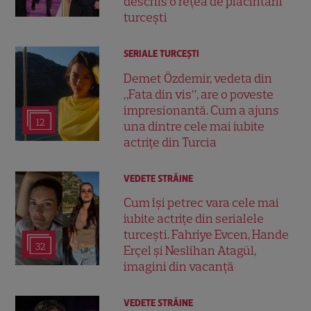
deschis o rețea de plăcintării
turcești
SERIALE TURCEŞTI
Demet Özdemir, vedeta din
„Fata din vis”, are o poveste
impresionantă. Cum a ajuns
12
una dintre cele mai iubite
actrițe din Turcia
VEDETE STRĂINE
Cum își petrec vara cele mai
iubite actrițe din serialele
turcești. Fahriye Evcen, Hande
32
Erçel și Neslihan Atagül,
imagini din vacanță
VEDETE STRĂINE