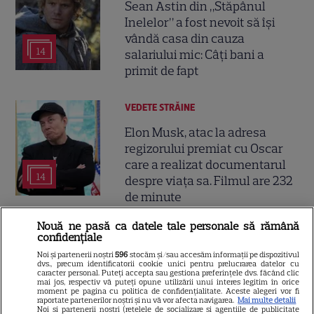
Sean Astin din „Stăpânul
Inelelor” a fost nevoit să își
vândă casa din cauza
14
salariului mic: Câți bani a
primit de fapt
VEDETE STRĂINE
Elon Musk, atac la adresa
regizorului premiat cu Oscar
care a realizat documentarul
14
despre viața sa. Filmul are 232
de minute
Nouă ne pasă ca datele tale personale să rămână
VEDETE STRĂINE
confidențiale
Noi și partenerii noștri
596
stocăm și/sau accesăm informații pe dispozitivul
Marvel are un nou Black
dvs., precum identificatorii cookie unici pentru prelucrarea datelor cu
Panther. David Jonsson preia
caracter personal. Puteți accepta sau gestiona preferințele dvs. făcând clic
mai jos, respectiv vă puteți opune utilizării unui interes legitim în orice
moștenirea lui Chadwick
moment pe pagina cu politica de confidențialitate. Aceste alegeri vor fi
raportate partenerilor noștri și nu vă vor afecta navigarea.
Mai multe detalii
3
Boseman
Noi si partenerii nostri (retelele de socializare si agentiile de publicitate