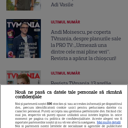
Adi Vasile
ULTIMUL NUMĂR
Andi Moisescu, pe coperta
TVmania, despre planurile sale
la PRO TV: „Urmează una
dintre cele mai pline veri”.
Revista a apărut la chioșcuri!
ULTIMUL NUMĂR
Revista TVmania, 13 aprilie
2026. Victoria Răileanu, pe
Nouă ne pasă ca datele tale personale să rămână
coperta noului număr
confidențiale
21
Noi și partenerii noștri
596
stocăm și/sau accesăm informații pe dispozitivul
dvs., precum identificatorii cookie unici pentru prelucrarea datelor cu
caracter personal. Puteți accepta sau gestiona preferințele dvs. făcând clic
mai jos, respectiv vă puteți opune utilizării unui interes legitim în orice
moment pe pagina cu politica de confidențialitate. Aceste alegeri vor fi
raportate partenerilor noștri și nu vă vor afecta navigarea.
Mai multe detalii
Noi si partenerii nostri (retelele de socializare si agentiile de publicitate