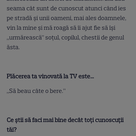
seama cât sunt de cunoscut atunci când ies
pe stradă şi unii oameni, mai ales doamnele,
vin la mine şi mă roagă să îi ajut fie să îşi
„urmărească” soţul, copilul, chestii de genul
ăsta.
Plăcerea ta vinovată la TV este…
„Să beau câte o bere.”
Ce ştii să faci mai bine decât toţi cunoscuţii
tăi?