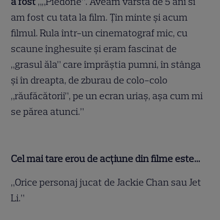
a fost
„„Piedone”. Aveam varsta de 5 ani si
am fost cu tata la film. Ţin minte şi acum
filmul. Rula într-un cinematograf mic, cu
scaune înghesuite şi eram fascinat de
„grasul ăla” care împrăştia pumni, în stânga
şi în dreapta, de zburau de colo-colo
„răufăcătorii”, pe un ecran uriaş, aşa cum mi
se părea atunci.”
Cel mai tare erou de acţiune din filme este…
„Orice personaj jucat de Jackie Chan sau Jet
Li.”