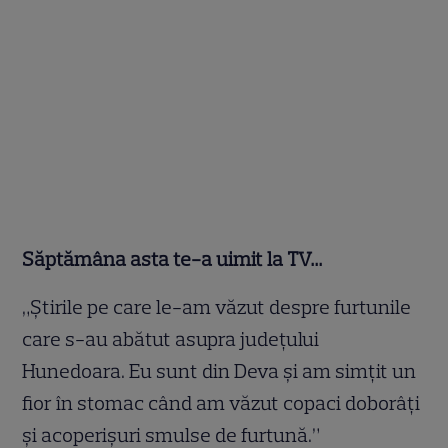
Săptămâna asta te-a uimit la TV…
„Ştirile pe care le-am văzut despre furtunile
care s-au abătut asupra judeţului
Hunedoara. Eu sunt din Deva şi am simţit un
fior în stomac când am văzut copaci doborâţi
şi acoperişuri smulse de furtună.”