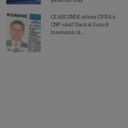
padel din oraș
CE ASCUNDE ultima CIFRA a
CNP-ului? Dacă ai 3 sau 8
însemană că...