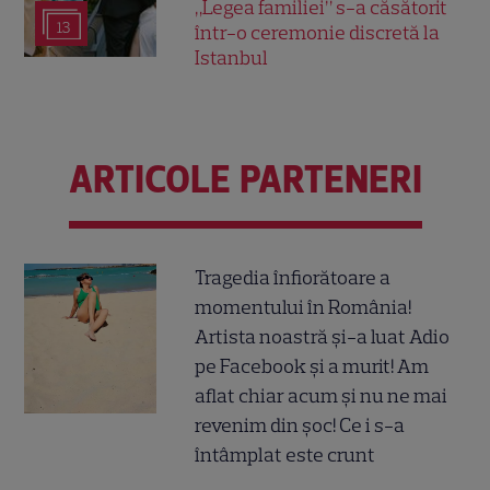
„Legea familiei” s-a căsătorit
13
într-o ceremonie discretă la
Istanbul
ARTICOLE PARTENERI
Tragedia înfiorătoare a
momentului în România!
Artista noastră și-a luat Adio
pe Facebook și a murit! Am
aflat chiar acum și nu ne mai
revenim din șoc! Ce i s-a
întâmplat este crunt