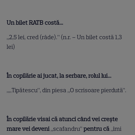
Un bilet RATB costă…
„2,5 lei, cred (râde).” (n.r. – Un bilet costă 1,3
lei)
În copilărie ai jucat, la serbare, rolul lui…
„„Tipătescu”, din piesa „O scrisoare pierdută”.
În copilărie visai că atunci când vei creşte
mare vei deveni
„scafandru”
pentru că
„îmi