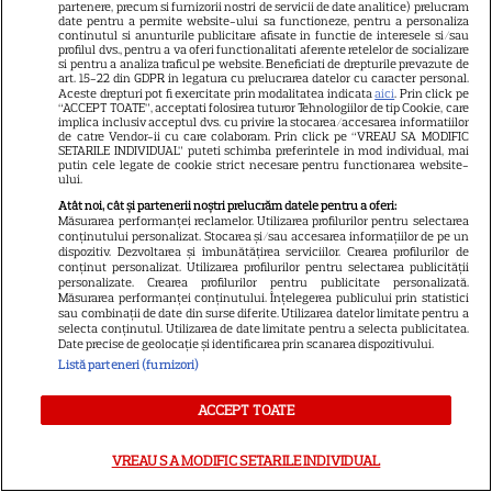
partenere, precum si furnizorii nostri de servicii de date analitice) prelucram
Incident neașteptat în direct »
date pentru a permite website-ului sa functioneze, pentru a personaliza
continutul si anunturile publicitare afisate in functie de interesele si/sau
Prezentatoarea TV a arătat mai
profilul dvs., pentru a va oferi functionalitati aferente retelelor de socializare
si pentru a analiza traficul pe website. Beneficiati de drepturile prevazute de
mult decât și-ar fi dorit: „Știe
art. 15-22 din GDPR in legatura cu prelucrarea datelor cu caracter personal.
Aceste drepturi pot fi exercitate prin modalitatea indicata
aici
. Prin click pe
ce face, e cu intenție”
“ACCEPT TOATE”, acceptati folosirea tuturor Tehnologiilor de tip Cookie, care
implica inclusiv acceptul dvs. cu privire la stocarea/accesarea informatiilor
de catre Vendor-ii cu care colaboram. Prin click pe “VREAU SA MODIFIC
SETARILE INDIVIDUAL” puteti schimba preferintele in mod individual, mai
putin cele legate de cookie strict necesare pentru functionarea website-
ului.
Gest uriaș: iubita finalistului
Atât noi, cât și partenerii noștri prelucrăm datele pentru a oferi:
Măsurarea performanței reclamelor. Utilizarea profilurilor pentru selectarea
argentinian a prezentat
conținutului personalizat. Stocarea și/sau accesarea informațiilor de pe un
dispozitiv. Dezvoltarea și îmbunătățirea serviciilor. Crearea profilurilor de
cadourile primite de la Lionel
conținut personalizat. Utilizarea profilurilor pentru selectarea publicității
personalizate. Crearea profilurilor pentru publicitate personalizată.
Messi
Măsurarea performanței conținutului. Înțelegerea publicului prin statistici
sau combinații de date din surse diferite. Utilizarea datelor limitate pentru a
selecta conținutul. Utilizarea de date limitate pentru a selecta publicitatea.
Date precise de geolocație și identificarea prin scanarea dispozitivului.
Listă parteneri (furnizori)
ACCEPT TOATE
Surpriză pentru elevi și părinți!
Școala începe mai devreme ca
VREAU SA MODIFIC SETARILE INDIVIDUAL
de obicei toamna aceasta! Ce a