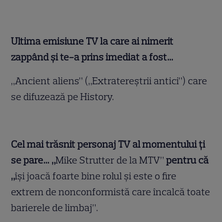
Ultima emisiune TV la care ai nimerit
zappând şi te-a prins imediat a fost…
„Ancient aliens” („Extratereştrii antici”) care
se difuzează pe History.
Cel mai trăsnit personaj TV al momentului ţi
se pare… „
Mike Strutter de la MTV”
pentru că
„
îşi joacă foarte bine rolul şi este o fire
extrem de nonconformistă care încalcă toate
barierele de limbaj”.