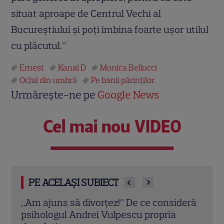
situat aproape de Centrul Vechi al
Bucureştiului şi poţi îmbina foarte uşor utilul
cu plăcutul.”
Ernest
Kanal D
Monica Bellucci
Ochii din umbră
Pe banii părinţilor
Urmărește-ne pe
Google News
Cel mai nou VIDEO
PE ACELAȘI SUBIECT
” De ce consideră
Eva Pavel nu ia vacanță! Realiza
escu propria
emisiunii „Apel la Consilier” pre