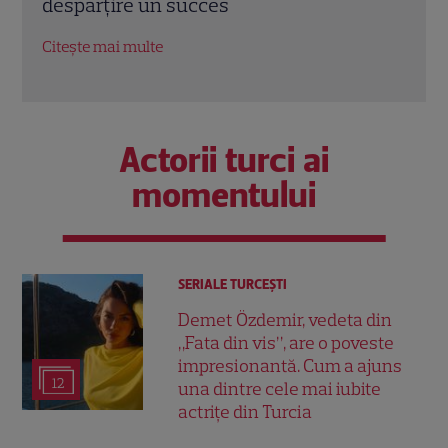
un nou sezon intens la Kanal D
Citește mai multe
Actorii turci ai
momentului
SERIALE TURCEŞTI
Demet Özdemir, vedeta din
„Fata din vis”, are o poveste
impresionantă. Cum a ajuns
12
una dintre cele mai iubite
actrițe din Turcia