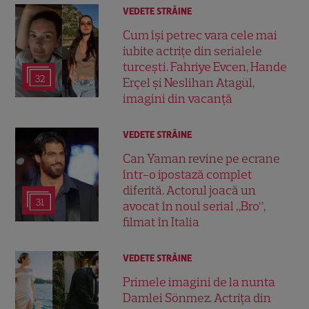
VEDETE STRĂINE
Cum își petrec vara cele mai
iubite actrițe din serialele
turcești. Fahriye Evcen, Hande
32
Erçel și Neslihan Atagül,
imagini din vacanță
VEDETE STRĂINE
Can Yaman revine pe ecrane
într-o ipostază complet
diferită. Actorul joacă un
31
avocat în noul serial „Bro”,
filmat în Italia
VEDETE STRĂINE
Primele imagini de la nunta
Damlei Sönmez. Actrița din