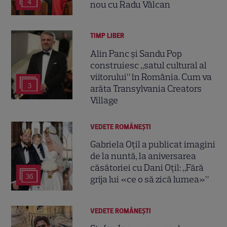
4
nou cu Radu Vâlcan
TIMP LIBER
Alin Panc și Sandu Pop
construiesc „satul cultural al
viitorului” în România. Cum va
3
arăta Transylvania Creators
Village
VEDETE ROMÂNEŞTI
Gabriela Oțil a publicat imagini
de la nuntă, la aniversarea
căsătoriei cu Dani Oțil: „Fără
36
grija lui «ce o să zică lumea»”
VEDETE ROMÂNEŞTI