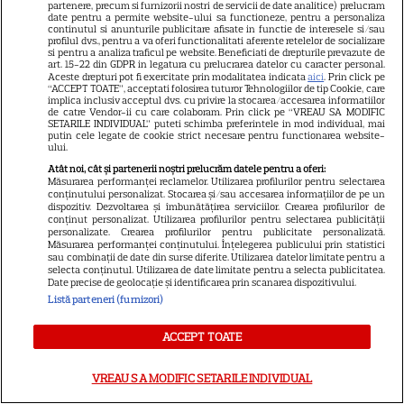
NUMĂRUL CURENT
partenere, precum si furnizorii nostri de servicii de date analitice) prelucram
date pentru a permite website-ului sa functioneze, pentru a personaliza
continutul si anunturile publicitare afisate in functie de interesele si/sau
profilul dvs., pentru a va oferi functionalitati aferente retelelor de socializare
ABONEAZA-TE LA REVISTĂ
si pentru a analiza traficul pe website. Beneficiati de drepturile prevazute de
art. 15-22 din GDPR in legatura cu prelucrarea datelor cu caracter personal.
Aceste drepturi pot fi exercitate prin modalitatea indicata
aici
. Prin click pe
“ACCEPT TOATE”, acceptati folosirea tuturor Tehnologiilor de tip Cookie, care
implica inclusiv acceptul dvs. cu privire la stocarea/accesarea informatiilor
de catre Vendor-ii cu care colaboram. Prin click pe “VREAU SA MODIFIC
SETARILE INDIVIDUAL” puteti schimba preferintele in mod individual, mai
putin cele legate de cookie strict necesare pentru functionarea website-
Libertatea
ului.
Libertatea pentru femei
Atât noi, cât și partenerii noștri prelucrăm datele pentru a oferi:
Măsurarea performanței reclamelor. Utilizarea profilurilor pentru selectarea
GSP
conținutului personalizat. Stocarea și/sau accesarea informațiilor de pe un
dispozitiv. Dezvoltarea și îmbunătățirea serviciilor. Crearea profilurilor de
Știri mondene
conținut personalizat. Utilizarea profilurilor pentru selectarea publicității
personalizate. Crearea profilurilor pentru publicitate personalizată.
Măsurarea performanței conținutului. Înțelegerea publicului prin statistici
Avantaje
sau combinații de date din surse diferite. Utilizarea datelor limitate pentru a
selecta conținutul. Utilizarea de date limitate pentru a selecta publicitatea.
Elle
Date precise de geolocație și identificarea prin scanarea dispozitivului.
Listă parteneri (furnizori)
Unica
Retete practice
ACCEPT TOATE
VREAU SA MODIFIC SETARILE INDIVIDUAL
URMĂREȘTE-NE PE