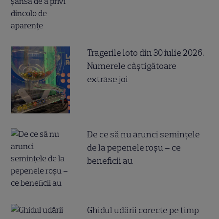
Tragerile loto din 30 iulie 2026.
Numerele câştigătoare
extrase joi
De ce să nu arunci semințele
de la pepenele roșu – ce
beneficii au
Ghidul udării corecte pe timp