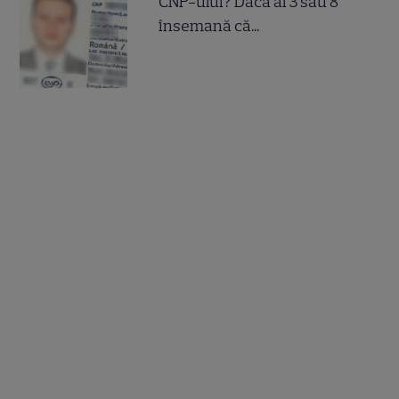
CNP-ului? Dacă ai 3 sau 8
însemană că...