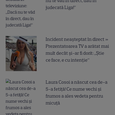
nu te văd în direct, dau în
judecată Liga!”
Incident neașteptat în direct »
Prezentatoarea TV a arătat mai
mult decât și-ar fi dorit: „Știe
ce face, e cu intenție”
Laura Cosoi a născut cea de-a
5-a fetiță! Ce nume vechi și
frumos a ales vedeta pentru
micuță