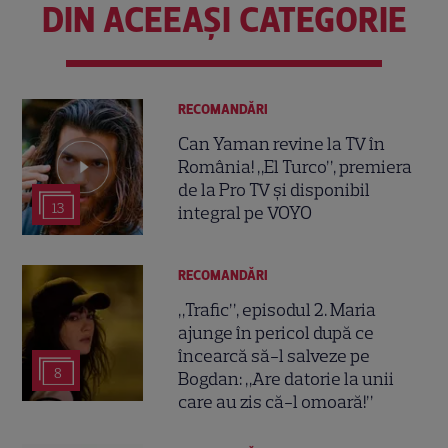
DIN ACEEAȘI CATEGORIE
RECOMANDĂRI
Can Yaman revine la TV în
România! „El Turco”, premiera
de la Pro TV și disponibil
13
integral pe VOYO
RECOMANDĂRI
„Trafic”, episodul 2. Maria
ajunge în pericol după ce
încearcă să-l salveze pe
8
Bogdan: „Are datorie la unii
care au zis că-l omoară!”