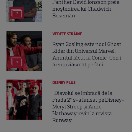
Panther. David Jonsson preia
moștenirea lui Chadwick
3
Boseman
VEDETE STRĂINE
Ryan Gosling este noul Ghost
Rider din Universul Marvel.
Anunțul făcut la Comic-Con i-
7
a entuziasmat pe fani
DISNEY PLUS
„Diavolul se îmbracă de la
Prada 2” s-a lansat pe Disney+.
Meryl Streep și Anne
Hathaway revin la revista
Runway