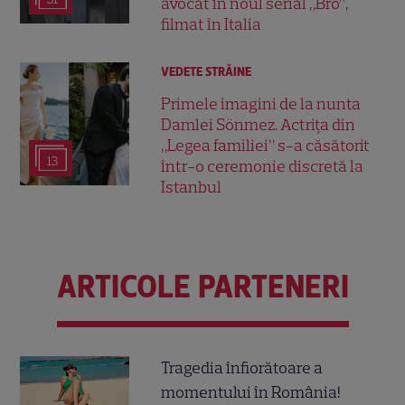
avocat în noul serial „Bro”,
filmat în Italia
VEDETE STRĂINE
Primele imagini de la nunta
Damlei Sönmez. Actrița din
„Legea familiei” s-a căsătorit
13
într-o ceremonie discretă la
Istanbul
ARTICOLE PARTENERI
Tragedia înfiorătoare a
momentului în România!