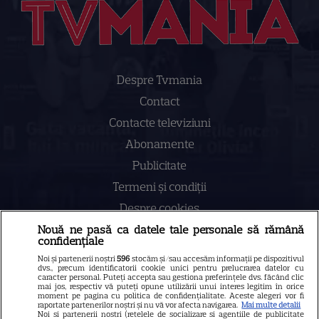
Despre Tvmania
Contact
Contacte televiziuni
Abonamente
Publicitate
Termeni și condiții
Despre cookies
Politica de confidenţialitate
Nouă ne pasă ca datele tale personale să rămână
confidențiale
Sitemap
Noi și partenerii noștri
596
stocăm și/sau accesăm informații pe dispozitivul
dvs., precum identificatorii cookie unici pentru prelucrarea datelor cu
caracter personal. Puteți accepta sau gestiona preferințele dvs. făcând clic
mai jos, respectiv vă puteți opune utilizării unui interes legitim în orice
moment pe pagina cu politica de confidențialitate. Aceste alegeri vor fi
raportate partenerilor noștri și nu vă vor afecta navigarea.
Mai multe detalii
Noi si partenerii nostri (retelele de socializare si agentiile de publicitate