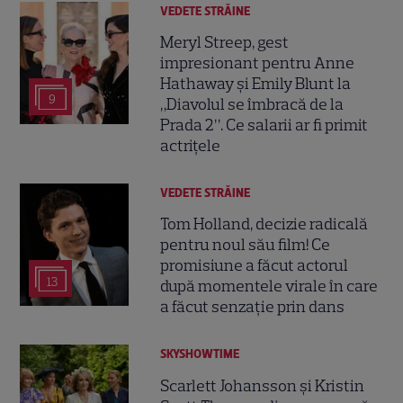
VEDETE STRĂINE
Meryl Streep, gest
impresionant pentru Anne
Hathaway și Emily Blunt la
9
„Diavolul se îmbracă de la
Prada 2”. Ce salarii ar fi primit
actrițele
VEDETE STRĂINE
Tom Holland, decizie radicală
pentru noul său film! Ce
promisiune a făcut actorul
13
după momentele virale în care
a făcut senzație prin dans
SKYSHOWTIME
Scarlett Johansson și Kristin