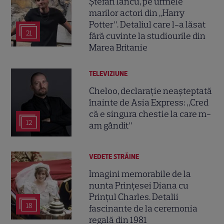
Ștefan Iancu, pe urmele
marilor actori din „Harry
Potter”. Detaliul care l-a lăsat
21
fără cuvinte la studiourile din
Marea Britanie
TELEVIZIUNE
Cheloo, declarație neașteptată
înainte de Asia Express: „Cred
că e singura chestie la care m-
12
am gândit”
VEDETE STRĂINE
Imagini memorabile de la
nunta Prințesei Diana cu
Prințul Charles. Detalii
18
fascinante de la ceremonia
regală din 1981