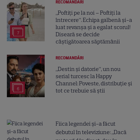
RECOMANDĂRI
„Poftiți pe la noi – Poftiți la
întrecere”. Echipa galbenă și-a
luat revanșa și a egalat scorul!
7
Diseară se decide
câștigătoarea săptămânii
RECOMANDĂRI
„Destin și datorie”, un nou
serial turcesc la Happy
Channel: Poveste, distribuție și
6
tot ce trebuie să știi
Fiica legendei și-a făcut
debutul în televiziune: „Dacă