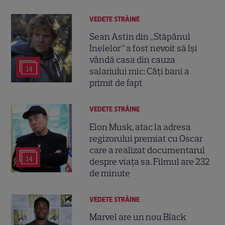
VEDETE STRĂINE
Sean Astin din „Stăpânul
Inelelor” a fost nevoit să își
vândă casa din cauza
14
salariului mic: Câți bani a
primit de fapt
VEDETE STRĂINE
Elon Musk, atac la adresa
regizorului premiat cu Oscar
care a realizat documentarul
14
despre viața sa. Filmul are 232
de minute
VEDETE STRĂINE
Marvel are un nou Black