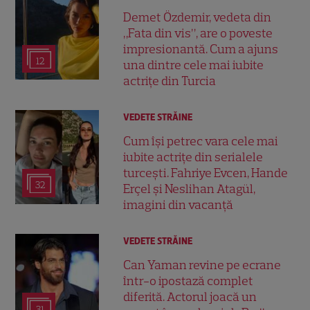
Demet Özdemir, vedeta din
„Fata din vis”, are o poveste
impresionantă. Cum a ajuns
12
una dintre cele mai iubite
actrițe din Turcia
VEDETE STRĂINE
Cum își petrec vara cele mai
iubite actrițe din serialele
turcești. Fahriye Evcen, Hande
32
Erçel și Neslihan Atagül,
imagini din vacanță
VEDETE STRĂINE
Can Yaman revine pe ecrane
într-o ipostază complet
diferită. Actorul joacă un
31