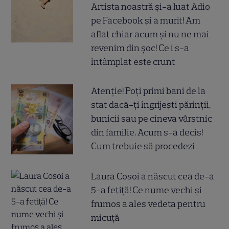
Artista noastră și-a luat Adio
pe Facebook și a murit! Am
aflat chiar acum și nu ne mai
revenim din șoc! Ce i s-a
întâmplat este crunt
Atenție! Poți primi bani de la
stat dacă-ți îngrijești părinții,
bunicii sau pe cineva vârstnic
din familie. Acum s-a decis!
Cum trebuie să procedezi
Laura Cosoi a născut cea de-a
5-a fetiță! Ce nume vechi și
frumos a ales vedeta pentru
micuță