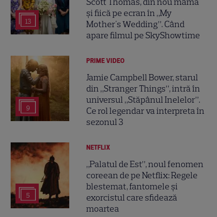
Scott Thomas, din nou mamă
și fiică pe ecran în „My
13
Mother's Wedding”. Când
apare filmul pe SkyShowtime
PRIME VIDEO
Jamie Campbell Bower, starul
din „Stranger Things”, intră în
universul „Stăpânul Inelelor”.
9
Ce rol legendar va interpreta în
sezonul 3
NETFLIX
„Palatul de Est”, noul fenomen
coreean de pe Netflix: Regele
blestemat, fantomele și
5
exorcistul care sfidează
moartea