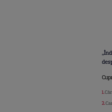
„Înd
desp
Cup
1
Când
2
Car