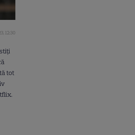
3, 12:30
tiți
că
tă tot
iv
flix.