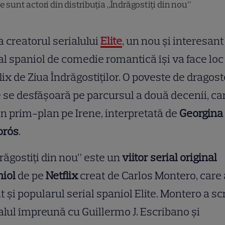
e sunt actori din distribuția „Îndrăgostiți din nou”
a creatorul serialului
Elite
, un nou și interesant
al spaniol de comedie romantică își va face loc
lix de Ziua Îndrăgostiților. O poveste de dragost
 se desfășoară pe parcursul a două decenii, ca
în prim-plan pe Irene, interpretată de
Georgina
rós
.
răgostiți din nou” este un
viitor serial original
niol
de pe
Netflix
creat de Carlos Montero, care 
t și popularul serial spaniol Elite. Montero a sc
alul împreună cu Guillermo J. Escribano și