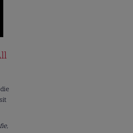
ll
edie
sit
ie,