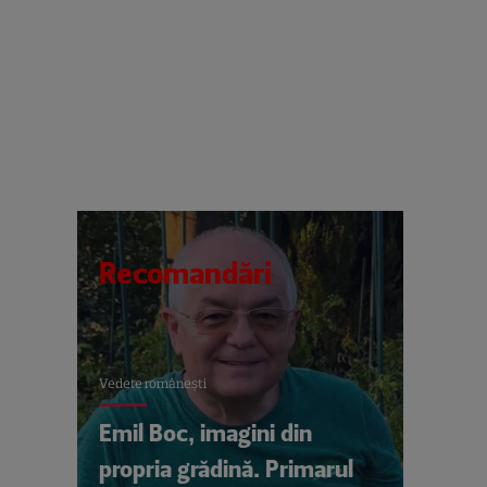
Recomandări
Vedete româneşti
Emil Boc, imagini din
propria grădină. Primarul