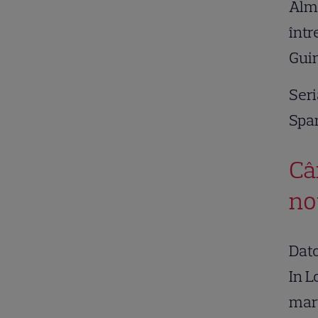
Almu
într
Guin
Seri
Span
Câ
no
Dato
In L
marț