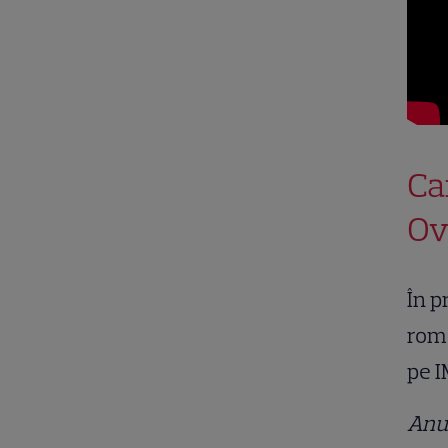
Ca
Ov
În p
roma
pe 
Anul