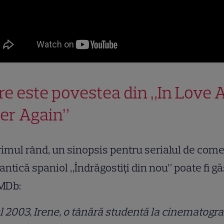
re este povestea din „In Love A
er Again”
rimul rând, un sinopsis pentru serialul de com
ntică spaniol „Îndrăgostiți din nou” poate fi gă
IMDb:
 2003, Irene, o tânără studentă la cinematograf