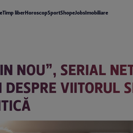
te
Timp liber
Horoscop
Sport
Shop
eJobs
Imobiliare
IN NOU”, SERIAL NET
 DESPRE VIITORUL S
TICĂ