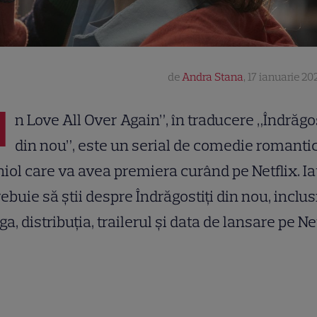
de
Andra Stana
,
17 ianuarie 202
I
n Love All Over Again”, în traducere „Îndrăgos
din nou”, este un serial de comedie romanti
iol care va avea premiera curând pe Netflix. Ia
rebuie să știi despre Îndrăgostiți din nou, inclus
iga, distribuția, trailerul și data de lansare pe Net