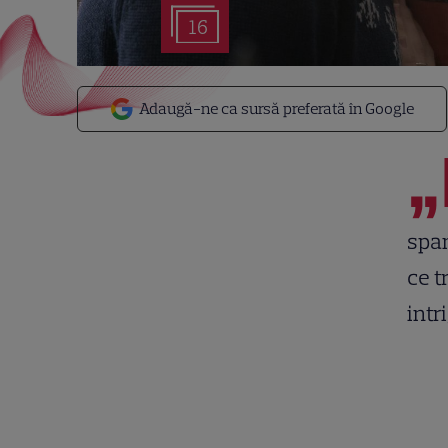
16
Adaugă-ne ca sursă preferată în Google
„
span
ce t
intr