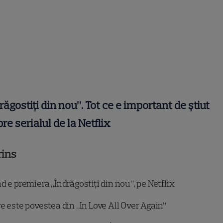
răgostiți din nou”. Tot ce e important de știut
re serialul de la Netflix
rins
 e premiera „Îndrăgostiți din nou”, pe Netflix
e este povestea din „In Love All Over Again”