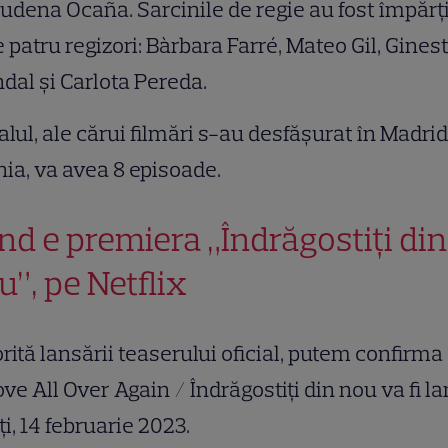
dena Ocaña. Sarcinile de regie au fost împărț
e patru regizori: Bàrbara Farré, Mateo Gil, Gines
dal și Carlota Pereda.
alul, ale cărui filmări s-au desfășurat în Madrid,
ia, va avea 8 episoade.
nd e premiera „Îndrăgostiți din
u”, pe Netflix
rită lansării teaserului oficial, putem confirma
ove All Over Again / Îndrăgostiți din nou va fi l
i, 14 februarie 2023.