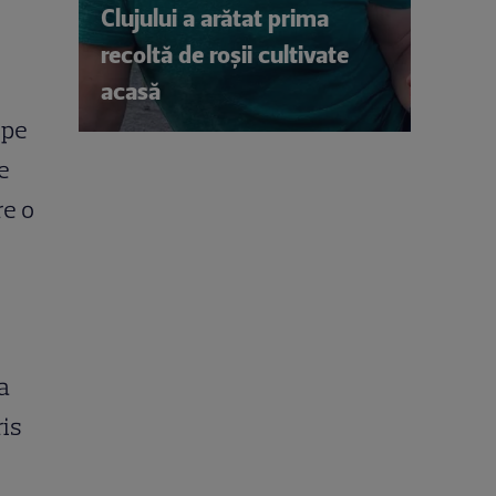
Clujului a arătat prima
recoltă de roșii cultivate
acasă
 pe
e
re o
a
ris