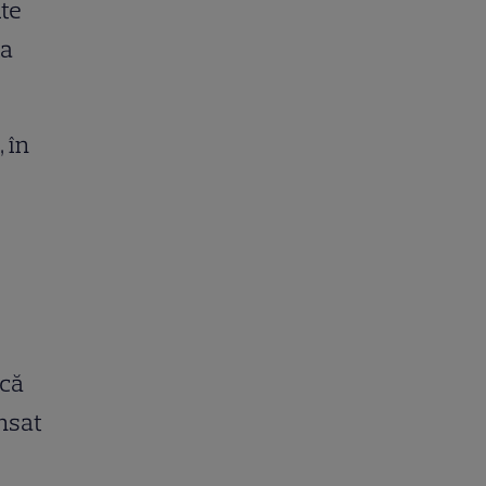
ite
ta
 în
 că
ansat