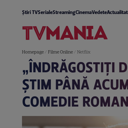
Știri TV
Seriale
Streaming
Cinema
Vedete
Actualita
Homepage
/
Filme Online
/
Netflix
„ÎNDRĂGOSTIȚI D
ȘTIM PÂNĂ ACUM
COMEDIE ROMAN