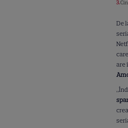
3
Cin
De l
seri
Netf
care
are 
Amo
„Înd
spa
crea
seri