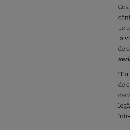
Cea 
cânt
pe p
la v
de o
ser
”Eu 
de c
dacă
legă
într