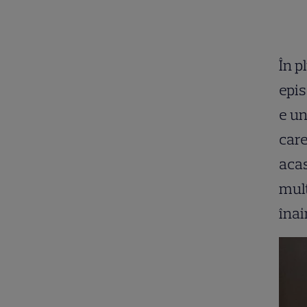
În p
epis
e un
care
acas
mult
înai