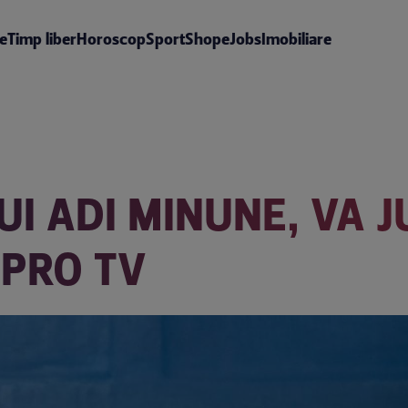
te
Timp liber
Horoscop
Sport
Shop
eJobs
Imobiliare
UI ADI MINUNE, VA J
 PRO TV