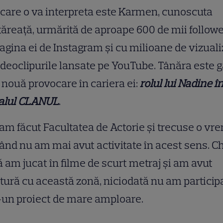
care o va interpreta este Karmen, cunoscuta
ăreață, urmărită de aproape 600 de mii follow
agina ei de Instagram și cu milioane de vizuali
ideoclipurile lansate pe YouTube. Tânăra este 
 nouă provocare în cariera ei:
rolul lui Nadine î
ialul CLANUL
.
am făcut Facultatea de Actorie și trecuse o vr
ând nu am mai avut activitate în acest sens. C
 am jucat în filme de scurt metraj și am avut
tură cu această zonă, niciodată nu am particip
-un proiect de mare amploare.