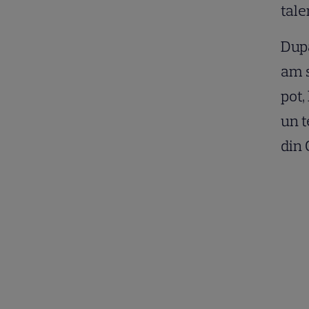
tale
După
am s
pot,
un t
din