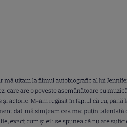
r mă uitam la filmul autobiografic al lui Jennife
z, care are o poveste asemănătoare cu muzică
 și actorie. M-am regăsit în faptul că eu, până 
ent dat, mă simțeam cea mai puțin talentată 
lie, exact cum și ei i se spunea că nu are sufic