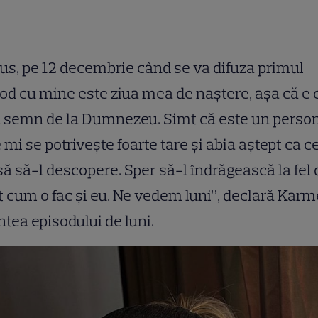
lus, pe 12 decembrie când se va difuza primul
od cu mine este ziua mea de naștere, așa că e c
 semn de la Dumnezeu. Simt că este un perso
 mi se potrivește foarte tare și abia aștept ca c
ă să-l descopere. Sper să-l îndrăgească la fel 
 cum o fac și eu. Ne vedem luni”, declară Kar
ntea episodului de luni.