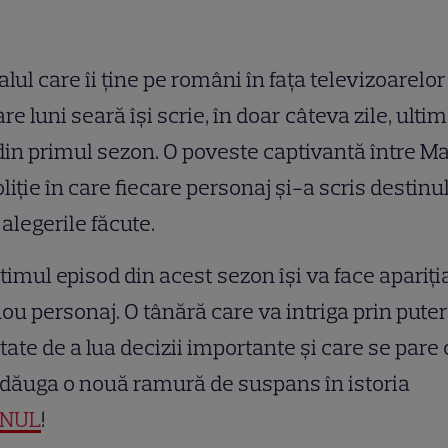
alul care îi ține pe români în fața televizoarelor
are luni seară își scrie, în doar câteva zile, ulti
 din primul sezon. O poveste captivantă între Ma
oliție în care fiecare personaj și-a scris destinu
 alegerile făcute.
ltimul episod din acest sezon își va face apariția
ou personaj. O tânără care va intriga prin puter
itate de a lua decizii importante și care se pare 
dăuga o nouă ramură de suspans în istoria
NUL
!