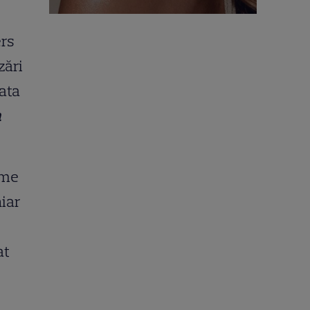
ers
zări
gata
n
eme
hiar
at