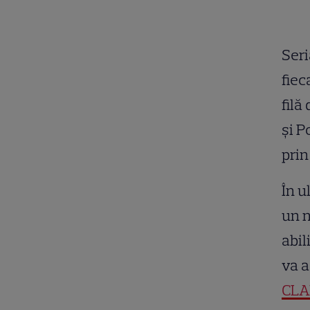
Seri
fiec
filă
și P
prin
În u
un n
abil
va a
CLA