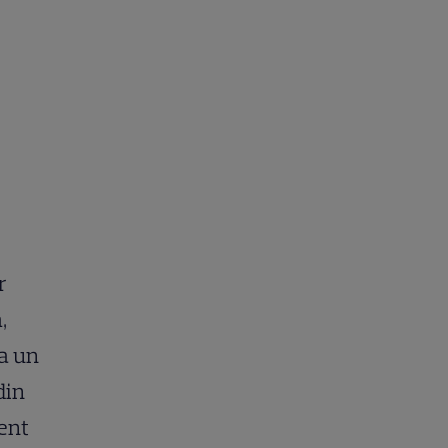
r
,
la un
din
ient