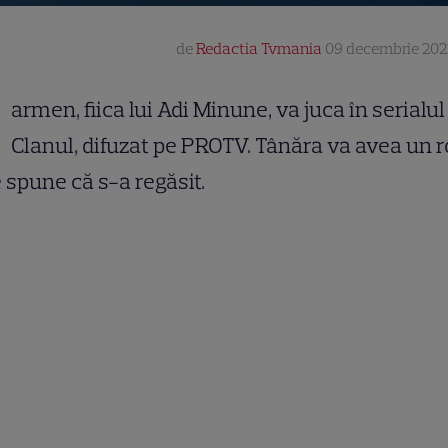
de
Redactia Tvmania
09 decembrie 202
K
armen, fiica lui Adi Minune, va juca în serialul
Clanul, difuzat pe PROTV. Tânăra va avea un ro
 spune că s-a regăsit.