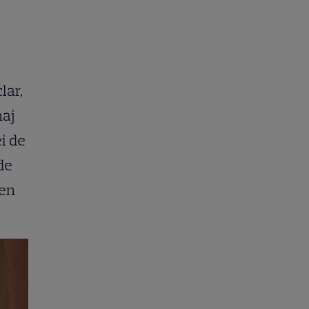
lar,
naj
ei de
de
men