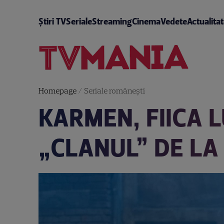
Știri TV
Seriale
Streaming
Cinema
Vedete
Actualita
Homepage
/
Seriale româneşti
KARMEN, FIICA L
„CLANUL” DE LA