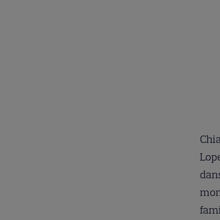
Chia
Lope
dans
mom
fami