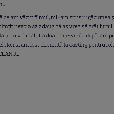
nt.
 ce am văzut filmul, mi-am spus rugăciunea ș
imțit nevoia să adaug că aș vrea să arăt lumii
 la un nivel înalt. La doar câteva zile după, am p
elefon și am fost chemată la casting pentru rol
 CLANUL.