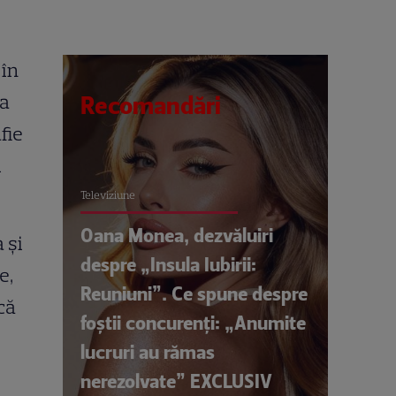
 în
ma
Recomandări
fie
l
Televiziune
Oana Monea, dezvăluiri
 și
despre „Insula Iubirii:
e,
Reuniuni”. Ce spune despre
că
foștii concurenți: „Anumite
lucruri au rămas
nerezolvate” EXCLUSIV