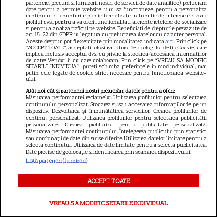
partenere, precum si furnizorii nostri de servicii de date analitice) prelucram
date pentru a permite website-ului sa functioneze, pentru a personaliza
continutul si anunturile publicitare afisate in functie de interesele si/sau
VEDETE STRĂINE
profilul dvs., pentru a va oferi functionalitati aferente retelelor de socializare
si pentru a analiza traficul pe website. Beneficiati de drepturile prevazute de
Ryan Gosling este noul Ghost
art. 15-22 din GDPR in legatura cu prelucrarea datelor cu caracter personal.
Aceste drepturi pot fi exercitate prin modalitatea indicata
aici
. Prin click pe
Rider din Universul Marvel.
“ACCEPT TOATE”, acceptati folosirea tuturor Tehnologiilor de tip Cookie, care
implica inclusiv acceptul dvs. cu privire la stocarea/accesarea informatiilor
Anunțul făcut la Comic-Con i-
de catre Vendor-ii cu care colaboram. Prin click pe “VREAU SA MODIFIC
7
SETARILE INDIVIDUAL” puteti schimba preferintele in mod individual, mai
a entuziasmat pe fani
putin cele legate de cookie strict necesare pentru functionarea website-
ului.
Atât noi, cât și partenerii noștri prelucrăm datele pentru a oferi:
Măsurarea performanței reclamelor. Utilizarea profilurilor pentru selectarea
DISNEY PLUS
conținutului personalizat. Stocarea și/sau accesarea informațiilor de pe un
dispozitiv. Dezvoltarea și îmbunătățirea serviciilor. Crearea profilurilor de
„Diavolul se îmbracă de la
conținut personalizat. Utilizarea profilurilor pentru selectarea publicității
Prada 2” s-a lansat pe Disney+.
personalizate. Crearea profilurilor pentru publicitate personalizată.
Măsurarea performanței conținutului. Înțelegerea publicului prin statistici
Meryl Streep și Anne
sau combinații de date din surse diferite. Utilizarea datelor limitate pentru a
selecta conținutul. Utilizarea de date limitate pentru a selecta publicitatea.
Hathaway revin la revista
Date precise de geolocație și identificarea prin scanarea dispozitivului.
Runway
Listă parteneri (furnizori)
ACCEPT TOATE
VEDETE STRĂINE
Meryl Streep, gest
VREAU SA MODIFIC SETARILE INDIVIDUAL
impresionant pentru Anne