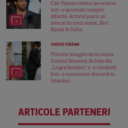
Can Yaman revine pe ecrane
într-o ipostază complet
diferită. Actorul joacă un
31
avocat în noul serial „Bro”,
filmat în Italia
VEDETE STRĂINE
Primele imagini de la nunta
Damlei Sönmez. Actrița din
„Legea familiei” s-a căsătorit
13
într-o ceremonie discretă la
Istanbul
ARTICOLE PARTENERI