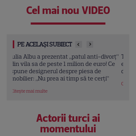
Cel mai nou VIDEO
PE ACELAȘI SUBIECT
vorț”
Teo Trandafir, despre viața după ce fiica
Tora 
 Ce
ei, Maia, a plecat de acasă: „Legătura
Dram
dintre noi nu ne-o ia nimeni”
schi
”
Citește mai multe
Citeș
Actorii turci ai
momentului