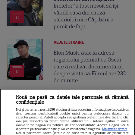
Inelelor” a fost nevoit să își
vândă casa din cauza
14
salariului mic: Câți bani a
primit de fapt
VEDETE STRĂINE
Elon Musk, atac la adresa
regizorului premiat cu Oscar
care a realizat documentarul
14
despre viața sa. Filmul are 232
de minute
VEDETE STRĂINE
Nouă ne pasă ca datele tale personale să rămână
confidențiale
Marvel are un nou Black
Noi și partenerii noștri
596
stocăm și/sau accesăm informații pe dispozitivul
Panther. David Jonsson preia
dvs., precum identificatorii cookie unici pentru prelucrarea datelor cu
caracter personal. Puteți accepta sau gestiona preferințele dvs. făcând clic
moștenirea lui Chadwick
mai jos, respectiv vă puteți opune utilizării unui interes legitim în orice
moment pe pagina cu politica de confidențialitate. Aceste alegeri vor fi
3
Boseman
raportate partenerilor noștri și nu vă vor afecta navigarea.
Mai multe detalii
Noi si partenerii nostri (retelele de socializare si agentiile de publicitate