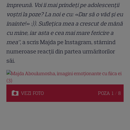
împreună. Voi îi mai prindeți pe adolescenții
voștri la poze? La noi e cu: «Dar să o văd și eu
înainte!» :)). Suflețica mea a crescut de mână
cu mine, iar asta e cea mai mare fericire a
mea”
, a scris Majda pe Instagram, stârnind
numeroase reacții din partea urmăritorilor
săi.
VEZI
FOTO
POZA
1 / 8