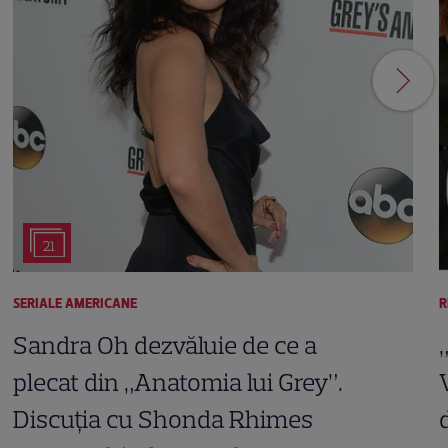
21
SERIALE AMERICANE
R
Sandra Oh dezvăluie de ce a
plecat din „Anatomia lui Grey”.
Discuția cu Shonda Rhimes