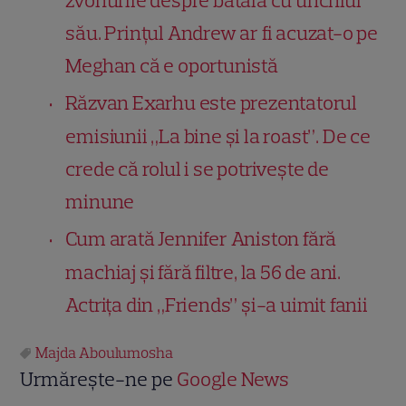
zvonurile despre bătaia cu unchiul
său. Prințul Andrew ar fi acuzat-o pe
Meghan că e oportunistă
Răzvan Exarhu este prezentatorul
emisiunii „La bine și la roast”. De ce
crede că rolul i se potrivește de
minune
Cum arată Jennifer Aniston fără
machiaj și fără filtre, la 56 de ani.
Actrița din „Friends” și-a uimit fanii
Majda Aboulumosha
Urmărește-ne pe
Google News