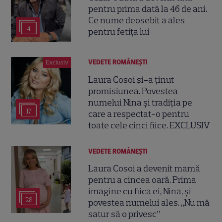
pentru prima dată la 46 de ani.
Ce nume deosebit a ales
4
pentru fetița lui
VEDETE ROMÂNEŞTI
Exclusiv
Laura Cosoi și-a ținut
promisiunea. Povestea
numelui Nina și tradiția pe
17
care a respectat-o pentru
toate cele cinci fiice. EXCLUSIV
VEDETE ROMÂNEŞTI
Laura Cosoi a devenit mamă
pentru a cincea oară. Prima
imagine cu fiica ei, Nina, și
28
povestea numelui ales. „Nu mă
satur să o privesc”