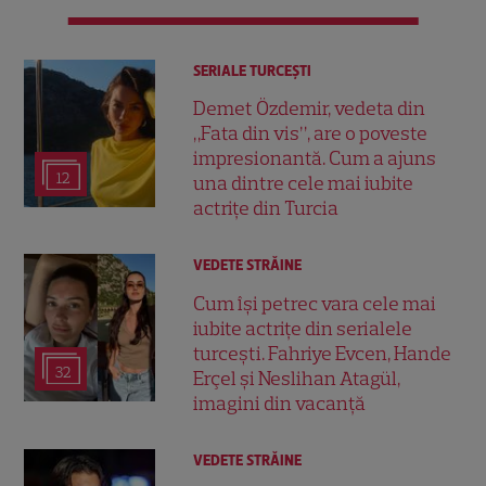
SERIALE TURCEŞTI
Demet Özdemir, vedeta din
„Fata din vis”, are o poveste
impresionantă. Cum a ajuns
12
una dintre cele mai iubite
actrițe din Turcia
VEDETE STRĂINE
Cum își petrec vara cele mai
iubite actrițe din serialele
turcești. Fahriye Evcen, Hande
32
Erçel și Neslihan Atagül,
imagini din vacanță
VEDETE STRĂINE