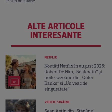
ALTE ARTICOLE
INTERESANTE
NETFLIX
Noutăți Netflix în august 2026:
Robert De Niro, „Nosferatu” și
noile sezoane din „Outer
16
Banks” și „Un veac de
singurătate”
VEDETE STRĂINE
Sean Astin din „Stăpânul