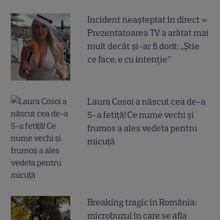
Incident neașteptat în direct »
Prezentatoarea TV a arătat mai
mult decât și-ar fi dorit: „Știe
ce face, e cu intenție”
Laura Cosoi a născut cea de-a
5-a fetiță! Ce nume vechi și
frumos a ales vedeta pentru
micuță
Breaking tragic în România:
microbuzul în care se afla