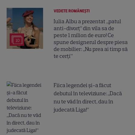
VEDETE ROMÂNEŞTI
Iulia Albu a prezentat „patul
anti-divorț” din vila sa de
peste 1 milion de euro! Ce
10
spune designerul despre piesa
de mobilier: „Nu prea ai timp să
te cerți”
Fiica legendei și-a făcut
debutul în televiziune: „Dacă
nu te văd în direct, dau în
judecată Liga!”