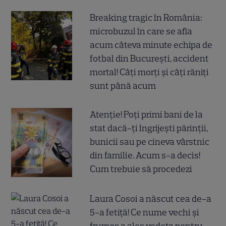
Breaking tragic în România:
microbuzul în care se afla
acum câteva minute echipa de
fotbal din București, accident
mortal! Câți morți și câți răniți
sunt până acum
Atenție! Poți primi bani de la
stat dacă-ți îngrijești părinții,
bunicii sau pe cineva vârstnic
din familie. Acum s-a decis!
Cum trebuie să procedezi
Laura Cosoi a născut cea de-a
5-a fetiță! Ce nume vechi și
frumos a ales vedeta pentru