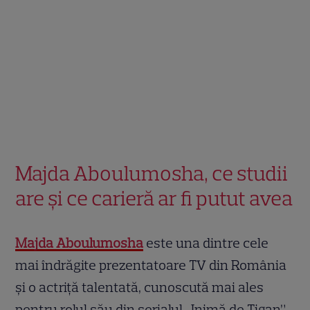
Majda Aboulumosha, ce studii
are și ce carieră ar fi putut avea
Majda Aboulumosha
este una dintre cele
mai îndrăgite prezentatoare TV din România
și o actriță talentată, cunoscută mai ales
pentru rolul său din serialul „Inimă de Țigan”,