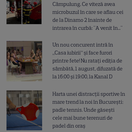
Câmpulung. Ce viteză avea
microbuzul în care se aflau cei
de la Dinamo 2 înainte de
intrarea în curbă: "A venit în..."
Un nou concurent intră în
„Casa iubirii” și face furori
printre fete! Nu ratați ediția de
sâmbătă, 1 august, difuzată de
la 16:00 și 19:00, la Kanal D
Harta unei distracții sportive în
mare trend la noi în București:
padle tennis. Unde găsești
cele mai bune terenuri de
padel din oraș