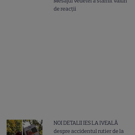
Mesajul vedetei a stârnit valuri
de reacții
NOI DETALII IES LA IVEALĂ
despre accidentul rutier de la