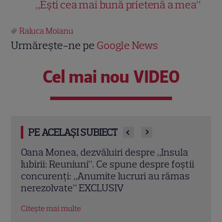
„Ești cea mai bună prietenă a mea”
Raluca Moianu
Urmărește-ne pe
Google News
Cel mai nou VIDEO
PE ACELAȘI SUBIECT
la
Chef Orlando Zaharia și soția lui,
Cine
știi
Mădălina, au împlinit 22 de ani de
Laur
mas
căsnicie. Cum arătau în ziua nunții și
de i
povestea lor de iubire
Citeș
Citește mai multe