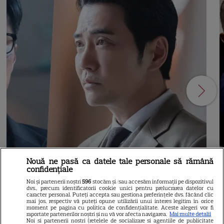
Nouă ne pasă ca datele tale personale să rămână
confidențiale
Noi și partenerii noștri
596
stocăm și/sau accesăm informații pe dispozitivul
dvs., precum identificatorii cookie unici pentru prelucrarea datelor cu
caracter personal. Puteți accepta sau gestiona preferințele dvs. făcând clic
mai jos, respectiv vă puteți opune utilizării unui interes legitim în orice
NETFLIX
S
moment pe pagina cu politica de confidențialitate. Aceste alegeri vor fi
raportate partenerilor noștri și nu vă vor afecta navigarea.
Mai multe detalii
Agentul Kim reactivat pe
Noi si partenerii nostri (retelele de socializare si agentiile de publicitate