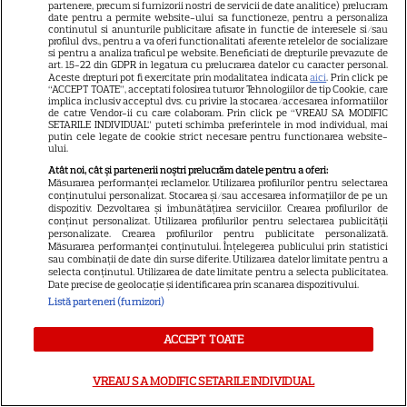
partenere, precum si furnizorii nostri de servicii de date analitice) prelucram
date pentru a permite website-ului sa functioneze, pentru a personaliza
Netflix: Serialul-fenomen care
continutul si anunturile publicitare afisate in functie de interesele si/sau
profilul dvs., pentru a va oferi functionalitati aferente retelelor de socializare
si pentru a analiza traficul pe website. Beneficiati de drepturile prevazute de
a rupt topurile de audiență. Ce
art. 15-22 din GDPR in legatura cu prelucrarea datelor cu caracter personal.
Aceste drepturi pot fi exercitate prin modalitatea indicata
aici
. Prin click pe
“ACCEPT TOATE”, acceptati folosirea tuturor Tehnologiilor de tip Cookie, care
șanse sunt pentru Sezonul 2
implica inclusiv acceptul dvs. cu privire la stocarea/accesarea informatiilor
de catre Vendor-ii cu care colaboram. Prin click pe “VREAU SA MODIFIC
SETARILE INDIVIDUAL” puteti schimba preferintele in mod individual, mai
putin cele legate de cookie strict necesare pentru functionarea website-
ului.
Atât noi, cât și partenerii noștri prelucrăm datele pentru a oferi:
Măsurarea performanței reclamelor. Utilizarea profilurilor pentru selectarea
conținutului personalizat. Stocarea și/sau accesarea informațiilor de pe un
dispozitiv. Dezvoltarea și îmbunătățirea serviciilor. Crearea profilurilor de
ARTICOLE PARTENERI
conținut personalizat. Utilizarea profilurilor pentru selectarea publicității
personalizate. Crearea profilurilor pentru publicitate personalizată.
Măsurarea performanței conținutului. Înțelegerea publicului prin statistici
sau combinații de date din surse diferite. Utilizarea datelor limitate pentru a
selecta conținutul. Utilizarea de date limitate pentru a selecta publicitatea.
Date precise de geolocație și identificarea prin scanarea dispozitivului.
Listă parteneri (furnizori)
Horoscop 3 august 2026.
Gemenii primesc vești
ACCEPT TOATE
contradictorii
VREAU SA MODIFIC SETARILE INDIVIDUAL