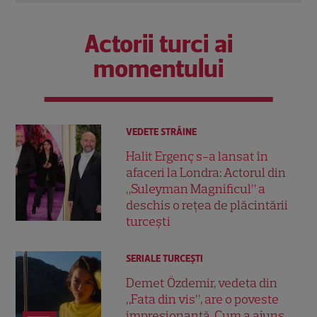
Actorii turci ai
momentului
VEDETE STRĂINE
Halit Ergenç s-a lansat în
afaceri la Londra: Actorul din
„Suleyman Magnificul” a
deschis o rețea de plăcintării
turcești
SERIALE TURCEŞTI
Demet Özdemir, vedeta din
„Fata din vis”, are o poveste
impresionantă. Cum a ajuns