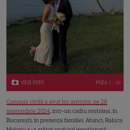
VEZI
FOTO
POZA
1 / 10
Cununia civilă a avut loc anterior, pe 28
septembrie 2024
, într-un cadru restrâns, în
București, în prezența familiei. Atunci, Raluca
Moianu s-a arătat profund emoționată,