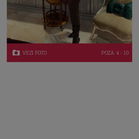
VEZI
FOTO
POZA
4 / 10