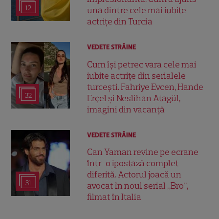
12
una dintre cele mai iubite
actrițe din Turcia
VEDETE STRĂINE
Cum își petrec vara cele mai
iubite actrițe din serialele
turcești. Fahriye Evcen, Hande
32
Erçel și Neslihan Atagül,
imagini din vacanță
VEDETE STRĂINE
Can Yaman revine pe ecrane
într-o ipostază complet
diferită. Actorul joacă un
31
avocat în noul serial „Bro”,
filmat în Italia