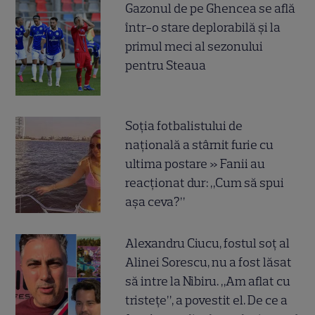
Gazonul de pe Ghencea se află
într-o stare deplorabilă și la
primul meci al sezonului
pentru Steaua
Soția fotbalistului de
națională a stârnit furie cu
ultima postare » Fanii au
reacționat dur: „Cum să spui
așa ceva?”
Alexandru Ciucu, fostul soț al
Alinei Sorescu, nu a fost lăsat
să intre la Nibiru. „Am aflat cu
tristețe”, a povestit el. De ce a