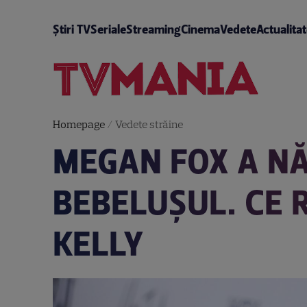
Știri TV
Seriale
Streaming
Cinema
Vedete
Actualita
Homepage
/
Vedete străine
MEGAN FOX A NĂ
BEBELUȘUL. CE 
KELLY