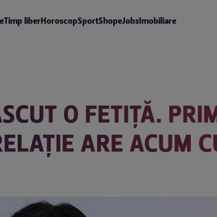
te
Timp liber
Horoscop
Sport
Shop
eJobs
Imobiliare
SCUT O FETIȚĂ. PRIM
RELAȚIE ARE ACUM 