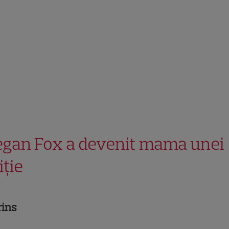
gan Fox a devenit mama unei
iție
rins