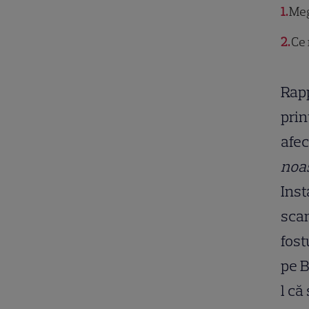
1
Meg
2
Ce 
Rapp
prin
afec
noas
Inst
scan
fost
pe B
l că