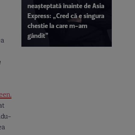
neașteptată înainte de Asia
Express: „Cred că e singura
chestie la care m-am
gândit”
ea
a
een,
at
ndu-
ea