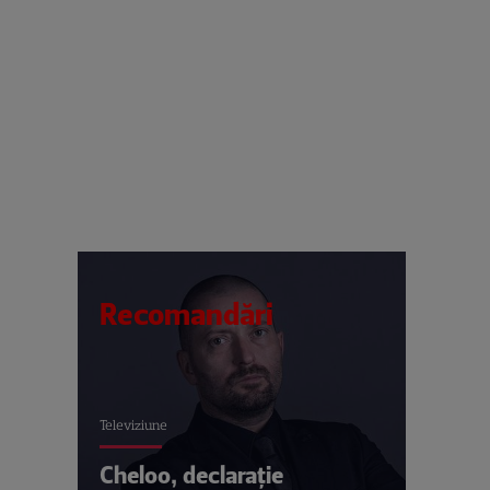
Recomandări
Televiziune
Cheloo, declarație