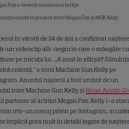
an Fox a devenit mama unei fetiție
relație există în prezent între Megan Fox și MGK Kelly
erul în vârstă de 34 de ani a confirmat nașter
tr-un videoclip alb-negru în care o mângâie cu
țiune pe micuța lui.
„A sosit în sfârșit!! Sămânț
tră celestă,”
a scris Machine Gun Kelly pe
agram. Anunțul nașterii a fost umbrit de un
dal între Machine Gun Kelly și
Brian Austin Gr
ul partener al actriței Megan Fox. Kelly l-a atac
rian într-un mesaj privat pe Instagram, acuzâ
 se implică prea mult în detalii legate de nașter