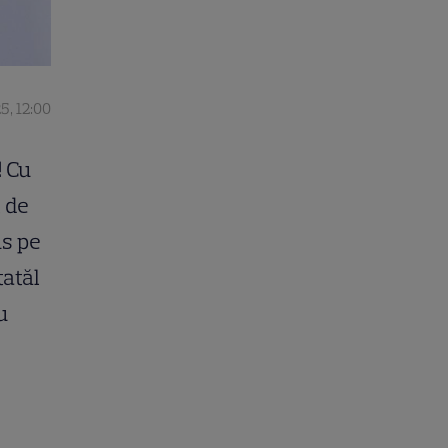
5, 12:00
! Cu
t de
us pe
tatăl
u