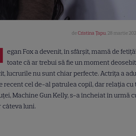
de
Cristina Țapu
,
28 martie 202
M
egan Fox a devenit, în sfârșit, mamă de fetiță
toate că ar trebui să fie un moment deosebi
cit, lucrurile nu sunt chiar perfecte. Actrița a ad
 recent cel de-al patrulea copil, dar relația cu 
ței, Machine Gun Kelly, s-a încheiat în urmă c
 câteva luni.