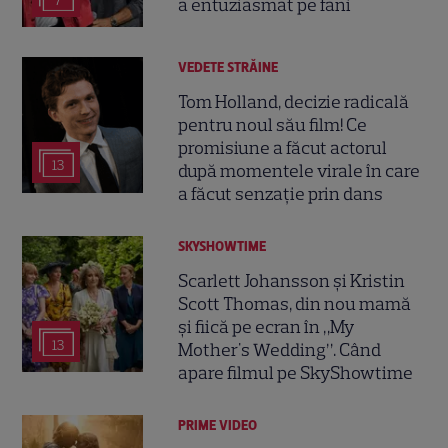
7
a entuziasmat pe fani
VEDETE STRĂINE
Tom Holland, decizie radicală
pentru noul său film! Ce
promisiune a făcut actorul
13
după momentele virale în care
a făcut senzație prin dans
SKYSHOWTIME
Scarlett Johansson și Kristin
Scott Thomas, din nou mamă
și fiică pe ecran în „My
13
Mother's Wedding”. Când
apare filmul pe SkyShowtime
PRIME VIDEO