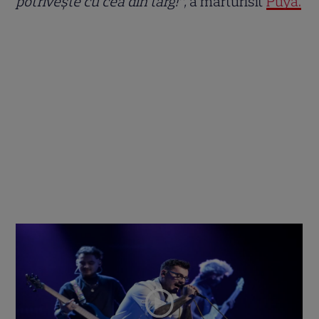
potrivește cu cea din târg!”,
a mărturisit
Puya.