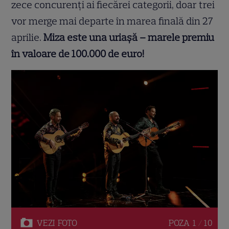
zece concurenți ai fiecărei categorii, doar trei
vor merge mai departe în marea finală din 27
aprilie.
Miza este una uriașă – marele premiu
în valoare de 100.000 de euro!
VEZI
FOTO
POZA
1 / 10