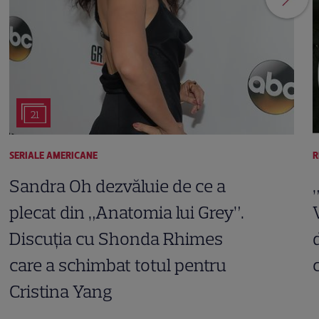
21
SERIALE AMERICANE
R
Sandra Oh dezvăluie de ce a
plecat din „Anatomia lui Grey”.
Discuția cu Shonda Rhimes
care a schimbat totul pentru
Cristina Yang