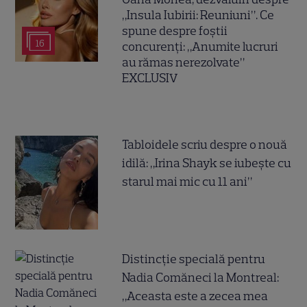
„Insula Iubirii: Reuniuni”. Ce
spune despre foștii
16
concurenți: „Anumite lucruri
au rămas nerezolvate”
EXCLUSIV
Tabloidele scriu despre o nouă
idilă: „Irina Shayk se iubește cu
starul mai mic cu 11 ani”
Distincție specială pentru
Nadia Comăneci la Montreal:
„Aceasta este a zecea mea