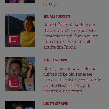
turcești
SERIALE TURCEŞTI
Demet Özdemir, vedeta din
„Fata din vis”, are o poveste
impresionantă. Cum a ajuns
12
una dintre cele mai iubite
actrițe din Turcia
VEDETE STRĂINE
Cum își petrec vara cele mai
iubite actrițe din serialele
turcești. Fahriye Evcen, Hande
32
Erçel și Neslihan Atagül,
imagini din vacanță
VEDETE STRĂINE