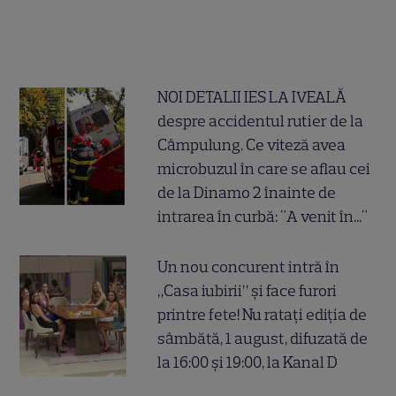
NOI DETALII IES LA IVEALĂ
despre accidentul rutier de la
Câmpulung. Ce viteză avea
microbuzul în care se aflau cei
de la Dinamo 2 înainte de
intrarea în curbă: "A venit în..."
Un nou concurent intră în
„Casa iubirii” și face furori
printre fete! Nu ratați ediția de
sâmbătă, 1 august, difuzată de
la 16:00 și 19:00, la Kanal D