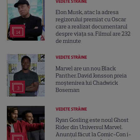
VEDETE STRĂINE
Elon Musk, atac la adresa
regizorului premiat cu Oscar
care a realizat documentarul
14
despre viața sa. Filmul are 232
de minute
VEDETE STRĂINE
Marvel are un nou Black
Panther. David Jonsson preia
moștenirea lui Chadwick
3
Boseman
VEDETE STRĂINE
Ryan Gosling este noul Ghost
Rider din Universul Marvel.
Anunțul făcut la Comic-Con i-