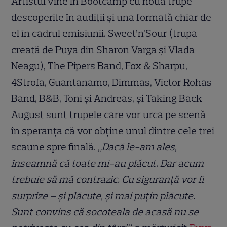
Artistul vine în Bootcamp cu nouă trupe
descoperite în audiții și una formată chiar de
el în cadrul emisiunii. Sweet’n’Sour (trupa
creată de Puya din Sharon Varga și Vlada
Neagu), The Pipers Band, Fox & Sharpu,
4Strofa, Guantanamo, Dimmas, Victor Rohas
Band, B&B, Toni și Andreas, și Taking Back
August sunt trupele care vor urca pe scenă
în speranța că vor obține unul dintre cele trei
scaune spre finală.
„Dacă le-am ales,
înseamnă că toate mi-au plăcut. Dar acum
trebuie să mă contrazic. Cu siguranță vor fi
surprize – și plăcute, și mai puțin plăcute.
Sunt convins că socoteala de acasă nu se