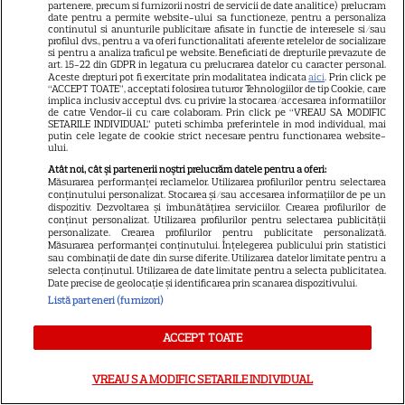
partenere, precum si furnizorii nostri de servicii de date analitice) prelucram
ratată
date pentru a permite website-ului sa functioneze, pentru a personaliza
continutul si anunturile publicitare afisate in functie de interesele si/sau
profilul dvs., pentru a va oferi functionalitati aferente retelelor de socializare
si pentru a analiza traficul pe website. Beneficiati de drepturile prevazute de
DISNEY PLUS
art. 15-22 din GDPR in legatura cu prelucrarea datelor cu caracter personal.
Aceste drepturi pot fi exercitate prin modalitatea indicata
aici
. Prin click pe
“ACCEPT TOATE”, acceptati folosirea tuturor Tehnologiilor de tip Cookie, care
Ce vedem pe streaming între
implica inclusiv acceptul dvs. cu privire la stocarea/accesarea informatiilor
27 iulie și 2 august 2026:
de catre Vendor-ii cu care colaboram. Prin click pe “VREAU SA MODIFIC
SETARILE INDIVIDUAL” puteti schimba preferintele in mod individual, mai
Diavolul se îmbracă de la Prada
putin cele legate de cookie strict necesare pentru functionarea website-
ului.
18
2 pe Disney+ și mari noutăți
Atât noi, cât și partenerii noștri prelucrăm datele pentru a oferi:
Netflix
Măsurarea performanței reclamelor. Utilizarea profilurilor pentru selectarea
conținutului personalizat. Stocarea și/sau accesarea informațiilor de pe un
dispozitiv. Dezvoltarea și îmbunătățirea serviciilor. Crearea profilurilor de
conținut personalizat. Utilizarea profilurilor pentru selectarea publicității
NETFLIX
personalizate. Crearea profilurilor pentru publicitate personalizată.
Măsurarea performanței conținutului. Înțelegerea publicului prin statistici
Josh Hartnett revine pe Netflix
sau combinații de date din surse diferite. Utilizarea datelor limitate pentru a
selecta conținutul. Utilizarea de date limitate pentru a selecta publicitatea.
în thrillerul „Below”! Noutăți
Date precise de geolocație și identificarea prin scanarea dispozitivului.
majore despre premiile Emmy
Listă parteneri (furnizori)
și noul serial Dan Brown
ACCEPT TOATE
VREAU SA MODIFIC SETARILE INDIVIDUAL