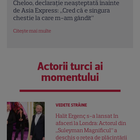
nte
Echipa roșie a câștigat la Poftiți pe la noi!
Iuli
Ce provocări le pregătește Nea Mărin
dimi
concurenților diseară
Ce s
Obse
Citește mai multe
Citeș
Actorii turci ai
momentului
VEDETE STRĂINE
Halit Ergenç s-a lansat în
afaceri la Londra: Actorul din
„Suleyman Magnificul” a
deschis o rețea de plăcintării