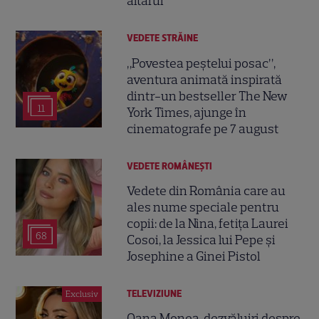
altarul
VEDETE STRĂINE
„Povestea peștelui posac”,
aventura animată inspirată
dintr-un bestseller The New
11
York Times, ajunge în
cinematografe pe 7 august
VEDETE ROMÂNEŞTI
Vedete din România care au
ales nume speciale pentru
copii: de la Nina, fetița Laurei
68
Cosoi, la Jessica lui Pepe și
Josephine a Ginei Pistol
TELEVIZIUNE
Exclusiv
Oana Monea, dezvăluiri despre