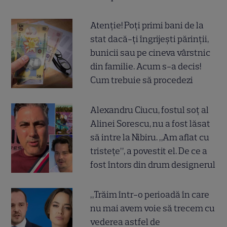
Atenție! Poți primi bani de la
stat dacă-ți îngrijești părinții,
bunicii sau pe cineva vârstnic
din familie. Acum s-a decis!
Cum trebuie să procedezi
Alexandru Ciucu, fostul soț al
Alinei Sorescu, nu a fost lăsat
să intre la Nibiru. „Am aflat cu
tristețe”, a povestit el. De ce a
fost întors din drum designerul
„Trăim într-o perioadă în care
nu mai avem voie să trecem cu
vederea astfel de