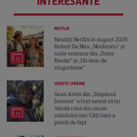
INTERESANTE
NETFLIX
Noutăți Netflix în august 2026:
Robert De Niro, „Nosferatu” și
noile sezoane din „Outer
16
Banks” și „Un veac de
singurătate”
VEDETE STRĂINE
Sean Astin din „Stăpânul
Inelelor” a fost nevoit să își
vândă casa din cauza
14
salariului mic: Câți bani a
primit de fapt