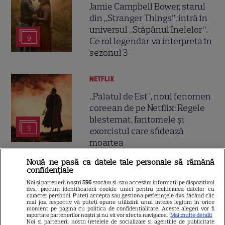
Jamie Campbell Bower, starul
din „Stranger Things”, intră în
universul „Stăpânul Inelelor”.
9
Ce rol legendar va interpreta în
sezonul 3
NETFLIX
„Palatul de Est”, noul fenomen
coreean de pe Netflix: Regele
blestemat, fantomele și
5
exorcistul care sfidează
moartea
Nouă ne pasă ca datele tale personale să rămână
PRIME VIDEO
confidențiale
Noi și partenerii noștri
596
stocăm și/sau accesăm informații pe dispozitivul
Când „Fălci” se întâlnește cu
dvs., precum identificatorii cookie unici pentru prelucrarea datelor cu
caracter personal. Puteți accepta sau gestiona preferințele dvs. făcând clic
„Coborâre întunecată”:
mai jos, respectiv vă puteți opune utilizării unui interes legitim în orice
Producția claustrofobă de pe
moment pe pagina cu politica de confidențialitate. Aceste alegeri vor fi
raportate partenerilor noștri și nu vă vor afecta navigarea.
Mai multe detalii
Prime Video ce nu trebuie
Noi si partenerii nostri (retelele de socializare si agentiile de publicitate