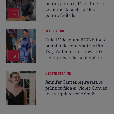
pentru prima dată la 46 de ani.
Ce nume deosebit a ales
4
pentru fetița lui
TELEVIZIUNE
Grila TV de toamnă 2026: toate
premierele confirmate la Pro
TV și Antena 1. Ce show-uri și
9
seriale revin din septembrie
VEDETE STRĂINE
Jennifer Garner, ieșire rară la
prânz cu fiica ei, Violet. Cum au
fost surprinse cele două