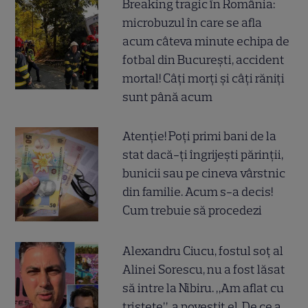
Breaking tragic în România:
microbuzul în care se afla
acum câteva minute echipa de
fotbal din București, accident
mortal! Câți morți și câți răniți
sunt până acum
Atenție! Poți primi bani de la
stat dacă-ți îngrijești părinții,
bunicii sau pe cineva vârstnic
din familie. Acum s-a decis!
Cum trebuie să procedezi
Alexandru Ciucu, fostul soț al
Alinei Sorescu, nu a fost lăsat
să intre la Nibiru. „Am aflat cu
tristețe”, a povestit el. De ce a