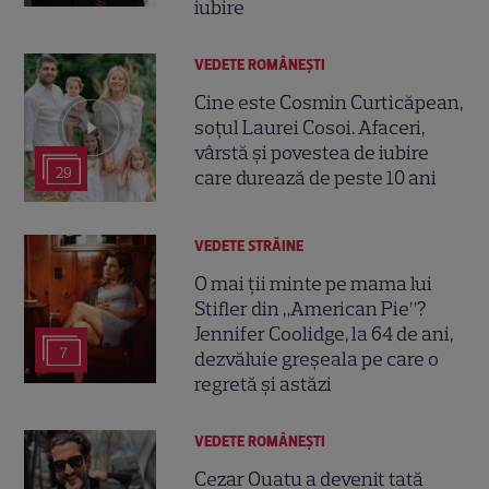
iubire
VEDETE ROMÂNEŞTI
Cine este Cosmin Curticăpean,
soțul Laurei Cosoi. Afaceri,
vârstă și povestea de iubire
29
care durează de peste 10 ani
VEDETE STRĂINE
O mai ții minte pe mama lui
Stifler din „American Pie”?
Jennifer Coolidge, la 64 de ani,
7
dezvăluie greșeala pe care o
regretă și astăzi
VEDETE ROMÂNEŞTI
Cezar Ouatu a devenit tată