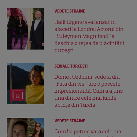
VEDETE STRĂINE
Halit Ergenç s-a lansat în
afaceri la Londra: Actorul din
„Suleyman Magnificul” a
deschis o rețea de plăcintării
turcești
SERIALE TURCEŞTI
Demet Özdemir, vedeta din
„Fata din vis”, are o poveste
impresionantă. Cum a ajuns
12
una dintre cele mai iubite
actrițe din Turcia
VEDETE STRĂINE
Cum își petrec vara cele mai