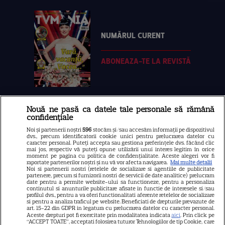
NUMĂRUL CURENT
ABONEAZA-TE LA REVISTĂ
Nouă ne pasă ca datele tale personale să rămână
Libertatea
confidențiale
Libertatea pentru femei
Noi și partenerii noștri
596
stocăm și/sau accesăm informații pe dispozitivul
dvs., precum identificatorii cookie unici pentru prelucrarea datelor cu
GSP
caracter personal. Puteți accepta sau gestiona preferințele dvs. făcând clic
mai jos, respectiv vă puteți opune utilizării unui interes legitim în orice
Știri mondene
moment pe pagina cu politica de confidențialitate. Aceste alegeri vor fi
raportate partenerilor noștri și nu vă vor afecta navigarea.
Mai multe detalii
Noi si partenerii nostri (retelele de socializare si agentiile de publicitate
Avantaje
partenere, precum si furnizorii nostri de servicii de date analitice) prelucram
date pentru a permite website-ului sa functioneze, pentru a personaliza
Elle
continutul si anunturile publicitare afisate in functie de interesele si/sau
profilul dvs., pentru a va oferi functionalitati aferente retelelor de socializare
Unica
si pentru a analiza traficul pe website. Beneficiati de drepturile prevazute de
art. 15-22 din GDPR in legatura cu prelucrarea datelor cu caracter personal.
Retete practice
Aceste drepturi pot fi exercitate prin modalitatea indicata
aici
. Prin click pe
“ACCEPT TOATE”, acceptati folosirea tuturor Tehnologiilor de tip Cookie, care