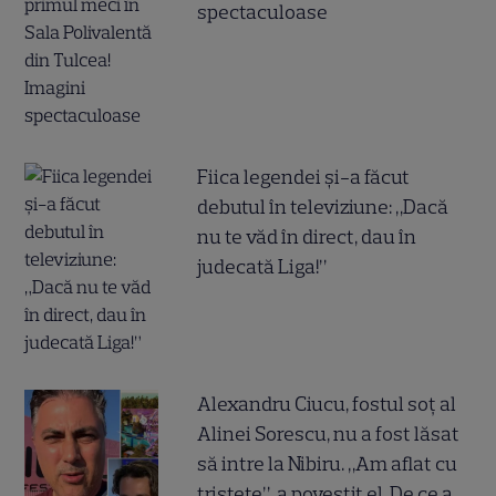
spectaculoase
Fiica legendei și-a făcut
debutul în televiziune: „Dacă
nu te văd în direct, dau în
judecată Liga!”
Alexandru Ciucu, fostul soț al
Alinei Sorescu, nu a fost lăsat
să intre la Nibiru. „Am aflat cu
tristețe”, a povestit el. De ce a