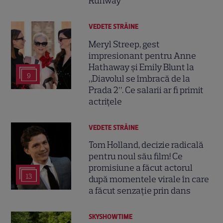
Runway
VEDETE STRĂINE
Meryl Streep, gest
impresionant pentru Anne
Hathaway și Emily Blunt la
9
„Diavolul se îmbracă de la
Prada 2”. Ce salarii ar fi primit
actrițele
VEDETE STRĂINE
Tom Holland, decizie radicală
pentru noul său film! Ce
promisiune a făcut actorul
13
după momentele virale în care
a făcut senzație prin dans
SKYSHOWTIME