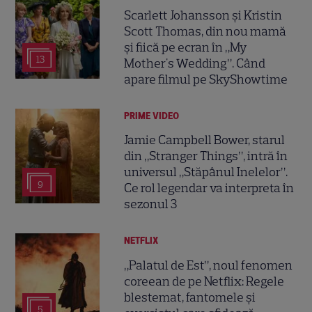
Scarlett Johansson și Kristin
Scott Thomas, din nou mamă
și fiică pe ecran în „My
13
Mother's Wedding”. Când
apare filmul pe SkyShowtime
PRIME VIDEO
Jamie Campbell Bower, starul
din „Stranger Things”, intră în
universul „Stăpânul Inelelor”.
9
Ce rol legendar va interpreta în
sezonul 3
NETFLIX
„Palatul de Est”, noul fenomen
coreean de pe Netflix: Regele
blestemat, fantomele și
5