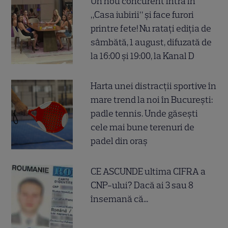
Un nou concurent intră în
„Casa iubirii” și face furori
printre fete! Nu ratați ediția de
sâmbătă, 1 august, difuzată de
la 16:00 și 19:00, la Kanal D
Harta unei distracții sportive în
mare trend la noi în București:
padle tennis. Unde găsești
cele mai bune terenuri de
padel din oraș
CE ASCUNDE ultima CIFRA a
CNP-ului? Dacă ai 3 sau 8
însemană că...