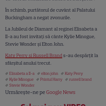
În schimb, purtătorul de cuvânt al Palatului
Buckingham a negat zvonurile.
La Jubileul de Diamant al reginei Elisabeta a
II-a au fost invitaţi să cânte Kylie Minogue,
Stevie Wonder şi Elton John.
Katy Perry şi Russell Brand
s-au despărţit la
sfârşitul anului trecut.
Elisabeta a II-a
elton john
Katy Perry
Kylie Minogue
Printul Harry
russell brand
Stevie Wonder
Urmărește-ne pe
Google News