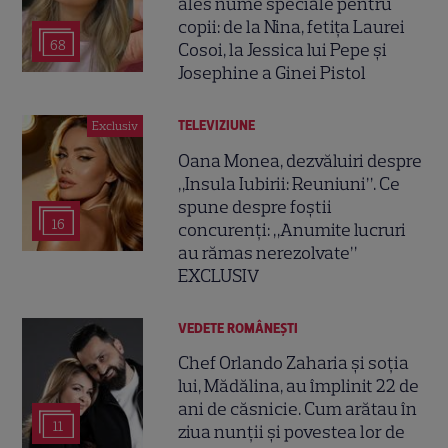
ales nume speciale pentru
copii: de la Nina, fetița Laurei
68
Cosoi, la Jessica lui Pepe și
Josephine a Ginei Pistol
TELEVIZIUNE
Exclusiv
Oana Monea, dezvăluiri despre
„Insula Iubirii: Reuniuni”. Ce
spune despre foștii
16
concurenți: „Anumite lucruri
au rămas nerezolvate”
EXCLUSIV
VEDETE ROMÂNEŞTI
Chef Orlando Zaharia și soția
lui, Mădălina, au împlinit 22 de
ani de căsnicie. Cum arătau în
11
ziua nunții și povestea lor de