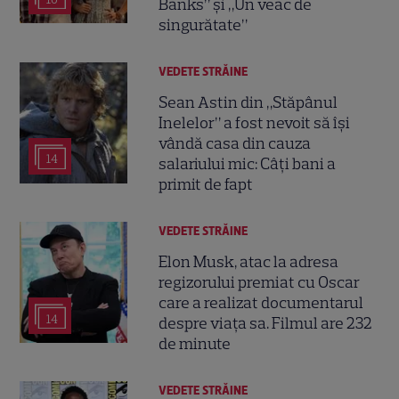
Banks” și „Un veac de
singurătate”
VEDETE STRĂINE
Sean Astin din „Stăpânul
Inelelor” a fost nevoit să își
vândă casa din cauza
14
salariului mic: Câți bani a
primit de fapt
VEDETE STRĂINE
Elon Musk, atac la adresa
regizorului premiat cu Oscar
care a realizat documentarul
14
despre viața sa. Filmul are 232
de minute
VEDETE STRĂINE