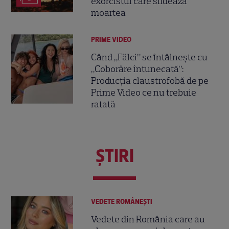
exorcistul care sfidează
moartea
PRIME VIDEO
Când „Fălci” se întâlnește cu
„Coborâre întunecată”:
Producția claustrofobă de pe
Prime Video ce nu trebuie
ratată
ŞTIRI
VEDETE ROMÂNEŞTI
Vedete din România care au