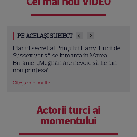
Cel mai nou VIDEO
PE ACELAȘI SUBIECT
i de
Meghan Markle, apariție surpriză la
Imag
MasterChef Australia 2026. Ducesa de
Mark
din
Sussex a dezvăluit ce gătește pentru
la l
Prințul Harry
Prin
Citește mai multe
Citeș
Actorii turci ai
momentului