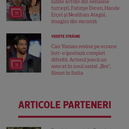
iubite actrițe din serialele
turcești. Fahriye Evcen, Hande
32
Erçel și Neslihan Atagül,
imagini din vacanță
VEDETE STRĂINE
Can Yaman revine pe ecrane
într-o ipostază complet
diferită. Actorul joacă un
31
avocat în noul serial „Bro”,
filmat în Italia
ARTICOLE PARTENERI