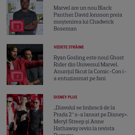
Marvel are un nou Black
Panther. David Jonsson preia
moștenirea lui Chadwick
3
Boseman
VEDETE STRĂINE
Ryan Gosling este noul Ghost
Rider din Universul Marvel.
Anunțul făcut la Comic-Con i-
7
a entuziasmat pe fani
DISNEY PLUS
„Diavolul se îmbracă de la
Prada 2” s-a lansat pe Disney+.
Meryl Streep și Anne
Hathaway revin la revista