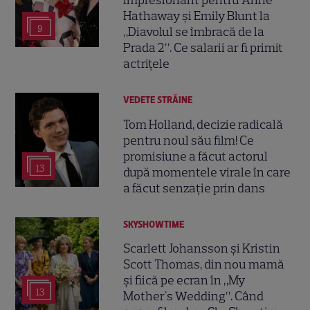
impresionant pentru Anne
Hathaway și Emily Blunt la
9
„Diavolul se îmbracă de la
Prada 2”. Ce salarii ar fi primit
actrițele
VEDETE STRĂINE
Tom Holland, decizie radicală
pentru noul său film! Ce
promisiune a făcut actorul
13
după momentele virale în care
a făcut senzație prin dans
SKYSHOWTIME
Scarlett Johansson și Kristin
Scott Thomas, din nou mamă
și fiică pe ecran în „My
13
Mother's Wedding”. Când