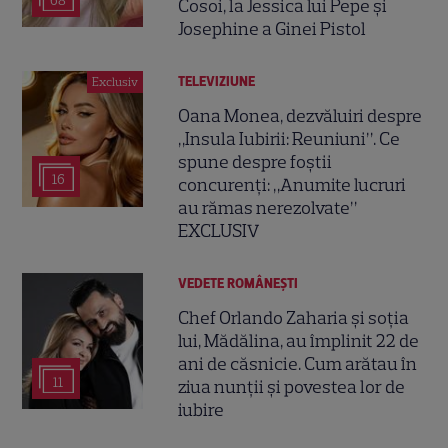
68
Cosoi, la Jessica lui Pepe și
Josephine a Ginei Pistol
TELEVIZIUNE
Exclusiv
Oana Monea, dezvăluiri despre
„Insula Iubirii: Reuniuni”. Ce
spune despre foștii
16
concurenți: „Anumite lucruri
au rămas nerezolvate”
EXCLUSIV
VEDETE ROMÂNEŞTI
Chef Orlando Zaharia și soția
lui, Mădălina, au împlinit 22 de
ani de căsnicie. Cum arătau în
11
ziua nunții și povestea lor de
iubire