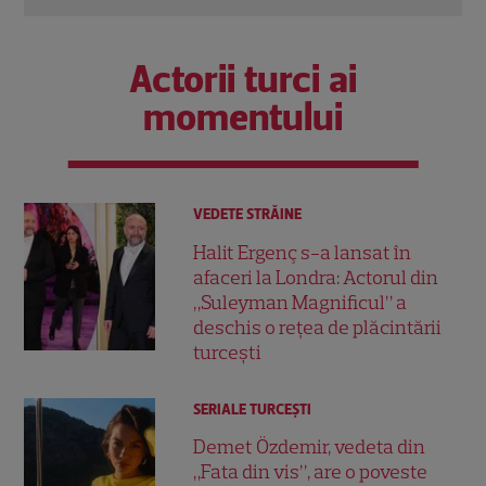
Actorii turci ai
momentului
VEDETE STRĂINE
Halit Ergenç s-a lansat în
afaceri la Londra: Actorul din
„Suleyman Magnificul” a
deschis o rețea de plăcintării
turcești
SERIALE TURCEŞTI
Demet Özdemir, vedeta din
„Fata din vis”, are o poveste