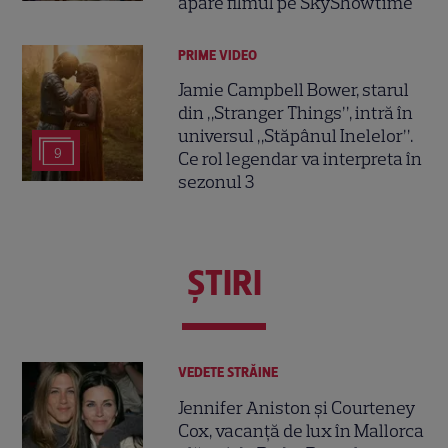
apare filmul pe SkyShowtime
PRIME VIDEO
Jamie Campbell Bower, starul
din „Stranger Things”, intră în
universul „Stăpânul Inelelor”.
9
Ce rol legendar va interpreta în
sezonul 3
ŞTIRI
VEDETE STRĂINE
Jennifer Aniston și Courteney
Cox, vacanță de lux în Mallorca