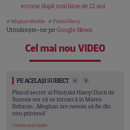
ecrane după mai bine de 12 ani
Meghan Markle
Printul Harry
Urmărește-ne pe
Google News
Cel mai nou VIDEO
PE ACELAȘI SUBIECT
i de
Meghan Markle, apariție surpriză la
Imag
MasterChef Australia 2026. Ducesa de
Mark
din
Sussex a dezvăluit ce gătește pentru
la l
Prințul Harry
Prin
Citește mai multe
Citeș