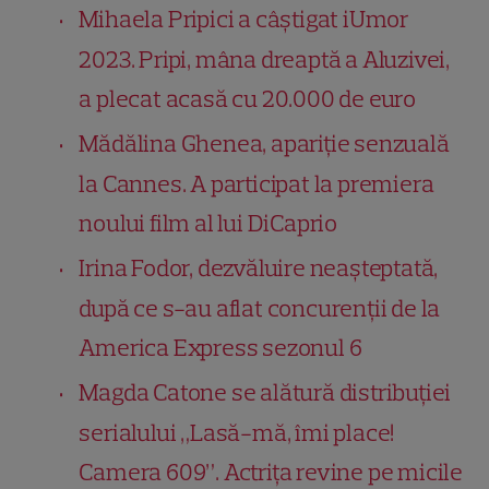
Mihaela Pripici a câștigat iUmor
2023. Pripi, mâna dreaptă a Aluzivei,
a plecat acasă cu 20.000 de euro
Mădălina Ghenea, apariție senzuală
la Cannes. A participat la premiera
noului film al lui DiCaprio
Irina Fodor, dezvăluire neașteptată,
după ce s-au aflat concurenții de la
America Express sezonul 6
Magda Catone se alătură distribuției
serialului „Lasă-mă, îmi place!
Camera 609”. Actriţa revine pe micile