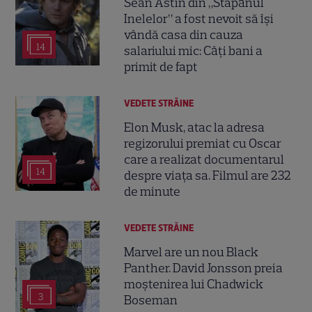
Sean Astin din „Stăpânul
Inelelor” a fost nevoit să își
vândă casa din cauza
14
salariului mic: Câți bani a
primit de fapt
VEDETE STRĂINE
Elon Musk, atac la adresa
regizorului premiat cu Oscar
care a realizat documentarul
14
despre viața sa. Filmul are 232
de minute
VEDETE STRĂINE
Marvel are un nou Black
Panther. David Jonsson preia
moștenirea lui Chadwick
3
Boseman