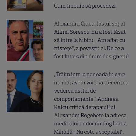
Cum trebuie să procedezi
Alexandru Ciucu, fostul soț al
Alinei Sorescu, nu a fost lăsat
să intre la Nibiru. „Am aflat cu
tristețe”, a povestit el. De ce a
fost întors din drum designerul
„Trăim într-o perioadă în care
nu mai avem voie să trecem cu
vederea astfel de
comportamente”. Andreea
Raicu critică derapajul lui
Alexandru Rogobete la adresa
medicului endocrinolog Ioana
Mihăilă: „Nu este acceptabil”.