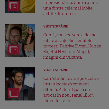
impresionantă. Cum a ajuns
12
una dintre cele mai iubite
actrițe din Turcia
VEDETE STRĂINE
Cum își petrec vara cele mai
iubite actrițe din serialele
turcești. Fahriye Evcen, Hande
32
Erçel și Neslihan Atagül,
imagini din vacanță
VEDETE STRĂINE
Can Yaman revine pe ecrane
într-o ipostază complet
diferită. Actorul joacă un
31
avocat în noul serial „Bro”,
filmat în Italia