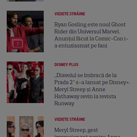
VEDETE STRĂINE
Ryan Gosling este noul Ghost
Rider din Universul Marvel.
Anunțul făcut la Comic-Con i-
7
a entuziasmat pe fani
DISNEY PLUS
„Diavolul se îmbracă de la
Prada 2” s-a lansat pe Disney+.
Meryl Streep și Anne
Hathaway revin la revista
Runway
VEDETE STRĂINE
Meryl Streep, gest