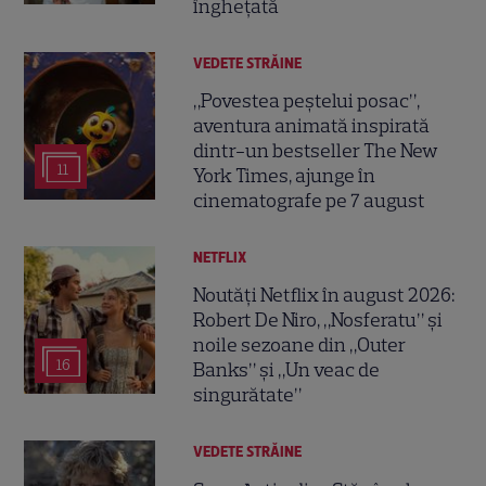
înghețată
VEDETE STRĂINE
„Povestea peștelui posac”,
aventura animată inspirată
dintr-un bestseller The New
11
York Times, ajunge în
cinematografe pe 7 august
NETFLIX
Noutăți Netflix în august 2026:
Robert De Niro, „Nosferatu” și
noile sezoane din „Outer
16
Banks” și „Un veac de
singurătate”
VEDETE STRĂINE