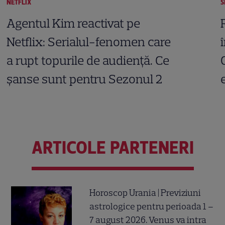
NETFLIX
S
Agentul Kim reactivat pe
Netflix: Serialul-fenomen care
a rupt topurile de audiență. Ce
șanse sunt pentru Sezonul 2
ARTICOLE PARTENERI
Horoscop Urania | Previziuni
astrologice pentru perioada 1 –
7 august 2026. Venus va intra