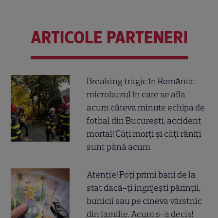
ARTICOLE PARTENERI
Breaking tragic în România:
microbuzul în care se afla
acum câteva minute echipa de
fotbal din București, accident
mortal! Câți morți și câți răniți
sunt până acum
Atenție! Poți primi bani de la
stat dacă-ți îngrijești părinții,
bunicii sau pe cineva vârstnic
din familie. Acum s-a decis!