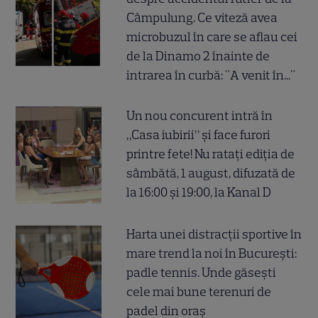
Câmpulung. Ce viteză avea
microbuzul în care se aflau cei
de la Dinamo 2 înainte de
intrarea în curbă: "A venit în..."
Un nou concurent intră în
„Casa iubirii” și face furori
printre fete! Nu ratați ediția de
sâmbătă, 1 august, difuzată de
la 16:00 și 19:00, la Kanal D
Harta unei distracții sportive în
mare trend la noi în București:
padle tennis. Unde găsești
cele mai bune terenuri de
padel din oraș