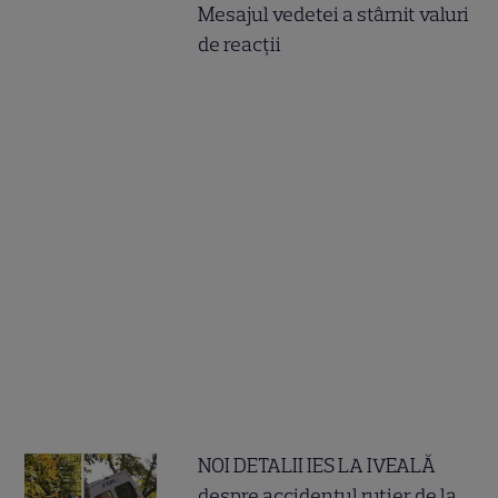
Mesajul vedetei a stârnit valuri
de reacții
NOI DETALII IES LA IVEALĂ
despre accidentul rutier de la