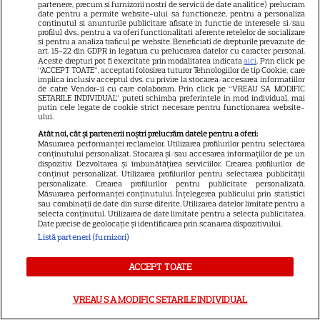
Vedetele de la Hollywood care
partenere, precum si furnizorii nostri de servicii de date analitice) prelucram
date pentru a permite website-ului sa functioneze, pentru a personaliza
nu s-au căsătorit niciodată. De
continutul si anunturile publicitare afisate in functie de interesele si/sau
profilul dvs., pentru a va oferi functionalitati aferente retelelor de socializare
ce Leonardo DiCaprio și
si pentru a analiza traficul pe website. Beneficiati de drepturile prevazute de
art. 15-22 din GDPR in legatura cu prelucrarea datelor cu caracter personal.
Charlize Theron au evitat
Aceste drepturi pot fi exercitate prin modalitatea indicata
aici
. Prin click pe
altarul
“ACCEPT TOATE”, acceptati folosirea tuturor Tehnologiilor de tip Cookie, care
implica inclusiv acceptul dvs. cu privire la stocarea/accesarea informatiilor
de catre Vendor-ii cu care colaboram. Prin click pe “VREAU SA MODIFIC
SETARILE INDIVIDUAL” puteti schimba preferintele in mod individual, mai
putin cele legate de cookie strict necesare pentru functionarea website-
VEDETE ROMÂNEŞTI
ului.
Cine este Cosmin Curticăpean,
Atât noi, cât și partenerii noștri prelucrăm datele pentru a oferi:
Măsurarea performanței reclamelor. Utilizarea profilurilor pentru selectarea
soțul Laurei Cosoi. Afaceri,
conținutului personalizat. Stocarea și/sau accesarea informațiilor de pe un
dispozitiv. Dezvoltarea și îmbunătățirea serviciilor. Crearea profilurilor de
vârstă și povestea de iubire
conținut personalizat. Utilizarea profilurilor pentru selectarea publicității
29
care durează de peste 10 ani
personalizate. Crearea profilurilor pentru publicitate personalizată.
Măsurarea performanței conținutului. Înțelegerea publicului prin statistici
sau combinații de date din surse diferite. Utilizarea datelor limitate pentru a
selecta conținutul. Utilizarea de date limitate pentru a selecta publicitatea.
Date precise de geolocație și identificarea prin scanarea dispozitivului.
VEDETE STRĂINE
Listă parteneri (furnizori)
O mai ții minte pe mama lui
ACCEPT TOATE
Stifler din „American Pie”?
Jennifer Coolidge, la 64 de ani,
7
VREAU SA MODIFIC SETARILE INDIVIDUAL
dezvăluie greșeala pe care o
regretă și astăzi