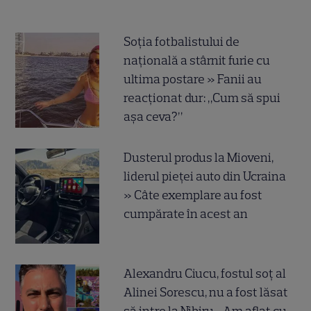
Soția fotbalistului de
națională a stârnit furie cu
ultima postare » Fanii au
reacționat dur: „Cum să spui
așa ceva?”
Dusterul produs la Mioveni,
liderul pieței auto din Ucraina
» Câte exemplare au fost
cumpărate în acest an
Alexandru Ciucu, fostul soț al
Alinei Sorescu, nu a fost lăsat
să intre la Nibiru. „Am aflat cu