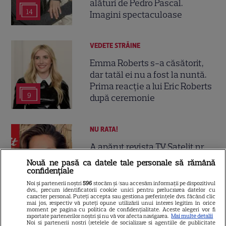
alături de Pedro Pascal.
14
Imagini spectaculoase
VEDETE STRĂINE
Emma Roberts s-a căsătorit,
dar tatăl ei nu a fost la nuntă.
Prima reacție a lui Eric Roberts
9
după ceremonie
NU RATA!
A apărut revista TV Satelit nr.
16! Eda Marcus, Irina Rimes și
Nouă ne pasă ca datele tale personale să rămână
ghidul TV complet pentru 14
confidențiale
zile
Noi și partenerii noștri
596
stocăm și/sau accesăm informații pe dispozitivul
dvs., precum identificatorii cookie unici pentru prelucrarea datelor cu
caracter personal. Puteți accepta sau gestiona preferințele dvs. făcând clic
mai jos, respectiv vă puteți opune utilizării unui interes legitim în orice
moment pe pagina cu politica de confidențialitate. Aceste alegeri vor fi
VEDETE STRĂINE
raportate partenerilor noștri și nu vă vor afecta navigarea.
Mai multe detalii
Noi si partenerii nostri (retelele de socializare si agentiile de publicitate