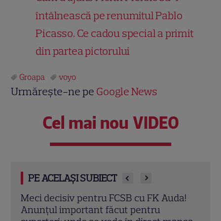
întâlnească pe renumitul Pablo
Picasso. Ce cadou special a primit
din partea pictorului
Groapa
voyo
Urmărește-ne pe
Google News
Cel mai nou VIDEO
PE ACELAȘI SUBIECT
a!
„Trafic”, episodul 2. Maria ajunge în
Îi ma
pericol după ce încearcă să-l salveze pe
una 