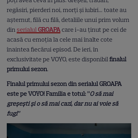
poți avea ceva în plus. Greșeli, trădări,
regăsiri, pierderi noi, morți și iubiri… toate au
așternut, filă cu filă, detaliile unui prim volum
din
serialul
GROAPA
care i-au ținut pe cei de
acasă cu emoția la cele mai înalte cote
înaintea fiecărui episod. De ieri, în
exclusivitate pe VOYO, este disponibil
finalul
primului sezon
.
Finalul primului sezon din serialul GROAPA
este pe VOYO! Familia e totul: ”
O să mai
greșești și o să mai cazi, dar nu ai voie să
fugi”