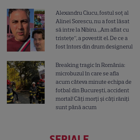
Alexandru Ciucu, fostul soț al
Alinei Sorescu, nu a fost lăsat
să intre la Nibiru. „Am aflat cu
tristețe”, a povestit el. De ce a
fost întors din drum designerul
Breaking tragic în România:
microbuzul în care se afla
acum câteva minute echipa de
fotbal din București, accident
mortal! Câți morți și câți răniți
sunt până acum
SERIALE