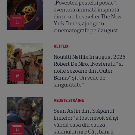
„Povestea peștelui posac”,
aventura animată inspirată
dintr-un bestseller The New
11
York Times, ajunge în
cinematografe pe 7 august
NETFLIX
Noutăți Netflix în august 2026:
Robert De Niro, „Nosferatu” și
noile sezoane din „Outer
16
Banks” și „Un veac de
singurătate”
VEDETE STRĂINE
Sean Astin din „Stăpânul
Inelelor” a fost nevoit să își
vândă casa din cauza
14
salariului mic: Câți bani a