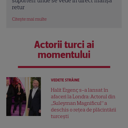
anșa
Bogdan: „Are datorie la unii care au zis
toat
că-l omoară!”
Citeș
Citește mai multe
Actorii turci ai
momentului
VEDETE STRĂINE
Halit Ergenç s-a lansat în
afaceri la Londra: Actorul din
„Suleyman Magnificul” a
deschis o rețea de plăcintării
turcești