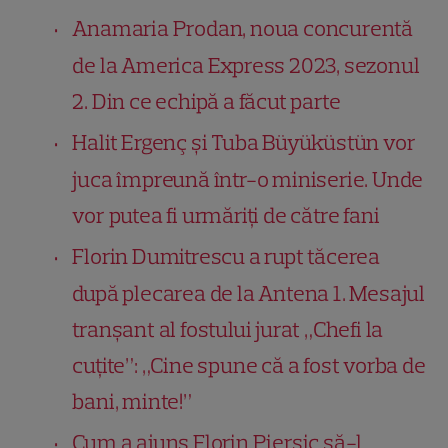
Anamaria Prodan, noua concurentă
de la America Express 2023, sezonul
2. Din ce echipă a făcut parte
Halit Ergenç și Tuba Büyüküstün vor
juca împreună într-o miniserie. Unde
vor putea fi urmăriți de către fani
Florin Dumitrescu a rupt tăcerea
după plecarea de la Antena 1. Mesajul
tranșant al fostului jurat „Chefi la
cuțite”: „Cine spune că a fost vorba de
bani, minte!”
Cum a ajuns Florin Piersic să-l