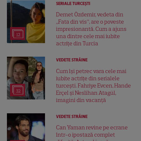
SERIALE TURCEŞTI
Demet Özdemir, vedeta din
„Fata din vis”, are o poveste
impresionantă. Cum a ajuns
12
una dintre cele mai iubite
actrițe din Turcia
VEDETE STRĂINE
Cum își petrec vara cele mai
iubite actrițe din serialele
turcești. Fahriye Evcen, Hande
32
Erçel și Neslihan Atagül,
imagini din vacanță
VEDETE STRĂINE
Can Yaman revine pe ecrane
într-o ipostază complet