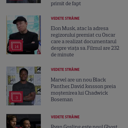
primit de fapt
VEDETE STRĂINE
Elon Musk, atac la adresa
regizorului premiat cu Oscar
care a realizat documentarul
14
despre viața sa. Filmul are 232
de minute
VEDETE STRĂINE
Marvel are un nou Black
Panther. David Jonsson preia
moștenirea lui Chadwick
3
Boseman
VEDETE STRĂINE
Ryan Gosling este noul Ghost