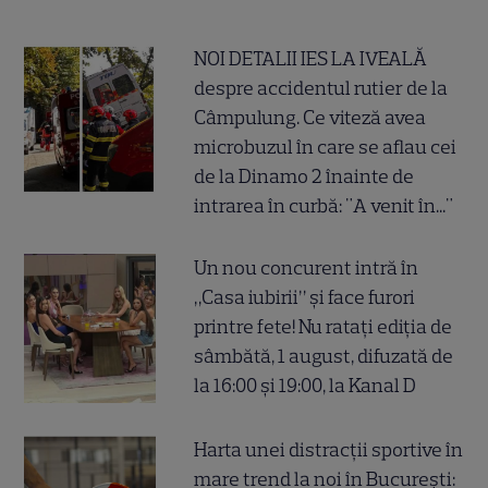
NOI DETALII IES LA IVEALĂ
despre accidentul rutier de la
Câmpulung. Ce viteză avea
microbuzul în care se aflau cei
de la Dinamo 2 înainte de
intrarea în curbă: "A venit în..."
Un nou concurent intră în
„Casa iubirii” și face furori
printre fete! Nu ratați ediția de
sâmbătă, 1 august, difuzată de
la 16:00 și 19:00, la Kanal D
Harta unei distracții sportive în
mare trend la noi în București: