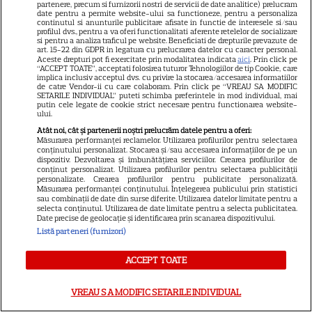
actrițele
partenere, precum si furnizorii nostri de servicii de date analitice) prelucram
date pentru a permite website-ului sa functioneze, pentru a personaliza
continutul si anunturile publicitare afisate in functie de interesele si/sau
profilul dvs., pentru a va oferi functionalitati aferente retelelor de socializare
si pentru a analiza traficul pe website. Beneficiati de drepturile prevazute de
VEDETE STRĂINE
art. 15-22 din GDPR in legatura cu prelucrarea datelor cu caracter personal.
Aceste drepturi pot fi exercitate prin modalitatea indicata
aici
. Prin click pe
Tom Holland, decizie radicală
“ACCEPT TOATE”, acceptati folosirea tuturor Tehnologiilor de tip Cookie, care
implica inclusiv acceptul dvs. cu privire la stocarea/accesarea informatiilor
pentru noul său film! Ce
de catre Vendor-ii cu care colaboram. Prin click pe “VREAU SA MODIFIC
SETARILE INDIVIDUAL” puteti schimba preferintele in mod individual, mai
promisiune a făcut actorul
putin cele legate de cookie strict necesare pentru functionarea website-
13
după momentele virale în care
ului.
a făcut senzație prin dans
Atât noi, cât și partenerii noștri prelucrăm datele pentru a oferi:
Măsurarea performanței reclamelor. Utilizarea profilurilor pentru selectarea
conținutului personalizat. Stocarea și/sau accesarea informațiilor de pe un
dispozitiv. Dezvoltarea și îmbunătățirea serviciilor. Crearea profilurilor de
SKYSHOWTIME
conținut personalizat. Utilizarea profilurilor pentru selectarea publicității
personalizate. Crearea profilurilor pentru publicitate personalizată.
Măsurarea performanței conținutului. Înțelegerea publicului prin statistici
Scarlett Johansson și Kristin
sau combinații de date din surse diferite. Utilizarea datelor limitate pentru a
Scott Thomas, din nou mamă
selecta conținutul. Utilizarea de date limitate pentru a selecta publicitatea.
Date precise de geolocație și identificarea prin scanarea dispozitivului.
și fiică pe ecran în „My
Listă parteneri (furnizori)
13
Mother's Wedding”. Când
apare filmul pe SkyShowtime
ACCEPT TOATE
PRIME VIDEO
VREAU SA MODIFIC SETARILE INDIVIDUAL