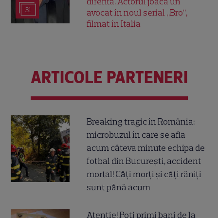
diferită. Actorul joacă un
31
avocat în noul serial „Bro”,
filmat în Italia
ARTICOLE PARTENERI
Breaking tragic în România:
microbuzul în care se afla
acum câteva minute echipa de
fotbal din București, accident
mortal! Câți morți și câți răniți
sunt până acum
Atenție! Poți primi bani de la