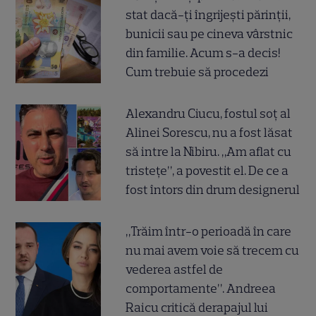
stat dacă-ți îngrijești părinții,
bunicii sau pe cineva vârstnic
din familie. Acum s-a decis!
Cum trebuie să procedezi
Alexandru Ciucu, fostul soț al
Alinei Sorescu, nu a fost lăsat
să intre la Nibiru. „Am aflat cu
tristețe”, a povestit el. De ce a
fost întors din drum designerul
„Trăim într-o perioadă în care
nu mai avem voie să trecem cu
vederea astfel de
comportamente”. Andreea
Raicu critică derapajul lui