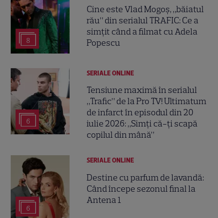
Cine este Vlad Mogoș, „băiatul
rău” din serialul TRAFIC: Ce a
simțit când a filmat cu Adela
8
Popescu
SERIALE ONLINE
Tensiune maximă în serialul
„Trafic” de la Pro TV! Ultimatum
de infarct în episodul din 20
6
iulie 2026: „Simți că-ți scapă
copilul din mână”
SERIALE ONLINE
Destine cu parfum de lavandă:
Când începe sezonul final la
Antena 1
6