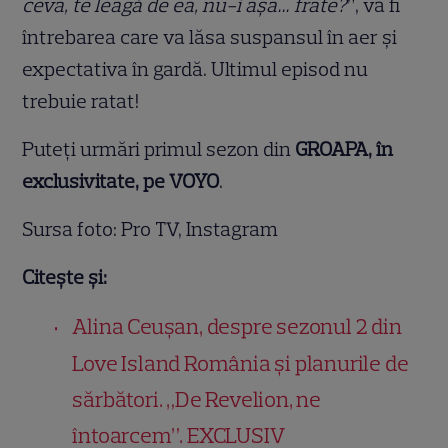
ceva, te leagă de ea, nu-i așa… frate?
”, va fi
întrebarea care va lăsa suspansul în aer și
expectativa în gardă. Ultimul episod nu
trebuie ratat!
Puteți urmări primul sezon din
GROAPA, în
exclusivitate, pe VOYO
.
Sursa foto: Pro TV, Instagram
Citește și:
Alina Ceușan, despre sezonul 2 din
Love Island România și planurile de
sărbători. „De Revelion, ne
întoarcem”. EXCLUSIV