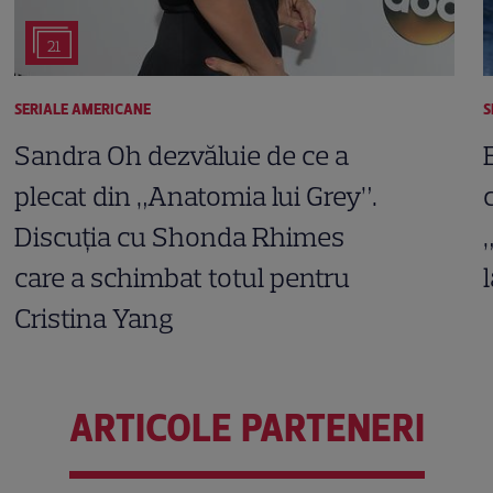
21
SERIALE AMERICANE
S
Sandra Oh dezvăluie de ce a
plecat din „Anatomia lui Grey”.
Discuția cu Shonda Rhimes
care a schimbat totul pentru
Cristina Yang
ARTICOLE PARTENERI