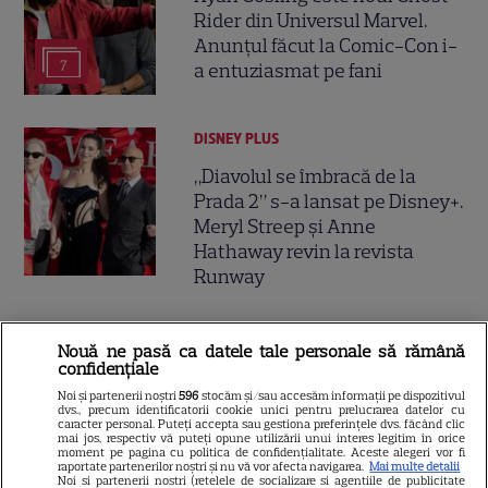
Rider din Universul Marvel.
Anunțul făcut la Comic-Con i-
7
a entuziasmat pe fani
DISNEY PLUS
„Diavolul se îmbracă de la
Prada 2” s-a lansat pe Disney+.
Meryl Streep și Anne
Hathaway revin la revista
Runway
VEDETE STRĂINE
Nouă ne pasă ca datele tale personale să rămână
confidențiale
Meryl Streep, gest
impresionant pentru Anne
Noi și partenerii noștri
596
stocăm și/sau accesăm informații pe dispozitivul
dvs., precum identificatorii cookie unici pentru prelucrarea datelor cu
Hathaway și Emily Blunt la
caracter personal. Puteți accepta sau gestiona preferințele dvs. făcând clic
mai jos, respectiv vă puteți opune utilizării unui interes legitim în orice
9
„Diavolul se îmbracă de la
moment pe pagina cu politica de confidențialitate. Aceste alegeri vor fi
raportate partenerilor noștri și nu vă vor afecta navigarea.
Mai multe detalii
Prada 2”. Ce salarii ar fi primit
Noi si partenerii nostri (retelele de socializare si agentiile de publicitate