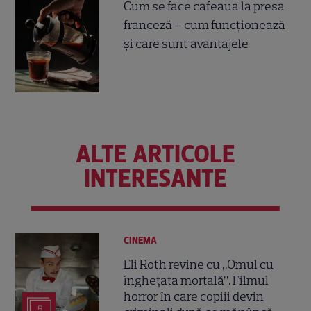
Cum se face cafeaua la presa
franceză – cum funcționează
și care sunt avantajele
ALTE ARTICOLE
INTERESANTE
CINEMA
Eli Roth revine cu „Omul cu
înghețata mortală”. Filmul
horror în care copiii devin
5