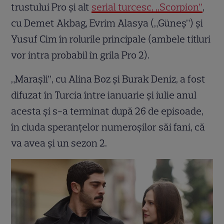
trustului Pro și alt
serial turcesc, „Scorpion”
,
cu Demet Akbag, Evrim Alasya („Güneş”) și
Yusuf Cim în rolurile principale (ambele titluri
vor intra probabil în grila Pro 2).
„Maraşli”, cu Alina Boz și Burak Deniz, a fost
difuzat în Turcia între ianuarie și iulie anul
acesta și s-a terminat după 26 de episoade,
în ciuda speranțelor numeroșilor săi fani, că
va avea și un sezon 2.