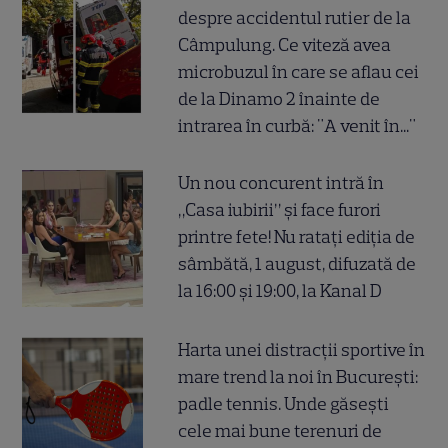
despre accidentul rutier de la
Câmpulung. Ce viteză avea
microbuzul în care se aflau cei
de la Dinamo 2 înainte de
intrarea în curbă: "A venit în..."
Un nou concurent intră în
„Casa iubirii” și face furori
printre fete! Nu ratați ediția de
sâmbătă, 1 august, difuzată de
la 16:00 și 19:00, la Kanal D
Harta unei distracții sportive în
mare trend la noi în București:
padle tennis. Unde găsești
cele mai bune terenuri de