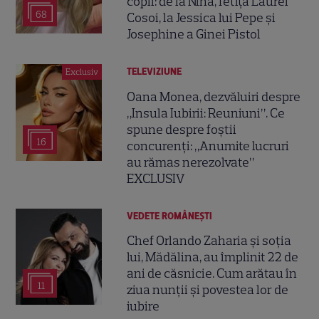
copii: de la Nina, fetița Laurei
68
Cosoi, la Jessica lui Pepe și
Josephine a Ginei Pistol
TELEVIZIUNE
Exclusiv
Oana Monea, dezvăluiri despre
„Insula Iubirii: Reuniuni”. Ce
spune despre foștii
16
concurenți: „Anumite lucruri
au rămas nerezolvate”
EXCLUSIV
VEDETE ROMÂNEŞTI
Chef Orlando Zaharia și soția
lui, Mădălina, au împlinit 22 de
ani de căsnicie. Cum arătau în
11
ziua nunții și povestea lor de
iubire