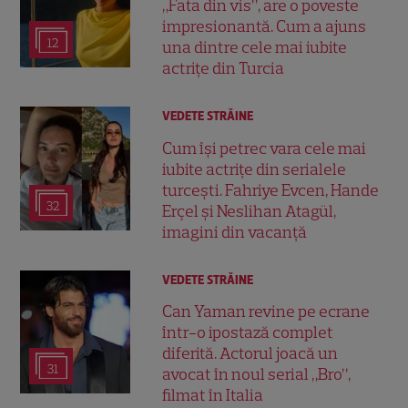
„Fata din vis”, are o poveste
impresionantă. Cum a ajuns
12
una dintre cele mai iubite
actrițe din Turcia
VEDETE STRĂINE
Cum își petrec vara cele mai
iubite actrițe din serialele
turcești. Fahriye Evcen, Hande
32
Erçel și Neslihan Atagül,
imagini din vacanță
VEDETE STRĂINE
Can Yaman revine pe ecrane
într-o ipostază complet
diferită. Actorul joacă un
31
avocat în noul serial „Bro”,
filmat în Italia