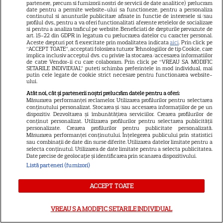
partenere, precum si furnizorii nostri de servicii de date analitice) prelucram
date pentru a permite website-ului sa functioneze, pentru a personaliza
Sean Astin din „Stăpânul
continutul si anunturile publicitare afisate in functie de interesele si/sau
Inelelor” a fost nevoit să își
profilul dvs., pentru a va oferi functionalitati aferente retelelor de socializare
si pentru a analiza traficul pe website. Beneficiati de drepturile prevazute de
vândă casa din cauza
art. 15-22 din GDPR in legatura cu prelucrarea datelor cu caracter personal.
Aceste drepturi pot fi exercitate prin modalitatea indicata
aici
. Prin click pe
14
salariului mic: Câți bani a
“ACCEPT TOATE”, acceptati folosirea tuturor Tehnologiilor de tip Cookie, care
implica inclusiv acceptul dvs. cu privire la stocarea/accesarea informatiilor
primit de fapt
de catre Vendor-ii cu care colaboram. Prin click pe “VREAU SA MODIFIC
SETARILE INDIVIDUAL” puteti schimba preferintele in mod individual, mai
putin cele legate de cookie strict necesare pentru functionarea website-
ului.
VEDETE STRĂINE
Atât noi, cât și partenerii noștri prelucrăm datele pentru a oferi:
Elon Musk, atac la adresa
Măsurarea performanței reclamelor. Utilizarea profilurilor pentru selectarea
conținutului personalizat. Stocarea și/sau accesarea informațiilor de pe un
regizorului premiat cu Oscar
dispozitiv. Dezvoltarea și îmbunătățirea serviciilor. Crearea profilurilor de
conținut personalizat. Utilizarea profilurilor pentru selectarea publicității
care a realizat documentarul
personalizate. Crearea profilurilor pentru publicitate personalizată.
14
despre viața sa. Filmul are 232
Măsurarea performanței conținutului. Înțelegerea publicului prin statistici
sau combinații de date din surse diferite. Utilizarea datelor limitate pentru a
de minute
selecta conținutul. Utilizarea de date limitate pentru a selecta publicitatea.
Date precise de geolocație și identificarea prin scanarea dispozitivului.
Listă parteneri (furnizori)
VEDETE STRĂINE
ACCEPT TOATE
Marvel are un nou Black
Panther. David Jonsson preia
VREAU SA MODIFIC SETARILE INDIVIDUAL
moștenirea lui Chadwick
3