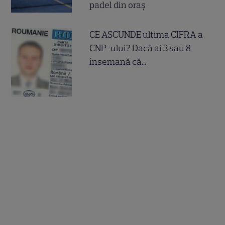
padel din oraș
CE ASCUNDE ultima CIFRA a
CNP-ului? Dacă ai 3 sau 8
însemană că...