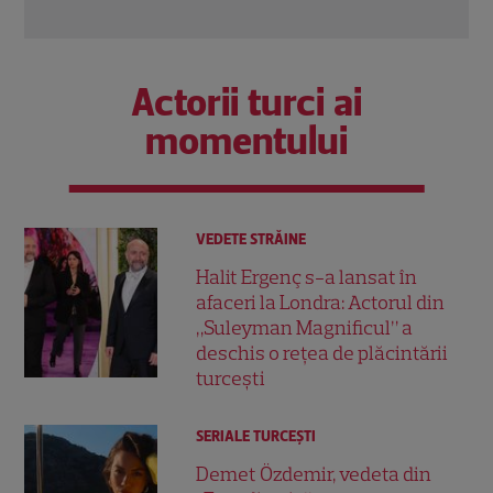
Citește mai multe
Actorii turci ai
momentului
VEDETE STRĂINE
Halit Ergenç s-a lansat în
afaceri la Londra: Actorul din
„Suleyman Magnificul” a
deschis o rețea de plăcintării
turcești
SERIALE TURCEŞTI
Demet Özdemir, vedeta din