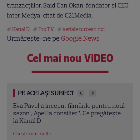
tranzacțiilor, Said Can Okan, fondator și CEO
Inter Medya, citat de C21Media.
Kanal D
Pro TV
seriale turcesti noi
Urmărește-ne pe
Google News
Cel mai nou VIDEO
PE ACELAȘI SUBIECT
 noul
„Trafic”, episodul 3. Doru ajunge la
Ulti
ște
capătul puterilor după ce Marius îi obligă
term
să intre în lumea mafiei: „Nu trebuia să
grilă
ajungem aici!”
Citeș