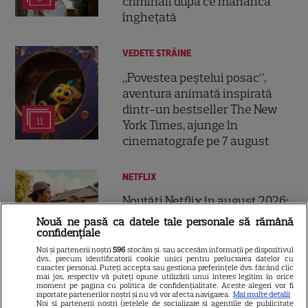
criminali după ce mănâncă
înghețată
VEDETE STRĂINE
„Povestea peștelui posac”,
aventura animată inspirată
dintr-un bestseller The New
11
York Times, ajunge în
cinematografe pe 7 august
NETFLIX
Noutăți Netflix în august 2026:
Robert De Niro, „Nosferatu” și
Nouă ne pasă ca datele tale personale să rămână
noile sezoane din „Outer
confidențiale
16
Banks” și „Un veac de
Noi și partenerii noștri
596
stocăm și/sau accesăm informații pe dispozitivul
dvs., precum identificatorii cookie unici pentru prelucrarea datelor cu
singurătate”
caracter personal. Puteți accepta sau gestiona preferințele dvs. făcând clic
mai jos, respectiv vă puteți opune utilizării unui interes legitim în orice
moment pe pagina cu politica de confidențialitate. Aceste alegeri vor fi
raportate partenerilor noștri și nu vă vor afecta navigarea.
Mai multe detalii
VEDETE STRĂINE
Noi si partenerii nostri (retelele de socializare si agentiile de publicitate