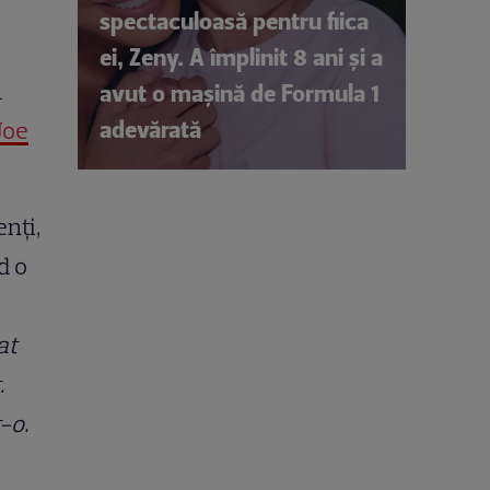
spectaculoasă pentru fiica
ei, Zeny. A împlinit 8 ani și a
n
avut o mașină de Formula 1
adevărată
Joe
enți,
d o
at
.
-o.