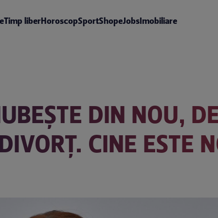
te
Timp liber
Horoscop
Sport
Shop
eJobs
Imobiliare
UBEȘTE DIN NOU, DE
DIVORȚ. CINE ESTE N