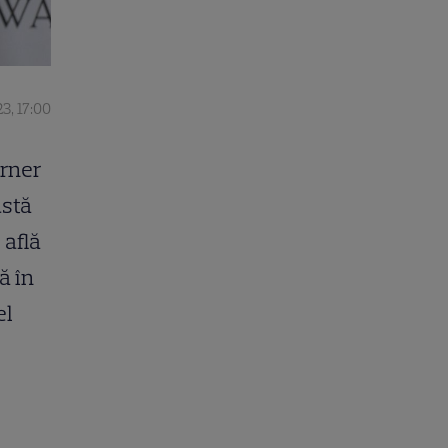
3, 17:00
urner
astă
 află
ă în
el