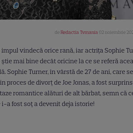
de
Redactia Tvmania
02 noiembrie 202
impul vindecă orice rană, iar actrița Sophie T
știe mai bine decât oricine la ce se referă ace
lă. Sophie Turner, în vârstă de 27 de ani, care se
lin proces de divorț de Joe Jonas, a fost surprins
taze romantice alături de alt bărbat, semn că c
 i-a fost soț a devenit deja istorie!