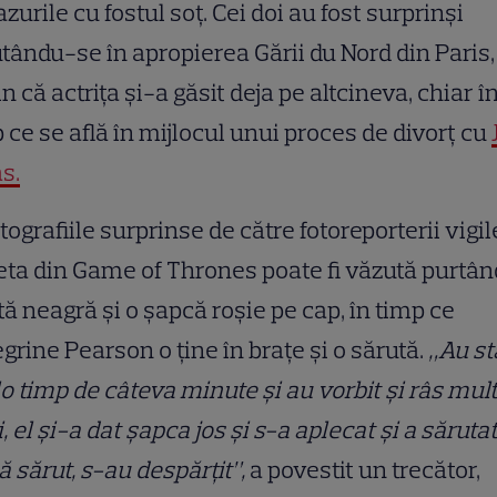
zurile cu fostul soț. Cei doi au fost surprinși
tându-se în apropierea Gării du Nord din Paris,
 că actrița și-a găsit deja pe altcineva, chiar î
 ce se află în mijlocul unui proces de divorț cu
s.
otografiile surprinse de către fotoreporterii vigil
ta din Game of Thrones poate fi văzută purtân
tă neagră și o șapcă roșie pe cap, în timp ce
grine Pearson o ține în brațe și o sărută.
„Au st
o timp de câteva minute și au vorbit și râs mult
, el și-a dat șapca jos și s-a aplecat și a sărutat
 sărut, s-au despărțit”,
a povestit un trecător,