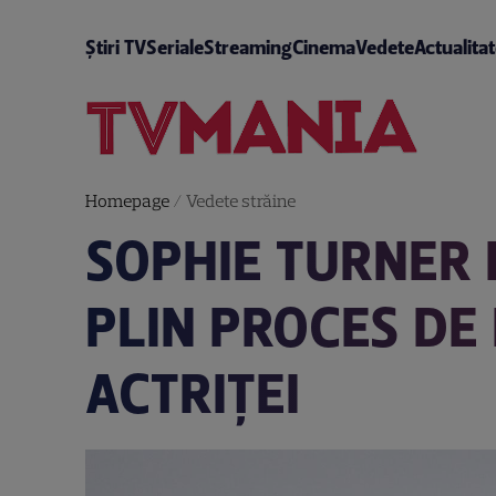
Știri TV
Seriale
Streaming
Cinema
Vedete
Actualita
Homepage
/
Vedete străine
SOPHIE TURNER I
PLIN PROCES DE 
ACTRIȚEI