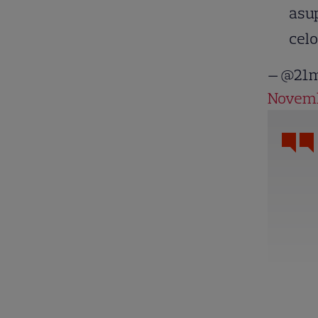
asu
celo
— @21m
Novemb