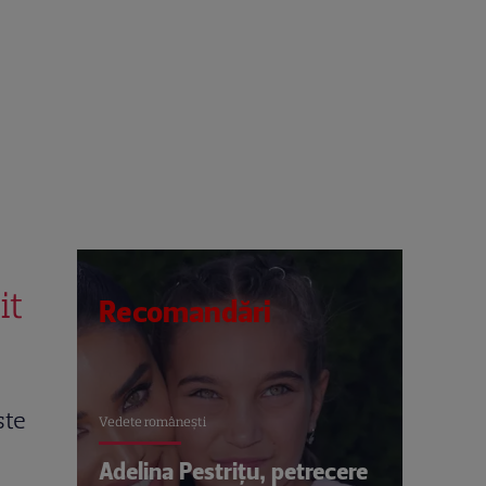
it
Recomandări
ste
Vedete româneşti
Adelina Pestrițu, petrecere