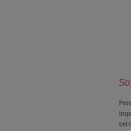
So
Pere
impr
cel 