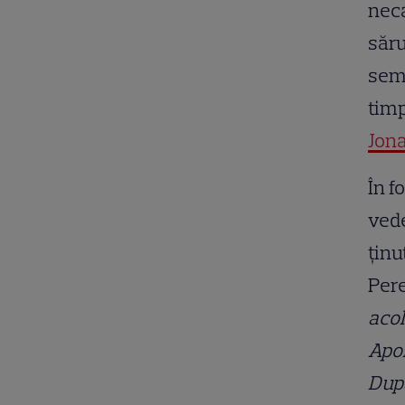
neca
săru
semn
timp
Jona
În f
vede
ținu
Pere
acol
Apoi
După