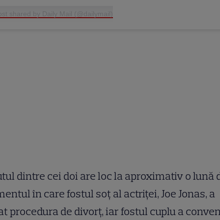
ost shared by Daily Mail (@dailymail)
tul dintre cei doi are loc la aproximativ o lună 
ntul în care fostul soț al actriței, Joe Jonas, a
iat procedura de divorț, iar fostul cuplu a conven