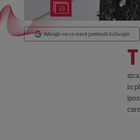
13
Adaugă-ne ca sursă preferată în Google
T
zica
în p
ipos
care