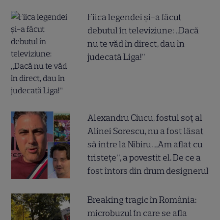
Fiica legendei și-a făcut
debutul în televiziune: „Dacă
nu te văd în direct, dau în
judecată Liga!”
Alexandru Ciucu, fostul soț al
Alinei Sorescu, nu a fost lăsat
să intre la Nibiru. „Am aflat cu
tristețe”, a povestit el. De ce a
fost întors din drum designerul
Breaking tragic în România:
microbuzul în care se afla