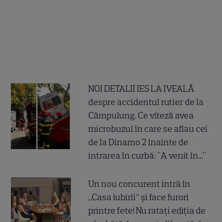
NOI DETALII IES LA IVEALĂ
despre accidentul rutier de la
Câmpulung. Ce viteză avea
microbuzul în care se aflau cei
de la Dinamo 2 înainte de
intrarea în curbă: "A venit în..."
Un nou concurent intră în
„Casa iubirii” și face furori
printre fete! Nu ratați ediția de