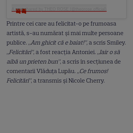
A post shared by THEO ROSE (@theorose.official)
Printre cei care au felicitat-o pe frumoasa
artistă, s-au numărat și mai multe persoane
publice.
„Am ghicit că e baiat!”,
a scris Smiley.
„Felicitări”
, a fost reacția Antoniei.
„Iair o să
aibă un prieten bun”,
a scris în secțiunea de
comentarii Vlăduța Lupău.
„Ce frumos!
Felicitări”
, a transmis și Nicole Cherry.