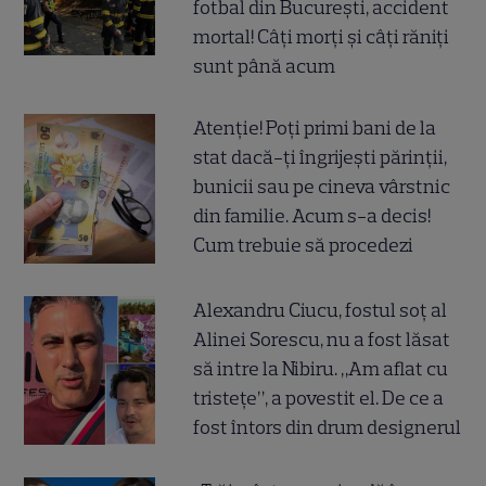
fotbal din București, accident
mortal! Câți morți și câți răniți
sunt până acum
Atenție! Poți primi bani de la
stat dacă-ți îngrijești părinții,
bunicii sau pe cineva vârstnic
din familie. Acum s-a decis!
Cum trebuie să procedezi
Alexandru Ciucu, fostul soț al
Alinei Sorescu, nu a fost lăsat
să intre la Nibiru. „Am aflat cu
tristețe”, a povestit el. De ce a
fost întors din drum designerul