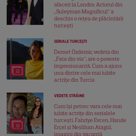
afaceri la Londra: Actorul din
„Suleyman Magnificul” a
deschis o rețea de plăcintării
turcești
SERIALE TURCEŞTI
Demet Özdemir, vedeta din
„Fata din vis”, are o poveste
impresionantă. Cum a ajuns
12
una dintre cele mai iubite
actrițe din Turcia
VEDETE STRĂINE
Cum își petrec vara cele mai
iubite actrițe din serialele
turcești. Fahriye Evcen, Hande
32
Erçel și Neslihan Atagül,
imagini din vacanță