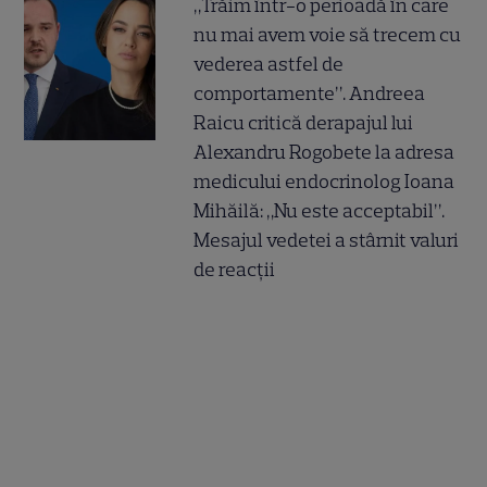
„Trăim într-o perioadă în care
nu mai avem voie să trecem cu
vederea astfel de
comportamente”. Andreea
Raicu critică derapajul lui
Alexandru Rogobete la adresa
medicului endocrinolog Ioana
Mihăilă: „Nu este acceptabil”.
Mesajul vedetei a stârnit valuri
de reacții