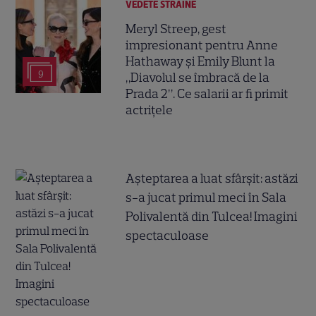
VEDETE STRĂINE
Meryl Streep, gest
impresionant pentru Anne
Hathaway și Emily Blunt la
9
„Diavolul se îmbracă de la
Prada 2”. Ce salarii ar fi primit
actrițele
Așteptarea a luat sfârșit: astăzi
s-a jucat primul meci în Sala
Polivalentă din Tulcea! Imagini
spectaculoase