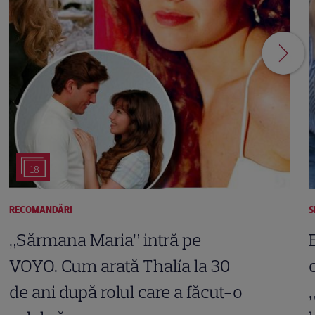
18
RECOMANDĂRI
S
„Sărmana Maria” intră pe
VOYO. Cum arată Thalía la 30
de ani după rolul care a făcut-o