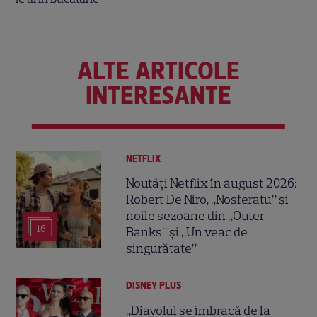
ALTE ARTICOLE
INTERESANTE
NETFLIX
Noutăți Netflix în august 2026:
Robert De Niro, „Nosferatu” și
noile sezoane din „Outer
16
Banks” și „Un veac de
singurătate”
DISNEY PLUS
„Diavolul se îmbracă de la