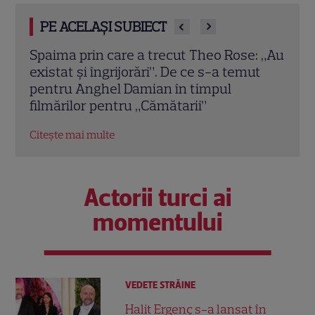
PE ACELAȘI SUBIECT
: „Au
Câți bani au primit, de fapt, Nuțu și Sile
„Căm
t
Cămătaru pentru serialul de pe VOYO și
răzb
PRO TV? Anghel Damian a dezvăluit
Cămă
suma incredibilă
Citeș
Citește mai multe
Actorii turci ai
momentului
VEDETE STRĂINE
Halit Ergenç s-a lansat în