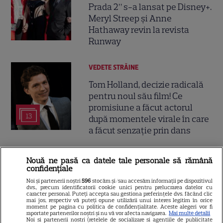
Prada 2” s-a lansat pe Disney+.
Meryl Streep și Anne
Hathaway revin la revista
Runway
VEDETE STRĂINE
Tom Holland, decizie radicală
pentru noul său film! Ce
promisiune a făcut actorul
13
după momentele virale în care
a făcut senzație prin dans
SKYSHOWTIME
Nouă ne pasă ca datele tale personale să rămână
confidențiale
Scarlett Johansson și Kristin
Noi și partenerii noștri
596
stocăm și/sau accesăm informații pe dispozitivul
Scott Thomas, din nou mamă
dvs., precum identificatorii cookie unici pentru prelucrarea datelor cu
caracter personal. Puteți accepta sau gestiona preferințele dvs. făcând clic
și fiică pe ecran în „My
mai jos, respectiv vă puteți opune utilizării unui interes legitim în orice
13
Mother's Wedding”. Când
moment pe pagina cu politica de confidențialitate. Aceste alegeri vor fi
raportate partenerilor noștri și nu vă vor afecta navigarea.
Mai multe detalii
apare filmul pe SkyShowtime
Noi si partenerii nostri (retelele de socializare si agentiile de publicitate