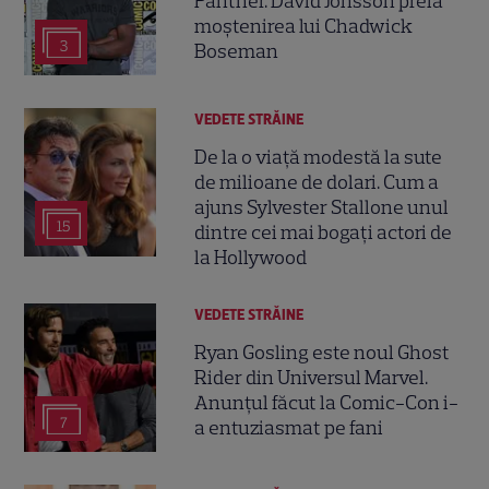
Panther. David Jonsson preia
moștenirea lui Chadwick
3
Boseman
VEDETE STRĂINE
De la o viață modestă la sute
de milioane de dolari. Cum a
ajuns Sylvester Stallone unul
15
dintre cei mai bogați actori de
la Hollywood
VEDETE STRĂINE
Ryan Gosling este noul Ghost
Rider din Universul Marvel.
Anunțul făcut la Comic-Con i-
7
a entuziasmat pe fani