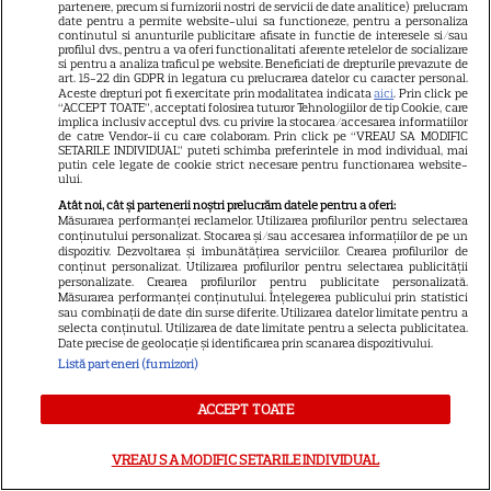
partenere, precum si furnizorii nostri de servicii de date analitice) prelucram
date pentru a permite website-ului sa functioneze, pentru a personaliza
continutul si anunturile publicitare afisate in functie de interesele si/sau
PRIME VIDEO
profilul dvs., pentru a va oferi functionalitati aferente retelelor de socializare
si pentru a analiza traficul pe website. Beneficiati de drepturile prevazute de
art. 15-22 din GDPR in legatura cu prelucrarea datelor cu caracter personal.
Jamie Campbell Bower, starul
Aceste drepturi pot fi exercitate prin modalitatea indicata
aici
. Prin click pe
“ACCEPT TOATE”, acceptati folosirea tuturor Tehnologiilor de tip Cookie, care
din „Stranger Things”, intră în
implica inclusiv acceptul dvs. cu privire la stocarea/accesarea informatiilor
universul „Stăpânul Inelelor”.
de catre Vendor-ii cu care colaboram. Prin click pe “VREAU SA MODIFIC
SETARILE INDIVIDUAL” puteti schimba preferintele in mod individual, mai
9
Ce rol legendar va interpreta în
putin cele legate de cookie strict necesare pentru functionarea website-
ului.
sezonul 3
Atât noi, cât și partenerii noștri prelucrăm datele pentru a oferi:
Măsurarea performanței reclamelor. Utilizarea profilurilor pentru selectarea
conținutului personalizat. Stocarea și/sau accesarea informațiilor de pe un
NETFLIX
dispozitiv. Dezvoltarea și îmbunătățirea serviciilor. Crearea profilurilor de
conținut personalizat. Utilizarea profilurilor pentru selectarea publicității
„Palatul de Est”, noul fenomen
personalizate. Crearea profilurilor pentru publicitate personalizată.
Măsurarea performanței conținutului. Înțelegerea publicului prin statistici
coreean de pe Netflix: Regele
sau combinații de date din surse diferite. Utilizarea datelor limitate pentru a
selecta conținutul. Utilizarea de date limitate pentru a selecta publicitatea.
blestemat, fantomele și
Date precise de geolocație și identificarea prin scanarea dispozitivului.
5
exorcistul care sfidează
Listă parteneri (furnizori)
moartea
ACCEPT TOATE
PRIME VIDEO
VREAU SA MODIFIC SETARILE INDIVIDUAL
Când „Fălci” se întâlnește cu