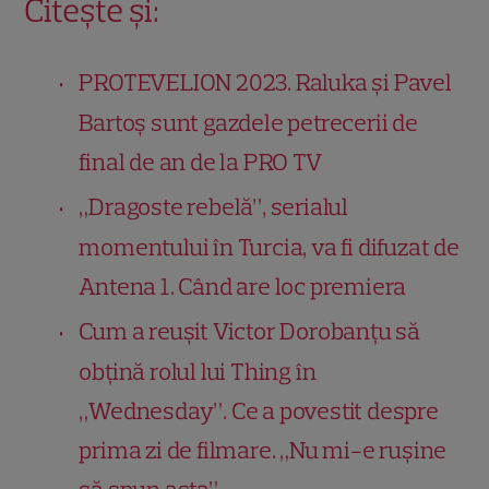
Citește și:
PROTEVELION 2023. Raluka și Pavel
Bartoș sunt gazdele petrecerii de
final de an de la PRO TV
„Dragoste rebelă”, serialul
momentului în Turcia, va fi difuzat de
Antena 1. Când are loc premiera
Cum a reușit Victor Dorobanțu să
obțină rolul lui Thing în
„Wednesday”. Ce a povestit despre
prima zi de filmare. „Nu mi-e rușine