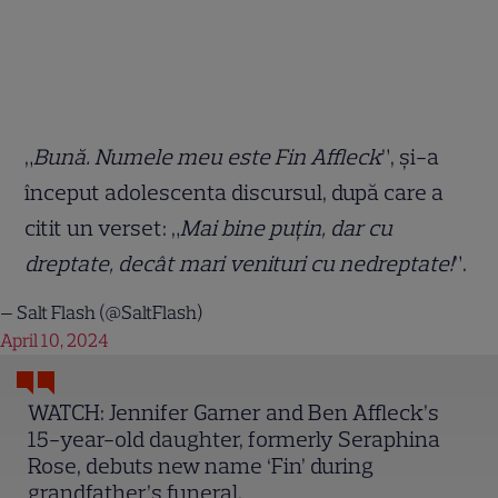
„
Bună. Numele meu este Fin Affleck
”, și-a
început adolescenta discursul, după care a
citit un verset: „
Mai bine puţin, dar cu
dreptate, decât mari venituri cu nedreptate!
”.
— Salt Flash (@SaltFlash)
April 10, 2024
WATCH: Jennifer Garner and Ben Affleck’s
15-year-old daughter, formerly Seraphina
Rose, debuts new name ‘Fin’ during
grandfather’s funeral.