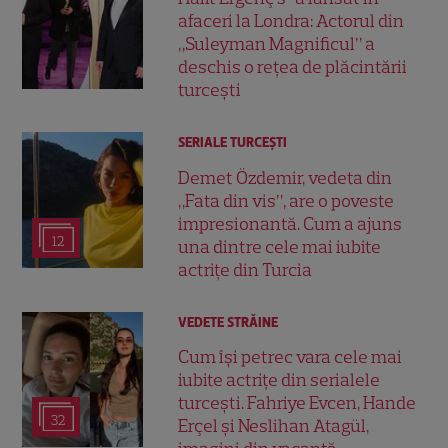
afaceri la Londra: Actorul din
„Suleyman Magnificul” a
deschis o rețea de plăcintării
turcești
SERIALE TURCEŞTI
Demet Özdemir, vedeta din
„Fata din vis”, are o poveste
impresionantă. Cum a ajuns
12
una dintre cele mai iubite
actrițe din Turcia
VEDETE STRĂINE
Cum își petrec vara cele mai
iubite actrițe din serialele
turcești. Fahriye Evcen, Hande
32
Erçel și Neslihan Atagül,