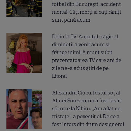
fotbal din București, accident
mortal! Câți morți și câți răniți
sunt până acum
Doliu la TV! Anunțul tragic al
dimineții a venit acum și
frânge inimi! A murit subit
prezentatoarea TV care ani de
zile ne-a adus știri de pe
Litoral
Alexandru Ciucu, fostul soț al
Alinei Sorescu, nu a fost lăsat
să intre la Nibiru. „Am aflat cu
tristețe”, a povestit el. De ce a
fost întors din drum designerul