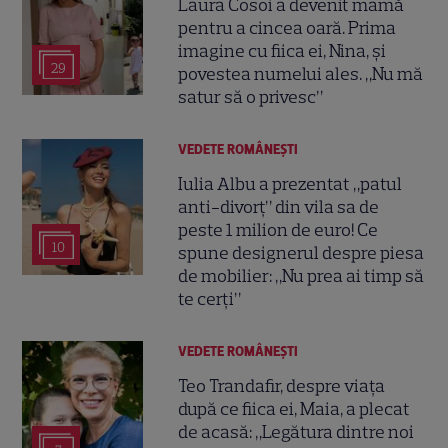
Laura Cosoi a devenit mamă
pentru a cincea oară. Prima
imagine cu fiica ei, Nina, și
29
povestea numelui ales. „Nu mă
satur să o privesc”
VEDETE ROMÂNEŞTI
Iulia Albu a prezentat „patul
anti-divorț” din vila sa de
peste 1 milion de euro! Ce
10
spune designerul despre piesa
de mobilier: „Nu prea ai timp să
te cerți”
VEDETE ROMÂNEŞTI
Teo Trandafir, despre viața
după ce fiica ei, Maia, a plecat
de acasă: „Legătura dintre noi