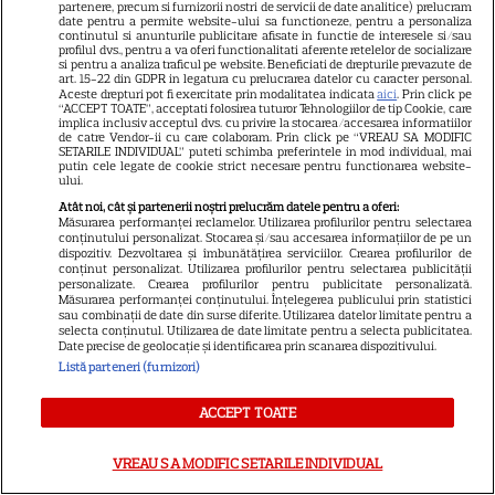
partenere, precum si furnizorii nostri de servicii de date analitice) prelucram
date pentru a permite website-ului sa functioneze, pentru a personaliza
continutul si anunturile publicitare afisate in functie de interesele si/sau
profilul dvs., pentru a va oferi functionalitati aferente retelelor de socializare
si pentru a analiza traficul pe website. Beneficiati de drepturile prevazute de
art. 15-22 din GDPR in legatura cu prelucrarea datelor cu caracter personal.
Emma Răducanu și „cea mai
Aceste drepturi pot fi exercitate prin modalitatea indicata
aici
. Prin click pe
“ACCEPT TOATE”, acceptati folosirea tuturor Tehnologiilor de tip Cookie, care
bună resetare din toate
implica inclusiv acceptul dvs. cu privire la stocarea/accesarea informatiilor
de catre Vendor-ii cu care colaboram. Prin click pe “VREAU SA MODIFIC
SETARILE INDIVIDUAL” puteti schimba preferintele in mod individual, mai
timpurile” » În ce destinație
putin cele legate de cookie strict necesare pentru functionarea website-
ului.
de lux din Europa își petrece
Atât noi, cât și partenerii noștri prelucrăm datele pentru a oferi:
vacanța
Măsurarea performanței reclamelor. Utilizarea profilurilor pentru selectarea
conținutului personalizat. Stocarea și/sau accesarea informațiilor de pe un
dispozitiv. Dezvoltarea și îmbunătățirea serviciilor. Crearea profilurilor de
conținut personalizat. Utilizarea profilurilor pentru selectarea publicității
personalizate. Crearea profilurilor pentru publicitate personalizată.
Măsurarea performanței conținutului. Înțelegerea publicului prin statistici
sau combinații de date din surse diferite. Utilizarea datelor limitate pentru a
selecta conținutul. Utilizarea de date limitate pentru a selecta publicitatea.
Date precise de geolocație și identificarea prin scanarea dispozitivului.
Listă parteneri (furnizori)
Alexandru Ciucu, fostul soț al
ACCEPT TOATE
Alinei Sorescu, nu a fost lăsat
să intre la Nibiru. „Am aflat cu
VREAU SA MODIFIC SETARILE INDIVIDUAL
tristețe”, a povestit el. De ce a