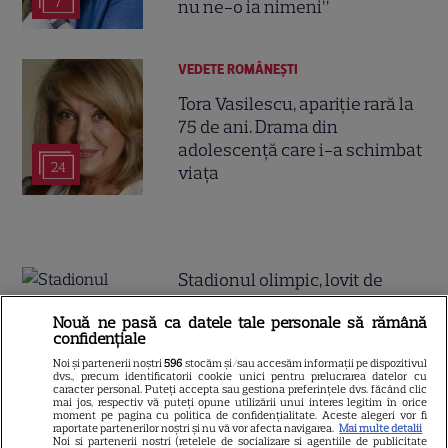
7
nu ne-o ia nimeni”
VEDETE ROMÂNEŞTI
Tora Vasilescu, apariție rară la
75 de ani. Drama din
adolescență care i-a schimbat
24
viața
Stadionul olimpic, lovit de
inundații devastatoare lângă
Nouă ne pasă ca datele tale personale să rămână
granița cu Austria » Sportivii
confidențiale
au scăpat la limită de o
Noi și partenerii noștri
596
stocăm și/sau accesăm informații pe dispozitivul
dvs., precum identificatorii cookie unici pentru prelucrarea datelor cu
tragedie
caracter personal. Puteți accepta sau gestiona preferințele dvs. făcând clic
mai jos, respectiv vă puteți opune utilizării unui interes legitim în orice
moment pe pagina cu politica de confidențialitate. Aceste alegeri vor fi
raportate partenerilor noștri și nu vă vor afecta navigarea.
Mai multe detalii
Noi si partenerii nostri (retelele de socializare si agentiile de publicitate