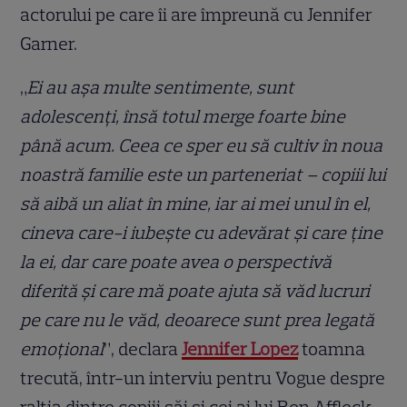
actorului pe care îi are împreună cu Jennifer
Garner.
„
Ei au așa multe sentimente, sunt
adolescenți, însă totul merge foarte bine
până acum. Ceea ce sper eu să cultiv în noua
noastră familie este un parteneriat – copiii lui
să aibă un aliat în mine, iar ai mei unul în el,
cineva care-i iubește cu adevărat și care ține
la ei, dar care poate avea o perspectivă
diferită și care mă poate ajuta să văd lucruri
pe care nu le văd, deoarece sunt prea legată
emoțional
”, declara
Jennifer Lopez
toamna
trecută, într-un interviu pentru Vogue despre
ralția dintre copiii săi și cei ai lui Ben Affleck.