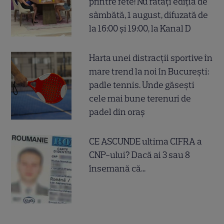
printre fete! Nu ratați ediția de
sâmbătă, 1 august, difuzată de
la 16:00 și 19:00, la Kanal D
Harta unei distracții sportive în
mare trend la noi în București:
padle tennis. Unde găsești
cele mai bune terenuri de
padel din oraș
CE ASCUNDE ultima CIFRA a
CNP-ului? Dacă ai 3 sau 8
însemană că...